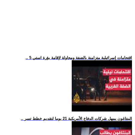
.. 5 اقتحامات إسرائيلية متزامنة بالضفة ومحاولة لإقامة بؤرة استي
.. البنتاغون يمهل شركات الدفاع الأمريكية 21 يوما لتقديم خطط تسر