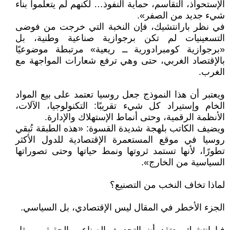
الإستحواذ، التقاسم، حماية النفوذ… لكنهم لم يتعلموا بناء
شيء جديد من الصفر».
في نظر بارانتشيك، فإن النخبة التي خرجت من فوضى
التسعينيات لم تكن برجوازية صناعية وطنية، بل
«برجوازية كومبرادورية ــ ريعية» مرتبطة موضوعيًا
بالإقتصاد الغربي، حتى وهي ترفع شعارات المواجهة مع
الغرب.
ويعتبر أن هذا النموذج جعل روسيا تعتمد على بيع المواد
الخام وإستيراد كل شيء تقريبًا: التكنولوجيا، الآلات،
الأنظمة الرقمية، وحتى أنماط الإستهلاك والإدارة.
ويضيف الكاتب بلهجة شديدة القسوة: «هذه الطبقة تُبقي
روسيا في موقع المستعمرة الإقتصادية للدول الأكثر
تطورًا، لأنها تستمد ثروتها ونمط حياتها وحتى تصوراتها
السياسية من الخارج».
لماذا تخاف النخب من التصنيع؟
الجزء الأخطر في المقال ليس الإقتصادي، بل السياسي.