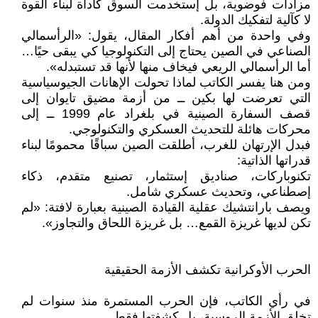
مزادات فوضوية، بل إستخدمت السوق كأداة لبناء القوة
لا كآلية لتفكيك الدولة.
وفي واحدة من أهم أفكار المقال، يقول: «الرأسمالي
الصناعي في الصين يحتاج إلى التكنولوجيا كي يبقى حيًا…
أما الرأسمالي الريعي فيخاف منها لأنها قد تستبدله».
ومن هنا يفسر الكاتب لماذا تحولت الإهانات الجيوسياسية
التي تعرضت لها بكين ــ من أزمة مضيق تايوان إلى
قصف السفارة الصينية في بلغراد عام 1999 ــ إلى
محركات هائلة للتحديث العسكري والتكنولوجي.
فبدل الإرتهان للغرب، أطلقت الصين سباقًا محمومًا لبناء
قدراتها الذاتية:
تكنوباركات، صناديق إستثمار، تصنيع متقدم، ذكاء
إصطناعي، وتحديث عسكري شامل.
ويصف بارانتشيك عقلية القيادة الصينية بعبارة لافتة: «لم
تكن لديها غريزة القمع… بل غريزة اللحاق والتجاوز».
الحرب الأوكرانية تكشف الأزمة الحقيقية
في رأي الكاتب، فإن الحرب المستمرة منذ سنوات لم
تخلق الأزمة الروسية، بل كشفتها فقط.