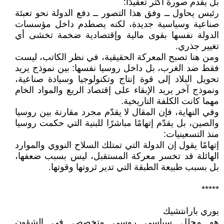
بل يقدم صورة أكثر تعقيدًا:
رئيس يحاول ــ وفق هذا التصور ــ دفع الدولة نحو تعبئة
صناعية وسياسية جديدة، لكنه يصطدم داخل مؤسسات
الدولة نفسها بقوى مالية وإقتصادية ضخمة تخشى أي
تغيير جذري.
ومن هنا تصبح المعركة الحقيقية، في نظر الكاتب، ليست
فقط ضد الغرب، بل داخل روسيا نفسها: بين نموذج يريد
تحويل البلاد إلى قوة إنتاج وتكنولوجيا وسيادة صناعية،
ونموذج آخر يريد الإبقاء على إقتصاد الريع والمواد الخام
مهما كانت الكلفة التاريخية.
وفي النهاية، فإن المقال لا يقدّم مجرد مقارنة بين روسيا
والصين، بل يقدّم إتهامًا مباشرًا للبنية التي حكمت روسيا
منذ التسعينيات:
إتهامًا يقول إن الدولة التي تمتلك السلاح النووي والموارد
الهائلة قد تخسر معركة المستقبل، ليس بسبب ضعفها،
بل بسبب طبيعة الطبقة التي تدير ثروتها وقوتها.
*****
يوري بارانتشيك
هو محلل سياسي روسي متخصص في الشؤون