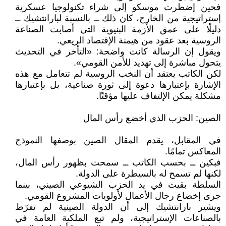
فحين إضطرت موسكو إلى شراء تكنولوجيا عسكرية
إستراتيجية من الخارج، كان ذلك ــ بالنسبة لبارانتشيك ــ
دليلًا على عمق الأزمة البنيوية التي أصابت الصناعة
الروسية بعد عقود من هيمنة الإقتصاد الريعي.
ويقول إن الرسالة كانت واضحة: «التأخر في التحديث
يتحول مباشرة إلى تهديد للأمن القومي».
لكن الكاتب يعتقد أن النخب الروسية لم تتعامل مع هذه
الإشارة بإعتبارها دعوة إلى ثورة صناعية، بل بإعتبارها
مشكلة يمكن الإلتفاف عليها مؤقتًا.
الصين: الحزب الذي أخضع رأس المال
في المقابل، يقدم المقال الصين بوصفها النموذج
المعاكس تمامًا.
فبكين ــ بحسب الكاتب ــ سمحت بظهور رأس المال،
لكنها لم تسمح له بالسيطرة على الدولة.
السلطة بقيت في يد الحزب الشيوعي الصيني، بينما
جرى إخضاع رجال الأعمال لأولويات المشروع القومي.
ويشير بارانتشيك إلى أن الدولة الصينية لم تفرّط
بالصناعات الإستراتيجية، ولم تبع الملكية العامة في