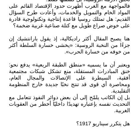
فالمواجهة مع الغرب أظهرت حدود الإقتصاد القائم على
المواد الخام والتمويل والخدمات، وأعادت طرح السؤال
القديم: هل تمتلك روسيا قاعدة إنتاجية وتكنولوجية قادرة
على خوض صراع طويل مع كتلة صناعية غربية ضخمة؟
هنا يصبح المقال أكثر راديكالية، إذ يقول بارانتشيك إن
جزءًا من النخبة الروسية: «يخشى خسارة السلطة أكثر
من خوفه من خسارة الحرب».
ويعتبر أن ما يسميه «منطق الطبقة الريعية» يدفع نحو:
خنق المبادرات المستقلة، منع تشكل شبكات مجتمعية
أفقية، السيطرة على الإتصالات والمجال العام،
ومحاصرة أي قوى قد تنتج نخبًا جديدة خارج المنظومة
التقليدية.
بل إن الكاتب يلمّح إلى أن بعض دوائر النفوذ تتعامل مع
التحديث نفسه بإعتباره تهديدًا داخليًا أخطر من العقوبات
الغربية.
هل يتكرر سيناريو 1917؟