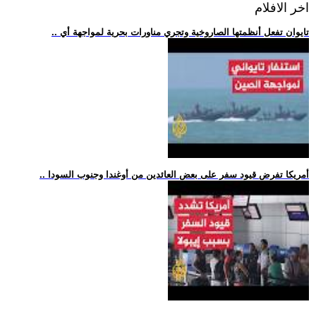
اخر الافلام
.. تايوان تفعل أنظمتها الصاروخية وتجري مناورات بحرية لمواجهة أي
.. أمريكا تفرض قيود سفر على بعض العائدين من أوغندا وجنوب السودا