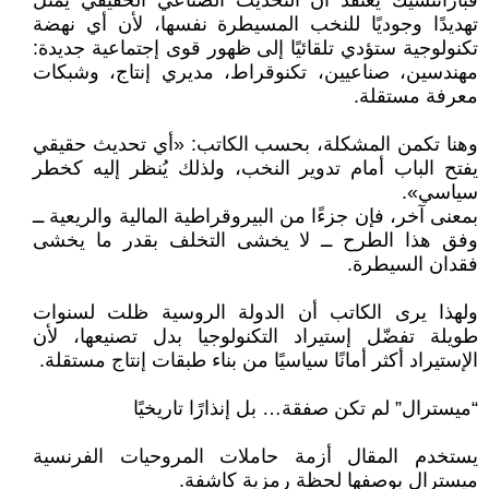
فبارانتشيك يعتقد أن التحديث الصناعي الحقيقي يمثل
تهديدًا وجوديًا للنخب المسيطرة نفسها، لأن أي نهضة
تكنولوجية ستؤدي تلقائيًا إلى ظهور قوى إجتماعية جديدة:
مهندسين، صناعيين، تكنوقراط، مديري إنتاج، وشبكات
معرفة مستقلة.
وهنا تكمن المشكلة، بحسب الكاتب: «أي تحديث حقيقي
يفتح الباب أمام تدوير النخب، ولذلك يُنظر إليه كخطر
سياسي».
بمعنى آخر، فإن جزءًا من البيروقراطية المالية والريعية ــ
وفق هذا الطرح ــ لا يخشى التخلف بقدر ما يخشى
فقدان السيطرة.
ولهذا يرى الكاتب أن الدولة الروسية ظلت لسنوات
طويلة تفضّل إستيراد التكنولوجيا بدل تصنيعها، لأن
الإستيراد أكثر أمانًا سياسيًا من بناء طبقات إنتاج مستقلة.
“ميسترال” لم تكن صفقة… بل إنذارًا تاريخيًا
يستخدم المقال أزمة حاملات المروحيات الفرنسية
ميسترال بوصفها لحظة رمزية كاشفة.