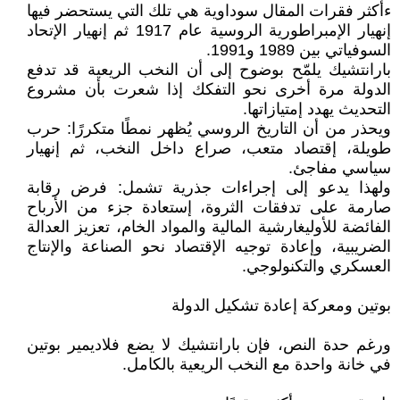
ءأكثر فقرات المقال سوداوية هي تلك التي يستحضر فيها
إنهيار الإمبراطورية الروسية عام 1917 ثم إنهيار الإتحاد
السوفياتي بين 1989 و1991.
بارانتشيك يلمّح بوضوح إلى أن النخب الريعية قد تدفع
الدولة مرة أخرى نحو التفكك إذا شعرت بأن مشروع
التحديث يهدد إمتيازاتها.
ويحذر من أن التاريخ الروسي يُظهر نمطًا متكررًا: حرب
طويلة، إقتصاد متعب، صراع داخل النخب، ثم إنهيار
سياسي مفاجئ.
ولهذا يدعو إلى إجراءات جذرية تشمل: فرض رقابة
صارمة على تدفقات الثروة، إستعادة جزء من الأرباح
الفائضة للأوليغارشية المالية والمواد الخام، تعزيز العدالة
الضريبية، وإعادة توجيه الإقتصاد نحو الصناعة والإنتاج
العسكري والتكنولوجي.
بوتين ومعركة إعادة تشكيل الدولة
ورغم حدة النص، فإن بارانتشيك لا يضع فلاديمير بوتين
في خانة واحدة مع النخب الريعية بالكامل.