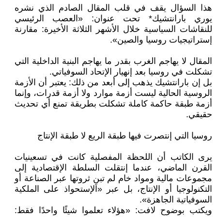
هذا السؤال يقف في قلب المقال الصادم الذي نشره
يوري بارانتشيك* تحت عنوان: «العصب الرئيسي
للنقاشات السياسية خلال الأشهر الثلاثة الأخيرة: مقارنة
إستراتيجيات روسيا والصين».
المقال لا يهاجم الغرب بقدر ما يهاجم البنية الداخلية التي
تشكلت في روسيا بعد إنهيار الإتحاد السوفياتي.
بل إن بارانتشيك يذهب إلى أبعد من ذلك: يعتبر أن الأزمة
الروسية الحالية ليست أزمة موارد ولا أزمة قدرات، وإنما
أزمة طبقة حاكمة كاملة تشكلت بطريقة تمنع أي تحديث
حقيقي.
روسيا التي إنتصرت فيها طبقة الريع لا طبقة الإنتاج
يرى الكاتب أن اللحظة المفصلية كانت في تسعينيات
القرن الماضي، عندما إنتقلت السلطة الإقتصادية إلى
مجموعات مالية ومواد خام لم تبنِ ثروتها عبر الصناعة أو
التكنولوجيا أو الإنتاج، بل عبر «الإستحواذ على الملكية
السوفياتية الجاهزة».
ويكتب بوضوح لافت: «هؤلاء تعلموا شيئًا واحدًا فقط: