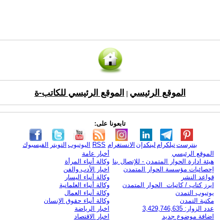
الموقع الرئيسي
الموقع الرئيسي للكاتب-ة
|
تابعونا على:
بنترست
تيلكرام
لينكدإن
الانستغرام
RSS
اليوتيوب
التويتر
الفيسبوك
الموقع الرئيسي
أخبار عامة
هيئة ادارة الحوار المتمدن - للإتصال بنا
وكالة أنباء المرأة
إحصائيات مؤسسة الحوار المتمدن
اخبار الأدب والفن
قواعد النشر
وكالة أنباء اليسار
ابرز كتاب / كاتبات الحوار المتمدن
وكالة أنباء العلمانية
يوتيوب التمدن
وكالة أنباء العمال
مكتبة التمدن
وكالة أنباء حقوق الإنسان
عدد الزوار: 3,429,746,635
اخبار الرياضة
اضافة موضوع جديد
اخبار الاقتصاد