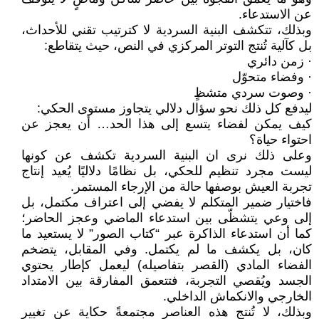
عن الاستدعاء.
وبذلك، تتكشف البنية السردية لا كترتيب تقني للأحداث،
بل كآلية تُنتج التوتر المركزي في النص، حيث يتقاطع:
· زمن دائري
· وفضاء متحوّل
· وصوت سردي متشظٍ
ليدفع كل ذلك نحو سؤال دلالي يتجاوز مستوى الحكي:
كيف يمكن لفضاء يتسع إلى هذا الحد… أن يعجز عن
احتواء حياة؟
وعلى ذلك نرى ان البنية السردية تكشف عن كونها
ليست مجرد تنظيم للحكي، بل نظامًا دلاليًا يُعيد إنتاج
تجربة العيش بوصفها حالة من الإرجاء المستمر.
فاختيار ضمير المتكلم لا يفضي إلى اعتراف مكتمل، بل
إلى وعي يتشظّى بين استدعاء الماضي وعجز الحاضر؛
كما أن استدعاء الذاكرة عبر “كتاب الصور” لا يستعيد ما
كان، بل يكشف ما لم يكتمل. وفي المقابل، يتضخم
الفضاء المادي (القصر بتفاصيله) ليعمل كإطار يحتوي
الجسد ويُقصي التجربة، فتتعمق المفارقة بين الامتداد
الخارجي والانكماش الداخلي.
وبذلك، لا تُنتج هذه العناصر مجتمعةً حكاية عن تغيير