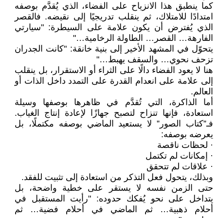
كما ينطبق هذا الانزياح على الفضاء، الذي يُقدَّم بوصفه
امتدادًا للامتلاك، ثم ينقلب تدريجيًا إلى نقيضه. فالقصر
الذي يُفترض أن يكون علامة على السيطرة: "سيارتي
الفارهة… القصر… الطاولة الرخامية…"
يتحوّل في المشهد الأخير إلى بنية خانقة: "كانت الجدران
تزحف نحوي… والسقف يهبط…"
هنا لا يعود الفضاء دالًا على الثراء أو الاستقرار، بل ينقلب
إلى علامة على انعدام القدرة على التمدد داخل الذات أو
العالم.
أما الذاكرة، التي تُقدَّم في ظاهرها بوصفها وسيلة
استعادة، فإنها تنزاح لتصبح جهازًا لإعادة إنتاج الغياب.
فـ”كتاب الصور” لا يستعيد الماضي بوصفه مكتملًا، بل
يعرضه بوصفه:
· لحظات ناقصة
· إمكانات لم تكتمل
· علاقات لم تتحقق
وبذلك، يتحول فعل التذكر من استعادة إلى تثبيت للفقد.
حتى الزمن نفسه لا يستقر على خطية واضحة، بل
يتداخل على نحو يُفكك حدوده: "رأيت المستقبل في
أحلام ذهبية… ثم الماضي في أحلام فضية… ثم