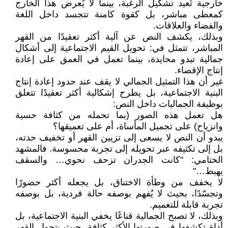
خارجية تُعيد تشكيل الرغبة، بينما لا يُعرض هذا الخارج
كمعطى مباشر، بل كقوة كامنة تتجسد داخل اللغة
والفضاء والعلاقات.
وبذلك، يكشف النص عن آلية أكثر تعقيدًا من القهر
المباشر، تتمثل في: تحويل القيم الاجتماعية إلى أشكال
جمالية تبدو محايدة، بينما تعمل في العمق على إعادة
إنتاج الإقصاء.
غير أن هذا التمثيل الجمالي لا يقف عند حدود إعادة إنتاج
البنية الاجتماعية، بل يطرح إشكالية أكثر تعقيدًا تتعلق
بوظيفة الجماليات داخل النص:
هل تعمل هذه الصور (بما تحمله من كثافة حسية
وانزياح) على تجميل المأساة، أم على تعميقها؟
يبدو أن النص لا يسعى إلى تزيين القهر أو تخفيف حدته،
بل إلى تكثيفه عبر تحويله إلى تجربة محسوسة. فالمشهد
الختامي: "كانت الجدران تزحف نحوي… والسقف
يهبط…"
لا يخفف من وطأة الاختناق، بل يجعله أكثر حضورًا
وتجسّدًا، بحيث لا يُفهم بوصفه حالة فردية، بل بوصفه
تجربة قابلة للتعميم.
وبذلك، لا تصبح الجمالية قناعًا يخفي البنية الاجتماعية، بل
أداة تكشفها في صورتها الأكثر كثافة، حيث يتحول القهر