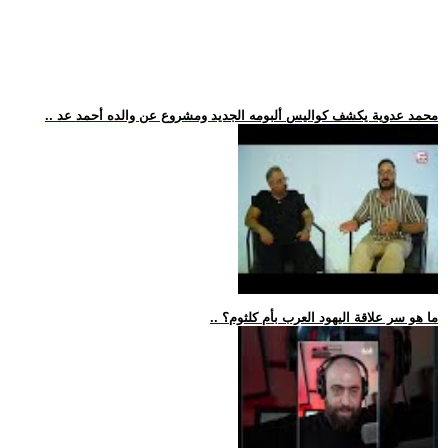
.. محمد عدوية يكشف كواليس ألبومه الجديد ومشروع عن والده أحمد عد
.. ما هو سر علاقة اليهود العرب بأم كلثوم؟