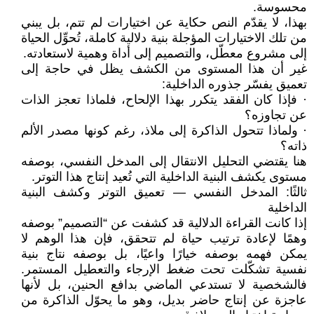
محسوسة.
بهذا، لا يقدّم النص حكاية عن اختيارات لم تتم، بل يبني
من تلك الاختيارات المؤجلة بنية دلالية كاملة، تُحوِّل الحياة
إلى مشروع معطّل، والتصميم إلى أداة وهمية لاستعادته.
غير أن هذا المستوى من الكشف يظل في حاجة إلى
تعميق يفسّر جذوره الداخلية:
· فإذا كان الفقد يتكرر بهذا الإلحاح، فلماذا تعجز الذات
عن تجاوزه؟
· ولماذا تتحول الذاكرة إلى ملاذ، رغم كونها مصدر الألم
ذاته؟
هنا يقتضي التحليل الانتقال إلى المدخل النفسي، بوصفه
مستوى يكشف البنية الداخلية التي تُعيد إنتاج هذا التوتر.
ثالثًا: المدخل النفسي — تعميق التوتر وكشف البنية
الداخلية
إذا كانت القراءة الدلالية قد كشفت عن “التصميم” بوصفه
وهمًا لإعادة ترتيب حياة لم تتحقق، فإن هذا الوهم لا
يمكن فهمه بوصفه خيارًا واعيًا، بل بوصفه نتاج بنية
نفسية تشكّلت تحت ضغط الإرجاء والتعطيل المستمر.
فالشخصية لا تستدعي الماضي بدافع الحنين، بل لأنها
عاجزة عن إنتاج حاضر بديل، وهو ما يحوّل الذاكرة من