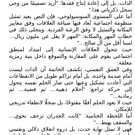
الذات، بل إلى إعادة إنتاج فقدها: "أريد تصميمًا من وحي
سجل ذكرياتي هذا."
أما على المستوى السوسيولوجي، فإن النص يعيد تمثيل
منظومة اجتماعية تُعاد فيها صياغة العلاقات وفق معايير
المكانة والتمثيل لا وفق الرغبة الفردية. ويتجلى ذلك في
خطاب المهر والمكانة: "المهر لا يقل عن مليون ريال…
لسنا أقل من آل صالح…"
حيث تتحول العلاقات الإنسانية إلى امتداد لمنطق
اجتماعي يقوم على المقارنة والتموقع داخل بنية رمزية
مغلقة.
وفي العمق النفسي، تكشف الخاتمة أن الذات ليست
أمام صدمة واحدة، بل أمام تراكم طويل من الانقطاعات
التي أعادت تشكيل وعيها حتى صار الحلم نفسه يتحول
إلى حركة تراجع: "أحلام ذهبية… ثم فضية… ثم
رمادية…"
حيث لا يعود الحلم أفقًا مفتوحًا، بل سجلًا لانطفاء تدريجي
للإمكان.
أما اللحظة الختامية: "كانت الجدران تزحف نحوي…
والسقف يهبط…"
فهي لا تمثل نهاية حدث، بل ذروة انغلاق دلالي ونفسي