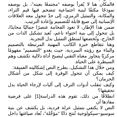
فالمكان هنا لا يُقرأ بوصفه “مجتمعًا بعينه”، بل بوصفه
نموذجًا مكثفًا لبنية اجتماعية تتضخم فيها قيم الثراء،
والمكانة، والتمثيل الرمزي، إلى حدّ تتحول معه العلاقات
الإنسانية إلى صيغ قابلة للتصميم وإعادة الترتيب.
ضمن هذا الإطار، لا تعود الفخامة عنصرًا جماليًا محايدًا،
بل تتحول إلى بنية احتواء ناعم، تُعيد تشكيل الذات من
الخارج، وتُخضعها لمنطق التمثيل بدل التجربة.
وهنا تتقاطع خبرة الكاتب المهنية المرتبطة بالتصميم
والبناء مع رؤيته السردية، حيث يغدو “التصميم” مفهومًا
مركزيًا يتجاوز معناه التقني ليصبح أداة دلالية تكشف وهم
السيطرة على الحياة.
ومن خلال هذا التشكيل، يطرح النص إشكاليته العميقة:
كيف يمكن أن تتحول الوفرة إلى شكل من أشكال
الحرمان؟
وكيف تنقلب أدوات الترف إلى آليات لإرجاء الحياة بدل
تحقيقها؟
انطلاقًا من ذلك، تقوم هذه الدراسة[1] على فرضية
مفادها أن
النص لا يكتفي بتمثيل عزلة فردية، بل يكشف عن بنية
سوسيو–سيكولوجية تُنتج ذاتًا “مؤجَّلة”، تُعاد صياغتها داخل