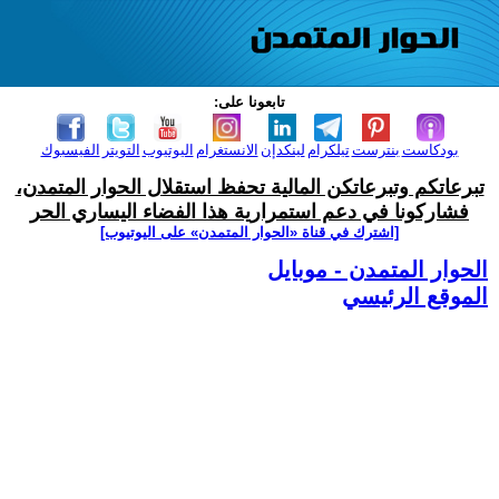
تابعونا على:
بودكاست
بنترست
تيلكرام
لينكدإن
الانستغرام
اليوتيوب
التويتر
الفيسبوك
تبرعاتكم وتبرعاتكن المالية تحفظ استقلال الحوار المتمدن،
فشاركونا في دعم استمرارية هذا الفضاء اليساري الحر
[اشترك في قناة ‫«الحوار المتمدن» على اليوتيوب]
الحوار المتمدن - موبايل
الموقع الرئيسي