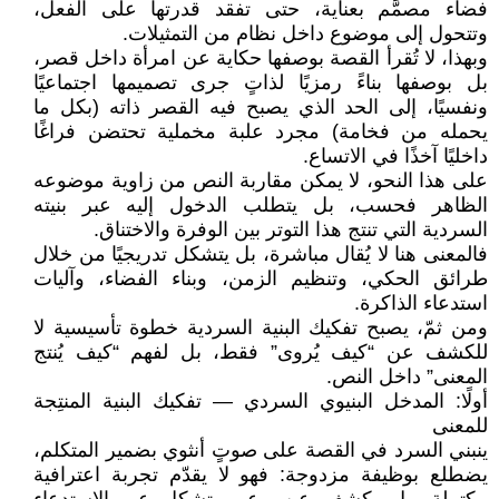
فضاء مصمَّم بعناية، حتى تفقد قدرتها على الفعل،
وتتحول إلى موضوع داخل نظام من التمثيلات.
وبهذا، لا تُقرأ القصة بوصفها حكاية عن امرأة داخل قصر،
بل بوصفها بناءً رمزيًا لذاتٍ جرى تصميمها اجتماعيًا
ونفسيًا، إلى الحد الذي يصبح فيه القصر ذاته (بكل ما
يحمله من فخامة) مجرد علبة مخملية تحتضن فراغًا
داخليًا آخذًا في الاتساع.
على هذا النحو، لا يمكن مقاربة النص من زاوية موضوعه
الظاهر فحسب، بل يتطلب الدخول إليه عبر بنيته
السردية التي تنتج هذا التوتر بين الوفرة والاختناق.
فالمعنى هنا لا يُقال مباشرة، بل يتشكل تدريجيًا من خلال
طرائق الحكي، وتنظيم الزمن، وبناء الفضاء، وآليات
استدعاء الذاكرة.
ومن ثمّ، يصبح تفكيك البنية السردية خطوة تأسيسية لا
للكشف عن “كيف يُروى” فقط، بل لفهم “كيف يُنتج
المعنى” داخل النص.
أولًا: المدخل البنيوي السردي — تفكيك البنية المنتِجة
للمعنى
ينبني السرد في القصة على صوتٍ أنثوي بضمير المتكلم،
يضطلع بوظيفة مزدوجة: فهو لا يقدّم تجربة اعترافية