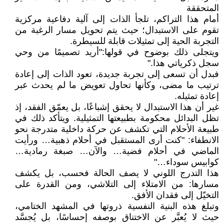
المتحققة
أمام هذا التراكم، تلجأ الذات إلى آلية دفاعية مركزية
تقوم على الاستبدال؛ حيث يتم تحويل مسار الرغبة من
التجربة الحية إلى تمثيلات قابلة للسيطرة.
ويتجلى ذلك بوضوح في قولها:"أريد تصميمًا من وحي
سجل ذكرياتي هذا."
فبدل أن تسعى إلى تجربة جديدة، تعود الذات إلى إعادة
ترتيب ما مضى، وكأنها تحاول تعويض ما لم يحدث عبر
إعادة تمثيله.
غير أن هذا الاستبدال لا يحقق إشباعًا، بل يعمّق الفقد، إذ
تظل البدائل محكومة بطبيعتها التمثيلية. ويتأكد ذلك في
طبيعة الأحلام التي تكشف عن حركة داخلية متدرجة نحو
الانطفاء: "كنت أرى المستقبل في أحلام ذهبية… ورأيت
الماضي في أحلام فضية… والآن… صبغة رمادية…
كوابيس سوداء…"
هذا التدرج اللوني لا يصف الحالة فحسب، بل يكشف
مسارها: من الامتلاء إلى التلاشي، ومن القدرة على
التخيّل إلى فقدان الأفق.
وتبلغ هذه البنية النفسية ذروتها في المشهد الختامي،
حيث لا يُعبَّر عن الاختناق بوصفه إحساسًا، بل يُجسَّد