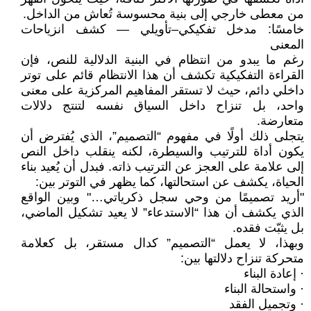
من معطى خارجي إلى بنية محسوسة تُعاش من الداخل.
خامسًا: مدخل تفكيكي–تأويلي — كشف انزياحات
المعنى
رغم ما يبدو من انتظام في البنية الدلالية للنص، فإن
القراءة التفكيكية تكشف أن هذا الانتظام قائم على توتر
داخلي دائم، حيث لا تستقر المفاهيم المركزية على معنى
واحد، بل تنزاح داخل السياق نفسه لتنتج دلالات
متعارضة.
يتجلى ذلك أولًا في مفهوم “التصميم”، الذي يُفترض أن
يكون أداة للترتيب والسيطرة، لكنه ينقلب داخل النص
إلى علامة على العجز عن الترتيب ذاته. فبدل أن يُعيد بناء
الحياة، يكشف عن استحالتها، كما يظهر في التوتر بين:
"أريد تصميمًا من وحي سجل ذكرياتي…" وبين الواقع
الذي يكشف أن هذا “الاستدعاء” لا يعيد تشكيل الماضي،
بل يثبّت فقده.
وبهذا، لا يعمل “التصميم” كدال مستقر، بل كعلامة
متحركة تنزاح دلالتها بين:
· إعادة البناء
· واستحالة البناء
· وتجميل الفقد