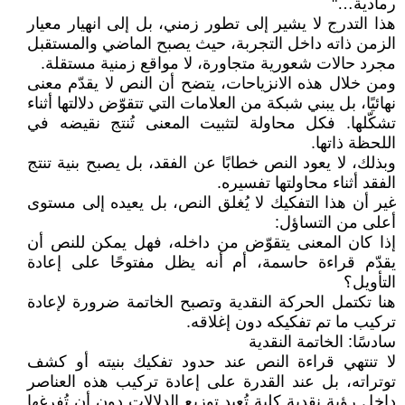
رمادية…"
هذا التدرج لا يشير إلى تطور زمني، بل إلى انهيار معيار
الزمن ذاته داخل التجربة، حيث يصبح الماضي والمستقبل
مجرد حالات شعورية متجاورة، لا مواقع زمنية مستقلة.
ومن خلال هذه الانزياحات، يتضح أن النص لا يقدّم معنى
نهائيًا، بل يبني شبكة من العلامات التي تتقوّض دلالتها أثناء
تشكّلها. فكل محاولة لتثبيت المعنى تُنتج نقيضه في
اللحظة ذاتها.
وبذلك، لا يعود النص خطابًا عن الفقد، بل يصبح بنية تنتج
الفقد أثناء محاولتها تفسيره.
غير أن هذا التفكيك لا يُغلق النص، بل يعيده إلى مستوى
أعلى من التساؤل:
إذا كان المعنى يتقوّض من داخله، فهل يمكن للنص أن
يقدّم قراءة حاسمة، أم أنه يظل مفتوحًا على إعادة
التأويل؟
هنا تكتمل الحركة النقدية وتصبح الخاتمة ضرورة لإعادة
تركيب ما تم تفكيكه دون إغلاقه.
سادسًا: الخاتمة النقدية
لا تنتهي قراءة النص عند حدود تفكيك بنيته أو كشف
توتراته، بل عند القدرة على إعادة تركيب هذه العناصر
داخل رؤية نقدية كلية تُعيد توزيع الدلالات دون أن تُفرغها