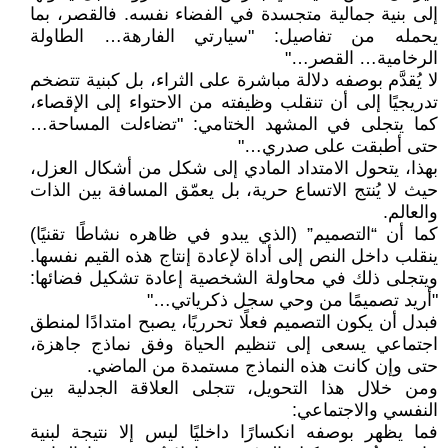
إلى بنية جمالية متجسدة في الفضاء نفسه. فالقصر، بما
يحمله من تفاصيل: "سيارتي الفارهة… الطاولة
الرخامية… القصر…"
لا يُقدَّم بوصفه دلالة مباشرة على الثراء، بل كبنية تتضخم
تدريجيًا إلى أن تنقلب وظيفته من الاحتواء إلى الإقصاء،
كما يتجلى في المشهد الختامي: "تضاءلت المساحة…
حتى أطبقت على صدري…"
بهذا، يتحول الامتداد المادي إلى شكل من أشكال العزل،
حيث لا يُنتج الاتساع حرية، بل يعمّق المسافة بين الذات
والعالم.
كما أن “التصميم” (الذي يبدو في ظاهره نشاطًا تقنيًا)
ينقلب داخل النص إلى أداة لإعادة إنتاج هذه القيم نفسها.
ويتجلى ذلك في محاولة الشخصية إعادة تشكيل فضائها:
"أريد تصميمًا من وحي سجل ذكرياتي…"
فبدل أن يكون التصميم فعلًا تحرريًا، يصبح امتدادًا لمنطق
اجتماعي يسعى إلى تنظيم الحياة وفق نماذج جاهزة،
حتى وإن كانت هذه النماذج مستمدة من الماضي.
ومن خلال هذا التحويل، تتجلى العلاقة الجدلية بين
النفسي والاجتماعي:
فما يظهر بوصفه انكسارًا داخليًا ليس إلا نتيجة لبنية