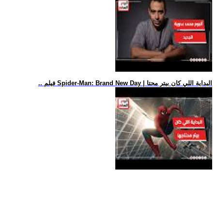
.. فيلم Spider-Man: Brand New Day | البداية اللي كان بيتر محتا