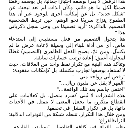
هذا الرفض لا يُقرأ بوصفه اختيارًا جماليًا، بل بوصفه رفضًا
ضمنيًا لكل ما هو قائم، وكأن الذات لم تعد تبحث عن
“شكل جديد”، بل عن إمكانية أخرى للوجود. غير أن هذا
الطموح ينزاح سريعًا نحو الوهم، حين تربط الشخصية
التصميم بالذاكرة: "أريد تصميمًا من وحي سجل ذكرياتي
هذا."
هنا يتحول التصميم من فعل مستقبلي إلى استدعاء
ماضٍ، أي من أداة للبناء إلى وسيلة لإعادة عرض ما لم
يكتمل. ومن ثمّ، يصبح الفعل الظاهري (التصميم) غطاءً
لمحاولة أعمق: إعادة ترتيب خسارات سابقة.
وتتأكد هذه البنية مع تكرار نمط واحد من العلاقات، حيث
لا تُستعاد بوصفها تجارب مكتملة، بل كإمكانات مفقودة:
"رفض أبي زواجه مني…"
"المهر لا يقل عن مليون ريال…"
"اختفى جاسم بعد تلك الواقعة…"
هذه الشذرات لا تُبنى كسرد متصل، بل كعلامات على
انقطاع متكرر، ما يجعل المعنى لا يتمثل في الأحداث
ذاتها، بل في تكرار الفشل في تحققها.
ومن خلال هذا التكرار، تتنظم شبكة من التوترات الدلالية:
الثراء/الفراغ:
يظهر الثراء في كثافة التفاصيل: "سيارتي الفارهة…