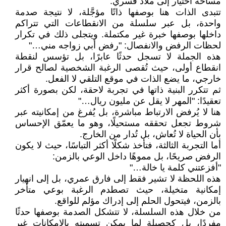
مساحة اختيار إلى ملاذ قسري.
تتبدى الذات هنا بوصفها ذاتًا مؤجَّلة، لا نتيجة صدمة
واحدة، بل عبر سلسلة من الانقطاعات التي تتراكم
داخلها بوصفها خبرة غير مكتملة. ويتجلى ذلك في تكرار
لحظات الرفض والانفصال: "رفض أبي زواجه مني…"
هذه الجملة لا تسجل حدثًا عابرًا، بل تؤسس لنقطة
انقطاع أولى، حيث تُقصى الرغبة الشخصية لصالح قرار
خارجي، ما يضع الذات في موقع التلقي لا الفعل.
ثم تتكرر البنية ذاتها في تجربة لاحقة، لكن بصورة أكثر
تعقيدًا: "المهر لا يقل عن مليون ريال…"
هنا لا يُرفض الارتباط مباشرة، بل يُفرغ من إمكانيته عبر
شروط تجعل تحققه مستحيلًا، وهو ما يعمّق الإحساس
بأن الحياة لا تُعاش، بل تُدار من الخارج.
أما التجربة الثالثة، فتأخذ شكلًا أكثر التباسًا، حيث لا يكون
الرفض صريحًا، بل مموهًا داخل الوعي بالزمن:
"أفزعتني كلمة يا خالة…"
هذه اللحظة لا تشير فقط إلى فارق عمري، بل إلى انهيار
إمكانية متخيلة، حيث تصطدم الرغبة بوعي متأخر
بالزمن، فيتحول الحلم إلى إدراك مؤلم للواقع.
من خلال هذه السلسلة، لا تتشكل الصدمة بوصفها حدثًا
مفردًا، بل كحصيلة لما يمكن تسميته بالإمكانات غير