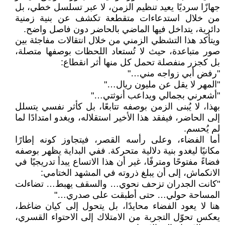
جهازًا سرديًا يعيد تنظيم الزمن، لا عبر تسلسل خطي، بل
من خلال استدعاءات متقطعة تكشف عن بنية زمنية
دائرية، يتداخل فيها الماضي بالحاضر دون فاصل واضح.
ويتأكد هذا التشظي الزمني من خلال انتقالات مفاجئة بين
صور متباعدة، حيث لا تُستعاد اللحظات بوصفها متصلة،
بل كجزر منفصلة تحمل كل منها أثر انقطاع:
"رفض أبي زواجه مني…"
"المهر لا يقل عن مليون ريال…"
"أشعرني بجمالي ويداعب أنوثتي…"
بهذا، لا يُبنى الزمن بوصفه تتابعًا، بل كأثر نفسي يتسلل
إلى الحاضر، فيفقد هذا الأخير استقلاله، ويغدو امتدادًا لما
لم يُحسم.
أما الفضاء، وعلى رأسه القصر، فيتجاوز كونه إطارًا
مكانيًا ليغدو بنية دلالية متحركة. ففي البداية يظهر بوصفه
فضاءً مفتوحًا ومترفًا، غير أن هذا الاتساع يبدأ تدريجيًا في
الانكماش، إلى أن يبلغ ذروته في المشهد الختامي:
"كانت الجدران تزحف نحوي… والسقف يهبط… تضاءلت
المساحة حولي… حتى أطبقت على صدري…"
هنا لا يعود الفضاء محايدًا، بل يتحول إلى كيان ضاغط،
يعكس تحوّل التجربة من الامتلاك إلى الاحتواء القسري،