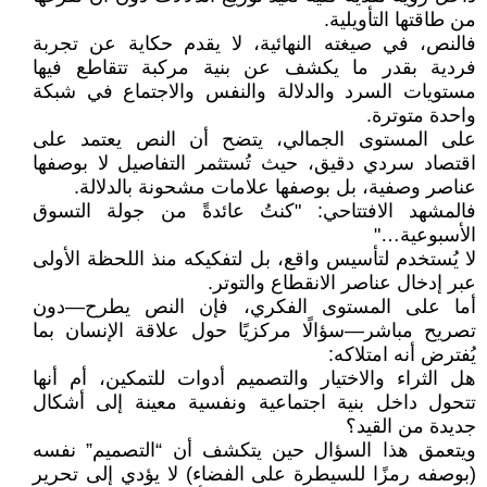
من طاقتها التأويلية.
فالنص، في صيغته النهائية، لا يقدم حكاية عن تجربة
فردية بقدر ما يكشف عن بنية مركبة تتقاطع فيها
مستويات السرد والدلالة والنفس والاجتماع في شبكة
واحدة متوترة.
على المستوى الجمالي، يتضح أن النص يعتمد على
اقتصاد سردي دقيق، حيث تُستثمر التفاصيل لا بوصفها
عناصر وصفية، بل بوصفها علامات مشحونة بالدلالة.
فالمشهد الافتتاحي: "كنتُ عائدةً من جولة التسوق
الأسبوعية…"
لا يُستخدم لتأسيس واقع، بل لتفكيكه منذ اللحظة الأولى
عبر إدخال عناصر الانقطاع والتوتر.
أما على المستوى الفكري، فإن النص يطرح—دون
تصريح مباشر—سؤالًا مركزيًا حول علاقة الإنسان بما
يُفترض أنه امتلاكه:
هل الثراء والاختيار والتصميم أدوات للتمكين، أم أنها
تتحول داخل بنية اجتماعية ونفسية معينة إلى أشكال
جديدة من القيد؟
ويتعمق هذا السؤال حين يتكشف أن “التصميم” نفسه
(بوصفه رمزًا للسيطرة على الفضاء) لا يؤدي إلى تحرير