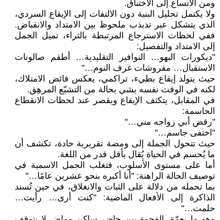
ومن الاتساع إلى الاختناق.
ولا يكتمل تحليل البنية دون الالتفات إلى الإيقاع السردي،
الذي يتشكل عبر تذبذب ملحوظ بين الامتداد والانقباض.
ففي لحظات الاسترجاع المرتبطة بالثراء، تميل الجمل
إلى الامتداد والتفصيل:
"ديكورات البهو… النوافير التقليدية… أطقم صالونات
الاستقبال… مفروشات غرف النوم…"
حيث يتولد إيقاع بطيء، تراكمي، يعكس فائض الامتلاك،
لكنه في الوقت نفسه يشي بحالة من التشبّع المرهِق.
في المقابل، يتكثف الإيقاع ويقصر عند لحظات الانقطاع
الحاسمة:
"رفض أبي زواجه مني…"
"اختفى جاسم…"
حيث تتحول الجملة إلى ومضة تقريرية حادة، تكشف أن
ما يُحسم في الحياة يُقال بأقل قدر من اللغة.
أما على مستوى الأسلوب، فتغلب الجمل الاسمية في
توصيف الحالة الراهنة: "أنا أكبره بنحو عشرين عامًا…"
بما تحمله من دلالة على الثبات والانغلاق، في حين تُسند
الذاكرة إلى الأفعال الماضية: "كنت أرى… رأيت…
حلمت…"
وهو ما يعمّق الفجوة بين حاضر ساكن وماضٍ لا يتوقف