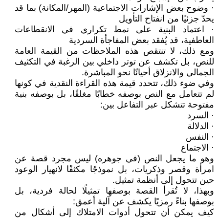
· وضوح بعض الإشارات الاجتماعية (المهر/المكانة) بما قد
يحدّ جزئيًا من انفتاح التأويل
· اعتماد البنية على نمط تكراري في الانقطاعات
العاطفية، قد يُفقد بعض المفاجأة السردية
ومع ذلك، لا تنتقص هذه الملاحظات من القيمة العامة
للنص، بل تكشف عن توتر داخلي بين الرغبة في التكثيف
الجمالي والانزلاق أحيانًا نحو المباشرة.
وفي ضوء ذلك، تتحدد قيمة هذه القراءة النقدية في كونها
لم تتعامل مع النص بوصفه خطابًا مغلقًا، بل بوصفه بنية
مفتوحة تتشكل عبر التفاعل بين:
· السرد
· الدلالة
· النفس
· الاجتماع
وهو ما يجعل النص (في جوهره) ليس مجرد قصة عن
امرأة وقصر وذكريات، بل نموذجًا مكثفًا لانهيار الوعود
حين تتحول إلى أنظمة تمثيل.
وبهذا، لا تُقرأ القصة بوصفها تمثيلًا لحالة فردية، بل
بوصفها بناءً رمزيًا يكشف عن آلية أعمق:
كيف يمكن أن تتحول أدوات الامتلاك إلى أشكال من