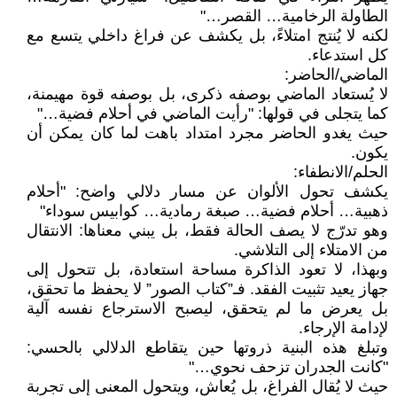
الطاولة الرخامية… القصر…"
لكنه لا يُنتج امتلاءً، بل يكشف عن فراغ داخلي يتسع مع
كل استدعاء.
الماضي/الحاضر:
لا يُستعاد الماضي بوصفه ذكرى، بل بوصفه قوة مهيمنة،
كما يتجلى في قولها: "رأيت الماضي في أحلام فضية…"
حيث يغدو الحاضر مجرد امتداد باهت لما كان يمكن أن
يكون.
الحلم/الانطفاء:
يكشف تحول الألوان عن مسار دلالي واضح: "أحلام
ذهبية… أحلام فضية… صبغة رمادية… كوابيس سوداء"
وهو تدرّج لا يصف الحالة فقط، بل يبني معناها: الانتقال
من الامتلاء إلى التلاشي.
وبهذا، لا تعود الذاكرة مساحة استعادة، بل تتحول إلى
جهاز يعيد تثبيت الفقد. فـ”كتاب الصور” لا يحفظ ما تحقق،
بل يعرض ما لم يتحقق، ليصبح الاسترجاع نفسه آلية
لإدامة الإرجاء.
وتبلغ هذه البنية ذروتها حين يتقاطع الدلالي بالحسي:
"كانت الجدران تزحف نحوي…"
حيث لا يُقال الفراغ، بل يُعاش، ويتحول المعنى إلى تجربة