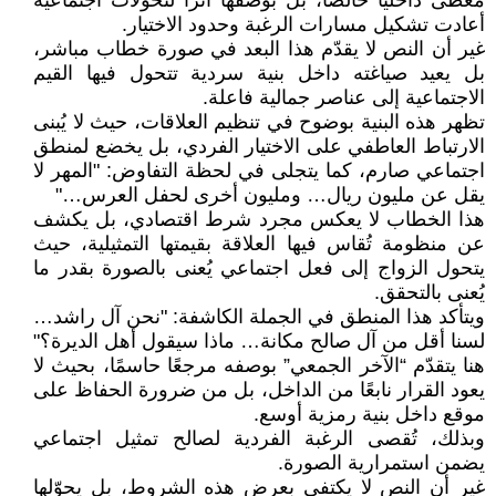
معطى داخليًا خالصًا، بل بوصفها أثرًا لتحولات اجتماعية
أعادت تشكيل مسارات الرغبة وحدود الاختيار.
غير أن النص لا يقدّم هذا البعد في صورة خطاب مباشر،
بل يعيد صياغته داخل بنية سردية تتحول فيها القيم
الاجتماعية إلى عناصر جمالية فاعلة.
تظهر هذه البنية بوضوح في تنظيم العلاقات، حيث لا يُبنى
الارتباط العاطفي على الاختيار الفردي، بل يخضع لمنطق
اجتماعي صارم، كما يتجلى في لحظة التفاوض: "المهر لا
يقل عن مليون ريال… ومليون أخرى لحفل العرس…"
هذا الخطاب لا يعكس مجرد شرط اقتصادي، بل يكشف
عن منظومة تُقاس فيها العلاقة بقيمتها التمثيلية، حيث
يتحول الزواج إلى فعل اجتماعي يُعنى بالصورة بقدر ما
يُعنى بالتحقق.
ويتأكد هذا المنطق في الجملة الكاشفة: "نحن آل راشد…
لسنا أقل من آل صالح مكانة… ماذا سيقول أهل الديرة؟"
هنا يتقدّم “الآخر الجمعي” بوصفه مرجعًا حاسمًا، بحيث لا
يعود القرار نابعًا من الداخل، بل من ضرورة الحفاظ على
موقع داخل بنية رمزية أوسع.
وبذلك، تُقصى الرغبة الفردية لصالح تمثيل اجتماعي
يضمن استمرارية الصورة.
غير أن النص لا يكتفي بعرض هذه الشروط، بل يحوّلها