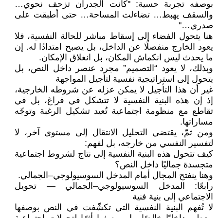
بوصفه تجربة حسية: "كانت الجدران تزحف نحوي…
والسقف يهبط… تضاءلت المساحة… حتى أطبقت على
صدري…"
هنا يتحول الفضاء إلى إسقاط مباشر للحالة النفسية، فلا
يعود الخارج منفصلًا عن الداخل، بل يصبح امتدادًا له. إن
ما يحدث ليس انكماش المكان، بل انغلاق الإمكان.
وبذلك، لا يعود “التصميم” مجرد عنصر داخل النص، بل
يتحول إلى استراتيجية نفسية لتأجيل المواجهة
غير أن هذا التأجيل لا يمكن عزله عن شروطه الخارجية،
إذ إن هذه البنية النفسية لا تتشكل في فراغ، بل في
تقاطع مع منظومة اجتماعية تُعيد تشكيل الرغبة وتوجّه
مساراتها.
ومن ثمّ، يقتضي التحليل الانتقال إلى مستوى آخر، لا
لتفسير النفسي من خارجه، بل لفهم:
كيف تتحول هذه البنية النفسية إلى نتاج لشروط اجتماعية
متجسدة جماليًا داخل النص؟
وهنا ينفتح المجال أمام المدخل السوسيولوجي–الجمالي.
رابعًا: المدخل السوسيولوجي–الجمالي — تحويل
الاجتماعي إلى بنية فنية
لا تُفهم البنية النفسية التي تكشّفت في النص بوصفها