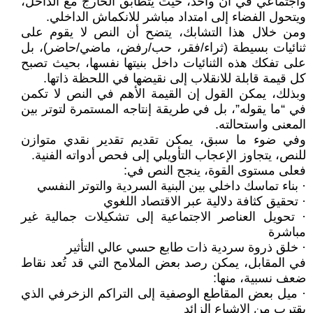
واجتماعي في آن واحد، حيث يتطابق الخارج مع الداخل،
ويتحول الفضاء إلى امتداد مباشر للانكماش الداخلي.
ومن خلال هذا التشابك، يتضح أن النص لا يقوم على
ثنائيات بسيطة (ثراء/فقر، حب/رفض، ماضي/حاضر)، بل
على تفكك هذه الثنائيات داخل بنيتها نفسها، بحيث تصبح
كل قيمة قابلة للانقلاب إلى نقيضها في اللحظة ذاتها.
وبذلك، يمكن القول إن القيمة الأهم في النص لا تكمن
في “ما يقوله”، بل في طريقة إنتاجه المستمرة لتوتر بين
المعنى واستحالته.
وفي ضوء ما سبق، يمكن تقديم تقدير نقدي متوازن
للنص، يتجاوز الإعجاب التأويلي إلى فحص أدواته الفنية.
فعلى مستوى القوة، ينجح النص في:
· بناء تماسك داخلي بين البنية السردية والتوتر النفسي
· تحقيق كثافة دلالية عبر الاقتصاد اللغوي
· تحويل العناصر الاجتماعية إلى تشكيلات جمالية غير
مباشرة
· خلق ذروة سردية ذات طابع حسي عالي التأثير
في المقابل، يمكن رصد بعض الملامح التي قد تُعد نقاط
ضعف نسبية، منها:
· ميل بعض المقاطع الوصفية إلى التراكم الزخرفي الذي
يقترب من الإشباع الزائد