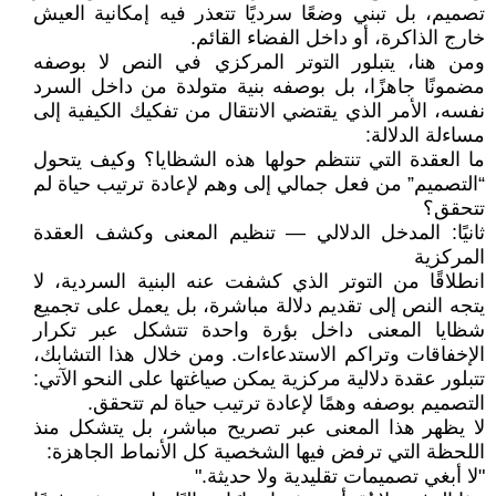
تصميم، بل تبني وضعًا سرديًا تتعذر فيه إمكانية العيش
خارج الذاكرة، أو داخل الفضاء القائم.
ومن هنا، يتبلور التوتر المركزي في النص لا بوصفه
مضمونًا جاهزًا، بل بوصفه بنية متولدة من داخل السرد
نفسه، الأمر الذي يقتضي الانتقال من تفكيك الكيفية إلى
مساءلة الدلالة:
ما العقدة التي تنتظم حولها هذه الشظايا؟ وكيف يتحول
“التصميم” من فعل جمالي إلى وهم لإعادة ترتيب حياة لم
تتحقق؟
ثانيًا: المدخل الدلالي — تنظيم المعنى وكشف العقدة
المركزية
انطلاقًا من التوتر الذي كشفت عنه البنية السردية، لا
يتجه النص إلى تقديم دلالة مباشرة، بل يعمل على تجميع
شظايا المعنى داخل بؤرة واحدة تتشكل عبر تكرار
الإخفاقات وتراكم الاستدعاءات. ومن خلال هذا التشابك،
تتبلور عقدة دلالية مركزية يمكن صياغتها على النحو الآتي:
التصميم بوصفه وهمًا لإعادة ترتيب حياة لم تتحقق.
لا يظهر هذا المعنى عبر تصريح مباشر، بل يتشكل منذ
اللحظة التي ترفض فيها الشخصية كل الأنماط الجاهزة:
"لا أبغي تصميمات تقليدية ولا حديثة."