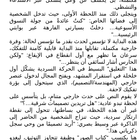
مكتملة، بل يكشف عن وعي يتشكل عبر الاستدعاء
والتشظي.
ويتجلى ذلك منذ اللحظة الأولى، حيث تدخل الشخصية
إلى فضائها الخاص: "كنتُ عائدةً من جولة التسوق
الأسبوعية… دخلتُ بسيارتي الفارهة عبر بوابتي
الرئيسية..."
هذه البداية لا تؤسس لحدث بقدر ما تؤسس لحالة: وفرة
خارجية مكتملة، تقابلها منذ البداية قابلية كامنة للتفكك،
سرعان ما تظهر مع أول انقطاع في الإيقاع: "ولكن
الحارس أشار لسائقي أن ينتظر…"
هذا “التعليق” البسيط في الحركة السردية يشكّل أول
خلخلة في استقرار المشهد، ويفتح المجال لدخول عنصر
خارجي (المهندسة/التصميم)، الذي سيتحول إلى بؤرة
تفكيك لاحقة.
لا يقوم النص على حدث خارجي متنامٍ، بل يتأسس على
لحظة تبدو عادية: "هل تريدين تصميمات شرقية…؟"
غير أن هذه اللحظة، في بساطتها، تتحول إلى نقطة
ارتكاز سردية، حيث تنزاح الشخصية من الحاضر إلى
الذاكرة عبر وسيط بصري: "أريد تصميمًا من وحي سجل
ذكرياتي هذا."
هنا يكتسب “كتاب الصور” وظيفة تتجاوز التوثيق، ليغدو