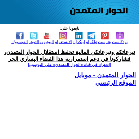
تابعونا على:
بودكاست
بنترست
تيلكرام
لينكدإن
الانستغرام
اليوتيوب
التويتر
الفيسبوك
تبرعاتكم وتبرعاتكن المالية تحفظ استقلال الحوار المتمدن،
فشاركونا في دعم استمرارية هذا الفضاء اليساري الحر
[اشترك في قناة ‫«الحوار المتمدن» على اليوتيوب]
الحوار المتمدن - موبايل
الموقع الرئيسي