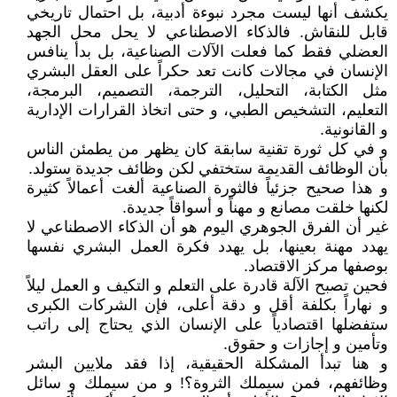
يكشف أنها ليست مجرد نبوءة أدبية، بل احتمال تاريخي
قابل للنقاش. فالذكاء الاصطناعي لا يحل محل الجهد
العضلي فقط كما فعلت الآلات الصناعية، بل بدأ ينافس
الإنسان في مجالات كانت تعد حكراً على العقل البشري
مثل الكتابة، التحليل، الترجمة، التصميم، البرمجة،
التعليم، التشخيص الطبي، و حتى اتخاذ القرارات الإدارية
و القانونية.
و في كل ثورة تقنية سابقة كان يظهر من يطمئن الناس
بأن الوظائف القديمة ستختفي لكن وظائف جديدة ستولد.
و هذا صحيح جزئياً فالثورة الصناعية ألغت أعمالاً كثيرة
لكنها خلقت مصانع و مهناً و أسواقاً جديدة.
غير أن الفرق الجوهري اليوم هو أن الذكاء الاصطناعي لا
يهدد مهنة بعينها، بل يهدد فكرة العمل البشري نفسها
بوصفها مركز الاقتصاد.
فحين تصبح الآلة قادرة على التعلم و التكيف و العمل ليلاً
و نهاراً بكلفة أقل و دقة أعلى، فإن الشركات الكبرى
ستفضلها اقتصادياً على الإنسان الذي يحتاج إلى راتب
وتأمين و إجازات و حقوق.
و هنا تبدأ المشكلة الحقيقية، إذا فقد ملايين البشر
وظائفهم، فمن سيملك الثروة؟! و من سيملك و سائل