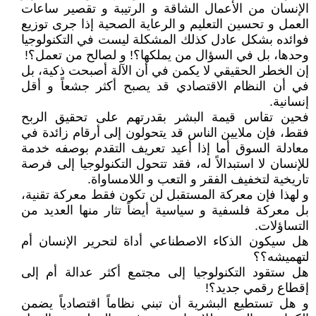
الإنسان من الأعمال الشاقة و الرتيبة و تقصير ساعات
العمل و تحسين التعليم و الرعاية الصحية إذا جرى توزيع
فوائده بشكل عادل كذلك المشكلة ليست في التكنولوجيا
وحدها، بل في السؤال من يملكها؟! و لصالح من تعمل؟!
إن الخطر الحقيقي لا يكمن في أن الآلة أصبحت ذكية، بل
في أن النظام الاقتصادي قد يصبح أكثر جشعاً و أقل
إنسانية.
فحين تقاس قيمة البشر بقدرتهم على تحقيق الربح
فقط، فإن ملايين الناس قد يتحولون إلى أرقام زائدة في
معادلة السوق أما إذا أعيد تعريف التقدم بوصفه خدمة
للإنسان لا استبدالاً له، فقد تتحول التكنولوجيا إلى فرصة
تاريخية لتخفيف الفقر و التعب و اللامساواة.
و لهذا فإن معركة المستقبل لن تكون فقط معركة تقنية،
بل معركة فلسفية و سياسية أيضاً تثار منها العديد من
التساؤلات.
هل سيكون الذكاء الاصطناعي أداة لتحرير الإنسان أم
لتهميشه؟؟
هل ستقود التكنولوجيا إلى مجتمع أكثر عدالة أم إلى
إقطاع رقمي جديد؟!
و هل تستطيع البشرية أن تبني نظاماً اقتصادياً يضمن