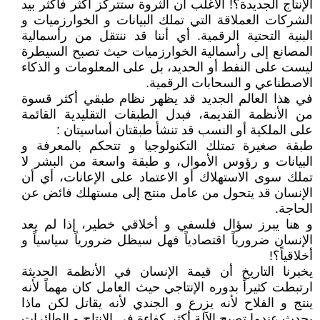
الإنتاج الجديدة؟! الأغلب أن الثروة ستتركز أكثر فأكثر بيد
الشركات العملاقة التي تملك البيانات و الخوارزميات و
البنية التحتية الرقمية. أي أننا قد ننتقل من رأسمالية
المصانع إلى رأسمالية الخوارزميات حيث تصبح السيطرة
ليست على النفط أو الحديد، بل على المعلومات و الذكاء
الاصطناعي و السحابات الرقمية.
في هذا العالم الجديد قد يظهر نظام طبقي أكثر قسوة
من الأنظمة القديمة، فبدل الطبقات التقليدية القائمة
على الملكية أو النسب قد تنشأ طبقتان أساسيتان :
طبقة صغيرة تمتلك التكنولوجيا و تتحكم بالمعرفة و
البيانات و رؤوس الأموال، و طبقة واسعة من البشر لا
تملك سوى الاستهلاك أو الاعتماد على الإعانات، أي أن
الإنسان قد يتحول من عامل منتج إلى مستهلك فائض عن
الحاجة.
و هنا يبرز سؤال فلسفي و أخلاقي خطير، إذا لم يعد
الإنسان ضرورياً اقتصادياً فهل سيظل ضرورياً سياسياً و
أخلاقياً؟!
يخبرنا التاريخ أن قيمة الإنسان في الأنظمة الحديثة
ارتبطت كثيراً بدوره الإنتاجي حيث العامل كان مهماً لأنه
ينتج و الفلاح لأنه يزرع و الجندي لأنه يقاتل لكن ماذا
يحدث عندما تصبح الآلة أكثر كفاءة في الإنتاج و الطائرات