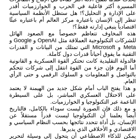
المسيرة أكثر فاعلية في الحرب و الخوارزميات أقدر
على الإدارة و التحليل؟! هل ستظل الأنظمة السياسية
تنظر إلى الإنسان باعتباره مركز العالم أم باعتباره عبئًا
اقتصادياً ينبغي إدارته فقط؟!
هذه المخاوف تتعاظم خصوصاً مع الصعود الهائل
للشركات التكنولوجية العملاقة مثل OpenAI و Google و
Meta و Microsoft التي تمتلك من البيانات و القدرات
التقنية ما يفوق أحياناً قدرات دول كاملة.
فالدولة التقليدية كانت تحتكر القوة العسكرية و القانونية
أما اليوم فإن جزء من القوة انتقل إلى شركات تتحكم
بالتواصل و المعلومات و السلوك الرقمي و حتى الرأي
العام.
و هذا يفتح الباب أمام شكل جديد من الهيمنة لا يعتمد
على الاحتلال العسكري المباشر، بل على السيطرة
الناعمة عبر التكنولوجيا و الخوارزميات.
و مع ذلك فإن الصورة ليست سوداء بالكامل، فالتاريخ
أيضاً يعلمنا أن التكنولوجيا ليست قدراً مستقلاً عن
الإنسان، بل أداة تتحدد نتائجها بحسب النظام السياسي و
الاقتصادي و الأخلاقي الذي يديرها.
يمكن للذكاء الاصطناعي أن يتحول إلى وسيلة لتحرير