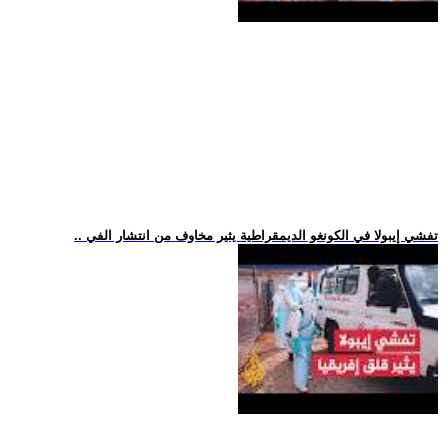
.. تفشي إيبولا في الكونغو الديمقراطية يثير مخاوف من انتشار الفي