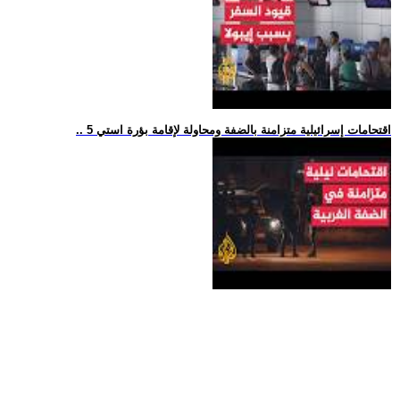
.. 5 اقتحامات إسرائيلية متزامنة بالضفة ومحاولة لإقامة بؤرة استي