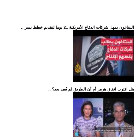
.. البنتاغون يمهل شركات الدفاع الأمريكية 21 يوما لتقديم خطط تسر
.. هل اقترب اتفاق هرمز أم أن الطريق لم يُعبد بعد؟