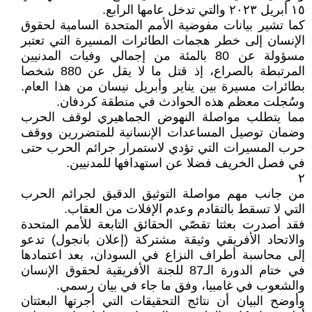
١٥ أبريل ٢٠٢٣ والتي تدخل عامها الرابع.
كما تشير بيانات مفوضية الأمم المتحدة السامية لحقوق
الإنسان إلى خطر هجمات الطائرات المسيرة التي تعتبر
مسؤولة عن 80 بالمئة من إجمالي وفيات المدنيين
المرتبطة بالصراع، إذ قتل ما لا يقل عن 880 شخصا
بطائرات مسيرة بين يناير وأبريل نيسان من هذا العام.
وسُجلت معظم هذه الحوادث في منطقة كردفان.
مما يتطلب مواصلة النهوض الجماهيري لوقف الحرب
وضمان توصيل المساعدات الإنسانية للمتضررين ووقف
حرب المسيرات التي تؤدي لاستمرار جرائم الحرب حتى
في فصل الخريف فضلا عن استهدافها للمدنيين.
٢
من جانب مهم مواصلة التوثيق الدقيق لجرائم الحرب
التي لا تسقط بالتقادم وعدم الإفلات من العقاب.
فقد أصدرت بعثتا تقصّي الحقائق التابعة للأمم المتحدة
والاتحاد الأفريقي وثيقة مشتركة (إعلان بانجول) تدعو
إلى محاسبة أطراف النزاع في السودان، بعد اعتمادها
في ختام الدورة الـ87 للجنة الأفريقية لحقوق الإنسان
والشعوب في غامبيا، وفق ما جاء في بيان رسمي.
وأوضح البيان أن نتائج التحقيقات التي أجرتها البعثتان