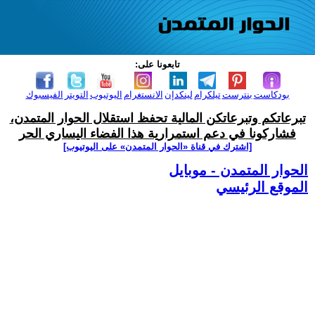
تابعونا على:
بودكاست
بنترست
تيلكرام
لينكدإن
الانستغرام
اليوتيوب
التويتر
الفيسبوك
تبرعاتكم وتبرعاتكن المالية تحفظ استقلال الحوار المتمدن،
فشاركونا في دعم استمرارية هذا الفضاء اليساري الحر
[اشترك في قناة ‫«الحوار المتمدن» على اليوتيوب]
الحوار المتمدن - موبايل
الموقع الرئيسي