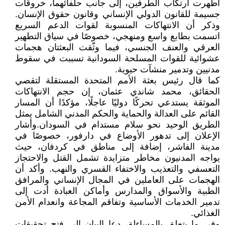
أظهرت ارتكاب الطرفين، إلى جانب حلفائهما، خروقات
جسيمة للقانون الدولي الإنساني وقانون حقوق الإنسان.
وذكر أن الانتهاكات المنسوبة لقوات الدعم السريع
اتسمت بطابع واسع ومنهجي، خصوصًا في سياق التطهير
العرقي والعنف الجنسي، فيما وثّقت البعثتان هجمات
عشوائية للقوات المسلحة السودانية تسببت في سقوط
مدنيين وتدمير منشآت حيوية.
كما قال رئيس بعثة الأمم المتحدة المستقلة لتقصي
الحقائق، محمد شاندي عثمان، إن حجم الانتهاكات
الموثقة يستدعي تحركًا دوليًا عاجلًا، مؤكدًا أن المسار
القائم على العدالة والحماية والحكم المدني الشامل يمثل
الطريق الوحيد نحو سلام مستدام في السودان.وأشار
الإعلان إلى تدهور الأوضاع في دارفور، خصوصًا في
مدينة الفاشر، إضافة إلى مناطق في كردفان، حيث
يواجه المدنيون مخاطر متزايدة تشمل القتل والاحتجاز
التعسفي والتعذيب والاختفاء القسري والنهب. وأكد أن
الهجمات على العاملين في المجال الإنساني والمرافق
الطبية والأسواق والمدارس وأماكن العبادة أدت إلى
تدمير الخدمات الأساسية وتفاقم المجاعة وانعدام الأمن
الغذائي.
وفي ما يتعلق بالمساءلة، دعا البيان إلى فتح تحقيقات