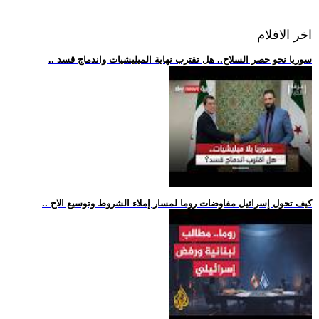
اخر الافلام
.. سوريا نحو حصر السلاح.. هل تقترب نهاية الميليشيات واندماج قسد
.. كيف تحول إسرائيل مفاوضات روما لمسار إملاء الشروط وتوسيع الاح