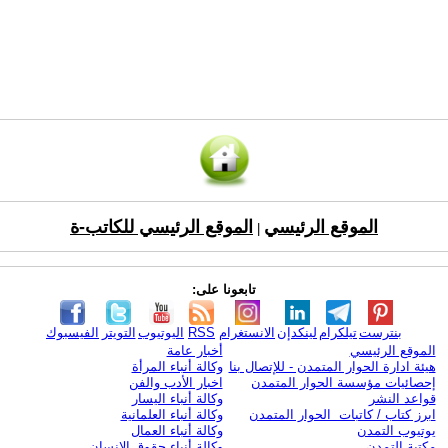
الموقع الرئيسي
الموقع الرئيسي للكاتب-ة
|
تابعونا على:
بنترست
تيلكرام
لينكدإن
الانستغرام
RSS
اليوتيوب
التويتر
الفيسبوك
الموقع الرئيسي
أخبار عامة
هيئة ادارة الحوار المتمدن - للإتصال بنا
وكالة أنباء المرأة
إحصائيات مؤسسة الحوار المتمدن
اخبار الأدب والفن
قواعد النشر
وكالة أنباء اليسار
ابرز كتاب / كاتبات الحوار المتمدن
وكالة أنباء العلمانية
يوتيوب التمدن
وكالة أنباء العمال
مكتبة التمدن
وكالة أنباء حقوق الإنسان