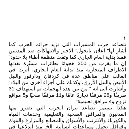
١
تتصاعد حرب المسيرات التي تزيد جرائم الحرب كما
أشار لها" اعلان بانجول" الاخير والانتهاكات ضد المدنيين
فمنذ بداية العام الجاري كما وثقت منظمة أطباء بلا حدود"
إن ما يقرب من 350 هجومًا بطائرات مسيّرة نفذتها
الأطراف المتحاربة منذ بداية العام الجاري، أثرت في
الغالب على مناطق عدة في كردفان ودارفور والنيل
الأبيض والنيل الأزرق، وكذلك على أجزاء أخرى من البلاد"
وأشارت الى انه " من بين هذه الهجمات تم استهداف 31
طريقًا و28 مرفقًا تجاريًا عامًا و11 مرفقًا صحيًا و5 مواقع
نزوح و4 مرافق تعليمية".
هكذا يستمر تصاعد نيران الحرب التي تضرر منها
المدنيون والمرافق الصحية والتعليمية وخدمات المياه
والكهرباء والانترنت والأسواق والمصانع والمزارع والبنوك
وقوافل تحمل مساعدات انسانية. الخ. منذ اندلاعها في