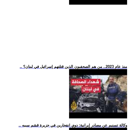
.. منذ عام 2023.. من هم الصحفيون الذين قتلتهم إسرائيل في لبنان؟
.. وكالة تسنيم عن مصادر إيرانية: دوي انفجارين في جزيرة قشم سببه