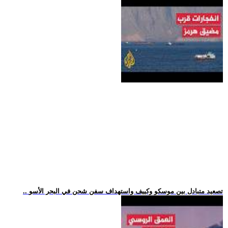
.. تصعيد متبادل بين موسكو وكييف واستهداف سفن شحن في البحر الأسو