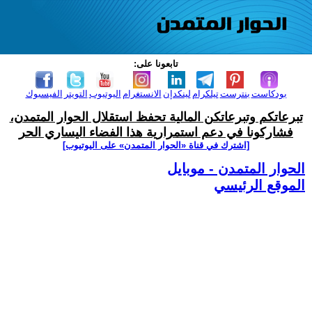
تابعونا على:
بودكاست
بنترست
تيلكرام
لينكدإن
الانستغرام
اليوتيوب
التويتر
الفيسبوك
تبرعاتكم وتبرعاتكن المالية تحفظ استقلال الحوار المتمدن،
فشاركونا في دعم استمرارية هذا الفضاء اليساري الحر
[اشترك في قناة ‫«الحوار المتمدن» على اليوتيوب]
الحوار المتمدن - موبايل
الموقع الرئيسي