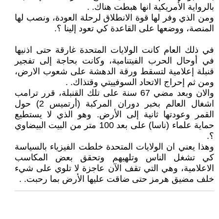
بالرواية الأمريكية انها هبطت هناك. .
ومن الذي وفر لها قوة الانطلاق لرحلة العودة، ونصب لها
المنصة، ووضعها على القاعدة كي تعود إلينا ؟.
في ذلك العام كانت الولايات المتحدة غارقة حتى اذنيها
في أوحال الحرب الفيتنامية، وكانت بحاجة إلى تفجير
قنبلة إعلامية لتسقط ورقة الدهشة على شعوب الارض،
ومن ثم إحراج الاتحاد السوفييتي وقتذاك. .
والان وبعد مضي 67 سنة على تلك القنبلة، قرر ترامب
اشغال العالم بخبر دوران المركبة (أرتميس 2) حول
القمر وعودتها ثانية إلى الأرض. وهو الذي لا يستطيع
حماية علماء (ناسا) على بعد 100 متر من البيت البيضاوي
؟.
وهذا يعني ان الولايات المتحدة خلطت الفيزياء بالسياسة
كي تشغل الناس وتلهيهم وتحقق بعض المكاسب
الاعلامية، وهي التي تقف الآن عاجزة لا تلوي على شيء
خلف مضيق هرمز حتى ضاقت عليها الأرض بما رحبت. .