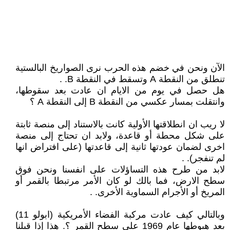
الآن ونحن في خضم هذه الحرب نرى الصواريخ البالستية
تنطلق من النقطة A وتسقط في النقطة B. .
هل حصل في يوم من الايام ان عادت بعد سقوطها،
وانتقلت بمسار عكسي من النقطة B إلى النقطة A ؟
لا ريب ان انطلاقتها الأولية كانت بالاستناد إلى منصة ثابتة
على شكل محطة أو قاعدة، ولابد ان تحتاج إلى منصة
اخرى لضمان عودتها ثانية إلى قاعدتها (على افتراض انها
لم تنفجر). .
لابد من طرح هذه التساؤلات على انفسنا ونحن فوق
سطح الارض، فما بالك لو كان الأمر مرتبطا بالقمر أو
المريخ أو الأجرام السماوية الأخرى. .
وبالتالي كيف عادت مركبة الفضاء الأمريكية (ابولو 11)
بعد هبوطها عام 1969 على سطح القمر ؟. هذا إذا قبلنا