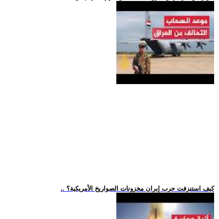
.. كيف استنزفت حرب إيران مخزونات الصواريخ الأمريكية؟