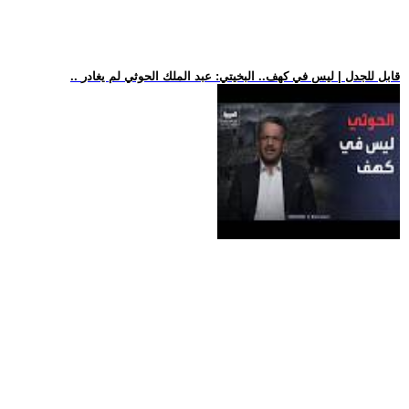
.. قابل للجدل | ليس في كهف.. البخيتي: عبد الملك الحوثي لم يغادر