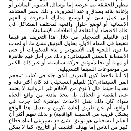
مظهر للحقيقة يتم عرضه إما بوسائل التصوير المباشر أو
بإعادة بنائه بصدق و عند الضرورة، و ذلك لحفز المشاهد
إلى عمل شئ أو لتوسيع مدارك المعرفة و الفهم
الإنسانية أو لوضع حلول واقعية لمختلف المشاكل في
عالم الاقتصاد أو الثقافة أو العلاقات الإنسانية).
إذن فالفيلم التسجيلي من خلال هذا التعريف هو فيلما
تثقيفيا في المقام الأول، يحاول التوثيق لشئ ما، أو لحدث
ما دون اللجوء إلى الأستوديو و بناء الديكورات أو حتى
الاستعانة بالممثل السينمائي؛ و ذلك من أجل فهم ظاهرة
أو مهنة أو تخليد/توثيق حركة سياسية، أو غير ذلك الكثير
من موضوعات السينما التسجيلية.
إلا أننا نلاحظ كون التعريف الذي جاء في كتاب "معجم
الفن السينمائي"(1) للفيلم التسجيلي قد كان أكثر دقة و
تحديدا حينما قال ( نوع من الأفلام غير الروائية لا يعتمد
على القصة و الخيال، بل يتخذ مادته من واقع الحياة
سواء كان ذلك بنقل الأحداث مباشرة كما جرت في
الواقع، أم عن طريق إعادة تكوين و تعديل هذا الواقع
بشكل قريب من الحقيقة الواقعية) و بذلك نفهم أكثر أن
الفيلم التسجيلي هو توثيق لشئ قد يسترعي انتباه قطاع
كبير من الناس إما بهدف التثقيف أو التأريخ، كما لا يمكن