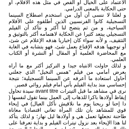
الاعتماد على الخيال أو القص في مثل هذه الأفلام، أو
حتى الحكاية بالمعنى الدرامي.
و لعلنا لا ننسى أن أول من استخدم اصطلاح السينما
التسجيلية كانوا الفرنسيين الذين أطلقوه على الأفلام
السياحية، و من ثم يتضح لنا أكثر و نتأكد أن الفيلم
التسجيلي يبتعد كثيرا عن الحكاية لاهتمامه أكثر بالتوثيق و
التثقيف، و لأنه سواء كان إخباريا هدفه الإعلام عن شئ،
أو توجيهيا هدفه الإقناع بعمل شئ، فهو يتشابه في الغاية
مع المحاضرة العلمية أو المقال أو النشرة أو الكتاب
العلمي.
و لذلك حاولت الانتباه جيدا و التركيز أكثر مع ما أراه
يعرض أمامي من فيلم "همس النخيل" الذي جعلني
أحاول استعادة ما أعرفه عن السينما التسجيلية؛ نتيجة
إحساسي منذ بداية الفيلم بأني أمام فيلم روائي قصير.
نرى في مشاهد ما قبل التيترات avant titre سيدة تحاول
إيقاظ أولادها باكرا للذهاب إلى العمل بينما تقول لنفسها (
دا إحنا لو ريحنا يوم ما نلاقيش نأكل العيال) في إيحاء
قوي للمشاهد بأن تلك المرأة تعاني اقتصاديا معاناة
طاحنة تجعلها تعمل هي و أولادها ليل نهار؛ و لذلك يتأكد
لنا هذا الإيحاء بعد نزول تيترات الفيلم و بداية تعرفنا على