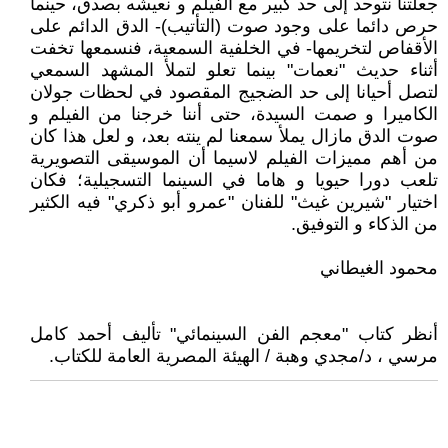
جعلتنا نتوحد إلى حد كبير مع الفيلم و نعيشه بصدق، حينما
حرص دائما على وجود صوت (التأتيب)- الدق الدائم على
الأقفاص لتخريمها- في الخلفية السمعية، فنسمعها تخفت
أثناء حديث "نعمات" بينما تعلو لتملأ المشهد السمعي
لتصل أحيانا إلى حد الضجيج المقصود في لحظات جولان
الكاميرا و صمت السيدة، حتى أننا خرجنا من الفيلم و
صوت الدق مازال يملأ سمعنا لم ينته بعد، و لعل هذا كان
من أهم مميزات الفيلم لاسيما أن الموسيقى التصويرية
تلعب دورا حيويا و هاما في السينما التسجيلية؛ فكان
اختيار "شيرين غيث" للفنان "عمرو أبو ذكري" فيه الكثير
من الذكاء و التوفيق.
محمود الغيطاني
أنظر كتاب "معجم الفن السينمائي" تأليف أحمد كامل
مرسي ، د/مجدي وهبة / الهيئة المصرية العامة للكتاب.