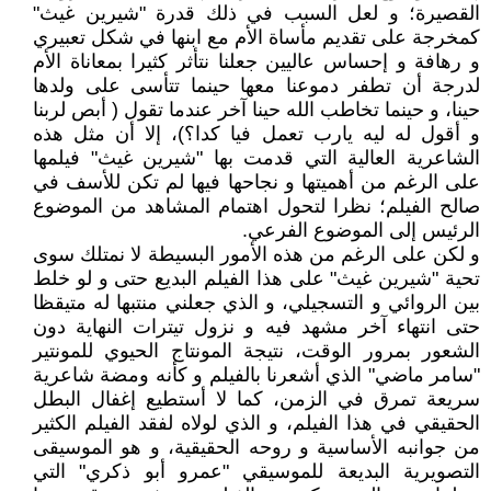
القصيرة؛ و لعل السبب في ذلك قدرة "شيرين غيث"
كمخرجة على تقديم مأساة الأم مع ابنها في شكل تعبيري
و رهافة و إحساس عاليين جعلنا نتأثر كثيرا بمعاناة الأم
لدرجة أن تطفر دموعنا معها حينما تتأسى على ولدها
حينا، و حينما تخاطب الله حينا آخر عندما تقول ( أبص لربنا
و أقول له ليه يارب تعمل فيا كدا؟)، إلا أن مثل هذه
الشاعرية العالية التي قدمت بها "شيرين غيث" فيلمها
على الرغم من أهميتها و نجاحها فيها لم تكن للأسف في
صالح الفيلم؛ نظرا لتحول اهتمام المشاهد من الموضوع
الرئيس إلى الموضوع الفرعي.
و لكن على الرغم من هذه الأمور البسيطة لا نمتلك سوى
تحية "شيرين غيث" على هذا الفيلم البديع حتى و لو خلط
بين الروائي و التسجيلي، و الذي جعلني منتبها له متيقظا
حتى انتهاء آخر مشهد فيه و نزول تيترات النهاية دون
الشعور بمرور الوقت، نتيجة المونتاج الحيوي للمونتير
"سامر ماضي" الذي أشعرنا بالفيلم و كأنه ومضة شاعرية
سريعة تمرق في الزمن، كما لا أستطيع إغفال البطل
الحقيقي في هذا الفيلم، و الذي لولاه لفقد الفيلم الكثير
من جوانبه الأساسية و روحه الحقيقية، و هو الموسيقى
التصويرية البديعة للموسيقي "عمرو أبو ذكري" التي