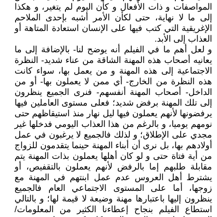
المواصفات و ذات الأفعال و كأن اليوم لم يتغير، و هكذا
إلى ما لا نهاية، حتى لكأن الأمر أشبه بإحدى الملاحم
الإغريقية التي كتب فيها على الإنسان استعادة المتاهة أو
العذاب إلى الأبد.
و لعل أهم ما في الفيلم أنه يوضح لنا- بالإضافة إلى ما
يعانيه أصحاب هذه المهنة الشاقة من عناء شديد- النظرة
الاجتماعية إلى هذه المهنة و من يعمل بها، سواء كانت
هذه النظرة من الخارج- أي ممن لا يعملون بها- أو من
الداخل- أصحاب المهنة أنفسهم- فنرى الجميع ينظرون
إلى تلك المهنة برفض شديد؛ فعلى مستوى العاملين فيها
يرفضونها لأنهم يعملون فيها ليل نهار منذ استيقاظهم حتى
نومهم يوميا، و بالرغم من هذا العذاب اليومي فدخلها غير
مجدي على الإطلاق؛ و لذلك فالجميع لا يرغبون في عمل
أولادهم بها، بل نرى أن أبناء المهنة حينما يتقدمون للزواج
من أية فتاة حتى و لو كان أهلها يعملون بذات المهنة يتم
مقابلة طلبهم إما بالرفض لأنهم يعملون بالتقفيص، أو
يشترط أهل العروس عدم عمل ابنتهم في المهنة مع
زوجها، أما على المستوى الاجتماعي العام فالجميع
ينظرون إليها باعتبارها مهنة وضيعة لا قيمة لها؛ و بالتالي
استطاع الفيلم بنجاح إعطاءنا الكثير من المعلومات/