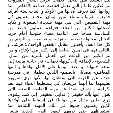
تلك السيدة التي تدعى "نعمات عربي النجار" المتزوجة
من ثلاثين عاما و التي تعمل قفاصة- صناعة الأقفاص- منذ
زواجها، كما نعرف أن لها من الأولاد و البنات ستة أفراد،
جميعهم تقريبا باستثناء اثنين- إيمان، محمد- يعملون في
مهنة التقفيص، التي هي مهنة شديدة الصعوبة و يكابد
أصحابها الكثير من العناء؛ فنراهم يعملون جميعا من
السادسة صباحا حتى الثامنة مساء جلوسا أمام جريد
النخيل لمحاولة تقطيعه و تهذيبه و تقفيصه، و بالرغم من
كل هذا العناء يأخذون مقابل القفص الواحد57 قرشا، و
بالتالي فهم في أمسّ الحاجة إلى الكثير من الإنتاج، و من
ثم الكثير من الوقت في العمل للمزيد من المال-
الشحيح- بالإضافة إلى كونها- نعمات- في حاجة ماسة إلى
سبعة جنيهات و نصف يوميا على الأقل لولدها و ابنتها
المعاقين- مصابان بالصمم- اللذين يتعلمان في مدرسة
بعيدة عن القرية التي يقطنان بها، لأنها ترى ضرورة
تعليمهما بما أنهما مريضان كي يستطيعا الحياة فيما بعد
بكرامة و شرف بعيدا عن مهنة القفاصة الصعبة التي
تقول عنها بألم حقيقي ( عذابي الحقيقي إني كنت بشوف
زرع بطني بيدبل من حواليا) في إسقاط على أولادها
الذين يعملون جميعا في تلك المهنة الشاقة منذ
استيقاظهم حتى نومهم ليعود اليوم الجديد بنفس