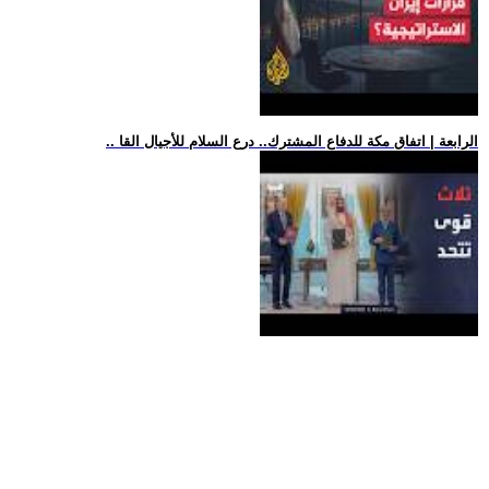
.. الرابعة | اتفاق مكة للدفاع المشترك.. درع السلام للأجيال القا