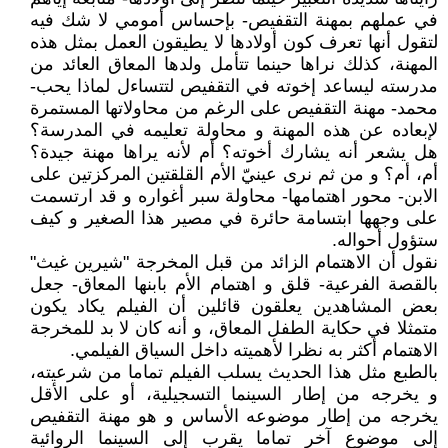
في عملهم بمهنة التقفيص- بإحساس أمومي لا شك فيه
لتقول أنها تعرف كون أولادها لا يطيقون العمل بمثل هذه
المهنة، كذلك نراها حينما تتأمل ولدها المعاق العائد من
مدرسته ليساعد إخوته في التقفيص لتتساءل لماذا يحب-
محمد- مهنة التقفيص على الرغم من محاولاتها المستمرة
لإبعاده عن هذه المهنة و محاولة تعليمه في المدرسة؟
هل يشعر أنه يشارك أخوته؟ أم لأنه يراها مهنة جيدة؟
أم، أم؟ و من ثم نرى عينيّ الأم القلقتين المركزتين على
الابن- محور اهتمامها- محاولة سبر أغواره و قد ارتسمت
على وجهها ابتسامة حائرة في مصير هذا الصغير و كيف
ستؤول أحواله.
نقول أن الاهتمام الزائد من قبل المخرجة "شيرين غيث"
بالقصة الفرعية- قلق و اهتمام الأم بابنها المعاق- جعل
بعض المشاهدين يعلقون قائلين أن الفيلم يكاد يكون
متمثلا في حكاية الطفل المعاق، و أنه كان لا بد للمخرجة
الاهتمام أكثر به نظرا لأهميته داخل السياق الفيلمي.
بالطبع مثل هذا الحديث يسلب الفيلم تماما من شرعيته،
و يخرجه من إطار السينما التسجيلية، أو على الأقل
يخرجه من إطار موضوعه الأساس و هو مهنة التقفيص
إلى موضوع آخر تماما يقرب إلى السينما الروائية