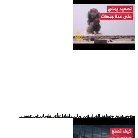
.. مضيق هرمز وصناعة القرار في إيران.. لماذا تتأخر طهران في حسم