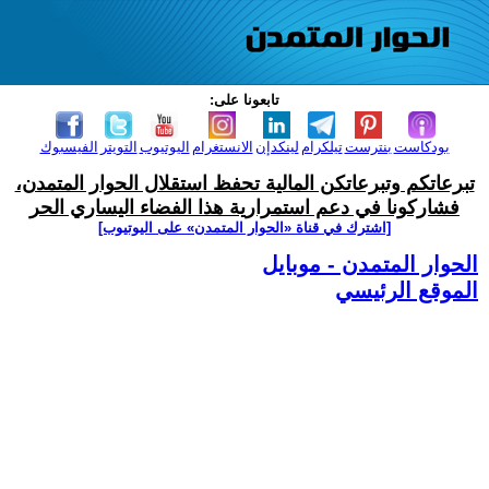
تابعونا على:
بودكاست
بنترست
تيلكرام
لينكدإن
الانستغرام
اليوتيوب
التويتر
الفيسبوك
تبرعاتكم وتبرعاتكن المالية تحفظ استقلال الحوار المتمدن،
فشاركونا في دعم استمرارية هذا الفضاء اليساري الحر
[اشترك في قناة ‫«الحوار المتمدن» على اليوتيوب]
الحوار المتمدن - موبايل
الموقع الرئيسي