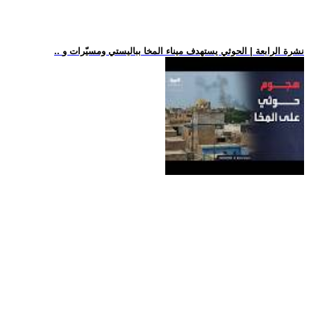
.. نشرة الرابعة | الحوثي يستهدف ميناء المخا بباليستي ومسيّرات و