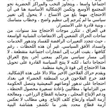
اجتماعيا واسعا ، ويتجاوز النخب والمراكز الحضرية نحو
المجتمع الأوسع. وتكمن الإشكالية الأساسية هنا في أن
الاحتجاج، مهما بلغ من الاتساع ، لا يتحول إلى تغيير
سياسي ما لم يُترجم إلى تنظيم واضح ، وخطاب متماسك
، وبنية قادرة على الاستمرار.
في العراق ، تتكرر موجات الاحتجاج منذ سنوات، من
ساحات الحراك الشعبي إلى الانتفاضات الشبابية الواسعة
، حيث تتجدد التعبيرات الرافضة للفساد وتدهور الخدمات
وانسداد الأفق السياسي. غير أن هذه اللحظات ، رغم
كثافتها ، بقيت أقرب إلى انفجارات اجتماعية متقطعة ، لا
إلى مسار سياسي متراكم. بمعنى آخر، ينتج العراق
احتجاجا دائما ، لكنه لا ينتج السياسة القادرة على تحويل
هذا الاحتجاج إلى قوة تاريخية منظمة.
ويقدم حراك الفلاحين الأخير مثالا دالا على هذه الإشكالية.
فقد خرج الفلاحون قرب المنطقة الخضراء في بغداد
احتجاجا على تدهور أوضاعهم المعيشية وتنصل الحكومة
من التزاماتها ، مطالبين بإعادة تسعيرة محصول الحنطة ،
ودعم الإنتاج المحلي ، وحماية القطاع الزراعي ، ومعالجة
أزمة المياه وارتفاع كلف الإنتاج. وهي مطالب لا تعكس
أزمة قطاع محدد بقدر ما تكشف هشاشة البنية