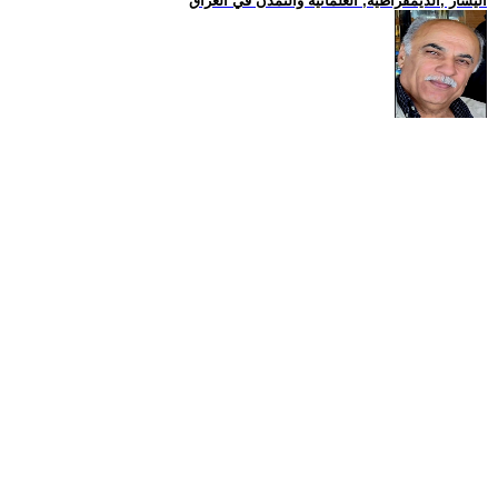
اليسار ,الديمقراطية, العلمانية والتمدن في العراق