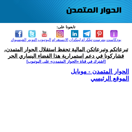
تابعونا على:
بودكاست
بنترست
تيلكرام
لينكدإن
الانستغرام
اليوتيوب
التويتر
الفيسبوك
تبرعاتكم وتبرعاتكن المالية تحفظ استقلال الحوار المتمدن،
فشاركونا في دعم استمرارية هذا الفضاء اليساري الحر
[اشترك في قناة ‫«الحوار المتمدن» على اليوتيوب]
الحوار المتمدن - موبايل
الموقع الرئيسي