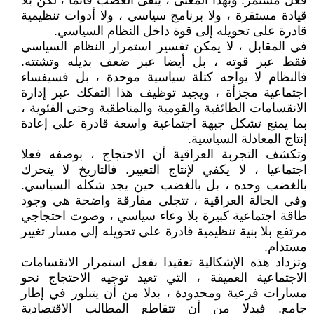
فعل مستمر. وبهذا المعنى ، يبقى الغضب قائما ، لكن بلا
قيادة مستقرة ، ولا برنامج سياسي ، ولا أدوات تنظيمية
قادرة على تحويله إلى قوة داخل النظام السياسي.
في المقابل ، لا يمكن تفسير استمرار النظام السياسي
فقط عبر قوته ، بل أيضا عبر ضعف بديله وتشتته.
فالنظام لا يواجه كتلة سياسية موحدة ، بل فسيفساء
اجتماعية مجزأة ، ويجيد توظيف هذا التفكك عبر إدارة
الانقسامات الطائفية والقومية والمناطقية وحتى الفئوية ،
بما يمنع تشكل جبهة اجتماعية واسعة قادرة على إعادة
إنتاج المعادلة السياسية.
وتكشف التجربة العراقية أن الاحتجاج ، بوصفه فعلا
اجتماعيا ، لا يكفي لإنتاج التغيير. فالتاريخ لا يتحرك
بالغضب وحده ، بل بالغضب حين يجد شكله السياسي.
وفي الحالة العراقية ، تتجلى مفارقة واضحة هي وجود
طاقة اجتماعية كبيرة بلا وعاء سياسي ، وصوت احتجاجي
مرتفع بلا بنية تنظيمية قادرة على تحويله إلى مسار تغيير
مستدام.
وتزداد هذه الإشكالية تعقيدا بفعل استمرار الانقسامات
الاجتماعية العميقة ، التي تعيد توجيه الاحتجاج نحو
مسارات فرعية ومحدودة ، بدلا من أن يتبلور في إطار
جامع. فبدلا من أن تتقاطع المطالب الاقتصادية