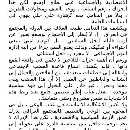
الاقتصادية والاجتماعية على نطاق أوسع. لكن هذا
الحراك ، رغم اتساعه ، ووجه بالعنف ومحاولات التفريق
، بدلا من التعامل معه كإشارة على خلل بنيوي في
السياسات العامة.
ويكشف هذا التعامل طبيعة العلاقة بين الدولة والمجتمع
في العراق ، إذ لا يُنظر إلى الاحتجاج بوصفه تعبيرا عن
أزمة قابلة للحل السياسي ، بل كتهديد أمني ينبغي
احتواءه أو تفكيكه. وبذلك يغدو القمع جزءا من آلية إدارة
التوتر الاجتماعي ، لا مجرد رد فعل استثنائي.
ورغم أن أهمية حراك الفلاحين لا تكمن في واقعة القمع
ذاتها ، فإنه يكشف اتساع قاعدة الغضب الاجتماعي
وانتقاله إلى قطاعات متعددة ، من الفلاحين والعمال إلى
الشباب والعاطلين عن العمل. إلا أن هذا الغضب يبقى
مفتتا ومجزأ ، غير قادر على التحول إلى قوة سياسية
موحدة ، بفعل غياب إطار تنظيمي جامع يعيد ربط هذه
الاحتجاجات ضمن مشروع وطني متماسك.
ولا تكمن الإشكالية الأساسية في غياب الوعي ، بل في
الفجوة بين الوعي والتنظيم. فالمجتمع العراقي يدرك
عمق الأزمة السياسية والاقتصادية ، لكن هذا الإدراك لا
يجد ترجمته داخل بنى سياسية قادرة على تحويله إلى