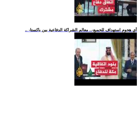
.. -أي هجوم استهداف للجميع-.. معالم الشراكة الدفاعية بين باكستا