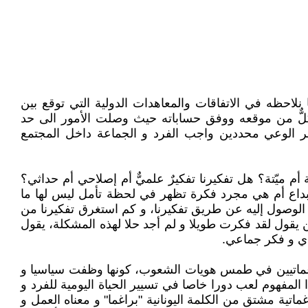
نلاحظه في الاتفاقات والمعاهدات الدولية التي توقع بين
 كلٌّ من موقعه ووفق حساباته حيث وصلت الأمور الى حد
نشر الوعي محددين واجب الفرد و الجماعة داخل المجتمع
م ميّتة؟ هل تفكيرنا تفكيرٌ علميٌّ أم إصلاحي أم حداثي؟
إبداع أم هي مجرد فكرة تظهر في لحظة تأمل ليس لها ما
د الوصول إليه عن طريق تفكيرنا، و كم استغرق تفكيرنا من
يقول لقد فكرت طويلا و لم أجد حلا لهذه المشكلة، يقول
دي و فكر جماعي.
براغماتيين في طمس هويات الشعوب، كونها وظفت سياسيا و
 المفهوم لعب دورا خاصا في تسيير الحياة اليومية للفرد و
ماتية مشتق من الكلمة اليونانية "براغما" و معناه العمل و