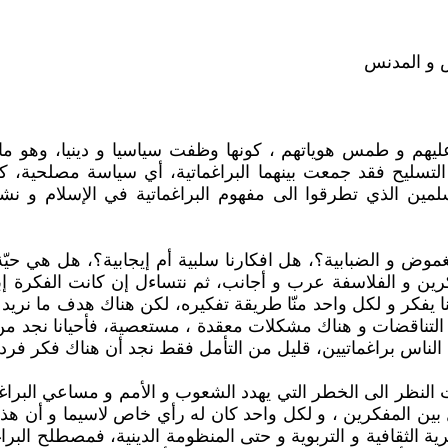
س و المدنس
 عليهم و طمس هوياتهم ، كونها وظفت سياسيا و دينيا، وهو ما 
التسليح فقد جمعت بينهما البراغماتية، أي سياسة مصلحية،
سلمين الذي تطرقوا الى مفهوم البراغماتية في الإسلام و 
وض و الضبابية؟، هل افكارنا سلبية أم إيجابية؟، هل هي حيّة أ
فكرين و الفلاسفة عرب و أجانب، ثم نتساءل إن كانت الفكرة 
نا يفكر و لكل واحد منّا طريقة تفكيره، لكن هناك هدف ما نري
التناقضات و هناك مشكلات معقدة ، مستعصية، فأحيانا نجد من 
كل الناس براغماتيين، قليل من التأمل فقط نجد أن هناك فكر فر
فات النظر الى الخطر التي يهدد الشعوب و الأمم و مساعي ال
ل بين المفكرين ، و لكل واحد كان له رأي خاص لاسيما و أن هذا
ة الثقافية و التربوية و حتى المنظومة الدينية، فمصطلح البراغ