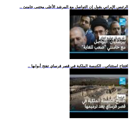
.. الرئيس الإيراني يقول إن التواصل مع المرشد الأعلى مجتبى خامنئ
.. افتتاح استثنائي.. الكنيسة الملكية في قصر فرساي تفتح أبوابها