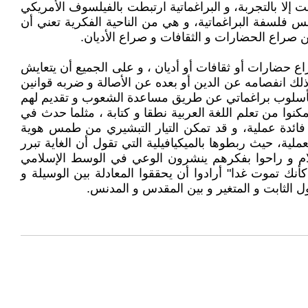
لا بالتجربة، و البراغماتية ارتبطت بالفيلسوف الأمريكي
: " كيف نوضح أفكارنا؟" و وضع فيه أسس فلسفة البراغماتية، و هي من الناحية الفكرية تعني أن
عن صراع الحضارات و الثقافات و صراع الأديان.
اع حضارات أو ثقافات أو أديان ، و على الجميع أن يتعايش
لك انفصامه عن الدين أو بعده عن الأصالة و ضربه قوانين
 بأسلوب براغماتي عن طريق مساعدة الشعوب و تقديم لهم
ا من تعلم اللغة العربية نطقا و كتابة ، مثلما حدث في
من فائدة عملية، و قد تمكن التيار التبشيري من طمس هوية
ية، حيث ربطوها بالميكيافيلية التي تقول أن الغاية تبرر
سلام و راحوا بفكرهم ينشرون الوعي في الوسط الإسلامي
ك تموت غدا" أرادوا أن يحققوا المعادلة بين الوسيلة و
ول الثابت و المتغير و بين المقدس و المدنس.