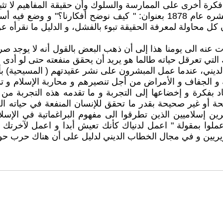
ة أخرى على الممارسة والسلوك وأن حقيقة المفاهيم لا تثبت إ
تشارلز بيرس و هو أول من صاغ هذا المفهوم في مقال له نشره عام 1878 بعنوان
أن كل محاولة لمعرفة الحقيقة تبوء بالفشل، و الدليل ما نقرأه 
ت عنه الى يومنا هذا إلى أن ذهب البعض بالقول أنه لا يوجد صر
لتي تعرقل حياته طالما هو يريد أن يحقق منفعته حتى لو أدى ذ
الديني، عندما عمل المبشرون على نشر عقيدتهم ( المسيحية)
الجفاف و الأمراض من أجل تنصيرهم و محاربة الإسلام و تمكنو
اعتقاد بفكرة و إخضاعها إلى التجربة و ما تقدمه هذه التجربة 
 أو غير صحيحة بقدر ما تحقق للإنسان المنفعة في حياته العمل
رين إسلاميين الذين تطرقوا الى مفهوم البراغماتية في الإ
وا بمقولة " اعمل لدنياك كأنك تعيش أبدا و اعمل لآخرتك كأن
 التنويريين و في مجال الخطاب الديني لدليل على أن هناك حرب ح