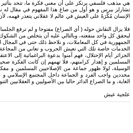
هي مذهب فلسفي يرتكز على أن معنى فكرة ما، تتحد بتأثير فكر
الإنسان مُكْرَهٌ على العيش في عالم لا عقلاني يتعذر فهمه، ل
فلا يزال النقاش حوله ( أي الصراع) مفتوحا و لم ترفع الجلسا
ليحقق كل واحد منفعته، وبالتالي عليه أن يتخلص من الشكوك ا
الجمهورية في كل المعاملات، و نلاحظ ذلك حتى في المجال 
الخدمات خاصة تلك التي تعيش الحروب و تعاني من المجاعة و 
الجزائر أيام الإحتلال، فهم آمنوا بدعوة البراغماتية إلى ال
المسلمين و إهدار كرامتهم، فلا تهمهم إن كانت الفكرة صحيحة
الوسيلة، لولا ظهور جماعة من الإصلاحيين المسلمين و مفك
محددين واجب الفرد و الجماعة داخل المجتمع الإسلامي و عمل
الغاية، و ما الصراع الدائر حاليا بين الأصوليين و العقلانيين
علجية عيش​