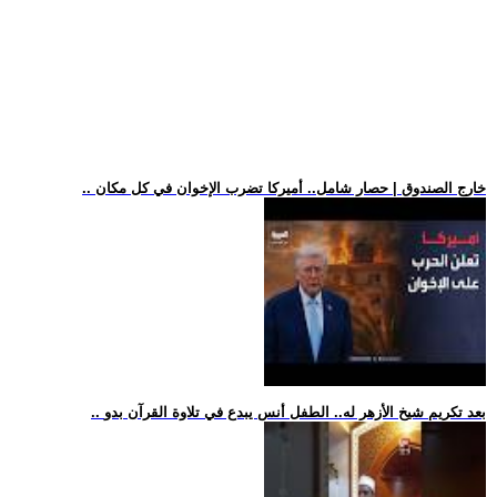
.. خارج الصندوق | حصار شامل.. أميركا تضرب الإخوان في كل مكان
.. بعد تكريم شيخ الأزهر له.. الطفل أنس يبدع في تلاوة القرآن بدو