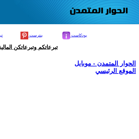
بودكاست
بنترست
تي
تبرعاتكم وتبرعاتكن المال
الحوار المتمدن - موبايل
الموقع الرئيسي