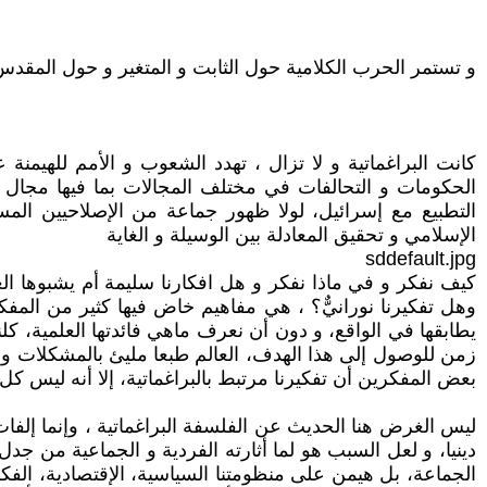
و تستمر الحرب الكلامية حول الثابت و المتغير و حول المقد
كانت البراغماتية و لا تزال ، تهدد الشعوب و الأمم للهيمنة
الحكومات و التحالفات في مختلف المجالات بما فيها مجال 
التطبيع مع إسرائيل، لولا ظهور جماعة من الإصلاحيين الم
الإسلامي و تحقيق المعادلة بين الوسيلة و الغاية​
sddefault.jpg
كيف نفكر و في ماذا نفكر و هل افكارنا سليمة أم يشبوها الغم
وهل تفكيرنا نورانيٌّ؟ ، هي مفاهيم خاض فيها كثير من الم
يطابقها في الواقع، و دون أن نعرف ماهي فائدتها العلمية، كل
زمن للوصول إلى هذا الهدف، العالم طبعا مليئ بالمشكلات و 
بعض المفكرين أن تفكيرنا مرتبط بالبراغماتية، إلا أنه ليس 
ليس الغرض هنا الحديث عن الفلسفة البراغماتية ، وإنما إل
دينيا، و لعل السبب هو لما أثارته الفردية و الجماعية من جد
الجماعة، بل هيمن على منظومتنا السياسية، الإقتصادية، الفكري