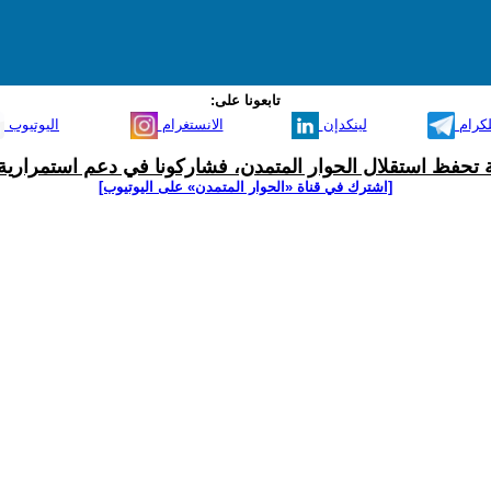
تابعونا على:
لكرام
لينكدإن
الانستغرام
اليوتيوب
ية تحفظ استقلال الحوار المتمدن، فشاركونا في دعم استمرارية 
[اشترك في قناة ‫«الحوار المتمدن» على اليوتيوب]