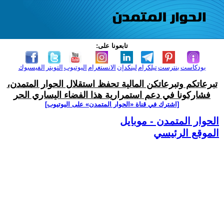
تابعونا على:
بودكاست
بنترست
تيلكرام
لينكدإن
الانستغرام
اليوتيوب
التويتر
الفيسبوك
تبرعاتكم وتبرعاتكن المالية تحفظ استقلال الحوار المتمدن،
فشاركونا في دعم استمرارية هذا الفضاء اليساري الحر
[اشترك في قناة ‫«الحوار المتمدن» على اليوتيوب]
الحوار المتمدن - موبايل
الموقع الرئيسي