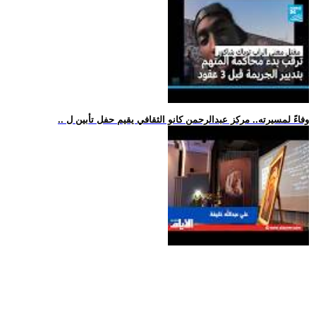
.. وفاءً لمسيرته.. مركز عبدالرحمن كانو الثقافي يقيم حفل تأبين ل