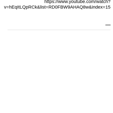
https://www.youtube.com/watch?
v=hEqItLQpRCk&list=RD0FBW9AHAQ8w&index=15
ــــ