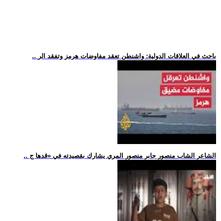
.. باحث في العلاقات الدولية: واشنطن تعقد مفاوضات هرمز وتفقد الر
.. الشاعر الشاب منصور جابر منصور المري يشارك بقصيدته في «قدها ج