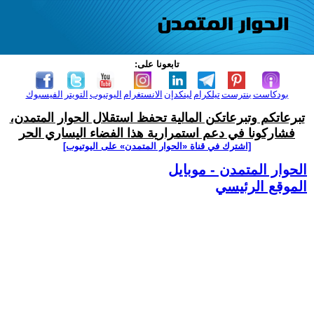
تابعونا على:
بودكاست
بنترست
تيلكرام
لينكدإن
الانستغرام
اليوتيوب
التويتر
الفيسبوك
تبرعاتكم وتبرعاتكن المالية تحفظ استقلال الحوار المتمدن،
فشاركونا في دعم استمرارية هذا الفضاء اليساري الحر
[اشترك في قناة ‫«الحوار المتمدن» على اليوتيوب]
الحوار المتمدن - موبايل
الموقع الرئيسي