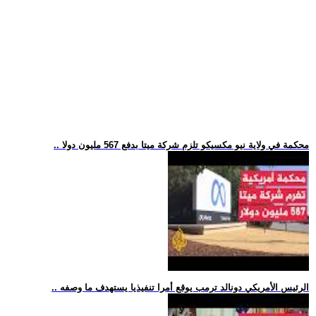
.. محكمة في ولاية نيو مكسيكو تلزم شركة ميتا بدفع 567 مليون دولا
.. الرئيس الأمريكي دونالد ترمب يوقع أمرا تنفيذيا يستهدف ما وصفه