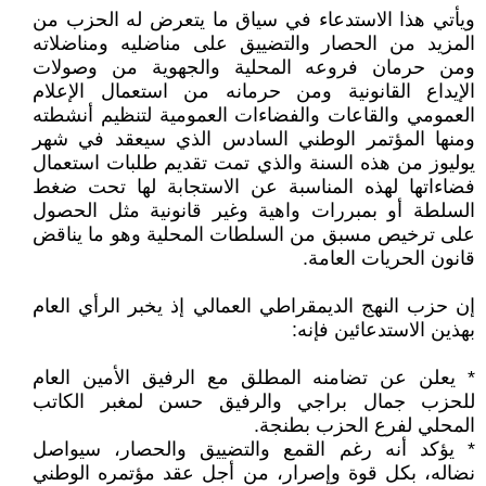
ويأتي هذا الاستدعاء في سياق ما يتعرض له الحزب من
المزيد من الحصار والتضييق على مناضليه ومناضلاته
ومن حرمان فروعه المحلية والجهوية من وصولات
الإيداع القانونية ومن حرمانه من استعمال الإعلام
العمومي والقاعات والفضاءات العمومية لتنظيم أنشطته
ومنها المؤتمر الوطني السادس الذي سيعقد في شهر
يوليوز من هذه السنة والذي تمت تقديم طلبات استعمال
فضاءاتها لهذه المناسبة عن الاستجابة لها تحت ضغط
السلطة أو بمبررات واهية وغير قانونية مثل الحصول
على ترخيص مسبق من السلطات المحلية وهو ما يناقض
قانون الحريات العامة.
إن حزب النهج الديمقراطي العمالي إذ يخبر الرأي العام
بهذين الاستدعائين فإنه:
* يعلن عن تضامنه المطلق مع الرفيق الأمين العام
للحزب جمال براجي والرفيق حسن لمغبر الكاتب
المحلي لفرع الحزب بطنجة.
* يؤكد أنه رغم القمع والتضييق والحصار، سيواصل
نضاله، بكل قوة وإصرار، من أجل عقد مؤتمره الوطني