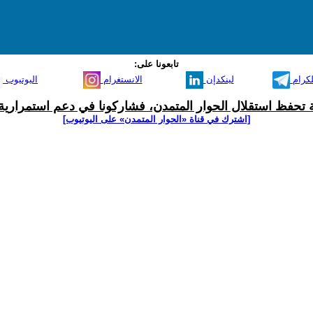
تابعونا على:
لكرام
لينكدإن
الانستغرام
اليوتيوب
ية تحفظ استقلال الحوار المتمدن، فشاركونا في دعم استمرارية 
[اشترك في قناة ‫«الحوار المتمدن» على اليوتيوب]