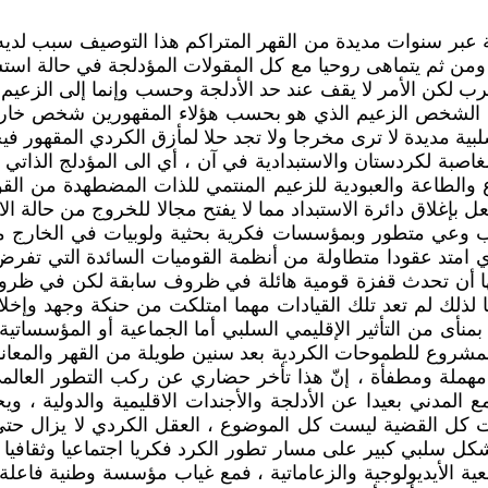
بر سنوات مديدة من القهر المتراكم هذا التوصيف سبب لديه ق
من ثم يتماهى روحيا مع كل المقولات المؤدلجة في حالة استس
رب لكن الأمر لا يقف عند حد الأدلجة وحسب وإنما إلى الزعيم 
 مع الشخص الزعيم الذي هو بحسب هؤلاء المقهورين شخص خا
بية مديدة لا ترى مخرجا ولا تجد حلا لمأزق الكردي المقهور ف
صبة لكردستان والاستبدادية في آن ، أي الى المؤدلج الذاتي
 والطاعة والعبودية للزعيم المنتمي للذات المضطهدة من ال
ل بإغلاق دائرة الاستبداد مما لا يفتح مجالا للخروج من حالة ال
ياب وعي متطور وبمؤسسات فكرية بحثية ولوبيات في الخارج مؤ
امتد عقودا متطاولة من أنظمة القوميات السائدة التي تفرض 
 أن تحدث قفزة قومية هائلة في ظروف سابقة لكن في ظروف ال
عيا لذلك لم تعد تلك القيادات مهما امتلكت من حنكة وجهد وإخ
منأى من التأثير الإقليمي السلبي أما الجماعية أو المؤسساتية 
وع للطموحات الكردية بعد سنين طويلة من القهر والمعاناة تع
ت مهملة ومطفأة ، إنّ هذا تأخر حضاري عن ركب التطور العا
مدني بعيدا عن الأدلجة والأجندات الاقليمية والدولية ، وي
ست كل القضية ليست كل الموضوع ، العقل الكردي لا يزال حتى 
ر بشكل سلبي كبير على مسار تطور الكرد فكريا اجتماعيا وثقافي
تبعية الأيديولوجية والزعاماتية ، فمع غياب مؤسسة وطنية فا