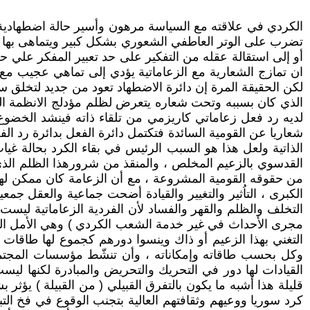
الكردي في علاقته مع السياسة مرهون وأسير حالة اضطهادية ع
تضرب على الوتر العاطفي الشعوري بشكل كبير ويتماهى بها و
أو إلى استقالة عقله من التفكير على حد تعبير المفكر علي ح
ان تمازج الشعارية مع الزعاماتية يؤدي إلى تماهي عجيب
لكن الحقيقة المرة إن دائرة الاضطهاد تعود من جديد لتخلق سل
الذي كان بسببه وتحت شعاره يتعرض لظلم مؤدلج الانظمة الغا
لديه رد فعل زعاماتي كاريزمي من تلقاء ذاته فينشد الخضوع
شعاريا عن القومية السائدة فتكتمل دائرة الفعل بدائرة رد الفع
الذاتية ولعل هذا هو السبب الرئيس في بقاء الكرد بحالة غ
القدسوي بالزعيم المخلص ، والمنقذ من شرورهذا الظلم الذي 
من حقوقه القومية المشروعة ، مع أن الزعامة كان ممكن لها
الكبرى ، التاُثير والتغيير والقيادة أضحت جماعية والعقل جم
التخلف والظلم والقهر والفساد لأن الفردية الزعاماتية ليست ب
مجرى الأحداث في غير خدمة الشعب الكردي ) وهي الأمل المشر
التغني بهذا الزعيم أو ذاك وينسوا دورهم كجموع لها طاقا
وكل بحسب طاقاته وإمكاناته ، وأن تنشّط مؤسسات المجتمع ال
القيادات لها دور في التحريك والتحريض والمبادرة لكنها لي
قليلة هذا أشبه ما يكون بالتفرق القبيلي ( من القبيلة ) يؤث
كرد سوريا ووعيهم وثقافتهم العالية بتجنب الوقوع في فخ ال