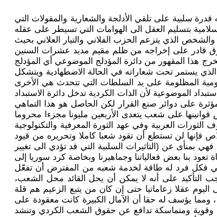
درة سلبية على تلقي الأدلجة والشعارية والمقولات التي
لامية بتسليم العقل الى الهوامات التي تسيطر على عقله
والشخص الذي يتزعم الحزب الفلاني والتيار العلاني بحيث
رق قادر على إخراجه من ظلم مقيم مديد عشرات السنين
يخرج هذا المقهور من دائرة المؤدلج الموضوعي أي المؤدلج
 الذي يستمر تحت شعاراته في الحالة الاضطهادية ويتشكل
قومية المظلومة على يد السلطات التي تتحدث هي الأخرى
استبداد الموضوعية لأن الذات الكردية تدخل دائرة الاستبداد
ثرة على دوائر صنع القرار لكن الحاصل هو هذا التماهي
قوانينها على شعب يتعدى الأربعين مليونا مجزءا محروما
ثورات العربية وفي عهد الثورة المعرفية والتكنولوجية
لاص فإنها لن تستطع أن تقود شعبا كاملا وتحريره من قيود
فهي بمنأى عن (التاثيرات السلبية التي قد تؤدي الى تغيير
ود بنا بعض فعالياتنا وجماهيرنا وبخاصة كرد سوريا إلى
لمي فكل فرد له طاقة لخدمة شعبه من المفترض أن تفعّل
جب التأكيد على أنه لا يمكن أن يحل القائد محل الشعب،
اليوم عقلا زعاماتيا حتى إن كان من يتبع الزعيم هم قلة
ا ، ومما يؤسف له حقا أن الآمال الكبيرة كانت معقودة على
علة وقوية ومتماسكة تدافع عن حقوق الشعب الكردي وتنشد