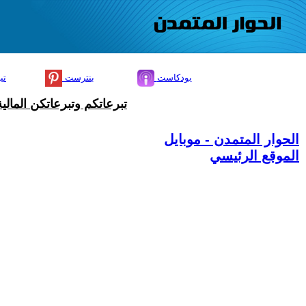
بودكاست
بنترست
تي
تبرعاتكم وتبرعاتكن المال
الحوار المتمدن - موبايل
الموقع الرئيسي