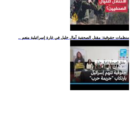
.. منظمات حقوقية: مقتل الصحفية آمال خليل في غارة إسرائيلية متعم