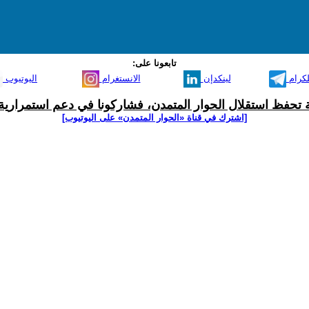
تابعونا على:
لكرام
لينكدإن
الانستغرام
اليوتيوب
ية تحفظ استقلال الحوار المتمدن، فشاركونا في دعم استمرارية 
[اشترك في قناة ‫«الحوار المتمدن» على اليوتيوب]