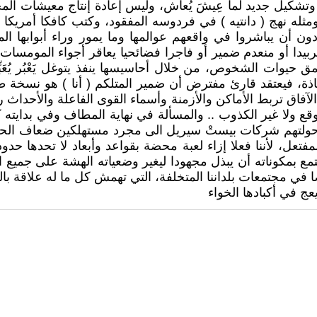
ل وتشكيل جديد لما عِيشَ يُعاش، وليس إعادة إنتاج معيشات 
 ومثله نهج ( دانتيه ) في فردوسه المفقود، وكتب كافكا أمريك
أن يباشروا في واقعهم عوالمها وما يمور وراء أبوابها الموصد
بيدا أو منعدم ضمير أو فاجرا فضائحيا يعاقر أجواء المومسا
يوات الشخوص، من خلال أحاسيسها ينفذ يتوغل يَعْبُر يُعَبِّ
ذة، فيعتقد قارئ مفترض أن ضمير المتلكم ( أنا ) هو نسخة طب
اق تربط الأماكن والأزمنة وأسماء القوى الفاعلة والأحداث رب
قع ولا غير الكذوب .. والمسألة في نهاية المطاف وفي بدايته كله
 حولتهم شركات بيستْ سيريل الى مجرد مستهلكين ضعاف الحلوم
فتعل، لأننا فعلا إزاء لعبة محضة بقواعد وأبعاد لا تحدها حدود،
تمع بمكوناته أن يبذل مجهودا ليغير وضعياته الهشة على جميع ا
 مجتمعات بلداننا المتخلفة، التي تهمش كل ما له علاقة بالقراء
 في أكبادها الخواء