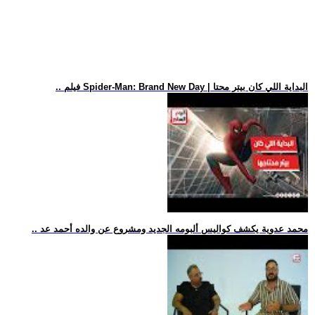
.. فيلم Spider-Man: Brand New Day | البداية اللي كان بيتر محتا
.. محمد عدوية يكشف كواليس ألبومه الجديد ومشروع عن والده أحمد عد