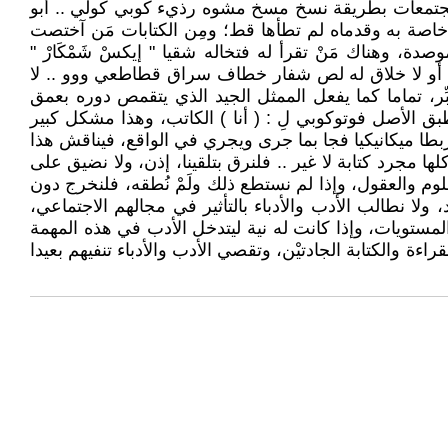
المجتمعات بطريقة نسخ مسخ مشوه رذيء كوبي كولي .. أبو
ا خاصة به وقدماه لم تطأها قط؛ ومِن الكتابات مَن آختصت
ة، وهناك مَنْ تقرأ له فتخاله شقيا " إيكسْ شَمْكَارْ "
ت أو لا خلاق له لص شفار خطاف سراق قطاطعي ووو .. لا
ر، تماما كما يفعل الممثل الجيد الذي يتقمص دوره بعمق
ق الأصل فوتوكوبي لِ : ( أنا ) الكاتب، وهذا مشكل كبير
طا ميكانيكيا فجا بما جرى ويجري في الواقع، فيناقش هذا
ا مجرد كتابة لا غير .. فلنرق بتلقينا، إذن، ولا نضيق على
 والعقول، وإذا لم نستطع ذلك ولَمْ نُطقه، فلنخرج دون
 ولا نطالب الأدب والأدباء بالتأثير في مجالهم الاجتماعي،
لمستويات، وإذا كانت له نية ليتدخل الأدب في هذه المهمة
ة والكتابة الجادتيْن، وتقصي الأدب والأدباء تنفيهم بعيدا