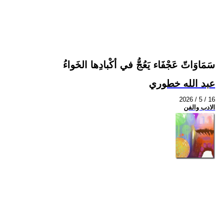
سَمَاوَاتّ عَجْفَاء يَعُجُّ في أكْبادِها الخَواءُ
عبد الله خطوري
2026 / 5 / 16
الادب والفن