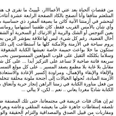
من فقصات آلحياة بعد عتي الأعماااار، عْيييتْ ما نقرى ف هن
المتلعثم متأففا وأنا أتصفح بالكاد الصفحة الرابعة عشرة أتثاءبُ
لينحشر في أزمنتنا الآنية كائن ما بصيغة آلمفرد ذي حساسية
وأي شأن بالأمس القريب فقط، كان طقسا آستيهاميا رومانسيا عج
بعين آلتوجس أو الشك والريبة أو الارتباك أو السخرية أو الش
أخال القضية، رغم كل شيء، ليس لهاعلاقة بمؤشر الزمن بصيغته
يروم سباحة في الأزمنة والأمكنة كلها ما آستطاعت إلى ذلك 
ستكون ما خلا بواعث حميمة خاصة تعيشها الكتابة الشغوفة 
وسلاما بكلكله الثقيل على قلوب المولعين الممسوسين بحب نير
سريعة فاتنة صاخبة لا تساعد على التركيز أبدا ... على كل 
مقابل بلا غاية بلا مطمع يصفد المسير .. على كل مولع التمسك
والإلغاء والإبقاء والإهمال، ومراودة إكسير الإعادة والاستعاد
الأزمنة المبادة، تُحولها الخيالات إلى أجنحة ملونة محلقة تت
من فعل مناورة الكتابة في زمننا الراهن إنجاز حرية وآنعتاق
الكتابة شاديًا مغردا يعاني .. نعم .. لكن، لا يبالي ...
ثم إن هناك فئات عريضة في مجتمعاتنا، حتى تلك المصنفة ضمن شر
تلصقه إسقاطات جاهزة على ما يعيشه المتلقي وعاشه ويعرفه عن 
ومقاربات من قبيل الصدق والمصداقية والتزام الحقيقة والو