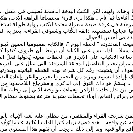
ا وهناك ولهيه، لكن الكتبُ البذخة الدسمة تُصيبني في مقتل، 
 أثناءها ثم أنام .. هكذا يرى قارئ مجتمعاتنا الراهنة الأدب، هكذ
 مرهفة في غرفة ضيقة منعزلة معتمة ليكتب رواية طويلة تستغر
ائبيا تستسيغه ذائقة الكُتاب وشغوفي القراءة، يعتز به آلمتوغ
فقة في أحسن الأحوال ...
 المحدودة " لحظة اليوم "، فالكتابة بمفهومها العميق كينونة
سبيلا .. لذا، ليس على الكتابة أن ترتبط بأي ظروف كيفما كا
ساعة الانكباب على الإنجاز في لحظات معينة يُحولها فعلُ 
ان تحبير التفاصيل الدقيقة المتدفقة التي تنثال على القريحة
شغوف أن يتشبت، رغم كل شيء، بهذه الشعلة الهائجة وبقدرتها
 بإرادة التسويد ومزيد من التحبير والتحرير والنقر وإعادة ال
ة .. بَلْسَمٌ هو ذاك التوق إلى الذكرى وآسترجاع اللامحدود من 
خلص من ثقل جاذبية الراهن وقماءة بيولوجية الآني إلى رحابة آ
 من براثن أقفاص أوباء تجمعات بشرية مترعة بضغوط سخام الإس
يحة القراء والمثقفين، مَن تنطلي عليه لعبة الإيهام بالواقع،
واقعه .. هذه قضية تربك كثيرا الذات الكاتبة عندما تُوَجَّه
اقع والواقعية وما إلى ذلك .. يجب أن يَفهم هذا المستوى م