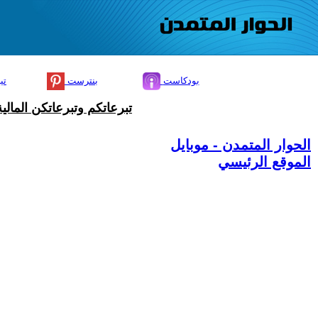
بودكاست
بنترست
تي
تبرعاتكم وتبرعاتكن المال
الحوار المتمدن - موبايل
الموقع الرئيسي