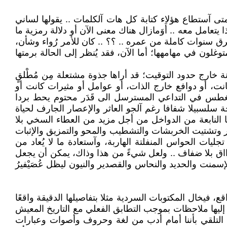
متى آستطاع هؤلاء كتابة كل هات آلكلمات .. يقولها لساني
ا يتعامل معه .. أَوَمازال هناك معنى الآن أو دلالة رمزية ما
ق سنوات كاملة من عمره .. ؟؟ .. كان للأمر رُواء وشأن،
لون في مهامهها؛ أما الآن، فقد يُنظر إلى الحالة برمتها
 خارج حدود التوقيت؛ قد أراها جذوة مشتعلة مِن مُطْلقٍ
نت، أو دوافع خارج الذات، أو عوامل أو مثيرات كانت أو
الغطس في التداعي المسترسل الى قَدَر محتوم يحط بردا
 سلسبيلا شفافا رغم آلجو العاثر والإعصار الجارف لحياة
 النابعة من الدواخل من أجل مزيد من العطاء السخي بلا
نقر وتشتيت الخربشات والتشطيب والمحو والتمزيق والإثبات
تجليات الحواس المنفلتة الهاربة، وآستعادة ما لا يُعاد من
فااااق بلا ضفاف .. ولعل شيءً من هذا وذاك، يمكن أن يجعل
منت والحديد والنحاس والقصدير والنيون ليظل عُصَيْفيرُ
 فيخال المكتوبات السردية مثلا بتفاصيلها الدقيقة واقعًا
 إليها ملاحظات بموجب التطابق الفعلي مع التاريخ المعيش
ن التلقي بأننا أمام أدب من لغة وحروف وأصوات وعبارات