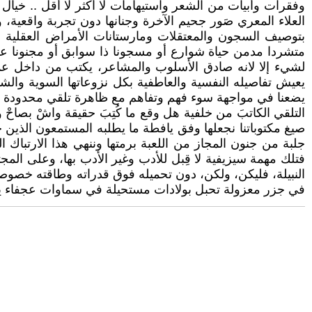
وفقرات وأبيات من الشعر واستيهامات لا أكثر لا أقل .. خيا
العلاء المعري صَور جحيم الآخرة وجنانها دون تجربة واقعية،
بتوصيف السجون والمعتقلات ومارستانات الأمراض العقلية دون 
متشردا مدمن حياة شوارع أو مسجونا ذا سوابق أو مجنونا عر
لشيء إلا لانه صادق الأسلوب والمشاعر، يكتب من داخل عمق ح
يعيش تفاصيله النفسية والعاطفية بكل نزوعاتها السوية والشا
يضعنا في مواجهة سوء فهم وتفاهم مع ظاهرة تلقي محدودة الآف
التلقي الكاتبَ من خلفية هل وقع ما كُتِبَ حقيقة واشْ بصاحْ و
صيغ مكتوباتنا نجعلها وفق يافطة ما يطلبه المستمعون الذين
جلبة من جنون المجاز من اللعبة برمتها وننهي هذا الارتباك الم
فتلك مهمة سيزيفية لا قِبل للأدب وغير الأدب بها، وعلى المج
النبيلة، فليكن، ولكن، دون تحميله فوق قدراته وطاقته خصوصا في
في جزر معزولة تحبل بولادات مستحيلة في سماوات عجفاء يعج