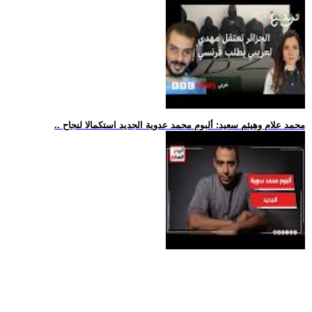
.. محمد علام وهيثم سعيد: ألبوم محمد عدوية الجديد استكمالا لنجاح