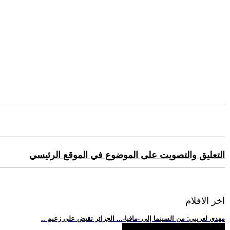
التعليق والتصويت على الموضوع في الموقع الرئيسي
اخر الافلام
.. مهدي لعريبي: من السينما إلى -مافيا-... الجزائر تقبض على زعيم