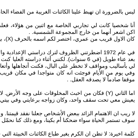
ليس بالضرورة ان تهبط علينا الكائنات الغريبة من الفضاء الخ
أنا شخصيا كانت لي تجاربي الخاصة مع اثنين من هؤلاء، فعل
اكن اشعر أنهما من خارج المجموعة الشمسية. .
كان الاول قريب من عمري، اختصر لكم اسمه بالحرف (X)، بينما يصغرني الثاني بثلاثة أعوام، واختصر اسمه بالحرف (Y). .
بعد عناء طويل (في 6 سنوات). لكنني أثناء در
لي بأساليب ومواقف لا تخطر على البال، فكنت أتجاهلها وأتع
وفي يوم من الأيام فوجئت انه كان متواجدا في مكان قريب، ث
موقفا صادماً لا يصدقه العقل. .
اما الثاني (Y) فكان من اخبث المخلوقات على وجه الأ
يعيش معي تحت سقف واحد، وكان زواجه برعايتي وفي بيتي، ل
لا ريب ان الاهتمام الزائد ببعض الأشخاص جعلنا نفقد قيمتنا. و
سوف تستمر الحياة سواء ضحكنا أم بكينا، ومع ذلك كنا نحمّل انف
كلمة اخيرة: لا تظن ان الكرم يغير طباع الكائنات الخبيثة الت