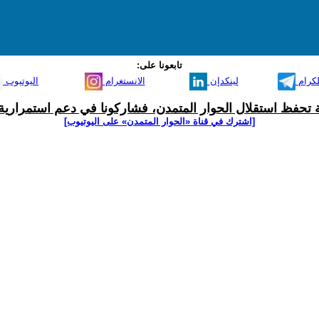
تابعونا على:
لكرام
لينكدإن
الانستغرام
اليوتيوب
ية تحفظ استقلال الحوار المتمدن، فشاركونا في دعم استمرارية 
[اشترك في قناة ‫«الحوار المتمدن» على اليوتيوب]