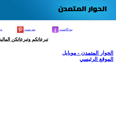
بودكاست
بنترست
تي
تبرعاتكم وتبرعاتكن المال
الحوار المتمدن - موبايل
الموقع الرئيسي