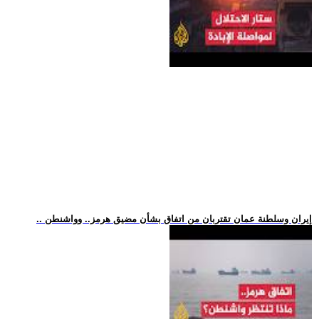
.. إيران وسلطنة عمان تقتربان من اتفاق بشأن مضيق هرمز.. وواشنطن