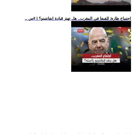
.. اجتماع طارئ للفيفا في المغرب.. هل تهتز قيادة إنفانتينو؟ | #س