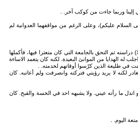
 إلينا وربما جاءت من كوكب آخر. .
السلام عليكم)، وعلى الرغم من مواقفهما العدوانية لم
في عام 1972 اضطرتني الظروف لترك دراستي الإعدادية والالتحاق للعمل على متن سفينة في عرض البحر، بينما واصل (X) دراسته ثم التحق بالجامعة التي كان متعثرا فيها، فأكملها
نت اجلب له الهدايا من الموانئ البعيدة. لكنه كان يتعمد الاساءة
 في طليعة الذين كرّسوا أوقاتهم لخدمته. .
در لكنه لا يريد رؤيتي فتركته وانصرفت ولم أعاتبه. كان
فهو انذل ما رأته عيني. ولا يشبهه احد في الخسة والقبح. كان
عة اليوم. .