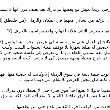
ارجي، ربما نعيش مع بعضها ثم ندرك بعد نصف قرن انها لا تنتمي
ى الرغم من نشأتي معهما في المكان والزمان (من طقطق إلى 
استه العليا كنت اخصص له مبلغا شهريا بلا توقف طيلة السنوات الست. وك
امل معه بمنتهى اللطف. وما ان تعرض إلى نكسة صحية حتى كنت
م خرج مغطياً وجهه بمنديل كي لا يراني. كنت أتابعه وهو يغا
رض. لا توجد صفة دنيئة في سوق الرذيلة إلا وكانت له خصلة منها. 
كنه ظل يتحين الفرص للانتقام مني دونما سبب. .
قديما قالوا: لا تضع احداً فوق قدره حتى لا يضعك دون قدرك. .
سنا هموما فوق طاقتنا. فالقلق لا يمنع آلام الغد، لكنه يسرق مت
ي جاءت من كوكب آخر، فالثعابين تلدغ حتى من يطعمها. .