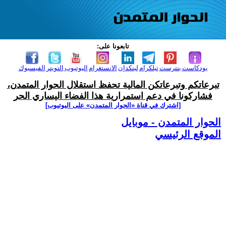
تابعونا على:
بودكاست
بنترست
تيلكرام
لينكدإن
الانستغرام
اليوتيوب
التويتر
الفيسبوك
تبرعاتكم وتبرعاتكن المالية تحفظ استقلال الحوار المتمدن،
فشاركونا في دعم استمرارية هذا الفضاء اليساري الحر
[اشترك في قناة ‫«الحوار المتمدن» على اليوتيوب]
الحوار المتمدن - موبايل
الموقع الرئيسي