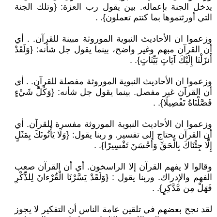
يدخل الجنة بإعماله. بين يقول رب العزة: {وتلك الجنة
التي أورثتموها بما كنتم تعملون}. .
وزعموا ان الأحاديث النبوية الموروثة مبينة للقرآن. . أي
أن القرآن مبهم وغير واضح، بينما يقول جل شأنه: {وَلَقَدْ
أَنزَلْنَا إِلَيْكَ آيَاتٍ بَيِّنَاتٍ}. .
وزعموا ان الأحاديث النبوية الموروثة مفصلة للقرآن. . أي
أن القرآن غير مفصل. بينما يقول جل شأنه: {وَكُلَّ شَيْءٍ
فَصَّلْنَاهُ تَفْصِيلًا}. .
وزعموا ان الأحاديث النبوية الموروثة مفسرة للقرآن. أي
أن القرآن يحتاج إلى تفسير. و ربنا يقول: {وَلَا يَأْتُونَكَ بِمَثَلٍ
إِلَّا جِئْنَاكَ بِالْحَقِّ وَأَحْسَنَ تَفْسِيرًا}. .
وقالوا لا يفهم القرآن إلا الراسخون. أي أن القرآن صعب
الفهم والإدراك. وربنا يقول : {وَلَقَدْ يَسَّرْنَا الْقُرْءانَ لِلذِّكْرِ
فَهَلْ مِن مَّدَّكِرٍ}. .
لقد نجح بعضهم في تلقين عامة الناس أن التفكير لا يجوز