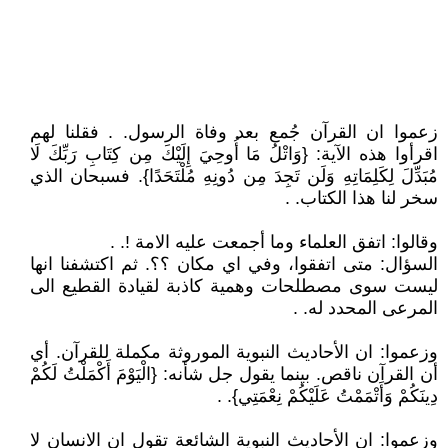
زعموا ان القرآن جُمع بعد وفاة الرسول. . فقلنا لهم
اقرأوا هذه الآية: {وَاتْلُ مَا أُوحِيَ إِلَيْكَ مِن كِتَابِ رَبِّكَ لَا
مُبَدِّلَ لِكَلِمَاتِهِ وَلَن تَجِدَ مِن دُونِهِ مُلْتَحَدًا}. فسبحان الذي
سخر لنا هذا الكتاب. .
وقالوا: اتفق العلماء وما أجمعت عليه الامة !. .
السؤال: متى اتفقوا، وفي اي مكان ؟؟. ثم اكتشفنا انها
ليست سوى مصطلحات وهمية كاذبة لقيادة القطيع الى
المرعى المحدد له. .
وزعموا: ان الأحاديث النبوية الموروثة مكملة للقرآن. أي
أن القرآن ناقص. بينما يقول جل شأنه: {الْيَوْمَ أَكْمَلْتُ لَكُمْ
دِينَكُمْ وَأَتْمَمْتُ عَلَيْكُمْ نِعْمَتِي}. .
وزعموا: ان الأحاديث النبوية الشائعة تقول ان الانسان لا