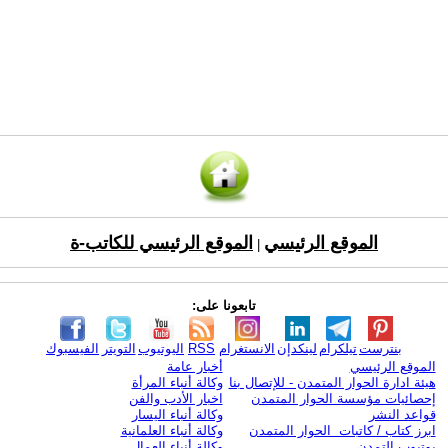
الموقع الرئيسي
الموقع الرئيسي للكاتب-ة
|
تابعونا على:
بنترست
تيلكرام
لينكدإن
الانستغرام
RSS
اليوتيوب
التويتر
الفيسبوك
الموقع الرئيسي
أخبار عامة
هيئة ادارة الحوار المتمدن - للإتصال بنا
وكالة أنباء المرأة
إحصائيات مؤسسة الحوار المتمدن
اخبار الأدب والفن
قواعد النشر
وكالة أنباء اليسار
ابرز كتاب / كاتبات الحوار المتمدن
وكالة أنباء العلمانية
يوتيوب التمدن
وكالة أنباء العمال