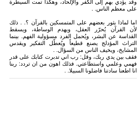
وقد يؤدي بهم إلى الكفر والإلحاد، وهكذا تمت السيطرة
على معظم الناس. .
اما لماذا يثور بعضهم على المتمسكين بالقرآن ؟. . ذلك
لأن القرآن يُحرّر العقل، ويهدم الوساطة، ويسقط
القداسة عن البشر، ويُحمل الفرد مسؤولية الفهم. بينما
التراث المؤدلج يصنع قطيعاً ويُعطّل التفكير ويقدس
المشايخ، ويخيف الناس من السؤال. .
فقف بين يدي ربك، وقل: رب اني تدبرت كتابك على قدر
فهمي وعلمي واستطاعتي. فذلك اهون من ان تردد: ربنا
انا اطعنا سادتنا فاضلونا السبيلا. .