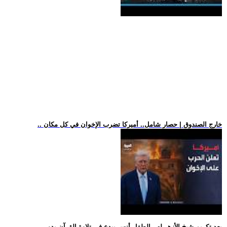
.. خارج الصندوق | حصار شامل.. أميركا تضرب الإخوان في كل مكان
.. بعد تكريم شيخ الأزهر له.. الطفل أنس يبدع في تلاوة القرآن بدو