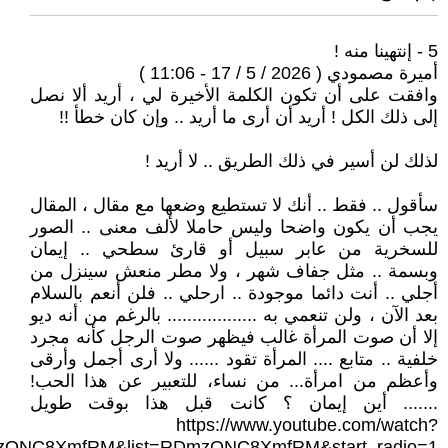
5 - إنتهينا منه !
أميرة مصمودي ( 2026 / 5 / 17 - 11:06 )
وافقت على أن تكون الكلمة الأخيرة لي ، أريد ألا نصل
إلى ذلك الكل ! أريد أن أرى ما أريد .. وإن كان خطأ !!
لذلك لن أسير في ذلك الطريق .. لا أريد !
سأقول .. فقط .. أنك لا تستطيع وضعها مع مقال ، المقال
يجب أن يكون واضحا وليس حاملا لألف معنى .. الصور
للسخرية من عابر سبيل أو قارئ سطحي .. إيمان
وبسمة .. مثل جفاف شهر ، ولا مطر منعش سينزل من
أجلي .. أنت دائما موجودة .. ارحلي .. فلن أنعم بالسلام
بعد الآن ، ولن تنعمي به .................. بالرغم من أنه ديو
إلا أن صوت المرأة غالب فيظهر صوت الرجل كأنه مجرد
خلفية .. متابع .... المرأة تقود ...... ولا أرى أجمل وأرقى
وأعظم من امرأة... من نساء، للتعبير عن هذا الحب!
....... أين إيمان ؟ كانت قبل هذا بوقت طويل
https://www.youtube.com/watch?
zQNC8XmfRM&list=RDmzQNC8XmfRM&start_radio=1