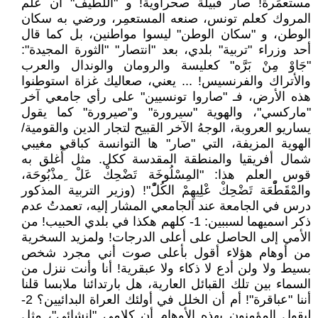
مستعمَرة! صار قبيلة صحراوية! و "اللطيف" أن علم
المروك كعلم تونس، صنعه المستعمِر، ورضي به سكان
الوطن، و "سكان الوطن" ليسوا مواطنين، بل كما قال
أحد وزراء "تربية" بلدي، بعد "انتصار" "الثورة المجيدة":
"جَاوْ مِنْ بَرَّه" كعليسة والرومان والوندال والعرب
والأتراك والفرنسيس! ... يعني، صعاليك غزاة استوطنوا
هذه الأرض، فـ "صاروا تونسيين" على رأي جامعي آخر
"ماركسي"، والهوية "سيرورة" و"صيرورة" كما يقول
يساريو العروبة، الوجهُ الآخر القبيح لتجار الدين والقومية/
الهوية المزيفة، التي "صار" ها التوانسة كباقي مغيبي
شمال أفريقيا والمنطقة المقدسة ككل. مثل أُغلق به
قوس العلم هذا: "المِسْلُوخَة تَضْحِكْ عَلْ ِمذْبُوحَة،
والمْقَطّْعَة تَضْحِكْ عْلِيهِمْ الكُلّْ"! (وزير التربية المذكور
درس في الجامعة عند الجامعي المشار إليه، تعمدتُ عدم
ذكر اسميهما لسببين: 1- كلهم هكذا في بلدي الحبيب! من
الأمي إلى الحاصل على أعلى الدرجات! ولمزيد السخرية
من أوهام هؤلاء أقول بأعلى صوت أني مجرد شخص
بسيط ولا ولن أدع لا ذكاء ولا عبقرية! أنا وأنت ننزل من
السماء بين تلك القبائل العارية، هل بارتدائنا ملابسا قلنا
أننا "عباقرة"! أم أن الخلل في أولئك العراة البدائيين؟ 2-
ليقول المؤمنون بهذه الأوهام أن كلامي "إنشائي"، مثل