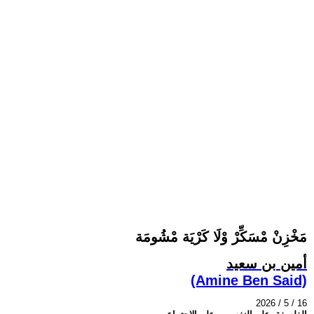
مَخْزِنْ مْسَكِّرْ وْلَا كَرْيَة مْشُومَة
أمين بن سعيد
(Amine Ben Said)
2026 / 5 / 16