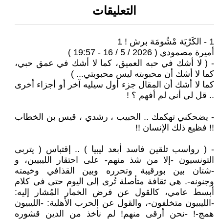
التعليقات
1 - الكَرْيَة مْشُومَة برش ! 1
أميرة مصمودي ( 2026 / 5 / 16 - 19:57 )
- ( لا أشك في حبه العميق، كما لا أشك في عمق حبي،
كما لا أشك أن محبوبته ليس محبوبتي... )
كما لا أشك أن المقال جزء أول سيليه آخر أو أجزاء أخرى
.. قل لي أني لم أفهم ؟ !
- يضحكني تهكمك .. الحبيب ، رشدي ، قيس بن الخطاب
!! فظيع ذلك الإنسان !!
- ( رواسب تلقين فاسد أبعد ليبيا ) .. إقتباس ( يتربى
التونسيون -إلا من شذ منهم- على احتقار الليبيين، و
-شتان بين بورقيبة وتحرره وبين القذافي وخيمته
وجنونه-. هي ثقافة متأصلة تُرى إلى اليوم حتى في كلام
أبسط عامي، كالقول عن فرض الخمار المُشار إليه:
-الليبيون متخلفون-، والقول عن الحرب الأهلية: -الليبيون
همج-! -نحن أرقى منهم! لم نأخذ من الدين قشوره