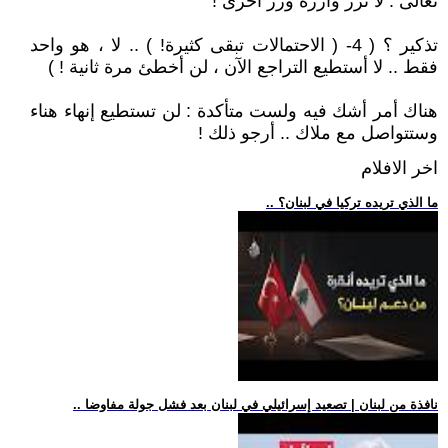
تعالى : لا تزر وازرة وزر أخرى !
تذكير ؟ ( 4- ( الاحتمالات تبقى كثيرة! ) .. لا ، هو واحد
فقط .. لا أستطيع التراجع الآن ، لن أخطئ مرة ثانية ! )
هناك أمر أشك فيه ولست متأكدة : لن تستطيع إنهاء هناء
وستتواصل مع ملاك .. أرجو ذلك !
اخر الافلام
.. ما الذي تريده تركيا في لبنان؟
.. نافذة من لبنان | تصعيد إسرائيلي في لبنان بعد فشل جولة مفاوضا