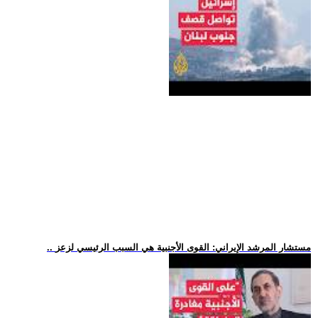
.. مستشار المرشد الإيراني: القوى الأجنبية هي السبب الرئيسي لزعز