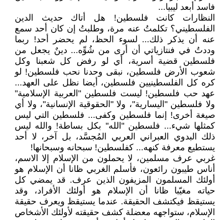
فاسد أبعد ليبيا...
النظارات كانت فلسطين! هل أتاك حديث الدين
الفلسطيني؟ تكلمتُ عنه مرة، وطلبتُ إن كان أحد سمع
عنه أن يذكر ذلك... لسوء الحظ، لم يحضر أحد! ربما
وددتُ في فنتازياتي أن أرى من شُوِّه... دينٌ يجعل من
فلسطين قضية أسرية، أي لو رفض كل شعبنا وكل
شعوب الأرض فلسطين، نبقى وحدنا نحب فلسطين! لو
كره كل الفلسطينيين فلسطين، أيضا نظل على العهد...
عهد حب فلسطين! ليست فلسطين "العربية الإسلامية"
ولا فلسطين "اليسارية"، ولا "الحقوقية الإنسانية"، ولا أي
صيغة أخرى! إنما فلسطين وكفى... فلسطين التي ليس
كمثلها شيء... فلسطين "الله" بكل بساطة! والله ليس
ذلك البدوي العبراني العربي المُجسَّد، بل آخر، لا أحد
يستطيع معرفة كنهه... كفلسطين! سبحانه وسبحانها!
غربي عرف مسلمين، لا يحملون من الإسلام إلا الاسم،
أناس طيبون رائعون، فأسلم الغربي ظانا أن الإسلام هو
أولئك المسلمون المزيفون الذين عرف. قد يمضي كل
حياته مغيّبا ظانا أن الإسلام هو أولئك الأفراد، وقد
يستيقظ فيكتشف الحقيقة. عندما يستيقظ ويعرف حقيقة
الإسلام، ستواجهه معضلة كشف حقيقته لأولئك الأشخاص