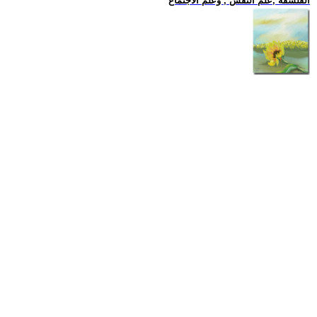
الفلسفة ,علم النفس , وعلم الاجتماع