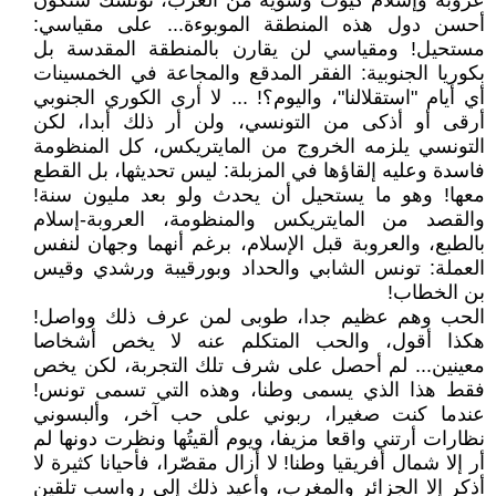
عروبة وإسلام كيوت وشوية من الغرب، تونسك ستكون
أحسن دول هذه المنطقة الموبوءة... على مقياسي:
مستحيل! ومقياسي لن يقارن بالمنطقة المقدسة بل
بكوريا الجنوبية: الفقر المدقع والمجاعة في الخمسينات
أي أيام "استقلالنا"، واليوم؟! ... لا أرى الكوري الجنوبي
أرقى أو أذكى من التونسي، ولن أر ذلك أبدا، لكن
التونسي يلزمه الخروج من المايتريكس، كل المنظومة
فاسدة وعليه إلقاؤها في المزبلة: ليس تحديثها، بل القطع
معها! وهو ما يستحيل أن يحدث ولو بعد مليون سنة!
والقصد من المايتريكس والمنظومة، العروبة-إسلام
بالطبع، والعروبة قبل الإسلام، برغم أنهما وجهان لنفس
العملة: تونس الشابي والحداد وبورقيبة ورشدي وقيس
بن الخطاب!
الحب وهم عظيم جدا، طوبى لمن عرف ذلك وواصل!
هكذا أقول، والحب المتكلم عنه لا يخص أشخاصا
معينين... لم أحصل على شرف تلك التجربة، لكن يخص
فقط هذا الذي يسمى وطنا، وهذه التي تسمى تونس!
عندما كنت صغيرا، ربوني على حب آخر، وألبسوني
نظارات أرتني واقعا مزيفا، ويوم ألقيتُها ونظرت دونها لم
أر إلا شمال أفريقيا وطنا! لا أزال مقصّرا، فأحيانا كثيرة لا
أذكر إلا الجزائر والمغرب، وأعيد ذلك إلى رواسب تلقين