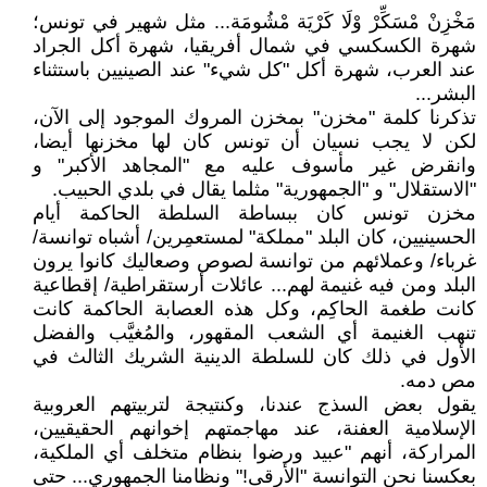
مَخْزِنْ مْسَكِّرْ وْلَا كَرْيَة مْشُومَة... مثل شهير في تونس؛
شهرة الكسكسي في شمال أفريقيا، شهرة أكل الجراد
عند العرب، شهرة أكل "كل شيء" عند الصينيين باستثناء
البشر...
تذكرنا كلمة "مخزن" بمخزن المروك الموجود إلى الآن،
لكن لا يجب نسيان أن تونس كان لها مخزنها أيضا،
وانقرض غير مأسوف عليه مع "المجاهد الأكبر" و
"الاستقلال" و "الجمهورية" مثلما يقال في بلدي الحبيب.
مخزن تونس كان ببساطة السلطة الحاكمة أيام
الحسينيين، كان البلد "مملكة" لمستعمِرين/ أشباه توانسة/
غرباء/ وعملائهم من توانسة لصوص وصعاليك كانوا يرون
البلد ومن فيه غنيمة لهم... عائلات أرستقراطية/ إقطاعية
كانت طغمة الحاكِم، وكل هذه العصابة الحاكمة كانت
تنهب الغنيمة أي الشعب المقهور، والمُغيَّب والفضل
الأول في ذلك كان للسلطة الدينية الشريك الثالث في
مص دمه.
يقول بعض السذج عندنا، وكنتيجة لتربيتهم العروبية
الإسلامية العفنة، عند مهاجمتهم إخوانهم الحقيقيين،
المراركة، أنهم "عبيد ورضوا بنظام متخلف أي الملكية،
بعكسنا نحن التوانسة "الأرقى!" ونظامنا الجمهوري... حتى