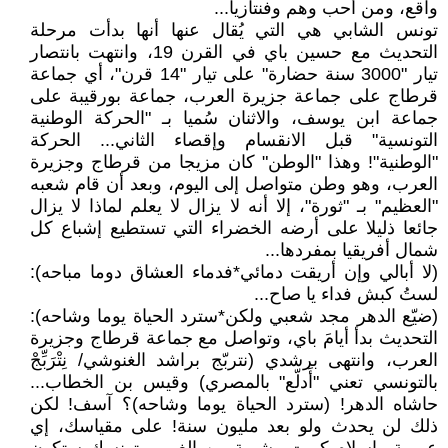
واقع، ومن أحب وهم وفنتازيا...
تونس الشابي هي التي يُقال عنها أنها بدأت مرحلة
التحديث مع حسين باي في القرن 19، وانتهت بانتصار
تيار "3000 سنة حضارة" على تيار "14 قرن"، أي جماعة
قرطاج على جماعة جزيرة العرب، جماعة بورقيبة على
جماعة ابن يوسف، والاثنان سُميا بـ "الحركة الوطنية
التونسية" قبل الانقسام وإقصاء الثاني... الحركة
"الوطنية"! وهذا "الوطن" كان مزيجا من قرطاج وجزيرة
العرب، وهو وطن متواصل إلى اليوم، وبعد أن قام شعبه
"العظيم" بـ "ثورة"، إلا أنه لا يزال لا يعلم لماذا لا يزال
جائعا ذليلا على أرضه الخضراء التي تستطيع إشباع كل
شمال أفريقيا بمفردها...
(لا أبالي وإن أريقت دمائي*فدماء العشاق دوما مباحه):
لستُ كبش فداء يا صاح...
(ضيّع الدهر مجد شعبي ولكن*سترد الحياة يوما وشاحه):
التحديث بدأ أيامَ باي، وتواصل مع جماعة قرطاج وجزيرة
العرب، وانتهى برشدي (نتربّج براشد الغنوشي/ نِتْرَبِّجْ
بالتونسي تعني "أَدلّع" بالمصري) وقيس بن الخطاب...
حاشاه الدهر! (سترد الحياة يوما وشاحه)؟ آسف! لكن
ذلك لن يحدث ولو بعد مليون سنة! على مقياسك، إي