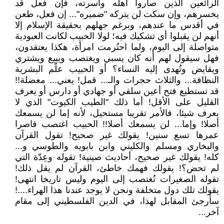
الرائعين الذين صاروا أهله وأسرته، فإن فعل قد
يخسرهم، وإن سكت لن يتركه "ضميره"... إن فعل، طعن
في أقدس ما عندهم، وبرغم جهلهم بحقيقة الإسلام إلا
أنهم لن يقبلوا أي تشكيك فيه؛ لولا الحبيب لكانت العبودية
متواصلة إلى اليوم، ولما احتُرمت امرأة، هكذا يعتقدون،
فهل سيقول لهم أنه كان يسبي ويغتصب ويبيع ويشتري
ويقايض وتُهدى إليه النساء؟ أو الحبيب علّم البشرية
النظافة... والثلاث حجرات والـ... قمل! يعني... معضلة!!
قد تستطيع فتح أعين سلفي أو جهادي أو دارس أو يعرف
القليل على الأقل! أما ذلك "الطيب الكيوت" الذي لا
يعرف شيئا، فالأمر تقريبا مستحيل، لأنه إما لن يسمعك
أصلا! وإما... لن يسمعك أصلا!! الحبيب اغتصب قاصرا
عمرها تسع سنين! يقولك غير صحيح! تقول القرآن
والبخاري ومسلم والكليني وابن بابويه والطوسي و...
كله! يقولك غير صحيح، أحاديث صينية! تقوله وعِدّة التي
لم تحض؟! يقولك فهمك خاطئ، القرآن لم يقل ذلك!
تقوله الصغيرات تُغتصب إلى اليوم وليس تاريخا انتهى!
يقولك تلك دول متخلفة ونحن لا يوجد عندنا هذا الهراء....!
سأرجئ المقابل لهذا، في الدين الفلسطيني إلى مقام
آخر...