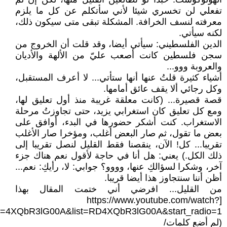
تفعلي لن تخسري شيئا لأني سأتكلم عن كل ما يلزم
معرفته لنسف الخرافة. المشكلة تبقى متى سيكون ذلك،
لكنه سيأتي.
الدين الفلسطيني: سيأتي أيضا، وقد قلت أن الخروج من
سجن فلسطين كانت أصعب عليّ من الألهة والأديان
والعروبة ووو...
أشياء كثيرة قلتُ عنها أنها ستأتي... لا أعرف المستقبل،
وكل رجائي ألا يقف عائق أمامها.
قصة قصيرة... (كانت معلقة غريبة منذ أول تعليق لها،
ومع كل تعليق كان استغرابي يزيد، حتى تجاوزتُ مرحلة
الاستغراب. كنت أشكر حضورها في البدء، أوافق على
بعض ما تقول، ثم صار البعض أغلب، ومؤخرا صار الأغلب
تقريبا... كل! الآن، ينقصنا فقط القليل لنصل تقريبا إلى
ذلك الكل.) يعني: هل أنا في حاجة لأقول نعم هناك جزء
آخر، وشكرا لسؤالكِ عنها، وووو؟ جوابي: لا، رأيكِ: نعم...
أظن أننا سنتجاوز هذا أيضا قريبا.
من القليل... افرضي أني ختمت المقال بهذا
[https://www.youtube.com/watch?
v=4XQbR3lG00A&list=RD4XQbR3lG00A&start_radio=1]؟
(لم أضع كلمات/