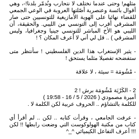
مثلهم! وحتى عندما نختلف لا نتحارب ونُدمّر بلدنا!-، وهي
أقوال بائسة وعنصرية أصّلتها العروبة في الوعي الجمعي
للقضاء نهائيا على الهوية الأمازيغية للتونسيين حتى صار
المشرقي أقرب إلى التونسي من الليبي. والحقيقة، أن
الليبي هو الأخ المباشر للتونسي جينيا وجغرافيا، وليس
المشرقي ) .. قل لي أني لا أعرف المكان ؟ !
- يثير الإستغراب هذا الدين الفلسطيني ! سأنتظر متى
ستفضحه تفصيلا مثلما يستحق !
- مْشُومَة = سيئة ، لا علاقة
2 - الكَرْيَة مْشُومَة برش ! 2
أميرة مصمودي ( 2026 / 5 / 16 - 19:58 )
للكلمة بالتشاؤم .. الحروف عربية لكن الكلمة لا .
- عرفت الجامعي ، وقرأت كتابه .. لكن .. لم أقرأ أي
كتاب من مكتبة الهولوكوست التي وضعت رابطها !! لكن
!!! أعرف التفاعل الكيميائي ^_^