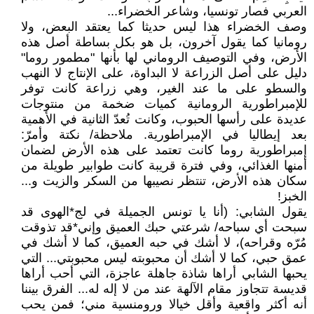
العربي فصار تونسيا، وشاعر الخضراء...
وصف الخضراء هذا ليس حديثا كما يعتقد البعض، ولا
رومانيا كما يقول آخرون، بل هو بكل بساطة أصل هذه
الأرض، وفي التوصيف الروماني لها بأنها "مطمور روما"
دليل على أصل الزراعة لا البداوة، على الإنتاج لا النهب
والسطو على ما عند الغير، وهي زراعة كانت توفر
للإمبراطورية الرومانية كميات ضخمة من منتوجات
عديدة على رأسها الحبوب، وكانت تُعدّ الثانية في الأهمية
بعد إيطاليا في الإمبراطورية. ملاحظة/ نكتة وأمرّ:
إمبراطورية روما كانت تعتمد على هذه الأرض لضمان
أمنها الغذائي، وفي فترة قريبة كانت طوابير طويلة من
سكان هذه الأرض، تنتظر نصيبها من السكر والزيت و...
الخبز!
يقول الشابي: (أنا يا تونس الجميلة في لج*الهوى قد
سبحت أي سباحه/ شرعتي حبك العميق وإني*قد تذوقت
مُرّه وقراحه)، لا أشك في حبه العميق، كما لا أشك في
عمق حبي، كما لا أشك أن محبوبته ليس محبوبتي... التي
يحبها الشابي أراها شاذة جاهلة عاجزة، التي أحب أراها
قديسة تتجاوز مقام الآلهة عند من لا إله له... الفرق بيننا
أنه أكثر واقعية وأقل خيالا ورومنسية مني؛ فمن يحب