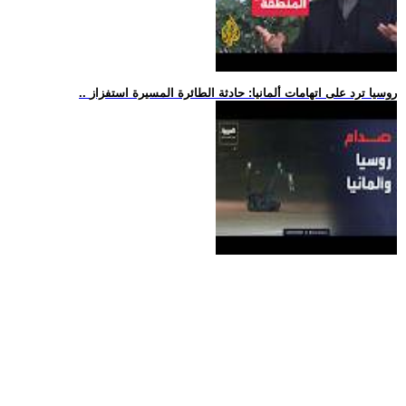
.. روسيا ترد على اتهامات ألمانيا: حادثة الطائرة المسيرة استفزاز