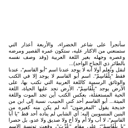
سأتجرأ على شاعر الخضراء، والأربعة أعذار التي
ستمنعني من الاكثار عليه، ستكون عمره القصير ومرضه
وعصره وجهله بغير اللغة العربية (وقد وصف نفسه
بالطائر ذي الجناح الواحد)...
لنقل ونُعلم أولا أنه لا يوجد عندنا اسم "أبو القاسم"، عندنا
فقط "بِلْڨَاسِمْ". اسم أبو القاسم لا يوجد إلا في الكتب
والوثائق الرسمية كاللغة العربية التي نكتب بها، على
الأرض يوجد "بِلْڨَاسِمْ"، الأرض تجد عليها الحياة، اللغة
الحية المستعمَلة، بعكس الكتب أين تجد الموت واللغة
الميتة... أبو القاسم أحد كنى الحبيب، نسبة إلى ابن من
خديجة يقول "المغرضون" أنه لم يكن منه كغيره من
البنين المنسوبين إليه: أي الشابي لم يناده أحد قط "يا أبا
القاسم"، لا أب ولا أم ولا أخ ولا صديق ولا عدو، بل حصرا
"يا بِلْڨَاسِمْ"؛ على مقام "عُرِّبَ"، وقعت تونسة الاسم