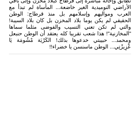
تطابق وإحالة مباشرة إلى قرطاج كبلاد مخزن وإلى باقي
الأراضي النوميدية الغير خاضعة... المأساة لم تبدأ مع
العرب ومواليهم وإسلامهم بل منذ قرطاج: الوطن
الحقيقي لم يكن يوما بلاد المخزن بل كان بلاد السيبة!
والتي لم تكن تعني التسيب والفوضى مثلما سماها
"المخازنية"! هذا شعب تقريبا كله يعتقد أن الوطن حنبعل
ومحمد... حبيبتي خدعوها بذلك! الكَرْيَة مْشُومَة يَا
عْزِيزْتِي... الوطن ماسنسن يا خضراء!!