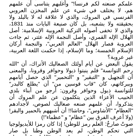
علمكم صنعته لكم فرنسا!" وأغلبهم يتناسى أن علمهم
هم، لا يختلف في شيء عن علم المخزن العروبي
الفرنسي في المروك، والذي لا علاقة له لا بالبلد ولا
بحقيقته ولا بشعبه، بل كان صنيعة البايات منذ 1831،
والذي لا تخفى أصوله التركية العروبية الإسلامية: أصل
الهلال الإله القمري، وأصل النجمة الإله عثتر، ثم جاءت
العروبة فصار الهلال "العالم العربي"، والنجمة أركان
الإسلام الخمسة؛ وما الإسلام، إذا حكمت اللغة العربية،
غير عروبة؟
يقول البعض عن أيام أولئك الصعاليك الأتراك، أن "الله
رحم التوانسة" فلم ينبتوا ذيولا وحوافر وقرونا، والمعنى
أن التجهيل و "التبقير" و "التحمير" الذي حصل أيامهم
وببركاتهم، كان "قاب قوسين من" أن "يطلع كالبدر"
للتوانسة ذيول وحوافر وقرون: أرجو من أبناء بلدي
الحبيب الأعزاء الذين يتكلمون عن علم المروك أن
يتذكروا، أن علمهم صنعه صعاليك لصوص، لأجدادهم
"العظام" "الأشاوس"، وحاشا!! أن أشبههم بالحمير والبقر!
(ولا أعرف الفرق بين "عظام" و "عظماء"!)
صوتٌ صارخٌ: العلم رمز للوطن! إذا كان رمزا للأيديولوجيا
التي تحكم الوطن، لم يعد الوطن وطنا بل صار