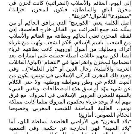
إلى اليوم. الغنائم والأسلاب (الضرائب) كانت تُخزن في
مخزن الباي والسلطان، فيكون المخزن "خزانة"/
"مستودعا" للأموال/ "خزينةً" .
أصل الكلمة يعني "الكورتيج" الذي يرافق الحاكِم أو من
يمثّله عند جمع الضرائب من القبائل خارج العاصمة، إذن
لفظة المخزن تعني الحاكِم وبطانته مع الغنائم والأسلاب
من الشعب. باسم الإسلام، حُكم الشعب ونُهب من غرباء
أتراك ومماليك من أصول أوروبية. كانت بطانتهم غرباء
أيضا، لكن معهم عائلات أصيلة حصلت على امتيازات بعد
انضمامها للمخزن وانخراطها في "النظام" (الباي/ العائلات
الغريبة والأصلية/ رجال الدين أو "كبار العلماء")... وفي
وجود ذلك المخزن التركي الإسلامي في تونس، يكون من
العبث الكلام عن وطن ومواطنة ووطنية، ولا حتى الكلام
عن شيء مهّد أو سبق هذه المصطلحات. ونفس الشيء
بالنسبة للمخزن العروبي الإسلامي في المروك، مع فرق
مهم أنه لا يوجد غرباء يحكمون المروك مثلما كانت مملكة
تونس، الغالبية الساحقة للشعب المغربي وخصوصا
الحكام اللصوص: أمازيغ!
"بلاد المخزن" هي الأراضي الخاضعة لسلطة الباي، أما
"بلاد السيبة" فهي الخارجة عن حكمه، وفي التسمية