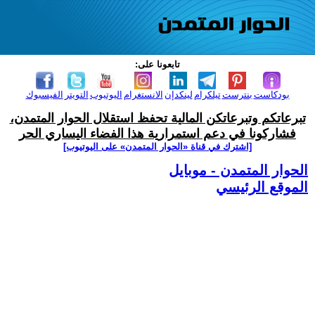
تابعونا على:
بودكاست
بنترست
تيلكرام
لينكدإن
الانستغرام
اليوتيوب
التويتر
الفيسبوك
تبرعاتكم وتبرعاتكن المالية تحفظ استقلال الحوار المتمدن،
فشاركونا في دعم استمرارية هذا الفضاء اليساري الحر
[اشترك في قناة ‫«الحوار المتمدن» على اليوتيوب]
الحوار المتمدن - موبايل
الموقع الرئيسي