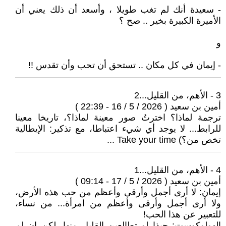
- سعيدة أنك لم تغب طويلا ، وأسعد أن ذلك يعني أن
الأميرة الكبيرة بخير .. صح ؟
و
- إيمان في كل مكان .. تستحق أن تحب وأن تقدس !!
3 - الأهم، من القليل...2
أمين بن سعيد ( 2026 / 5 / 16 - 22:39 )
ترجمة لماذا؟ اخترتُ صور معينة لماذا؟، تاريخا معينا
للرابط... لا يوجد أي شيء اعتباطا، مع تذكير: الإيطالية
تخص من؟) Take your time ...
4 - الأهم، من القليل...1
أمين بن سعيد ( 2026 / 5 / 17 - 09:14 )
إيمان: لا أرى أجمل وأرقى وأعظم من حب هذه الأرض،
ولا أرى أجمل وأرقى وأعظم من امرأة... من نساء،
للتعبير عن هذا الحب!
الهولوكوست: حبذا لو تطالعين القليل منها، لكن إن لم