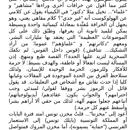
كثير مما أقول عن خرافات أخرى وراءها "مشاهير" و
"علماء"... تخيل مثلا "دكتور" في الكيمياء يقول عن كلامي
عن الهولوكوست أنه "غير جدي"؟ كلام مقاهي يعني، وهو
يجهل أن الخرافة مُفنَّدة بمعادلة كيميائية واحدة وبسيطة
يمكن لتلميذ ثانوية أن يعرفها، وطبّق ذلك على كل
الموضوعات "العظيمة" التي يعتقد بها مليارات البشر،
ومعهم "دكاترتهم" و "علماؤهم"! عموما: من أراد
التشكيك... نتناقش.) (قوس داخل القوس: لم تكفكَ
السخرية لتزيد عليها الحدة؟! القصة طبع ومنهج. إذن
المسألة ليست انفعالا أو عاطفة، والهدف بسيط: لا حرمة
للأفكار وللرموز، الحرمة الوحيدة للإنسان، ولذلك
ستلاحظ الفرق بين الحدة الموجودة في المقالات وغيابها
كليا إذا حدث نقاش مع أشخاص في التعليقات. قد يقول
قائل أن الرموز بشر ووفقا لقولي/ لمبدئي وجب
احترامهم؟ والجواب يكون: عقائدهم/ أيديولوجياتهم/
أتباعهم جعلوا منهم آلهة، لذلك من حقي ألا أراهم بشرا
وأسقط عنهم كل حرمة.)
أعود إلى "مخزننا"... قلتُ مخزن تونس امتد فترة البايات
أو المملكة التونسية (بايلك تونس) إلى الاستعمار
الفرنسي ("حماية" يسمونه)، أما مخزن المروك فمتواصل