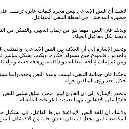
لاشك أن النص الإبداعي ليس مجرد كلمات عابرة ترصف على الو
حضوره المدهش ،في لحظة التلقي المتفاعل.
ولذلك فان النص، مهما بلغ من جمال التعبير، والتمكن من التو
نابضة بكل مفاعيل الحياة.
وتجدر الإشارة إلى أن العلاقة بين النص الابداعي، والمتلقي ا
بالحدس. فالمبدع حين يستولد أفكاره، ويكتب بشكل مباشر في 
ومن ثم إعادة إنتاجه، تبعا لسمو ذائقته، ورهافة حسه،وثراء ثقا
وهكذا فان جمالية التلقي، ليست وليدة النص وحده،وانما تنبث
خلال تعدد رؤى المتلقين حوله.
وتجدر الإشارة إلى ان القارئ ليس مجرد متلق سلبي للنص، 
قادرًا على الإدهاش، مهما تعددت القراءات التالية له.
ولاشك أن للغة النص الإبداعية دورها الفاعل، في تشكيل جمال
المكتضة ، التي تجعل المتلقي يعيش حالة من الاكتشاف المتوه