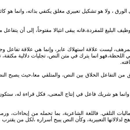
رق ، ولا هو تشكيل تعبيري مغلق يكتفي بذاته، وانما هو كائن
ظيف البليغ للمفردة،فانه يبقى انثيالا مفتوحاً، إلى أن يتفاع
لمرهف، ليست علاقة استهلاك عابر، وإنما هي علاقة تفاعل وجدان
اللحظة،فهو انما يترك في متن النص، تجليات دلالية مكثفة، ت
فته.
ق من التفاعل الخلاق بين النص، والمتلقي معا،حيث يصبح النص 
وانما هو شريك فاعل في إنتاج المعنى، فكل قراءة له، ستكو
يات التلقي. فاللغة الشاعرية، بما تحمله من إيحاءات، ورمزية
ج لدلالاتها التعبيرية، وكأن النص يبيح أسراره ،لكل من يقت