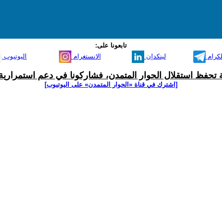
تابعونا على:
لكرام
لينكدإن
الانستغرام
اليوتيوب
ية تحفظ استقلال الحوار المتمدن، فشاركونا في دعم استمرارية 
[اشترك في قناة ‫«الحوار المتمدن» على اليوتيوب]