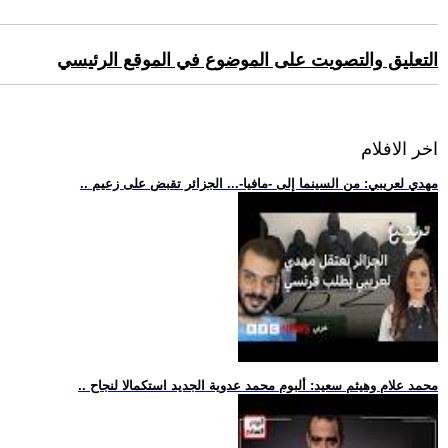
التعليق والتصويت على الموضوع في الموقع الرئيسي
اخر الافلام
.. مهدي لعريبي: من السينما إلى -مافيا-... الجزائر تقبض على زعيم
.. محمد علام وهيثم سعيد: ألبوم محمد عدوية الجديد استكمالا لنجاح