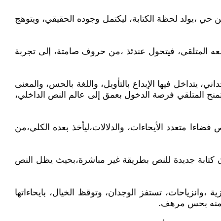
 حي ،يولد لحظة الكتابة، ليكتمل وجوده الحقيقي، ويتوهج
ل معه المتلقي، فيتحول عندئذ ،من حروف صامتة، إلى تجربة
ي، يتداخل فيها الإبداع بالتأويل، واللغة بالحس، والمعنى
منح المتلقي فرصة الدخول بعمق إلى عالم النص الداخلي،
فضاءا متعدد الأيحاءات، والدلالات،ليأخذ بعده الكلي،من
ن كتابة جديدة للنص بطريقة غير مباشرة،بحيث يظل النص
 ،وانزياحات، تستفز الوجدان، وتوقظ الخيال، بايحاءاتها
رب منه بحس مرهف.