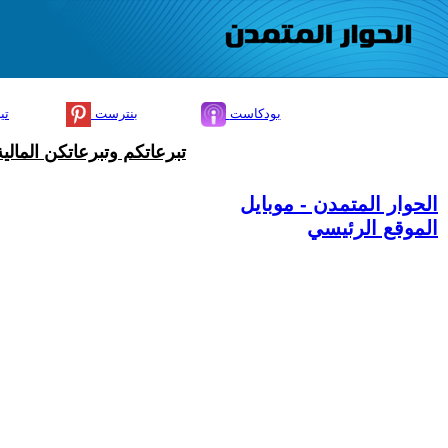
بودكاست
بنترست
تي
تبرعاتكم وتبرعاتكن المال
الحوار المتمدن - موبايل
الموقع الرئيسي