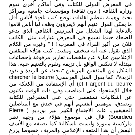
في المعرض الدولي للكتاب وفي أماكن أخرى تقوم
وزارة الثقافة ( دون ثقافة) ومؤسسات جامعية ومراكز
بحث وهمية بتنظيم لقاءات توقيع كتب تافهة لأناس أقل
ما يمكن القول عنهم أنهم لايقرؤون وظف لها أناس قاموا
بالدعاية لهذا الشكل من التبزنيس الثقافي الذي يدعو
للضحك حينما نسمع في المعرض عبارات مثل "الكاتب
فلان من أكبر القراء في المغرب ! ! " وغيره من الكلام
الذي نقول عنه أنه سخيف ومقيت. كتب هؤلاء المثقفين
الإعلاميين عبارة عن ملخصات تقارير مرفوقة بإحصائيات
مبتذلة لا تعكس الواقع بل تزيفه وتقوم بالتعتيم عليه. هذا
الشكل من المثقفين المزيفين "يبحث عن الزبدة و نقود
الزبدة"، كما يقول المثل الفرنسي( chercher le beurre
et l argent du beurre) أي الإستفادة من الكعكة من
خلال الإستحواد على المناصب وفي ذات الوقت يكتبون
عن إشكاليات تستعصى حتى على المتفرغين للكتابة
وبصدق، موهمين أنفسهم أنهم في خندق مع المناضلين
الحقيقيين. عالم الاجتماع الكبير بيير بورديو ( Pierre
Bourdieu) قال في موضوع هؤلاء من وجهة نظر
ماركسية متنورة وليست باسكالية كما يصنفه مع الأسف
البعض أن هذا المثقف الإعلامي والمزيف خصوصا يزرع