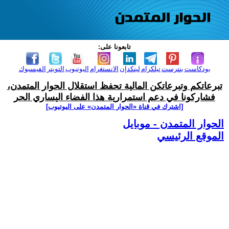
تابعونا على:
بودكاست
بنترست
تيلكرام
لينكدإن
الانستغرام
اليوتيوب
التويتر
الفيسبوك
تبرعاتكم وتبرعاتكن المالية تحفظ استقلال الحوار المتمدن،
فشاركونا في دعم استمرارية هذا الفضاء اليساري الحر
[اشترك في قناة ‫«الحوار المتمدن» على اليوتيوب]
الحوار المتمدن - موبايل
الموقع الرئيسي