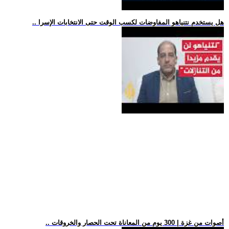
.. هل يستخدم نتنياهو المفاوضات لكسب الوقت حتى الانتخابات الإسرا
.. أصوات من غزة | 300 يوم من المعاناة تحت الحصار والخروقات