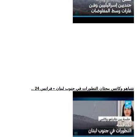
.. نتنياهو وكاتس يبحثان التطورات في جنوب لبنان • فرانس 24