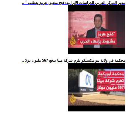
.. مدير المركز العربي للدراسات الإيرانية: فتح مضيق هرمز يتطلب أ
.. محكمة في ولاية نيو مكسيكو تلزم شركة ميتا بدفع 567 مليون دولا