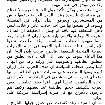
رغد غير موفق في هذه المهمة.
دول المنطقة , وبكل تأكيد دول الخليج العربية لا تحتاج
الى مواعظك يا سيدة رغد . الدول العربية يدعمها جيش
من المستشارين ويعرفون ثقل ايران في المنطقة
وسوف لن يضحوا بها من اجل حادث عابر او خلاف ليس
لأهل المنطقة فيه ناقة او جمل , الحقيقة ان اهداف
الحرب الامريكية والإسرائيلية على ايران لا تفهمها رغد
وانما يفهمها أصحاب السياسة . رغد انطلقت لتدعوا
للإماراتيين قائلة "صبرًا أيها الإخوة في دولة الإمارات
العربية المتحدة الشقيقة، فالفرج قريب بإذن الله". ان
هذا الدعاء سوف لن يصل الى الله , لأنه انطلق من
منطلق الطائفية والشوفينة التي ورثته رغد من ابيها ,
فيما ينظر أصحاب السياسة ان هدف الحرب على ايران
كثيرة ومنها السيطرة على ممرات شحن الطاقة , ومنها
لمنع أي تقارب سني – شيعي في المنطقة , الامر الذي
اتخذه الطائفيون عرسا لهم . اقرا بعض تعليقات بعض
العرب لتكتشف حجم الطائفية عند بعضهم وكيف هم
غارقون بالأفراح مع كل ضربة إسرائيلية أمريكية على
ايران.
ثم ان السيدة رغد كشفت عن عمق جهلها بالتاريخ ,