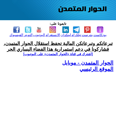
تابعونا على:
بودكاست
بنترست
تيلكرام
لينكدإن
الانستغرام
اليوتيوب
التويتر
الفيسبوك
تبرعاتكم وتبرعاتكن المالية تحفظ استقلال الحوار المتمدن،
فشاركونا في دعم استمرارية هذا الفضاء اليساري الحر
[اشترك في قناة ‫«الحوار المتمدن» على اليوتيوب]
الحوار المتمدن - موبايل
الموقع الرئيسي