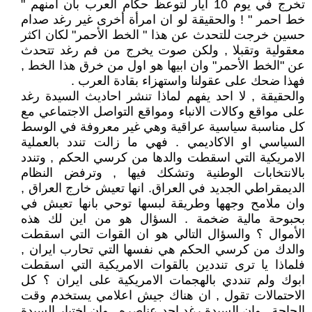
تخرج في يوم 10 أيار لتوعظ حكام العرب بان امنهم "
خط احمر " ! والحقيقة لو ان امرأة أخرى غير رغد صدام
حسين خرجت للتحدث عن هذا " الخط الأحمر" لكان اكثر
معقولية وتقبلا , ولكن صوت يخرج من فم رغد تتحدث
عن "الخط الأحمر" وان ابيها هو اول من خرق هذا الخط ,
فهذا ضحك على عقولنا واستهزاء بقادة العرب .
والحقيقة , لا احد يفهم لماذا تنشر احاديث السيدة رغد
على مواقع وكالات الانباء ومواقع التواصل الاجتماعي مع
كل مناسبة سياسية عراقية وهي غير معروفة في الوسط
السياسي او الاكاديمي . فهي ما زالت تندد بالعملية
الامريكية التي اسقطت والدها من كرسي الحكم , وتندد
بالانتخابات الوطنية وتشكك فيها , وترفض النظام
الديمقراطي الجديد في العراق. انها تعيش خارج العراق ,
وان ملامح وجهها وطريقة لبسها توحي بانها تعيش في
بحبوحة مالية ضخمة . السؤال هو من اين لك هذه
الأموال ؟ والسؤال التالي هو ان القوات التي اسقطت
والدك من كرسي الحكم هي نفسها التي تحارب ايران ,
فلماذا يا ترى تنددين بالقوات الامريكية التي اسقطت
ابوك ولم تنددي بالهجمات الامريكية على ايران ؟ كل
الاحتمالات تقول , ان هناك جيش اعلامي يستخدم وقت
الحاجة , وان السيدة رغد احد عناصره , وان اختيار السيدة