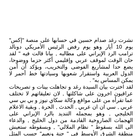
نشرت رغد صدام حسين في حسابها على منصة "إكس"
يوم 10 أيار وهو يوم رفض الرئيس الأمريكي دونالد
ترامب الرد الإيراني على مطالبه , بيانا قالت فيه " لقد
حان الوقت لموقف عربي وإقليمي أكثر حزما ووضوحا،
يضع حدا لمشاريع الفوضى والتخريب، ويؤكد أن أمن
الدول العربية واستقرار شعوبها وسيادتها خط أحمر لا
يمكن المساس به" .
لقد اخترت بيان السيدة رغد و تجاهلت بينات و تصريحات
عراقيون اخرون على شاكلتها , لان تعليقاتهم لا تختلف
عما تقرأه من على مواقع وكالة سكاي نيوز و بي بي سي
عربي , سي ان ان عربي , الحدث , الحرة , وبقية الاعلام
الخليجي , وهو بمجمله التنديد بالرد الإيراني على
الهجمات الصاروخية القادمة من دول الخليج , والدعاء
الى الله بسقوط " نظام الملالي" , وبسقوطه ستعيش
منطقة الشرق الأوسط في " جنة ونعيم" حسب المثل