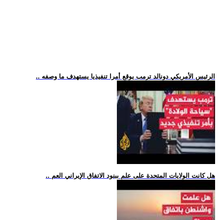
.. الرئيس الأمريكي دونالد ترمب يوقع أمرا تنفيذيا يستهدف ما وصفه
.. هل كانت الولايات المتحدة على علم ببنود الاتفاق الإيراني العم