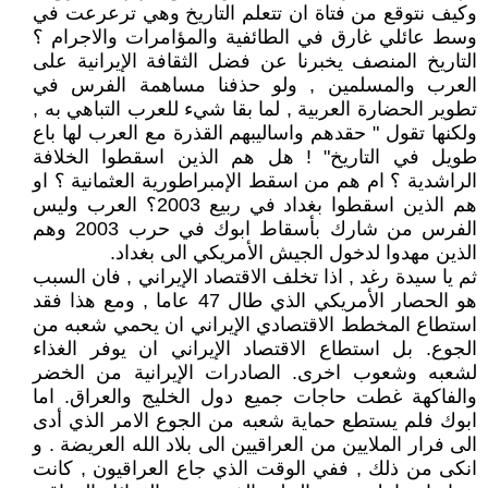
وكيف نتوقع من فتاة ان تتعلم التاريخ وهي ترعرعت في
وسط عائلي غارق في الطائفية والمؤامرات والاجرام ؟
التاريخ المنصف يخبرنا عن فضل الثقافة الإيرانية على
العرب والمسلمين , ولو حذفنا مساهمة الفرس في
تطوير الحضارة العربية , لما بقا شيء للعرب التباهي به ,
ولكنها تقول " حقدهم واساليبهم القذرة مع العرب لها باع
طويل في التاريخ" ! هل هم الذين اسقطوا الخلافة
الراشدية ؟ ام هم من اسقط الإمبراطورية العثمانية ؟ او
هم الذين اسقطوا بغداد في ربيع 2003؟ العرب وليس
الفرس من شارك بأسقاط ابوك في حرب 2003 وهم
الذين مهدوا لدخول الجيش الأمريكي الى بغداد.
ثم يا سيدة رغد , اذا تخلف الاقتصاد الإيراني , فان السبب
هو الحصار الأمريكي الذي طال 47 عاما , ومع هذا فقد
استطاع المخطط الاقتصادي الإيراني ان يحمي شعبه من
الجوع. بل استطاع الاقتصاد الإيراني ان يوفر الغذاء
لشعبه وشعوب اخرى. الصادرات الإيرانية من الخضر
والفاكهة غطت حاجات جميع دول الخليج والعراق. اما
ابوك فلم يستطع حماية شعبه من الجوع الامر الذي أدى
الى فرار الملايين من العراقيين الى بلاد الله العريضة . و
انكى من ذلك , ففي الوقت الذي جاع العراقيون , كانت