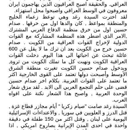
العراقي. والحقيقة اصبح العراقيون الذين يهاجمون ايران
معروفون في الوسط العراقي واصبحوا محل استهزاء.
لقد اخترت السيدة رغد وهي توعظ زعماء الخليج
والمنطقة بمواعظ , كان والدها اول من خرقها . صدام
حسين اول من خرق منظمة الدفاع العربي المشترك
,الامر الذي اضطر هذه المنظمة المشاركة مع القوات
الدولية لإخراج القوات العراقية من الكويت . صدام
حسين خرج من الكويت بعد ان ترك ما لا يقل عن 600
عائلة تبحث عن احبائها الى هذا اليوم. دخلت القوات
العراقية الكويت ونهبت كل ما تملك الكويت من ثروة,
وبدخول صدام حسين الكويت تغيرت منطقة الشرق
الأوسط وأصبحت دولها تعتمد على القوى الخارجية اكثر
ما تعتمد على القوات العربية. بكلام اخر صدام حسين
قضى على حلم التجمع العربي الى الابد . لقد مزق شعار
الوحدة العربية , واصبح هذا الشعار نكتة على افواه
العرب.
السيدة رغد صامت "صيام زكريا " أيام مجازر قطاع غزة ,
قتل الدرز و العلويين في سوريا , والاعتداءات الإسرائيلية
اليومية على لبنان , وقتل اكثر من 150 طفلة في دقيقة
واحدة في احدى المدن الإيرانية بصاروخ امريكي , اذا