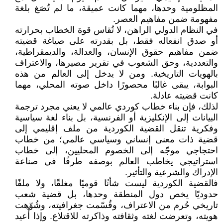
المظلومية وحدها، مهما كانت عميقة، ما لم تُصَغ بلغة
مفهومة ضمن مفاهيم العصر.
في النظام الدولي الراهن، لا تُقاس قوة الخطاب بحرارته
أو صدق انفعاله فقط، بل بقدرته على صياغة قضيته
ضمن مفاهيم حقوق الإنسان، والعدالة، والديمقراطية،
والتعددية، وحق الشعوب في تقرير مصيرها، والاعتراف
بالهويات التاريخية. ومن لا يدخل إلى العالم من هذه
البوابة، يبقى غالبًا محصورًا داخل صوته المحلي، مهما
كانت قضيته عادلة.
لذلك، فإن بناء خطاب كوردي عالمي لا يعني مجرد ترجمة
البيانات إلى الإنكليزية أو الفرنسية، بل بناء لغة سياسية
وفكرية تنقل القضية الكوردية من ملف إقليمي إلى
قضية ذات معنى إنساني وسياسي عالمي؛ من خطاب
احتجاجي موجّه إلى الخصوم المحليين، إلى خطاب
استراتيجي يخاطب العالم بوصفه طرفًا في صناعة
الإدراك والشرعية والتأثير.
فالقضية الكوردية ليست شأنًا قوميًا مغلقًا، ولا ملفًا
حدوديًا يخص دول المنطقة وحدها، بل قضية شعب
تاريخي حُرم من الاعتراف، وقُسّمت جغرافيته، وشُوّهت
هويته، وتعرضت لغته وثقافته وذاكرته للاقتلاع. وإذا أُعيد