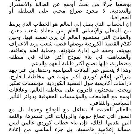
بوصفها جزءًا من بحث أوسع عن العدالة والاستقرار
والتعددية، لا مجرد صراع محلي على السلطة أو
الجغرافيا.
إن الخطاب الذي يصل إلى العالم هو الخطاب الذي يربط
بين المحلي والإنساني العام؛ بين معاناة شعب معين،
والمبادئ التي يستطيع العالم أن يرى نفسه فيها. وحين
تُقدَّم القضية الكوردية بوصفها قضية شعب يريد الاعتراف
بهويته، وحقه في إدارة شؤونه، وحماية لغته وثقافته،
والمساهمة في بناء نموذج أكثر عدالة في منطقة
مضطربة، فإنها تصبح أكثر قابلية للفهم والدعم.
وهذا لا يتحقق عبر البيانات السياسية وحدها، بل عبر جهد
متراكم، إعلام كوردي أكثر مهنية في مخاطبة الخارج،
دراسات أكاديمية حول القضية الكوردية، مؤسسات تفكير
وبحث، متحدثون قادرون على مخاطبة العالم، وعلاقات
أوسع مع الجامعات والمؤسسات الحقوقية ودوائر التأثير
السياسي والثقافي.
فالعالم الحديث لا يتفاعل مع الوقائع وحدها، بل مع
الصور التي تصاغ حولها، والروايات التي تفسرها، واللغة
التي تقدمها. لذلك، فإن بناء خطاب كوردي عالمي ليس
مسألة إعلامية هامشية، بل جزء أساسي من إعادة