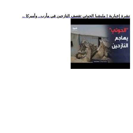
.. نشرة إخبارية | مليشيا الحوثي تقصف النازحين في مأرب.. وأميركا