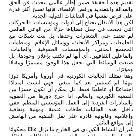
تقديم هذه الحقيقة ضمن إطار عالمي يتحدث عن الحق
والعدالة والتعددية ورفض الإقصاء، فإنها تصبح أكثر قدرة
على فرض نفسها في النقاشات الدولية الجدية.
لكن هذا الانتقال يحتاج إلى أدوات ومؤسسات. فالحركات
التي نجحت في جعل قضاياها جزءًا من الوعي العالمي
لم تعتمد على الشعارات وحدها، بل بنت شبكات مع
الجامعات، ومراكز الأبحاث، ووسائل الإعلام، ومنظمات
المجتمع المدني، والمؤسسات الحقوقية، والجاليات،
والفاعلين الثقافيين. أي أنها لم تكتفِ بإعلان وجودها، بل
صنعت الوسائط التي تجعل هذا الوجود مستمرًا ومقنعًا
ومؤثرًا.
وهنا تمتلك الجاليات الكوردية في أوروبا وأمريكا دورًا
مهمًا لم يُستثمر بعد كما ينبغي. فهي ليست امتدادًا
اجتماعيًا أو عاطفيًا فقط، بل يمكن أن تكون جسرًا بين
القضية الكوردية والعالم، إذا خرج دورها من العفوية
والمبادرات الفردية إلى العمل المؤسسي المنظم. ففي
داخل هذه الجاليات طاقات علمية ومهنية وثقافية
وإعلامية وقانونية قادرة على نقل القضية من الهامش
إلى مواقع التأثير.
غير أن النشاط الكوردي في الخارج ما يزال غالبًا محكومًا