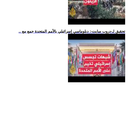
.. تحقيق لـ-دروب سايت-: دبلوماسي إسرائيلي بالأمم المتحدة جمع مع