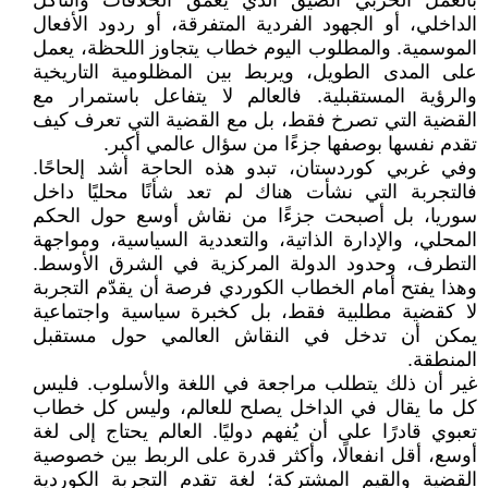
بالعمل الحزبي الضيق الذي يعمق الخلافات والتآكل
الداخلي، أو الجهود الفردية المتفرقة، أو ردود الأفعال
الموسمية. والمطلوب اليوم خطاب يتجاوز اللحظة، يعمل
على المدى الطويل، ويربط بين المظلومية التاريخية
والرؤية المستقبلية. فالعالم لا يتفاعل باستمرار مع
القضية التي تصرخ فقط، بل مع القضية التي تعرف كيف
تقدم نفسها بوصفها جزءًا من سؤال عالمي أكبر.
وفي غربي كوردستان، تبدو هذه الحاجة أشد إلحاحًا.
فالتجربة التي نشأت هناك لم تعد شأنًا محليًا داخل
سوريا، بل أصبحت جزءًا من نقاش أوسع حول الحكم
المحلي، والإدارة الذاتية، والتعددية السياسية، ومواجهة
التطرف، وحدود الدولة المركزية في الشرق الأوسط.
وهذا يفتح أمام الخطاب الكوردي فرصة أن يقدّم التجربة
لا كقضية مطلبية فقط، بل كخبرة سياسية واجتماعية
يمكن أن تدخل في النقاش العالمي حول مستقبل
المنطقة.
غير أن ذلك يتطلب مراجعة في اللغة والأسلوب. فليس
كل ما يقال في الداخل يصلح للعالم، وليس كل خطاب
تعبوي قادرًا على أن يُفهم دوليًا. العالم يحتاج إلى لغة
أوسع، أقل انفعالًا، وأكثر قدرة على الربط بين خصوصية
القضية والقيم المشتركة؛ لغة تقدم التجربة الكوردية