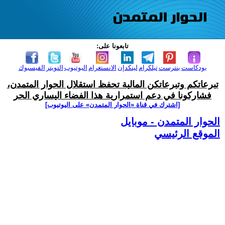
تابعونا على:
بودكاست
بنترست
تيلكرام
لينكدإن
الانستغرام
اليوتيوب
التويتر
الفيسبوك
تبرعاتكم وتبرعاتكن المالية تحفظ استقلال الحوار المتمدن،
فشاركونا في دعم استمرارية هذا الفضاء اليساري الحر
[اشترك في قناة ‫«الحوار المتمدن» على اليوتيوب]
الحوار المتمدن - موبايل
الموقع الرئيسي