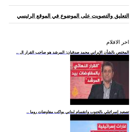
التعليق والتصويت على الموضوع في الموقع الرئيسي
اخر الافلام
.. المختص بالشأن الإيراني محمد صدقيان: المرشد هو صاحب القرار ال
.. تصعيد إسرائيلي بالجنوب وانقسام لبناني يواكب مفاوضات روما