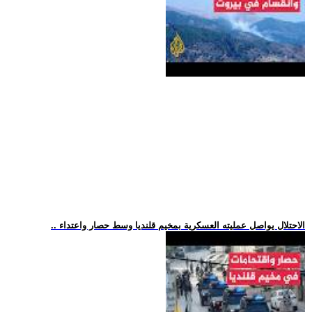
.. الاحتلال يواصل عمليته العسكرية بمخيم قلنديا وسط حصار واعتداء