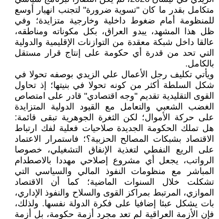
متكامل بقدر ما كان "تسوية ضرورة" لتجنب انهيار أوسع
للمنظومة أمام ضغوط داخلية وخارجية متزايدة؛ وفي
ظل هذا المشهد، يبدو العراق، بكل مكوناته ومناطقه،
عالقا داخل شبكة معقدة من التوازنات الإقليمية والدولية
التي تحد من قدرة أي حكومة على إنتاج قرار مستقل
بالكامل.
ويأتي تكليف رجل الأعمال علي الزيدي بوصفه تحولا في
شكل السلطة أكثر من كونه تحولا في بنيتها؛ إذ تحاول
القوى التقليدية تقديم "وجه اقتصادي" قادر على امتصاص
الغضب الشعبي والتعامل مع القيود الدولية المتزايدة
على حركة الأموال؛ لكن الثغرة الجوهرية تبقى قائمة:
هل تملك الحكومة الجديدة صلاحيات فعلية لفك ارتباط
الاقتصاد بشبكات المصالح الحزبية؟؛ فاستمرار الاعتماد
على الريع النفطي لتغذية الإنفاق التشغيلي، خصوصا
الرواتب، يجعل أي مشروع إصلاحي مهددا بالاصطدام
المباشر مع منظومات النفوذ المالي والسياسي التي
تشكلت خلال السنوات الماضية؛ كما أن الاقتصاد
الموازي، المرتبط بمراكز القوى والسلاح والنفوذ الإداري،
بات يشكل عبئا إضافيا على فكرة الدولة نفسها. ولذلك،
فإن الأزمة العراقية لم تعد مجرد أزمة حكومة، بل أزمة