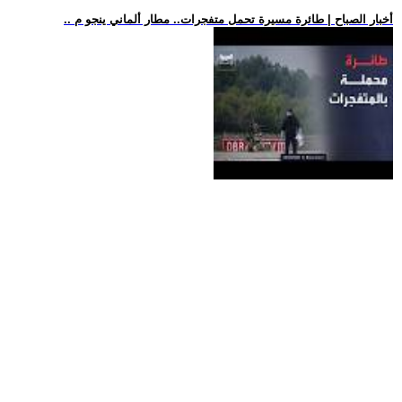
.. أخبار الصباح | طائرة مسيرة تحمل متفجرات.. مطار ألماني ينجو م