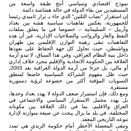
نموذج اقتصادي وسياسي أنتج طبقة واسعة من
المستفيدين من بقاء الدولة في حالة هشاشة دائمة.
إن استقرار "نصاب الثلثين" الذي جاء بـ نزار ئاميدي رئيسا
للجمهورية، يعكس تفاهمات سياسية هشة بين بغداد
وأربيل – السليمانية -، خصوصا في ما يتعلق بملفات
النفط والغاز والرواتب والصلاحيات الإدارية، غير أن هذه
التفاهمات تبقى رهينة التوازن الإقليمي بين طهران
وواشنطن، حيث تحاول كل جهة الحفاظ على نفوذها
داخل بنية النظام العراقي، وفي هذا السياق، لا تبدو أزمة
العلاقة بين الحكومة الاتحادية والإقليم مجرد خلاف إداري
أو مالي، بل جزءا من أزمة الدولة العراقية بعد 2003،
حيث ظل مفهوم الشراكة السياسية خاضعا لمنطق
التسويات المؤقتة أكثر من خضوعه لرؤية دستورية
مستقرة.
ومع ذلك، فإن استمرار ضعف الدولة لا يهدد بغداد وحدها،
بل يهدد مجمل الاستقرار السياسي والاجتماعي في
العراق والاقليم، بما في ذلك العلاقة بين مكوناته
المختلفة، في بلد ما يزال يبحث عن صيغة متوازنة لإدارة
تنوعه التاريخي المعقد.
وتبقى المعضلة الأخطر أمام حكومة الزيدي هي تمدد