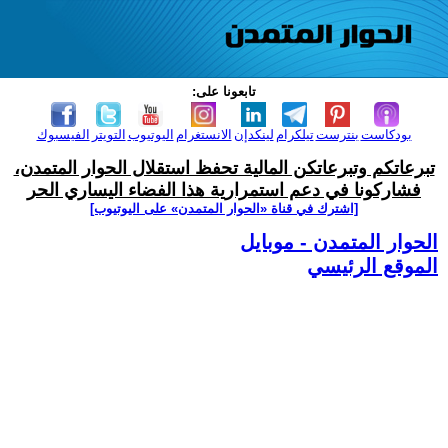
تابعونا على:
بودكاست
بنترست
تيلكرام
لينكدإن
الانستغرام
اليوتيوب
التويتر
الفيسبوك
تبرعاتكم وتبرعاتكن المالية تحفظ استقلال الحوار المتمدن،
فشاركونا في دعم استمرارية هذا الفضاء اليساري الحر
[اشترك في قناة ‫«الحوار المتمدن» على اليوتيوب]
الحوار المتمدن - موبايل
الموقع الرئيسي