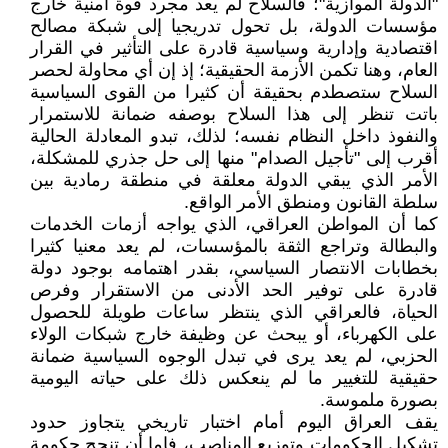
"الدولة الموازية"؛ فالسلاح لم يعد مجرد قوة أمنية خارج
مؤسسات الدولة، بل تحول تدريجيا إلى شبكة مصالح
اقتصادية وإدارية وسياسية قادرة على التأثير في القرار
العام، وهنا تكمن الأزمة الحقيقية؛ إذ إن أي محاولة لحصر
السلاح ستصطدم بحقيقة أن كثيرا من القوى السياسية
باتت تنظر إلى هذا السلاح بوصفه ضمانة للاستمرار
والنفوذ داخل النظام نفسه؛ لذلك، تبدو المعادلة الحالية
أقرب إلى "تأجيل الصدام" منها إلى حل جذري للمشكلة،
الأمر الذي يبقي الدولة معلقة في منطقة رمادية بين
سلطة القانون ومنطق الأمر الواقع.
كما أن المواطن العراقي، الذي يواجه أزمات الخدمات
والبطالة وتراجع الثقة بالمؤسسات، لم يعد معنيا كثيرا
بخطابات الانتصار السياسي، بقدر اهتمامه بوجود دولة
قادرة على توفير الحد الأدنى من الاستقرار وفرص
الحياة، فالعراقي الذي ينتظر ساعات طويلة للحصول
على الكهرباء، أو يبحث عن وظيفة خارج شبكات الولاء
الحزبي، لم يعد يرى في تبدل الوجوه السياسية ضمانة
حقيقية للتغيير ما لم ينعكس ذلك على حياته اليومية
بصورة ملموسة.
يقف العراق اليوم أمام اختبار تاريخي يتجاوز حدود
تشكيل الحكومات وتوزيع المناصب، فإما أن تنجح حكومة