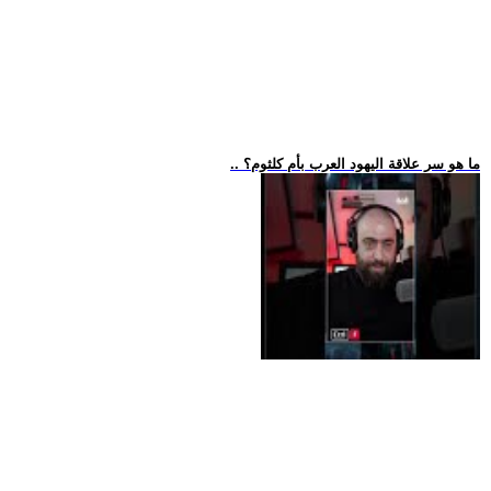
.. ما هو سر علاقة اليهود العرب بأم كلثوم؟