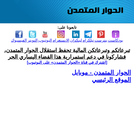
تابعونا على:
بودكاست
بنترست
تيلكرام
لينكدإن
الانستغرام
اليوتيوب
التويتر
الفيسبوك
تبرعاتكم وتبرعاتكن المالية تحفظ استقلال الحوار المتمدن،
فشاركونا في دعم استمرارية هذا الفضاء اليساري الحر
[اشترك في قناة ‫«الحوار المتمدن» على اليوتيوب]
الحوار المتمدن - موبايل
الموقع الرئيسي