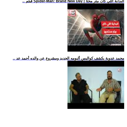
.. فيلم Spider-Man: Brand New Day | البداية اللي كان بيتر محتا
.. محمد عدوية يكشف كواليس ألبومه الجديد ومشروع عن والده أحمد عد