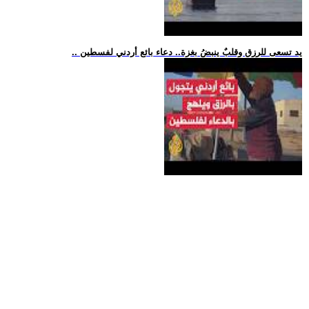
.. يد تسعى للرزق وقلبٌ ينبضُ بغزة.. دعاء بائع أردني لفسطين