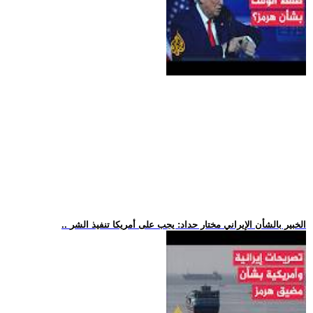
.. الخبير بالشأن الإيراني مختار حداد: يجب على أمريكا تنفيذ الشر