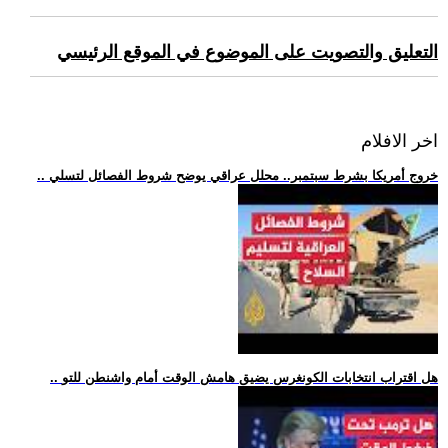
التعليق والتصويت على الموضوع في الموقع الرئيسي
اخر الافلام
.. خروج أمريكا بشرط سبتمبر.. محلل عراقي يوضح شروط الفصائل لتسلي
.. هل اقتراب انتخابات الكونغرس يضيق هامش الوقت أمام واشنطن للتو