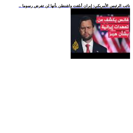
.. نائب الرئيس الأمريكي: إيران أبلغت واشنطن بأنها لن تفرض رسوما