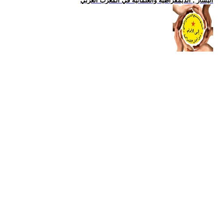
اليسار , الديمقراطية والعلمانية في المغرب العربي