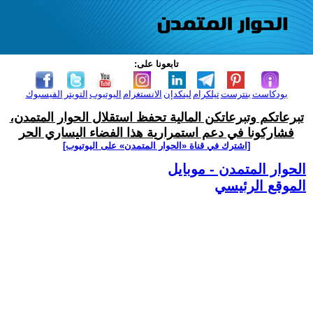
تابعونا على:
بودكاست
بنترست
تيلكرام
لينكدإن
الانستغرام
اليوتيوب
التويتر
الفيسبوك
تبرعاتكم وتبرعاتكن المالية تحفظ استقلال الحوار المتمدن،
فشاركونا في دعم استمرارية هذا الفضاء اليساري الحر
[اشترك في قناة ‫«الحوار المتمدن» على اليوتيوب]
الحوار المتمدن - موبايل
الموقع الرئيسي