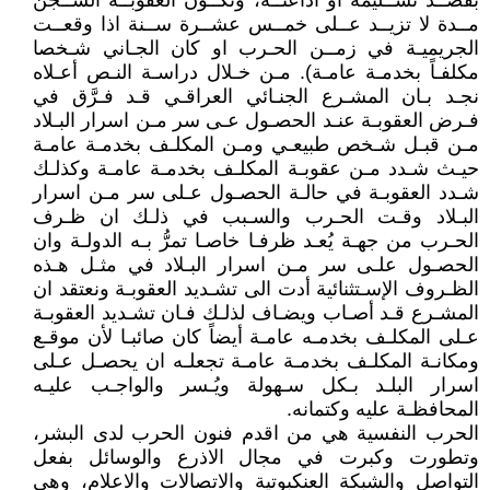
بقصــد تســليمه او اذاعتــه، وتكــون العقوبــة الســجن
مــدة لا تزيــد عــلى خمــس عشــرة ســنة اذا وقعــت
الجريميـة في زمــن الحـرب او كان الجـاني شـخصا
مكلفـاً بخدمـة عامـة). مـن خـلال دراسـة النـص أعـلاه
نجـد بـان المشـرع الجنـائي العراقـي قـد فـرَّق في
فـرض العقوبـة عنـد الحصـول عـى سر مـن اسرار البـلاد
مـن قبـل شـخص طبيعـي ومـن المكلـف بخدمـة عامـة
حيـث شـدد مـن عقوبـة المكلـف بخدمـة عامـة وكذلـك
شـدد العقوبـة في حالـة الحصـول عـلى سر مـن اسرار
البـلاد وقـت الحـرب والسـبب في ذلـك ان ظـرف
الحـرب من جهـة يُعـد ظرفـا خاصـا تمرُّ بـه الدولـة وان
الحصـول علـى سر مـن اسرار البـلاد في مثـل هـذه
الظـروف الإسـتثنائية أدت الى تشـديد العقوبـة ونعتقد ان
المشـرع قـد أصـاب ويضـاف لذلـك فـان تشـديد العقوبـة
عـلى المكلـف بخدمـه عامـة أيضاً كان صائبـا لأن موقـع
ومكانـة المكلـف بخدمـة عامـة تجعلـه ان يحصـل عـلى
اسرار البلـد بـكل سـهولة ويُـسر والواجـب عليـه
المحافظـة عليه وكتمانه.
الحرب النفسية هي من اقدم فنون الحرب لدى البشر،
وتطورت وكبرت في مجال الاذرع والوسائل بفعل
التواصل والشبكة العنكبوتية والاتصالات والاعلام، وهي