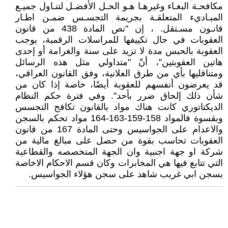
مكافحـة البغـاء وغيرهـا هـو الحـل الأفضـل لتنـاول جميـع
المبـاديء المتعلقـة بجريمة التجسـس ضمـن اطـار
قانـون مسـتقل. ، إن "نص المادة 438 من قانون
العقوبات في حال تكييفها للمراسلات الرقمية، يوجب
العقوبة بالحبس مدة لا تزيد على سنة والغرامة أو إحدى
هاتين العقوبتين"، أنّ "متداولي مثل هذه الرسائل
ومتناقليها بأي من طرق العلانية، وفق القانون العراقي،
قد يعرضون أنفسهم للعقوبة أيضًا، خاصة إذا كان من
شأن ذلك إلحاق ضرر بأحد". وفي فترة حكم النظام
الديكتاتوري كانت هناك مواد بالقانون تكافح التجسس
وبقسوة فالمواد 158-159-163-164 مواد تحكم بالسجن
والاعدام على الجواسيس وحتى المادة 167 من قانون
العقوبات تحاسب بقوة من حصل على مبالغ مالية من
شركة او جهة اجنبية وان الجهة المتخصصه والقطاعية
التي تتابع فيها هي المخابرات وكان قسم الاحكام الاخاصة
بسجن ابي غريب شاهد على سجن هؤلاء الجواسيس.