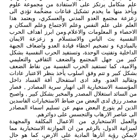
علم متكامل يرتكز على الاستفادة من مجموعة علوم
ويأخذ منها ما يخدم تشكيل قناعات مضخَّمة تؤدي الى
زعزعة مجتمع العدو المدني والعسكري، ويعتمد هذا
العلم على علم النفس وعلم الاجتماع وعلم السكان و
الاحصاء و المعلومات والاعلام.ومن ابرز اهداف الحرب
النفسية بث الياس والاستسلام و زعزعة الايمان
بالمباديء و تضخيم اخطاء قيادة العدو واضعاف الجبهة
الداخلية وتفتيت الوحدة، وتستفيد الحرب النفسية بشكل
كبير من جهل المجتمع والضعف الثقافي والتعليمي
والامية، كما تستفيد الحرب النفسية من نقاط الضعف
بشكل كبير و تتم وفق اسلوب يأخذ بنظر الاعتبار عادات
وتقاليد العدو. وقد ادى استفحال آفة الفساد داخل
المؤسسة الاستخبارية الى انهيار سرية المصادر , فصار
من السائد استغلال المصدر والمخبر بشكل كبير , واصبح
مصدر رزق لدى البعض من ضباط الاستخبارات الفاسدين
الذين لم يتورع البعض منهم عن تسليم اسماء المصادر
الى عناصر الارهاب والتجسس على دوائرهم.
والعمل الاستخباري من الاعمال المكلفة والمجهدة
لميزانية الدول، بالرغم من ان الموازنة الاستخبارية مما
لايمكن رؤية آثارها المادية على الارض، كما هو حال