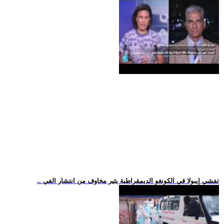
.. تفشي إيبولا في الكونغو الديمقراطية يثير مخاوف من انتشار الفي