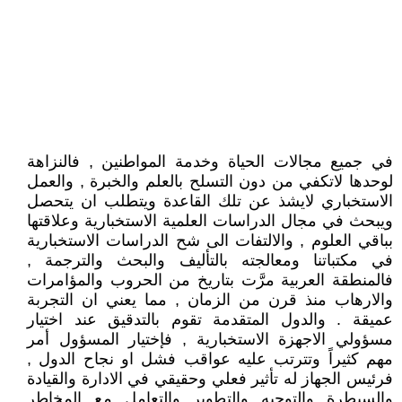
في جميع مجالات الحياة وخدمة المواطنين , فالنزاهة
لوحدها لاتكفي من دون التسلح بالعلم والخبرة , والعمل
الاستخباري لايشذ عن تلك القاعدة ويتطلب ان يتحصل
ويبحث في مجال الدراسات العلمية الاستخبارية وعلاقتها
بباقي العلوم , والالتفات الى شح الدراسات الاستخبارية
في مكتباتنا ومعالجته بالتأليف والبحث والترجمة ,
فالمنطقة العربية مرَّت بتاريخ من الحروب والمؤامرات
والارهاب منذ قرن من الزمان , مما يعني ان التجربة
عميقة . والدول المتقدمة تقوم بالتدقيق عند اختيار
مسؤولي الاجهزة الاستخبارية , فإختيار المسؤول أمر
مهم كثيراً وتترتب عليه عواقب فشل او نجاح الدول ,
فرئيس الجهاز له تأثير فعلي وحقيقي في الادارة والقيادة
والسيطرة والتوجيه والتطوير والتعامل مع المخاطر