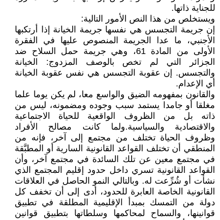
للجناية ذاتها.
ويستخلص من هذا النص الأمور التالية:
إن جريمة التجسس هي نفسها جريمة الخيانة إذا أرتكبها
الأجنبي، ما عدا الجريمة المنصوص عليها في الفقرة
الأولى من المادة 61، وهي جريمة حمل السلاح ضد
الجزائر التي لم تخص بالوصف المزدوج: الخيانة
والتجسس. إن عقوبة التجسس هي نفس عقوبة الخيانة
أي الإعدام.
والقانون بمفهومه الضيق والواسع معا، لم يكن يوما علما
مغلقا أو جامدا يستمد سبب وجوده ومضمونه، ليس من
ذاته بل من الظروف الواقعية للحياة الاجتماعية
والاقتصادية والسياسية.ولما كانت مصالح الأفراد
وظروف الحياة تختلف من مجتمع إلى آخر، فإنه من
المنطقي أن تختلف القواعد القانونية السارية أو المطبَّقة
في مجتمع معين عن تلك السائدة في مجتمع آخر، وأن
القواعد القانونية تسري داخل حدود إقليم المجتمع الذي
نشأت أو شُرِّعت له. وبالتالي النمو الحاصل في العلاقات
القانونية الخاصة العابرة للحدود، أدى إلى أن تخفف كل
دولة من التمسك بمبدأ الإقليمية المطلقة في تطبيق
قوانينها، والسماح لمحاكمها وسلطاتها بتطبيق قوانين