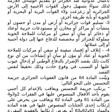
بأعمال عدوانية ضد الجزائر أو بتقديم الوسائل اللازمة
لذلك سواءً بتسهيل دخول القوات الأجنبية إلى الأرض
الجزائرية أو زعزعت ولاء القوات البرية أو البحرية أو
الجوية أو بأية طريقة أخرى.
3- تسليم قوات جزائرية أو أرض أو مدن أو حصون أو
منشآت أو مراكز أو مخازن أو مستودعات حربية أوعتاد
أو ذخائر أو مبانٍ أو سفن أو مركبات للملاحة الجوية
مملوكة للجزائر أو مخصصة للدفاع عنها إلى دولة أجنبية
أو إلى عملائها.
4- - إتلاف أو إفساد سفينة أو سفن أو مركبات للملاحة
الجوية أو عتاد أو مؤن أو مبانٍ أو إنشاءات من أي نوع
كانت ذلك بقصد الإضرار بالدفاع الوطني أو إدخال عيوب
عليها أو التسبب في وقوع حادث وذلك تحقيقاً لنفس
القصد.
وبيَّنت المادة 64 من قانون العقوبات الجزائري جريمة
التجسس على النحو التالي:
" يرتكب جريمة التجسس ويعاقب بالإعدام كل أجنبي
يقوم بأحد الأفعال المنصوص عليها في الفقرات 2و3و4
من المادة 61 وفي المادة 62 ويعاقب من يحرض على
إرتكاب إحدى الجنايات المنصوص عليها في هذه المادة
والمواد 61و62و63 أو يعرض إرتكابها بالعقوبة المقررة