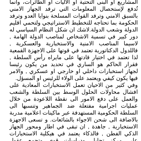
المشاريع او البنى التحتية او الآليات او الطائرات، وانما
تُدفع لإستحصال المعلومات التي ترفد الجهاز الامني
بالسبق الامني وترفد القوات المسلحة بنوايا العدو وترفد
الحكومة بما تحتاجه للتخطيط الاستراتيجي ولتحمي اقليم
الدولة وشعب الدولة.لاشك ان شكل النظام السياسي له
دور كبير في تسمية الاشخاص لمناصب الدولة الهامة ,
لاسيما المناصب الامنية والاستخبارية والعسكرية ,
فاللدول الدكتاتورية تعتمد في قوتها على الاجهزة القمعية
لذا تعتمد في اختيار قادتها على مايراه رأس السلطة ,
فقرار الحاكم هو الساري في تحديد من يكون رئيسا
لجهاز استخبارات داخلي او خارجي او عسكري , والامر
فيها يكون كيفي ويعتمد على الولاء للرئيس او المسؤل.
وفي كثير من الاحيان تعمل الاستخبارات المعادية على
افشال محاولات الحلول الوسط بين السلطة والشعب
والعمل على دفع الامور الى نقطة اللاعودة من خلال
عمليات اجرامية مفتعلة ضد الجماهير وتنسبها الى
السلطة الحكومية المستهدفة عبر ماكينات اعلامية مدربة
بالاضافة الى شحن الاجواء بالشائعات. و تسعى الاجهزة
الاستخبارية , جاهدة , ان تبقى في اطار ومحور الجهاز
الذكي الفطن , فالذكاء يعتمد في هيكلية الاستخبارات
على مركز تحليل ودراسات قوي وتجمع عقول