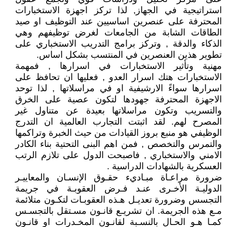
استراتيجية في الجهاز, لذا تركز اجهزة الاستخبارات
المحترفة على عنصرين اساسيين عند التوظيف او صيد
الطاقات الشابة من الجامعات لغرض توظيفهم وهي
الذكاء والدقة , وتركز برامج التدريب الاستخباري على
تطوير هذين العنصرين في المنتسب بشكل اساس.
مهنية وتأثير الاستخبارات في اسرارها , فمهمة
الاستخبارات هتك اسرار العدو , فعليها ان تحافظ على
اسرارها سواءً الارشيفية او في مراسلاتها , لذا توحد
الاجهزة المحترفة جهودها لتكون عصية على الخرق
والتسريب وتكون مراسلاتها بعيدة عن متناول غير
المصرح لهم. لقد اثبتت التجارب العالمية ان التدرج
الوظيفي هو منبع بروز القيادات من حيث الخبرة وتراكمها
والتمرس والتخصص , فمن اهم البنى التحتية بناء الكادر
الامني والاستخباري , فاصبحت الدول على تلازم الرتب
العسكرية بالشهادات الدراسية .
ضرورة مراعـاة مبـاديء حقـوق الإنسـان والمعاييـر
الدوليـة الأخـرى عنـد فـرض العقوبـة في جريمة
التجسس وضرورة تعديـل هـذه العقوبـات لتكـون متلائمة
مـع هذه الجريمة. ان تشريـع قانـون مسـتقل بالتجسـس
كمـا هـو الحـال بالنسـبة لقانـون المخـدرات او قانـون