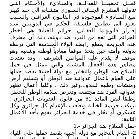
فعــل تحقيقــاً للعدالــة. والمبـاديء والأحـكام التـي
تناولهـا المشرع الجنـائي السـوري متشـابه الى حـد كبيـر
مـع المبـاديء الموجـودة في القانـون العراقـي والسـبب
يعـود الى تطابـق فلسـفة الحكـم في الدولتيـن عنـد
إقـرار قانونهـما العقـابي. جرائم الخيانة هي أخطر
الجرائم التي تقع من الفرد ضد دولته، ذلك أن مقترف
هذه الجريمة يقطع رابطة الولاء المقدسة التي تربطه
بدولته وأمته حين يتخذ موقفاً معادياً لوطنه وشعبه وهو
موقف لا يقدم عليه المواطن الشريف . وقد تعددت
مظاهر هذه الأفعال المشينة والتي تتمثل في حمل
السلاح ضد الوطن والتخابر مع دولة أجنبية بقصد حملها
على القيام بأعمال عدوانية ضد الوطن أو بتسليم أرض
ومنشآت وطنية للعدو...وغير ذلك . وكلها أعمال تظهر
عدوانية الفرد ضد مجتمعه وتعرض سلامة الوطن للخطر.
وطبقاً لنص المادة 61 من قانون العقوبات الجزائري :
يرتكب جريمة الخيانة ويعاقب بالإعدام كل جزائري وكل
عسكري أو بحّار في خدمة الجزائر يقوم بأحد الأعمال
التالية:
حمل السلاح ضد الجزائر -.1
2- القيام بالتخابر مع دولة أجنبية بقصد حملها على القيام