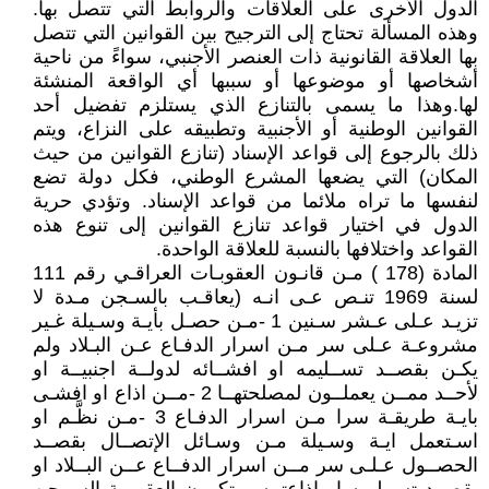
الدول الأخرى على العلاقات والروابط التي تتصل بها.
وهذه المسألة تحتاج إلى الترجيح بين القوانين التي تتصل
بها العلاقة القانونية ذات العنصر الأجنبي، سواءً من ناحية
أشخاصها أو موضوعها أو سببها أي الواقعة المنشئة
لها.وهذا ما يسمى بالتنازع الذي يستلزم تفضيل أحد
القوانين الوطنية أو الأجنبية وتطبيقه على النزاع، ويتم
ذلك بالرجوع إلى قواعد الإسناد (تنازع القوانين من حيث
المكان) التي يضعها المشرع الوطني، فكل دولة تضع
لنفسها ما تراه ملائما من قواعد الإسناد. وتؤدي حرية
الدول في اختيار قواعد تنازع القوانين إلى تنوع هذه
القواعد واختلافها بالنسبة للعلاقة الواحدة.
المادة (178 ) مـن قانـون العقوبـات العراقـي رقم 111
لسنة 1969 تنـص عـى انـه (يعاقـب بالسـجن مـدة لا
تزيـد عـلى عـشر سـنين 1 -مـن حصـل بأيـة وسـيلة غـير
مشروعـة عـلى سر مـن اسرار الدفـاع عـن البـلاد ولم
يكـن بقصــد تســليمه او افشــائه لدولــة اجنبيــة او
لأحــد ممــن يعملــون لمصلحتهــا 2 -مــن اذاع او افشـى
بايـة طريقـة سرا مـن اسرار الدفـاع 3 -مـن نظَّـم او
اسـتعمل ايـة وسـيلة مـن وسـائل الإتصــال بقصــد
الحصــول عـلـى سر مــن اسرار الدفــاع عــن البــلاد او