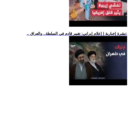
.. نشرة إخبارية | إعلام إيراني: تغيير قادم في السلطة.. والعراق: