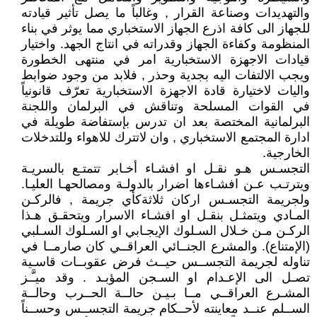
والتهديدات وصناعة القرار , وغالباً ما يصل تأثير قيادته
للجهاز الى كافة اذرع الجهاز الاستخباري مما يوثر في بناء
المنظومة وكفاءة الجهاز وقدراته في انتاج الجهد. واختيار
قيادات الاجهزة الاستخبارية امر في منتهى الخطورة
ويجب الالتفات اليه بجدية وحذر , فلابد من وجود ضوابط
واليات لاختيارة قادة الاجهزة الاستخبارية تعرّف قانونياً
في القوات المسلحة وتناقش في البرلمان واللجنة
البرلمانية المختصة بعد ان تدرس بإستفاضة طويلة في
ادارة المجتمع الاستخباري , وان لاتترك للاهواء وللتدخلات
الخارجية.
التجسـس هـو نقـل او افشـاء أخـابر تتمتـع بالسريـة
ويترتـب عـن افشـاءها اضرار بالدولـة ومصالحهـا العليـا.
ولجريمة التجسـس اركان ثلاثةكأي جريمة , فالركـن
المـادي ويتمثـل بنقـل او افشـاء الاسرار ويتحقـق هـذا
الركـن مـن خـلال السـلوك الإيجـابي او السـلوك السـلبي
(الإمتناع). والمشرع الجنــائي العراقــي كان صارمــا في
تناوله لجريمة التجســس حيــث فرض عقوبــات قاسـية
تصـل الى الإعـدام او السـجن المؤبـد . وقد ميـَّـز
المشـرع العراقــي مــا بـيـن حالــة الحــرب وحالــة
الســلم عنــد معاينته لأحــكام جريمة التجســس وحســناً