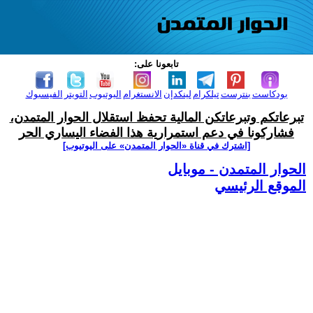
تابعونا على:
بودكاست
بنترست
تيلكرام
لينكدإن
الانستغرام
اليوتيوب
التويتر
الفيسبوك
تبرعاتكم وتبرعاتكن المالية تحفظ استقلال الحوار المتمدن،
فشاركونا في دعم استمرارية هذا الفضاء اليساري الحر
[اشترك في قناة ‫«الحوار المتمدن» على اليوتيوب]
الحوار المتمدن - موبايل
الموقع الرئيسي