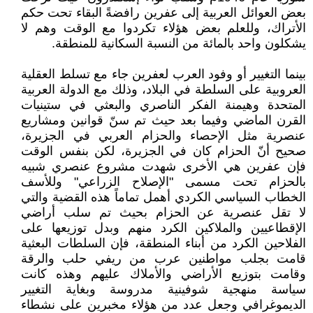
بعض العوائل العربية إلى عفرين رافضةً البقاء تحت حكم
الأتراك، وللعلم بعض هؤلاء تكردوا مع الوقت وهم لا
يشكلون واحد بالمائة من النسبة السكانية للمنطقة.
بينما التغيير أو وفود العرب لعفرين جاء مع تسلط العقلية
العروبية على السلطة في البلاد، وذلك مع الدولة العربية
المتحدة وهيمنة الفكر الناصري والبعثي في ستينيات
القرن الماضي وفيما بعد حيث تم سنّ قوانين ومشاريع
عنصرية مثل الإحصاء والحزام العربي في الجزيرة،
صحيح أنّ الحزام كان في الجزيرة، لكن بنفس الوقت
فإن عفرين هي الأخرى شهدت مشروع عنصري شبيه
بالحزام تحت مسمى "الإصلاح الزراعي" وللأسف
الخطاب السياسي الكردي أهمل تماماً هذه القضية والتي
لا تقل عنصرية عن الحزام بحيث تم سلب أراضي
الإقطاعيين والملاكين الكرد منهم وبدل توزيعها على
الفلاحين الكرد من أبناء المنطقة، فإن السلطات البعثية
قامت بجلب مواطنين عرب من ريفي حلب والرقة
وقامت بتوزيع الأراضي والأملاك عليهم وهذه كانت
سياسة منهجية شوفينية مدروسة وبغاية التغيير
الديموغرافي وجعل عدد من هؤلاء مخبرين على نشطاء