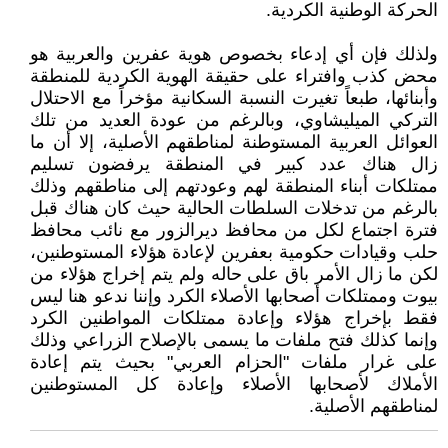
الحركة الوطنية الكردية.
ولذلك فإن أي إدعاء بخصوص هوية عفرين والعربية هو
محض كذب وافتراء على حقيقة الهوية الكردية للمنطقة
وأبنائها، طبعاً تغيرت النسبة السكانية مؤخراً مع الاحتلال
التركي الميليشاوي، وبالرغم من عودة العديد من تلك
العوائل العربية المستوطنة لمناطقهم الأصلية، إلا أن ما
زال هناك عدد كبير في المنطقة يرفضون تسليم
ممتلكات أبناء المنطقة لهم وعودتهم إلى مناطقهم وذلك
بالرغم من تدخلات السلطات الحالية حيث كان هناك قبل
فترة اجتماع لكل من محافظ ديرالزور مع نائب محافظ
حلب وقيادات حكومية بعفرين لإعادة هؤلاء المستوطنين،
لكن ما زال الأمر باق على حاله ولم يتم إخراج هؤلاء من
بيوت وممتلكات أصحابها الأصلاء الكرد وإننا ندعو هنا ليس
فقط بإخراج هؤلاء وإعادة ممتلكات المواطنين الكرد
وإنما كذلك فتح ملفات ما يسمى بالإصلاح الزراعي وذلك
على غرار ملفات "الحزام العربي" بحيث يتم إعادة
الأملاك لأصحابها الأصلاء وإعادة كل المستوطنين
لمناطقهم الأصلية.