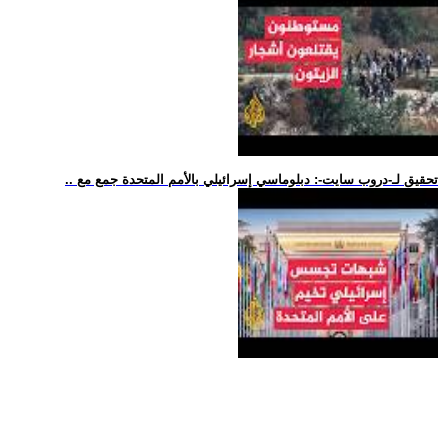
.. تحقيق لـ-دروب سايت-: دبلوماسي إسرائيلي بالأمم المتحدة جمع مع