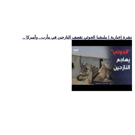
.. نشرة إخبارية | مليشيا الحوثي تقصف النازحين في مأرب.. وأميركا