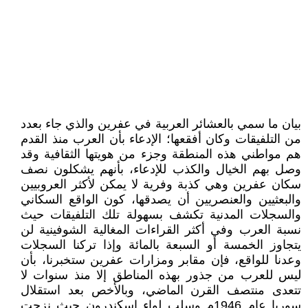
بيان ما سمي بالعشائر العربية في عفرين والذي جاء بعدد
من التلفيقات وكان أفقعها؛ الإدعاء بأن العرب منذ القدم
هم مواطني هذه المنطقة وجزء من هويتها الثقافية وقد
وصل بهم الخيال والكذب للإدعاء، بأنهم يشكلون نصف
سكان عفرين وهي كذبة وفرية لا يمكن لأكثر العروبيين
والبعثيين والعنصريين أن يصدقها، كون الواقع السكاني
والسجلات المدنية تكشف بسهولة تلك التلفيقات حيث
نسبة العرب وفي أكثر القراءات المغالية الشوفينية لن
يتجاوز الخمسة أو السبعة بالمائة وإذا تركنا السجلات
وعدنا للواقع، فإن مقابر ومزارات عفرين ستخبرنا، بأن
ليس للعرب من جذور بهذه المناطق إلا منذ سنوات لا
تتعدى منتصف القرن الماضي، وبالأخص بعد استقلال
سوريا عام 1946م وسلب لواء إسكندرون حيث نزحت