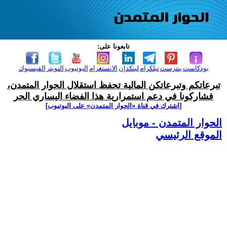
تابعونا على:
بودكاست
بنترست
تيلكرام
لينكدإن
الانستغرام
اليوتيوب
التويتر
الفيسبوك
تبرعاتكم وتبرعاتكن المالية تحفظ استقلال الحوار المتمدن،
فشاركونا في دعم استمرارية هذا الفضاء اليساري الحر
[اشترك في قناة ‫«الحوار المتمدن» على اليوتيوب]
الحوار المتمدن - موبايل
الموقع الرئيسي