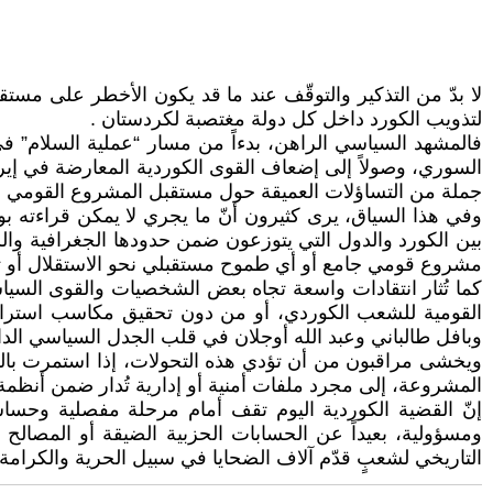
لا بدّ من التذكير والتوقّف عند ما قد يكون الأخطر على مس
لتذويب الكورد داخل كل دولة مغتصبة لكردستان .
فالمشهد السياسي الراهن، بدءاً من مسار “عملية السلام” في
السوري، وصولاً إلى إضعاف القوى الكوردية المعارضة في إيرا
جملة من التساؤلات العميقة حول مستقبل المشروع القومي ا
وفي هذا السياق، يرى كثيرون أنّ ما يجري لا يمكن قراءته ب
بين الكورد والدول التي يتوزعون ضمن حدودها الجغرافية والسي
مشروع قومي جامع أو أي طموح مستقبلي نحو الاستقلال أو تق
كما تُثار انتقادات واسعة تجاه بعض الشخصيات والقوى السي
القومية للشعب الكوردي، أو من دون تحقيق مكاسب استراتيج
وبافل طالباني وعبد الله أوجلان في قلب الجدل السياسي الدا
ويخشى مراقبون من أن تؤدي هذه التحولات، إذا استمرت بالو
المشروعة، إلى مجرد ملفات أمنية أو إدارية تُدار ضمن أنظم
إنّ القضية الكوردية اليوم تقف أمام مرحلة مفصلية وحساسة
ومسؤولية، بعيداً عن الحسابات الحزبية الضيقة أو المصالح ا
التاريخي لشعبٍ قدّم آلاف الضحايا في سبيل الحرية والكرامة 