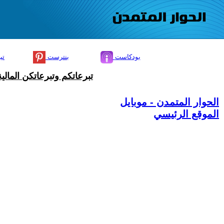
بودكاست
بنترست
تي
تبرعاتكم وتبرعاتكن المال
الحوار المتمدن - موبايل
الموقع الرئيسي