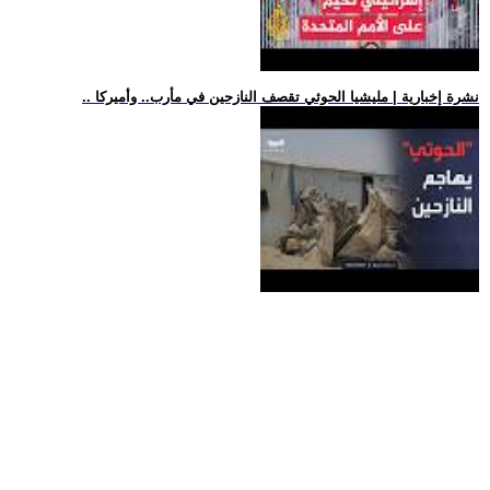
.. نشرة إخبارية | مليشيا الحوثي تقصف النازحين في مأرب.. وأميركا