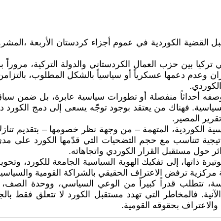
تقبل القضية الكوردية في عموم أجزاء كردستان الأربعة ،المش
 تركيا بين حزب العمال الكردستاني والدولة التركية، مروراً
ن وعدم دعمها عسكرياً أو سياسياً بالشكل المطلوب، بالتزامن 
لكوردي.
وصفه أحداثاً منفصلة أو تطورات سياسية عابرة، بل ضمن سياق
اسية. فهناك من يعتقد بوجود توجّه يسعى إلى دمج الكورد داخل
رير المصير.
اسية الكوردية، المتهمة – من وجهة نظر خصومها – بتقديم تن
ية تتناسب مع حجم التضحيات التي قدّمها الكورد على مدى 
ئر حول مستقبل القرار الكوردي واتجاهاته.
تيرة ذاتها، إلى تفكيك الهوية السياسية الجامعة للكورد، و
ة مركزية ترفض الاعتراف الحقيقي بالشراكة القومية والسياسية
، تتطلب قدراً كبيراً من الوعي السياسي، ووحدة الصف، والق
لآنية. فالمخاطر التي تهدد مستقبل الكورد لا تتعلق فقط بالج
والاعتراف بحقوقه القومية.