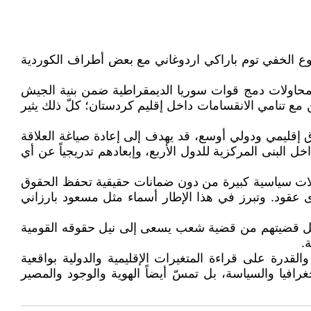
روع الخفي توم باراكي اردوغاني مع بعض أطراف الكوردية
 بمحاولات دمج قوات سوريا الديمقراطية ضمن بنية الجيش
مع تنامي الانقسامات داخل إقليم كردستان؛ كلّ ذلك يثير
 إقليمي ودولي أوسع، قد يهدف إلى إعادة صياغة العلاقة
 البنى المركزية للدول الأربع، وإبعادهم تدريجياً عن أي
ازلات سياسية كبيرة من دون ضمانات حقيقية تحفظ الحقوق
عقود. وتبرز في هذا الإطار أسماء مثل مسعود بارزاني
تحويل قضيتهم من قضية شعب يسعى إلى نيل حقوقه القومية
.
درة على قراءة المتغيرات الإقليمية والدولية بواقعية
غرافيا والسياسة، بل تمسّ أيضاً الهوية والوجود والمصير