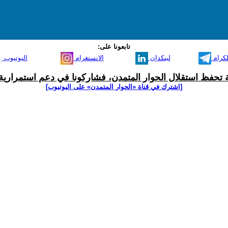
تابعونا على:
لكرام
لينكدإن
الانستغرام
اليوتيوب
ية تحفظ استقلال الحوار المتمدن، فشاركونا في دعم استمرارية 
[اشترك في قناة ‫«الحوار المتمدن» على اليوتيوب]