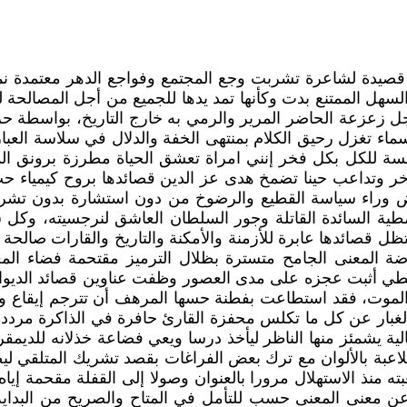
يوان أحضان الوجع للشاعرة هدى عز الدين احتوى على 75 قصيدة لشاعرة تشربت وجع المجتم
ل الممتنع بدت وكأنها تمد يدها للجميع من أجل المصالحة لبد
جل زعزعة الحاضر المرير والرمي به خارج التاريخ، بواسطة حر
في سماء تغزل رحيق الكلام بمنتهى الخفة والدلال في سلاسة 
مسة للكل بكل فخر إنني امراة تعشق الحياة مطرزة برونق الذ
آخر وتداعب حينا تضمخ هدى عز الدين قصائدها بروح كيمياء 
كض وراء سياسة القطيع والرضوخ من دون استشارة بدون تشر
مطية السائدة القاتلة وجور السلطان العاشق لنرجسيته، وك
ل قصائدها عابرة للأزمنة والأمكنة والتاريخ والقارات صالحة
 المعنى الجامح متسترة بظلال الترميز مقتحمة فضاء المع
طي أثبت عجزه على مدى العصور وظفت عناوين قصائد الديوان 
ضة الموت، فقد استطاعت بفطنة حسها المرهف أن تترجم إيقا
غبار عن كل ما تكلس محفزة القارئ حافرة في الذاكرة مرددة 
لية يشمئز منها الناظر ليأخذ درسا ويعي فضاعة خذلانه للديم
متلاعبة بالألوان مع ترك بعض الفراغات بقصد تشريك المتلقي 
ته منذ الاستهلال مرورا بالعنوان وصولا إلى القفلة مقحمة إيا
ن معنى المعنى حسب للتأمل في المتاح والصريح من البداية إ