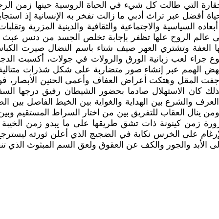
قارة التي طالت كل شيء في الحياة الروسية حينها زمن الرجعي
حياة أفضل عبر تراث أدبي ما زالت تفخر به الإنسانية إذ است
بعاده السياسية والاجتماعية والثقافية والدينية المزرية وتقلب
إلى عالم الروح علها تظفر بإجابة تخلص الجسد من دنس عبث 
ها العفة وتشتري العهر صيف شتاء باسم النضال صيرت الكبا
وع جراء لعب زبانية الورق والرولات في جولات، أكسبت الد
تنهض الهمم عبر إنشاء صور متضاربة على شكل شذرات متتالي
أن جفت المقل وهتكت أعراض العفاف وأعمى الحنين الأبصار، فو
ك كان الاستهلال صادما بحضور الشيطان رفيق درجها السفلي
العرف والشرع بين الهداية والغواية بين الخيط الفاصل بين ال
من ينال العقاب للتفريق بين من اختار السراط المستقيم وبين
ة زمن كينونة ذات تشق طريقها على ما يبدو زمن الخيبة
لإرغام على الخرس نكاية في الضجيج الذي أعلن ثورته ليسترج
ى الأبد والجور والكف عن العقوق ولعق السم المبثوث الذي تنف