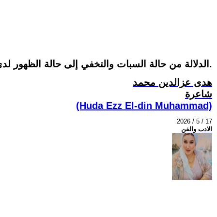
الدلالة من حالة السبات والتخفي إلى حالة الظهور لدى الشاعرة( هدى عز الدين)مصر في ديوانها (أحضان الوجع) بقلم الناقدة سهيلة حماد / تونس.
هدى عزالدين محمد
شاعرة
(Huda Ezz El-din Muhammad)
2026 / 5 / 17
الادب والفن