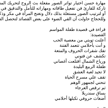
مهارة حسن اختيار تواتر الصور مفعلة بث الروح لتحريك المشه
تاركة للقارئ فن تفعيل طاقاته ومهاراته للتأمل والتدقيق ف
أو لترتيب الصور مستغلة بذلك دلال وتغنج المرأة في مكر وذكا
وللحجاج حاولت أن القي الضوء على بعض القصائد لتحصل الفا
قراءة في قصيدة طفلة المواسم
القصيدة:
أعلنت توبتي من معصية الحب
و أنت بأحلامي تتعمد الفتنة
تفك شفرات الحروف والمتعة
تكشف عن فتوني
ورياح الشمال اقتلعت أغصاني
طفلة الربيع البليدة
لا تجيد لعبة العشق
تقف علي مسرح الحياة
تنحني لجمهور الوهم
ثم ترقص العرجاء
بساق سندريلا
أضغاث حروفي تكبلها أحلامي