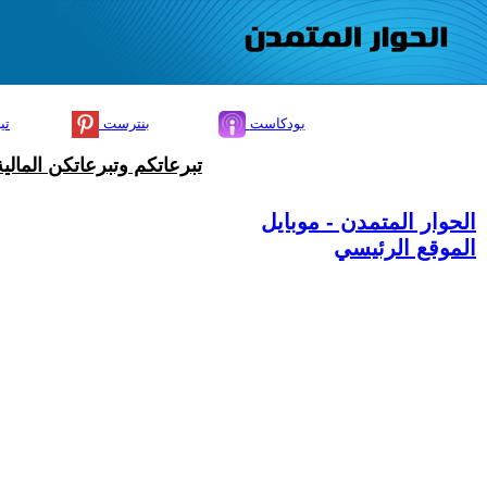
بودكاست
بنترست
تي
تبرعاتكم وتبرعاتكن المال
الحوار المتمدن - موبايل
الموقع الرئيسي