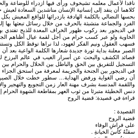
ناقدا لأعمال معلمه تشيخوف ورأى فيها ازدراء للوضاعة والح
كلاهما أن ينفد إلى إنسانية الإنسان مناشدين السعادة لعيش 
بحسها النضالي بالكلمة الهادفة بازدرائها للواقع المعيش بكل أ
الفرد والجماعة متشبثة بالحرف من خلال رسائل تبعثها بها 
في الديجور بعد ركوب ظهور الخراف المعدة للذبح تفتدي ب
الخاوية ولو عبر كسب حرام من أجل لقمة عيال أظناهم الج
فسهب العقول ونيم الفكر لعهود، لذا نراها توقظ الكل وتس
الصبر معلنة بداية ثورة جديدة شعارها الكلمة الواعية بعد 
قصائد الكشف والبحث عن أسرار الغيب في عالم البرزخ لذل
التسجيل للتفريق بين الحق والباطل بين الحلال والحرام بين 
في الديجور بين الجنحة والجريمة لمعرفة من استحق الجزاء و
أن رضي الغواية ورفض الهداية… سطور خطت خلال الصيرور
واللقمة المدنسة بشرف مهنة العار زمن التجويع والتهجير وا
دنس الخطيئة متبرئا من ثوب العهر بمقاطعة الشهوة الحرام إل
قراءة في قصيدة: قضية الروح
القصيدة :
قضية الروح
على فراشِ الوفاء
سقتْهُ كأسَ الخيانةِ .