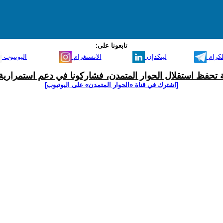
تابعونا على:
لكرام
لينكدإن
الانستغرام
اليوتيوب
ية تحفظ استقلال الحوار المتمدن، فشاركونا في دعم استمرارية 
[اشترك في قناة ‫«الحوار المتمدن» على اليوتيوب]