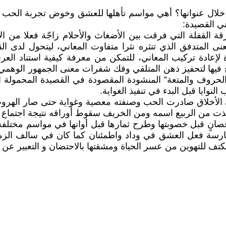
ن خلال عنوانها؟ أهي مواسم تأهلها للعشق وخوض تجربة الح
ي القصيدة:
قة القفلة التي فرقت بين الأضغاث والأحلام زاجّة فعلا من ال
عنى المتدفق الذي تنثره نثرا متفاوت المعاني، ليتحول لدى ا
 لإعادة تركيب المعاني، للتمكن من معرفة كيفية استناد ا
فيها لتحفيز ذهن المتلقي وفك شفرات معنى الجمهور الوهمي م
الحروف والمتعة” المنشودة المقصودة في القصيدة المحمولة ا
نوايا قبل البدء في تنفيذ الغواية.
 الأخلاق صادرت الحب وصنفته معصية وغواية حتى صار الهروب 
تخذت من الربيع اسمه ومن الخريف سقوط أوراقه نتيجة اجتماع 
غصانٍ قبل خصوبتها وطرح ثمارها قبل أوانها في مواسم مختلفة ح
 ممارسة فعل العشق في وداد واطمئنان كما كان في سالف ا
كتف للتهوين من عسر الحياة ومشقتها بالاحتضان و التعبير عن ا