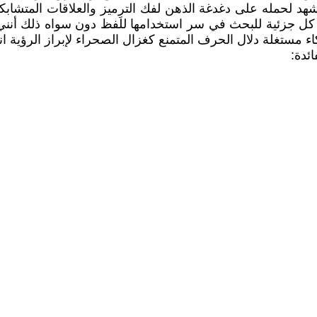
د لحمله على دغدغة الذهن لفك الترميز والعلاقات المتشابكة 
ي كل جزئية للبحث في سر استخدامها للَفظ دون سواه ذلك أنني
ء مستغلة دلال الحرف المتمنع كغزال الصحراء لإبراز الرؤية ان
ئدة: