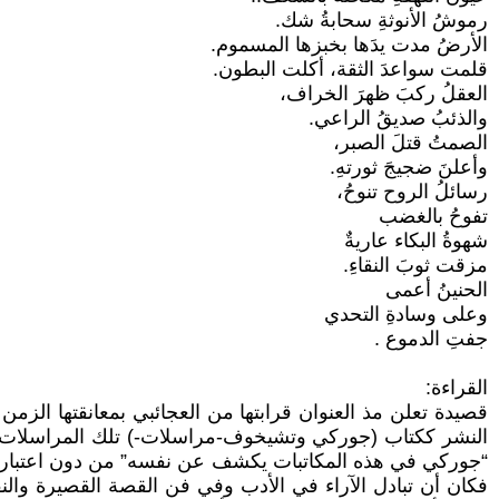
رموشُ الأنوثةِ سحابةُ شك.
الأرضُ مدت يدَها بخبزها المسموم.
قلمت سواعدَ الثقة، أكلت البطون.
العقلُ ركبَ ظهرَ الخراف،
والذئبُ صديقُ الراعي.
الصمتُ قتلَ الصبر،
وأعلنَ ضجيجَ ثورتهِ.
رسائلُ الروح تنوحُ،
تفوحُ بالغضب
شهوةُ البكاء عاريةٌ
مزقت ثوبَ النقاءِ.
الحنينُ أعمى
وعلى وسادةِ التحدي
جفتِ الدموع .
القراءة:
قصيدة تعلن مذ العنوان قرابتها من العجائبي بمعانقتها ال
النشر ككتاب (جوركي وتشيخوف-مراسلات-) تلك المراسلات ال
“جوركي في هذه المكاتبات يكشف عن نفسه” من دون اعتبار 
فكان أن تبادل الآراء في الأدب وفي فن القصة القصيرة وال