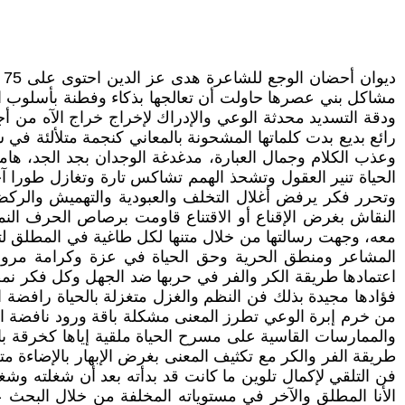
د
مشاكل بني عصرها حاولت أن تعالجها بذكاء وفطنة بأسلوب السه
ودقة التسديد محدثة الوعي والإدراك لإخراج خراج الآه من أ
رائع بديع بدت كلماتها المشحونة بالمعاني كنجمة متلألئة 
وعذب الكلام وجمال العبارة، مدغدغة الوجدان بجد الجد، ها
الحياة تنير العقول وتشحذ الهمم تشاكس تارة وتغازل طورا 
وتحرر فكر يرفض أغلال التخلف والعبودية والتهميش والر
النقاش بغرض الإقناع أو الاقتناع قاومت برصاص الحرف الن
معه، وجهت رسالتها من خلال متنها لكل طاغية في المطلق لتظ
المشاعر ومنطق الحرية وحق الحياة في عزة وكرامة مروضة
اعتمادها طريقة الكر والفر في حربها ضد الجهل وكل فكر نم
فؤادها مجيدة بذلك فن النظم والغزل متغزلة بالحياة راف
من خرم إبرة الوعي تطرز المعنى مشكلة باقة ورود نافضة ال
والممارسات القاسية على مسرح الحياة ملقية إياها كخرقة با
طريقة الفر والكر مع تكثيف المعنى بغرض الإبهار بالإضاءة 
فن التلقي لإكمال تلوين ما كانت قد بدأته بعد أن شغلته وشغب
الأنا المطلق والآخر في مستوياته المخلفة من خلال البحث ع