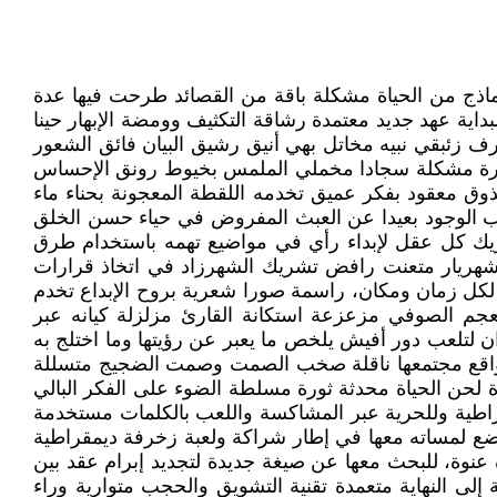
ع وفواجع الدهر معتمدة نماذج من الحياة مشكلة باقة من القصائد طرحت فيها عدة
اية عهد جديد معتمدة رشاقة التكثيف وومضة الإبهار حينا
ف زئبقي نبيه مخاتل بهي أنيق رشيق البيان فائق الشعور
العبارة مشكلة سجادا مخملي الملمس بخيوط رونق الإحساس
وق معقود بفكر عميق تخدمه اللقطة المعجونة بحناء ماء
حب الوجود بعيدا عن العبث المفروض في حياء حسن الخلق
يك كل عقل لإبداء رأي في مواضيع تهمه باستخدام طرق
ل شهريار متعنت رافض تشريك الشهرزاد في اتخاذ قرارات
 لكل زمان ومكان، راسمة صورا شعرية بروح الإبداع تخدم
جم الصوفي مزعزعة استكانة القارئ مزلزلة كيانه عبر
لتلعب دور أفيش يلخص ما يعبر عن رؤيتها وما اختلج به
ع واقع مجتمعها ناقلة صخب الصمت وصمت الضجيج متسللة
لحن الحياة محدثة ثورة مسلطة الضوء على الفكر البالي
قراطية وللحرية عبر المشاكسة واللعب بالكلمات مستخدمة
ليضع لمساته معها في إطار شراكة ولعبة زخرفة ديمقراطية
ه عنوة، للبحث معها عن صيغة جديدة لتجديد إبرام عقد بين
لى النهاية متعمدة تقنية التشويق والحجب متوارية وراء