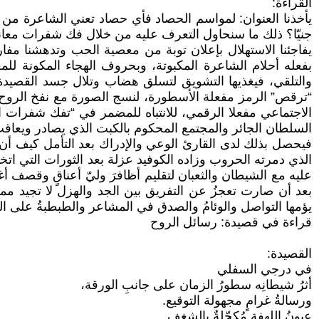
القراءة:
يأخذنا العنوان: لمواسم الحصاد فأي حصاد تعني الشاعرة م
جنيّا؟ ذلك ما سنحاول التعرف عليه من خلال فك شفرات معان
يفاجئنا الاستهلال بإعلان توبة من معصية الحب وتدهشنا مفار
بفعله أحلام الشاعرة المكبوتة، وبحروف الهجاء المكونة للم
والتلقي، فيغذيها التشويق لتسلق هضاب وتلال جسد القصيدة
“ترقص” الرمز مفعلة الأسطورة، لنسج الصورة مع نفخ الروح 
الاجتماعي مفعلا الرقمي، للانتباه للمضمر في “تفك شفرات 
السلطان الجائر والمجتمع المحكوم بالكبت الذي يصادر ويعاقب ال
فيحصل بذلك لدى القارئ الوعي والإدراك بعد التأمل كيف أن
الذي دمرته الحروب وزاده الكوفيد عزلة بعد الثورات التي ا
عليه مع الشيطان والثعبان لتقليم أظافرَ وليّ أعناقٍ وقصف أ
بعد أن صارت تعجزُ عن التفريق بين الجد والهزل لا تجيد
يؤمها التواصل والوئامُ والصدق في المشاعر والطبطبةُ على ال
قراءة في قصيدة: رسائل الروح
القصيدة:
في درجي السفلي
أثرُ شيطانِه سطورُ الزمان على جانبِ الورقة،
ورسالةُ غرامٍ مجهولة التوقيع.
عيونُ اللهفةِ مُكحّلةٌ بالشغف..