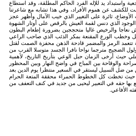
ة واستبداد يد للإله الفرد الحاكم المطلقة، وقد استطاع
جابت للكشف عن هموم الأفراد، وفي هذا تشابه مع شاعرتنا
ات الأوضاع، ثائرة على التغيير الذي خيب الآمال وأظهر عجز
الوجود الذي دنس لقمة العيش بالرقص على أوتار الشهوة
ش نعاجا والرخيص غاليا متحججين بضرورة إطعام البطون
جل وخطب الورع المقنعة بمكر الذئب الذي صاحب الراعي
ة تتعمد الرمز والمضمر قادحة الذهن محفزة الصمت لقتل
لول الضجيج مترجما نواحا نافرا الجسد متوسلا القرب من
 حيث أرخى الزمان حبل الوعي بتأريخ التاريخ، لأهمية
صراحة والوقاحة بين المباح في واضح النهار وبين المحظور
 من ضل السبيل ليستقر في السعير منتظرا يوم الدين بعد
 حيث تخطت كل الخطوط الحمراء محققة المتعة الحرام
ع بها حقه في التعبير ليحيى من جديد في كنف التعفف من
ثه الأفاعي.