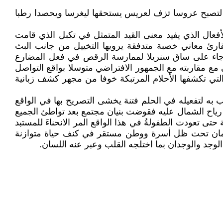
ب لتصبح عروسا تزف لعريس يستحقها ليغرسا ويحصدا رطبا
أفعال الذي يفيد معنى القيد المتمثل في تكبل الذي قامت
لقارئ معاني خصبة متدفقة يرويها التخييل من جانب البث
لعرجاء على ساق سنريلا لممارسة الرقص في فعل المضارع
ع مقاربته مع الجمهور الافتراضي متوسلا بواقع التواصل
لتي تكشفها الأحلام المرتبكة خوفا من مجهر كشف زبانية
به لتفعيله في الحلم فتنة يخشى التصريح بها في الواقع
رياح الشمال عليه فقوضت بنيان مجتمع بعد تواطئ الجميع
تى تعودت الطفولةُ في هذا الواقع المر الانحناءَ للمستبد
لزمان تحت ظل أسرة ووطن مستقر في كنف حياة متوازنة
لوجد والوجدان بما اختلجه القلب وعبر عنه اللسان.