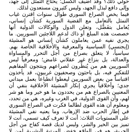
حولي ذلك؟ وقد أضيف الكسل: يحتاج التمثل إلى جهد،
وإلى دافع لبذل الجهد، وليس كثيرون مستعدون لذلك.
فيما يخص الصراع السوري طوال سنوات اقترن غياب
التمثل بالتعامل مع القضية السورية كشأن إنساني،
يُعامل بتفَضُّل، وتعلن الدول والوكالات الدولية أنها
خصصت هذه المبلغ أو ذاك لدعم اللاجئين السوريين. ما
يجري نفيه عمن يعاملون كشأن إنساني هو المشيئة
(إيجنسي) السياسية والمعرفية والأخلاقية الخاصة بهم.
سياسياً، لا يتعلق بصراع من أجل التحرر والمساواة
والعدالة، بل بنزاع غير عقلاني غامض؛ ومعرفياً ليس
السوريين هم من يُنظِّرون لصراعهم وينتجون المفاهيم
للتفكير فيه، بل باحثون وصحفيون غربيون، قد يأخذون
اقتباساً من بعض السوريين ليعطوا انطباعاً بعمل ميداني
جدي؛ وأخلاقياً يجري إنكار المشيئة الأخلاقية بنفي أن
المعنيين بالصراع هم من يحددون ما هو خير وما هو شر
لهم، وأن القوى الدولية، في الغرب وغيره، هي من تحدد،
ومعلوم أن هذه القوى لطالما فكرت في الصراع السوري
في إطار الحرب ضد الإرهاب. وما يعنيه نفي المشيئة
على المستويات الثلاث: أنت لا تعرف كيف تسمي، أنت لا
تميز بين الخير والشر، وليس لديك قصة كفاح من أجل
الحرية، هو في الواقع خفض المرتبة البشرية لمن لا