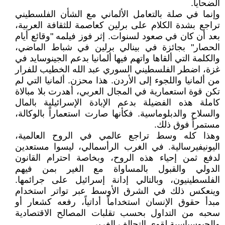
الضحايا.
وإنما في صلة بالتعامل الألماني مع الشأن الفلسطيني
تراجع بشدة الكلام على برلين كعاصمة للثقافة العربية،
بعد أن كان في صعود لسنوات. إثر فوز فيلمه "وقائع أيام
الحصار" بجائزة في بينالي برلين في شباط الماضي،
والكلمة التي ألقاها واتهم فيها ألمانيا بدعم الجينوسايد في
غزة، اضطر الفلسطيني السوري عبد الله الخطيب للفرار
من ألمانيا واللجوء إلى الأردن. هذا محزن. ألمانيا التي لم
تكن قوة استعمارية في المجال العربي، أهدرت بلا مبالاة
كاملة هذه الفضيلة بدعم الإبادة الإسرائيلية بالمال
والسلاح والدبلوماسية. فكأنها صارت استعماراً بالوكالة،
مستمراً فوق ذلك.
وهذا كله وسط تراجع عالمي في الروح العالمية،
اليونيفيرسالية. في الغرب الرأسمالي، ليسوا مستعدين
لدفع ثمن إحياء هذه الروح، وبخاصة احترام القانون
الدولي والقبول بالمساواة مع الغير بمن فيهم
الفلسطينيون، وبالتالي إدانة إسرائيل على جرائمها.
وينعكس ذلك في الشرق الأوسط عبر تواتر استخدام
مبدأ حقوق الإنسان استخداماً أداتياً، رفعه كشعار أو
سحبه من التداول بحسب تقلبات المصالح الاقتصادية
والجيوسياسية لقوى التحالف الغربي.