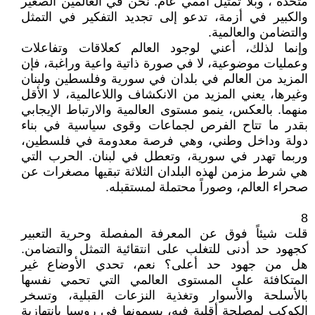
متحدة"، وبلا تمثيل أممي عام. نحن في العالمين الصغير
والكبير في أزمة، تدعو إلى تجديد التفكير في التمثل
والتضامن والعالمية.
وإنما لذلك، أعني لوجود العالم كعلاقات وتفاعلات
وعمليات موضوعية، لا في صورة ذاتية واعية وراغبة، فإن
المزيد من العالم في بلدان في سورية وفلسطين ولبنان
وغيرها، يعني المزيد من الانكشاف واللاعالمية، لا الأقل
منهما. بالعكس، ينمو مستوى العالمية والارتباط الإيجابي
بقدر ما تتاح الفرص لجماعات وقوى سياسية في بناء
دولة وداخل وطني، وهي فرصة معدومة في فلسطين،
وربما تهدر في سورية، وتعطل في لبنان. الحرب التي
هي شرط مزمن لهذه البلدان الثلاثة تبقيها مصغرات عن
صحراء العالم، وصوراً محتملة لمستقبله.
8
قلت شيئاً فوق عن المعرفة المفصلة وحرية التعبير
كجهود حد أدنى للتغلب على انتقائية التمثل والتضامن.
هل من جهود حد أعلى؟ نعم، تحدي الأوضاع غير
المتكافئة على المستوى العالمي التي تحمي نفسها
بالأسلحة والأسوار وتغذية النزعات القبلية، وتسخر
الكوكب لمصلحة أقلية فيه، يسمونها في روسيا بانتهازية