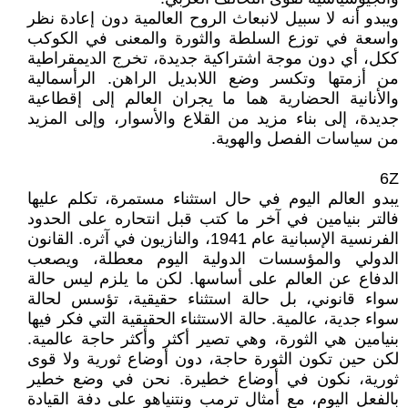
ويبدو أنه لا سبيل لانبعاث الروح العالمية دون إعادة نظر
واسعة في توزع السلطة والثورة والمعنى في الكوكب
ككل، أي دون موجة اشتراكية جديدة، تخرج الديمقراطية
من أزمتها وتكسر وضع اللابديل الراهن. الرأسمالية
والأنانية الحضارية هما ما يجران العالم إلى إقطاعية
جديدة، إلى بناء مزيد من القلاع والأسوار، وإلى المزيد
من سياسات الفصل والهوية.
6Z
يبدو العالم اليوم في حال استثناء مستمرة، تكلم عليها
فالتر بنيامين في آخر ما كتب قبل انتحاره على الحدود
الفرنسية الإسبانية عام 1941، والنازيون في آثره. القانون
الدولي والمؤسسات الدولية اليوم معطلة، ويصعب
الدفاع عن العالم على أساسها. لكن ما يلزم ليس حالة
سواء قانوني، بل حالة استثناء حقيقية، تؤسس لحالة
سواء جدية، عالمية. حالة الاستثناء الحقيقية التي فكر فيها
بنيامين هي الثورة، وهي تصير أكثر وأكثر حاجة عالمية.
لكن حين تكون الثورة حاجة، دون أوضاع ثورية ولا قوى
ثورية، نكون في أوضاع خطيرة. نحن في وضع خطير
بالفعل اليوم، مع أمثال ترمب ونتنياهو على دفة القيادة