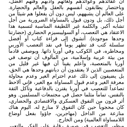
أن عقائدهم وعوائدهم ولغاتهم وأدبهم وفنهم أفضل،
وباختصار يطابقون أنفسهم بالعقل والعالم والحضارة.
على العالم أن يشبههم، ليس دون أن يفعلوا هم شيئاً من
أجل ذلك، بل ودون قبول بالمساواة الضرورية من أجل
تشابه أكبر. والكلمة غير اللطيفة المناسبة لتسمية هذا
الاعتقاد هي التعصب، أو السوليبسيزم الحضاري (حضارتنا
وحدها موجودة). أتشوق إلى قراءة كتاب أو أفضل
سلسلة كتب قد تظهر يوماً في نقد التعصب الأوربي
ومخاطره، في الكوكب وفي أوربا ذاتها. وبوصفي قادماً
من بيئة عربية وإسلامية، من المألوف أن توصف في
أوربا بالمتعصبة، وأعلم يقيناً أن فيها غير قليل من
المتعصبين الذين لا يعتقدون أن ديانتهم وحدها هي الحق،
بل يضيفون إلى ذلك عدم احترام الغير وعدم محاولة
معرفة الغير وعدم قبول المساواة مع الغير، فإني ألاحظ
تصاعداً للتعصب في أوربا يقترن بالدفاعية وتآكل الثقة
بالنفس، تماماً مثلما حصل في مجتمعات المسلمين. وهو
أثر قرون من التفوق العسكري والاقتصادي والحضاري،
كان محجوباً حين كان التفوق لا منازع له. اليوم هناك
منازعة من الداخل (مهاجرين، جاؤوا بفعل أوضاع
اللامساواة العالمية) ومن الخارج.
ويظهر التعصب في صورة رقابة على الفكر والتعبير