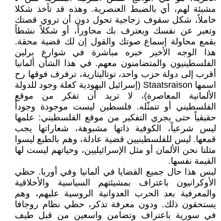
مشيئة لهم، أي بالضبط العنصرية. وهذه قد تأخذ شكلا
خاملاً، شكل سقوف زجاجية تحول دون أن تروي قصتك
وتعبر عن نفسك ويعترف بك محاوراً، أو شكلاً نشطاً
بقمع محاولة إسماع صوتك والقول إن لك قضية محقة.
هذا الوجه الأخير خبره مباشرة في شوارع برلين
الفلسطينيون والمتضامنون معهم. في هذا الشأن ألمانيا
أقرب إلى دولة حزب واحد، توتاليتارية، ترفرف فوقها رح
اسمها Staatsraison (إسرائيل اليهودية كعلة وجود للدولة
الألمانية المعاصرة)، لا تريد أن تفكر من موقع
الفلسطيني أو تتمثّله. فلسطين ليست موجودة وجوداً
حقيقياً حتى يجري التفكير من موقع الفلسطيني: علمها
ليس شرعياً، الكوفية ذاتها مشبوهة، شعاراتها يجب
قمعها. ليس للفلسطينيين قضية عادلة، وهم بالطبع ليسوا
مثلنا نحن الألمان أو مثل الإسرائيليين، وحياتهم ليست لها
القيمة نفسها.
ليس هذا حال جميع القضايا في ألمانيا وفي أوربا. حظي
الأوكرانيون باعتراف بمشيئتهم السياسية والأخلاقية
والمعرفية بعد الحرب العدوانية الروسية عليهم، وهم
يستحقون ذلك. ودون معرفة تذكر، حظي نظام روجافا
في سورية باعتراف وتضامن واسعين من قبل طيف