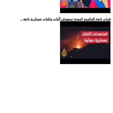
.. قوات تابعة للحكومة اليمنية تستهدف آليات وثكنات عسكرية تابعة