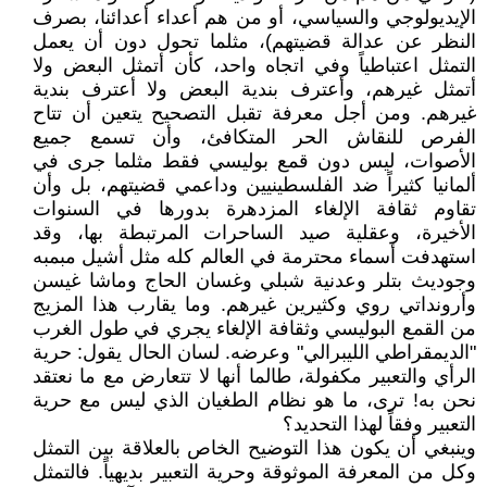
الإيديولوجي والسياسي، أو من هم أعداء أعدائنا، بصرف
النظر عن عدالة قضيتهم)، مثلما تحول دون أن يعمل
التمثل اعتباطياً وفي اتجاه واحد، كأن أتمثل البعض ولا
أتمثل غيرهم، وأعترف بندية البعض ولا أعترف بندية
غيرهم. ومن أجل معرفة تقبل التصحيح يتعين أن تتاح
الفرص للنقاش الحر المتكافئ، وأن تسمع جميع
الأصوات، ليس دون قمع بوليسي فقط مثلما جرى في
ألمانيا كثيراً ضد الفلسطينيين وداعمي قضيتهم، بل وأن
تقاوم ثقافة الإلغاء المزدهرة بدورها في السنوات
الأخيرة، وعقلية صيد الساحرات المرتبطة بها، وقد
استهدفت أسماء محترمة في العالم كله مثل أشيل مبمبه
وجوديث بتلر وعدنية شبلي وغسان الحاج وماشا غيسن
وأرونداتي روي وكثيرين غيرهم. وما يقارب هذا المزيج
من القمع البوليسي وثقافة الإلغاء يجري في طول الغرب
"الديمقراطي الليبرالي" وعرضه. لسان الحال يقول: حرية
الرأي والتعبير مكفولة، طالما أنها لا تتعارض مع ما نعتقد
نحن به! ترى، ما هو نظام الطغيان الذي ليس مع حرية
التعبير وفقاً لهذا التحديد؟
وينبغي أن يكون هذا التوضيح الخاص بالعلاقة بين التمثل
وكل من المعرفة الموثوقة وحرية التعبير بديهياً. فالتمثل