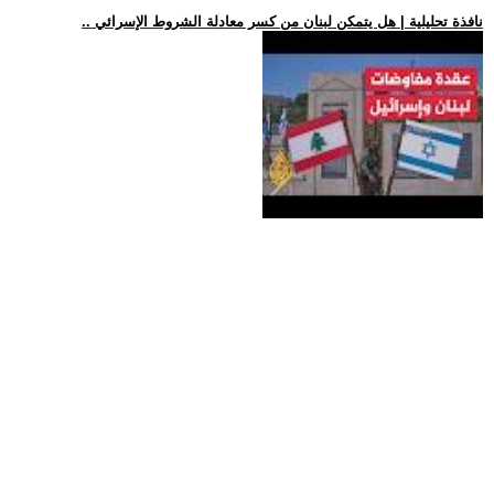
.. نافذة تحليلية | هل يتمكن لبنان من كسر معادلة الشروط الإسرائي