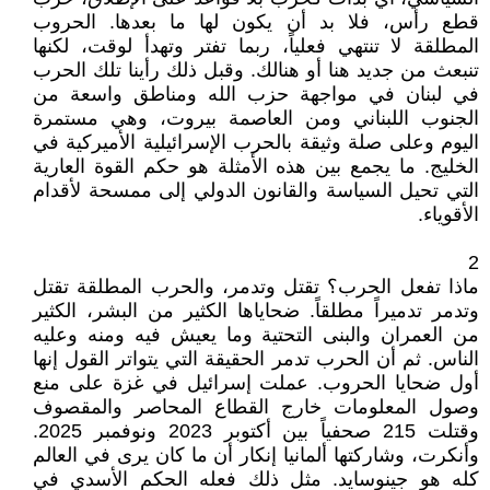
قطع رأس، فلا بد أن يكون لها ما بعدها. الحروب
المطلقة لا تنتهي فعلياً، ربما تفتر وتهدأ لوقت، لكنها
تنبعث من جديد هنا أو هنالك. وقبل ذلك رأينا تلك الحرب
في لبنان في مواجهة حزب الله ومناطق واسعة من
الجنوب اللبناني ومن العاصمة بيروت، وهي مستمرة
اليوم وعلى صلة وثيقة بالحرب الإسرائيلية الأميركية في
الخليج. ما يجمع بين هذه الأمثلة هو حكم القوة العارية
التي تحيل السياسة والقانون الدولي إلى ممسحة لأقدام
الأقوياء.
2
ماذا تفعل الحرب؟ تقتل وتدمر، والحرب المطلقة تقتل
وتدمر تدميراً مطلقاً. ضحاياها الكثير من البشر، الكثير
من العمران والبنى التحتية وما يعيش فيه ومنه وعليه
الناس. ثم أن الحرب تدمر الحقيقة التي يتواتر القول إنها
أول ضحايا الحروب. عملت إسرائيل في غزة على منع
وصول المعلومات خارج القطاع المحاصر والمقصوف
وقتلت 215 صحفياً بين أكتوبر 2023 ونوفمبر 2025.
وأنكرت، وشاركتها ألمانيا إنكار أن ما كان يرى في العالم
كله هو جينوسايد. مثل ذلك فعله الحكم الأسدي في