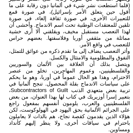
(قلما استطعت نشر شيء في ألمانيا دون رقابة على ما
أقول حين يتعلق الأمر بإسرائيل)، في صورة قمع
للتعبيرات الأخرى، في صورة ثقافة إلغاء، في صورة
تلقين للمعتقدات الوطنية تحت اسم الاندماج. وأخشى أن
لهذا التعصب مستقبل مخيف، ويقلقني ألا أرى خشية
مماثلة من مثقفي أوربا وفلاسفتها. بعضهم حراس
للتعصب في واقع الأمر.
وأثر التعصب يضاف إلى ما تقدم ذكره من عوائق للتمثل،
التفوق والمظلومية والامتثال والكسل.
ويتصل بذلك أن العلاقة بين الألمان والسوريين
والفلسطينيين، وعموم المهاجرين، تخلو من عنصر
الاحترام، وهذا هو الحال عموماً في أوربا، وهو ما يحكم
على سياسات الاندماج بقلة المحصول. تنجح ألمانيا في
تربية بعض متعهدي الذنب Subcontractors of Guilt،
بتعبير إسرا أوزيريك في كتاب لها بهذا العنوان، من بعض
الفلسطينيين والعرب، يلومون أنفسهم بمفعول راجع
على الجرائم الألمانية بحق اليهود في الهولوكوست، لكن
هؤلاء الذين يقدمون كقصة نجاح، هم بالذات لا يعاملون
باحترام في سياقات أخرى، ولا ينظر إليهم كأنداد
ومساوين.