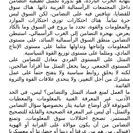
بنهاية الحرب الباردة، هو بدوره تكميل لطبقية التضامن
داخل المجتمعات الرأسمالية الغربية ذاتها. هناك سوق
للقضايا، تتنافس فيه على التضامن، لكن السوق ليس
حرة تماماً. هناك احتكارات توزي احتكارات الموارد
والمعلومات والقوة، تحدد ما يروج في السوق وما بالكاد
يعرض. بهجرة التضامن إلى الغرب الرأسمالي، استبطن
التضامن منطق السوق الرأسمالية السائد، على مستوى
المعلومات وإنتاجها وتداولها مثلما على مستوى الإنتاج
المادي، ومثلما على مستوى توزيع القوة السياسية.
التمثل على المستوى الفردي معادل للتضامن على
المستوى الجمعي. ربما يجعل التمثل منا أفراداً صالحين،
لكنه لا يخلق روابط سياسية ولا ينفتح حتماً على عمل
مشترك من أجل التغيير، ولا يتحدى علاقات القوة والثروة
القائمة.
ما العمل لمنع فساد التمثل والتضامن؟ ليس، في الحد
الأدنى، غير المعرفة الغنية بالمعلومات والمعطيات
الموثوقة لأي أوضاع عيانية يثار بخصوصها سؤال التضامن
والتمثل، أي ليس غير المعرفة الصحيحة والقابلة للتصحيح
المستمر، تصحح اختلالات سوق المعلومات، وتمنع
التضامن من أن يكون موالاة على القرابة أو الهوية
(فنوالي من هم من عرقنا أو ديننا أو حضارتنا أو معسكرنا