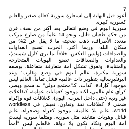
7
أعود قبل النهاية إلى استعارة سورية كعالم صغير والعالم
كسورية كبيرة.
سورية اليوم في وضع انتقالي بعد أكثر من نصف قرن
من حكم طغيان قاتل، ونحو 14 عاماً من صارع مركب
متعدد الأطراف، ذهب ضحيته ما لا يقل عن 2% من
سكان البلد، وربما أكثر. الحرب تصنع العداوات
والصداقات (وليس العكس، خلافاً لما يرى كارل شميت)،
والعداوات والصداقات تصنع الهويات المتخارجة
والمتنابذة، وتعوق تشكل أمة متعارفة متفاعلة. بوصفه
سورية مكبرة، عالم اليوم في وضع مقارب: وعد
اليونفيرسالية بتطوير ذات عالمية فشل تماماً. العالم ليس
موجوداً كإرادة، كذات، كـ"مجتمع دولي" له سمع وبصر،
كرأي عام عالمي، لكنه موجود كعمليات عولمة، كتفاعلات
غير ودية (حتى داخل الغرب، اليوم)، كعلاقات قوة وإكراه
ضمني لا كعلاقات ثقة وتعاون. نعيش في worldless
world، عالم بلا عالمية، موجود كعراء وصحراء، عالم
قبائل وهويات متنابذة مثل سورية. ومثلما سورية ليست
أمة اليوم وتكاد تكون بلا دولة، فالعالم ليس "أمماً