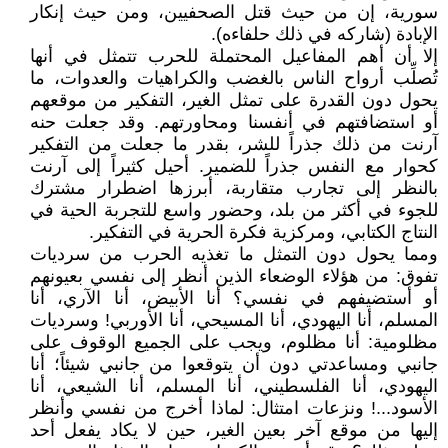
سورية، إن من حيث قتل الصحفيين، ومن حيث إنكار
الإبادة (شاركه في ذلك حلفاءه).
إلا أن أهم المفاعيل المحتملة للحرب تتمثل في أنها
تُصلِّب أرواح الناس بالغضب والكراهيات والعدوات، ما
يحول دون القدرة على تمثل الغير، التفكير من موقعهم
أو استضافتهم في أنفسنا ومحاورتهم. وقد جعلت حنه
آرنت من ذلك جذراً للشر، بقدر ما جعلت من التفكير
كحوار مع النفس جذراً للضمير. أحيل كثيراً إلى آرنت
بالنظر إلى تجارب متقاربة، أبرزها اضطرار مشترك
للجوء في أكثر من بلد، وحضور واسع للتجربة الحية في
النتاج الكتابي، ومركزية فكرة الحرية في التفكير.
ومما يحول دون التمثل ما تغذيه الحرب من سرديات
تفوق: من هؤلاء الوضعاء الذين أنظر إلى نفسي بعيونهم
أو أستضيفهم في نفسي؟ أنا الأبيض، أنا الآري، أنا
المسلم، أنا اليهودي، أنا المسيحي، أنا الأوربي! وسرديات
مظلومية: أنا مظلوم، ويجب على الجميع الوقوف على
جانبي ومساعدتي دون أن يتوقعوا من جانبي شيئاً؛ أنا
اليهودي، أنا الفلسطيني، أنا المسلم، أنا الشيعي، أنا
الأسود...! ونزعات امتثال: لماذا أخرج من نفسي وأنظر
إليها من موقع آخر بعين الغير، حين لا يكاد يفعل أحد