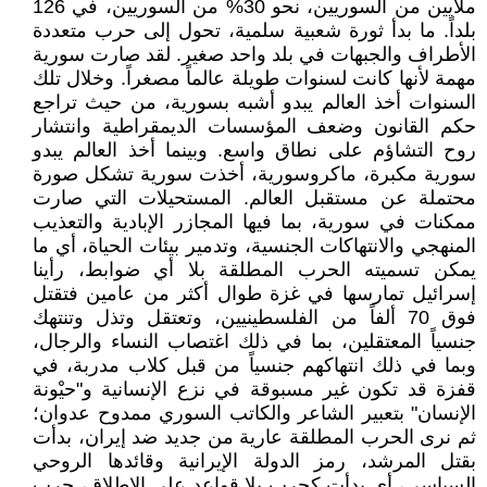
ملايين من السوريين، نحو 30% من السوريين، في 126
بلداً. ما بدأ ثورة شعبية سلمية، تحول إلى حرب متعددة
الأطراف والجبهات في بلد واحد صغير. لقد صارت سورية
مهمة لأنها كانت لسنوات طويلة عالماً مصغراً. وخلال تلك
السنوات أخذ العالم يبدو أشبه بسورية، من حيث تراجع
حكم القانون وضعف المؤسسات الديمقراطية وانتشار
روح التشاؤم على نطاق واسع. وبينما أخذ العالم يبدو
سورية مكبرة، ماكروسورية، أخذت سورية تشكل صورة
محتملة عن مستقبل العالم. المستحيلات التي صارت
ممكنات في سورية، بما فيها المجازر الإبادية والتعذيب
المنهجي والانتهاكات الجنسية، وتدمير بيئات الحياة، أي ما
يمكن تسميته الحرب المطلقة بلا أي ضوابط، رأينا
إسرائيل تمارسها في غزة طوال أكثر من عامين فتقتل
فوق 70 ألفاً من الفلسطينيين، وتعتقل وتذل وتنتهك
جنسياً المعتقلين، بما في ذلك اغتصاب النساء والرجال،
وبما في ذلك انتهاكهم جنسياً من قبل كلاب مدربة، في
قفزة قد تكون غير مسبوقة في نزع الإنسانية و"حيْونة
الإنسان" بتعبير الشاعر والكاتب السوري ممدوح عدوان؛
ثم نرى الحرب المطلقة عارية من جديد ضد إيران، بدأت
بقتل المرشد، رمز الدولة الإيرانية وقائدها الروحي
السياسي، أي بدأت كحرب بلا قواعد على الإطلاق، حرب