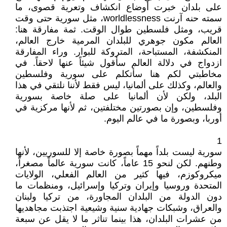
على بلدان خبرت أوضاع انكشاف وتعرية قصوى، ما
سمته حنه آرنت worldlessness، مثل سورية حتى وقت
قريب، ومثل فلسطين طوال الوقت. ثمة مفارقة هنا:
العالم مكون جوهري للبلدان المرمية خارج العالم،
المنكشفة، المستباحة، المتروكة للبوار. وراء المفارقة
ازدواج في دلالة العالم سأقول شيئاً عنها لاحقاً. في
مخاطبتي لكم هنا سأتكلم على سورية وفلسطين
والعالم، وكذلك على ألمانيا، ليس فقط لأننا نلتقي في هذا
البلد، ولكن لأن ألمانيا على صلة خاصة بسورية
وفلسطين، وإن بصورتين مختلفتين، ثم لأنها مركزية في
أوربا، وبصورة ما في عالم اليوم.
1
سورية ليست بلداً مهماً بصورة خاصة إلا للسوريين، لأنها
وطنهم. لكن لنحو 15 عاماً، كانت سورية عالماً مصغراً،
ميكروكوزم، فيها كثير من العالم الفعلي، الولايات
المتحدة وروسيا وإيران وتركيا وإسرائيل، ومنظمات ما
دون الدولة من البلدان المجاورة، من تركيا ولبنان
والعراق، وشبكات جهادية سنية وشيعية اجتذبت مجاهديها
من عشرات البلدان، هذا بينما تناثر ما لا يقل عن سبعة