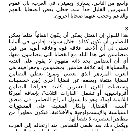
واسع من الناس، يساري ويميني، في الغرب، نال عموم
السوريين القليل جداً منه. حظي بعض الضحايا بالفهم
والدعم وحجب عنهما ضحايا آخرون.
3
هذا للقول إن التمثل يمكن أن يكون انتقائياً مثلما يمكن
للتضامن أن يكون كذلك. خلال سنوات إقامتي في ألمانيا
تسنى لي أن ألاحظ علاقة قوة وعلاقة أبوية من قبل
متضامنين في هذا البلد مع القضايا التي يتضامنون معها،
أي أن التضامن بحد ذاته مفهوم لا يقوم على الندية
والمساواة. إنه علاقة ضامنين بمضمونين، وجغرافيته هي
الغرب المزدهر الذي يعطي ويمنع: يعطي التضامن
لقضايا منتقاة ويمنعه عن قضايا أخرى (بين خمسينات
وسبعينات القرن العشرين كانت جغرافيا التضامن
أفروآسيوية أو تشمل "القارات الثلاث"، بإضافة أميركا
اللاتينية لهما). وهو ما يسهل اندراج التضامن في منطق
"أنسنة" القضايا، وإنكار المشيئة على المستويات
السياسية والإبستمولوجية والأخلاقية، فيكون مظهراً من
مظاهر العنصرية لا نقضاً لها.
ويكمل ذلك بعد طبقي للتضامن منذ ارتحاله إلى الغرب