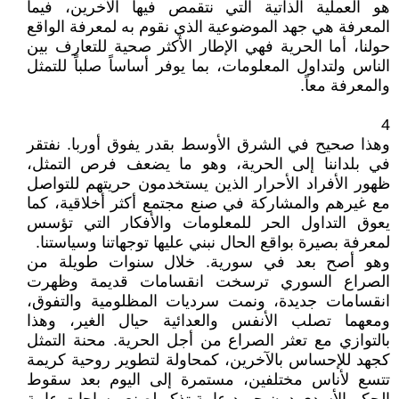
هو العملية الذاتية التي نتقمص فيها الآخرين، فيما
المعرفة هي جهد الموضوعية الذي نقوم به لمعرفة الواقع
حولنا، أما الحرية فهي الإطار الأكثر صحية للتعارف بين
الناس ولتداول المعلومات، بما يوفر أساساً صلباً للتمثل
والمعرفة معاً.
4
وهذا صحيح في الشرق الأوسط بقدر يفوق أوربا. نفتقر
في بلداننا إلى الحرية، وهو ما يضعف فرص التمثل،
ظهور الأفراد الأحرار الذين يستخدمون حريتهم للتواصل
مع غيرهم والمشاركة في صنع مجتمع أكثر أخلاقية، كما
يعوق التداول الحر للمعلومات والأفكار التي تؤسس
لمعرفة بصيرة بواقع الحال نبني عليها توجهاتنا وسياستنا.
وهو أصح بعد في سورية. خلال سنوات طويلة من
الصراع السوري ترسخت انقسامات قديمة وظهرت
انقسامات جديدة، ونمت سرديات المظلومية والتفوق،
ومعهما تصلب الأنفس والعدائية حيال الغير، وهذا
بالتوازي مع تعثر الصراع من أجل الحرية. محنة التمثل
كجهد للإحساس بالآخرين، كمحاولة لتطوير روحية كريمة
تتسع لأناس مختلفين، مستمرة إلى اليوم بعد سقوط