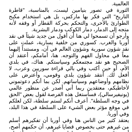
العالمية.
الثورة في تصور بنيامين ليست، بالمناسبة، "قاطرة
التاريخ" التي فكر بها ماركس، بل هي استخدام مكبح
الطوارئ بالأحرى، والتحكم بحركة القطار أو وقفه لأنه
متجه إلى الدمار، دمار الكوكب ودمار البشرية.
وأرجو أن تسمحوا لي هنا أن أقول من جديد شيئاً في نقد
أوربا والغرب. كسوري من خلفية يسارية، عملت على
نقد شؤون سورية وشؤون العالم في آن، ومستنداً إليهما
معاً في محاول الفهم والتوجه. هنا، أمامكم، أعتقد أن
الصحيح هو نقد مجتمعكم وسياستكم. هناك، في بلدي
الأم، أو حين أكتب وفي بالي قراءة سوريين وعرب، لا
أفعل لك. أنتقد شؤون بلدي وقومي، وأعترض على
نظامهم وأوضاعهم وسياساتهم. لكن بما أنكم دعوتموني
لأخاطبكم، معتقدين ربما أني أصدر عن منظور عالمي
(يونيفيرسالي)، فسأستغل هذه الفرصة لقول بعض "الحق
في وجه السلطة". أعرف أنكم لستم سلطة، لكن لعلكم
في موقع مؤثر بعض الشيء على السلطة في هذا البلد،
وفي أوربا.
يعتقد كثير من الناس هنا وفي أوربا أن تفكيرهم أسلم
من غيرهم حتى بخصوص قضايا غيرهم، أن حكمهم أصح،