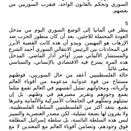
السوري وتحكم بالقانون الواحد، فتقرب السوريين من
بعضهم.
5
ينظر في ألمانيا إلى الوضع السوري اليوم من مدخل
العودة المحتملة للاجئين، بعد أن كان منظور الحرب ضد
الإرهاب هو المهيمن. ويبدو أن هذه كانت القضية الأبرز
في المحادثات بين الرئيس الانتقالي السوري أحمد الشرع
والمستشار الألماني ميرز أواخر آذار الماضي. المدخل
هذه المرة يمتزج فيه الاقتصادي بالإنساني، والسياسي
يبقى غائباً.
حالة الفلسطينيين أعقد من حال السوريين، فوطنهم
مستباح من قوة عدوانية مدعومة من أقوياء العالم
وأثريائه، ومحاولتهم تمثيل أنفسهم في العالم تقمع مثلما
يقمع وجودهم وتقرير مصيرهم في وطنهم. بل إن
تمثيلهم وتمثُّلَهم في الجامعات الأميركية والألمانية وغيرها
يقمع. ينتقد أكثر من الفلسطينيين السلطة الفلسطينية،
ولا يقرون لها بصفة تمثيلية، لكن مصدر العنصرية والتمييز
ليس هذه السلطة البائسة، بل سلطة إسرائيل المطلقة
فوق وجودهم، وتضامن أقوياء العالم مع المعتدين لا مع