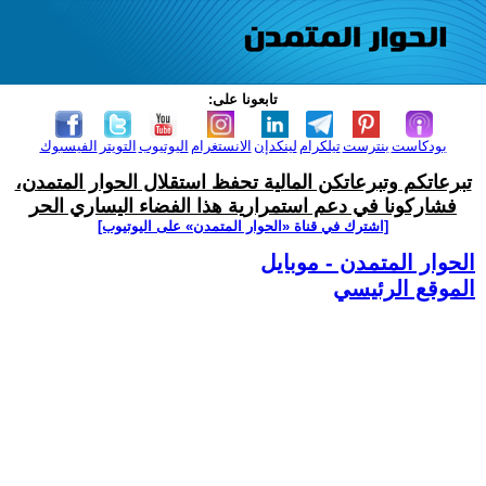
تابعونا على:
بودكاست
بنترست
تيلكرام
لينكدإن
الانستغرام
اليوتيوب
التويتر
الفيسبوك
تبرعاتكم وتبرعاتكن المالية تحفظ استقلال الحوار المتمدن،
فشاركونا في دعم استمرارية هذا الفضاء اليساري الحر
[اشترك في قناة ‫«الحوار المتمدن» على اليوتيوب]
الحوار المتمدن - موبايل
الموقع الرئيسي