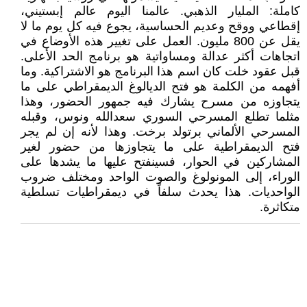
كاملة: المليار الذهبي. عالمنا اليوم عالم إبستيني،
إقطاعي ووقح وعديم الحساسية، يجوع فيه كل يوم ما لا
يقل عن 800 مليون. العمل على تغيير هذه الأوضاع في
اتجاهات أكثر عدالة ومساواتية هو برنامج الحد الأعلى.
قبل عقود خلت كان اسم هذا البرنامج هو الاشتراكية. وما
أفهمه من الكلمة هو فتح الديالوغ الديمقراطي على ما
يتجاوزه من مسرح يشارك فيه جمهور الحضور، وهذا
مثلما تطلع المسرحي السوري سعدالله ونوس، وقبله
المسرحي الألماني برتولد برخت. وهذا لأنه إن لم يجر
فتح الديمقراطية على ما يتجاوزها من حضور لغير
المشاركين في الحوار، فسينفتح عليها ما يشدها على
الوراء، إلى المونولوغ والصوت الواحد ومختلف ضروب
الواحديات. هذا يحدث سلفاً في ديمقراطيات تسلطية
متكاثرة.