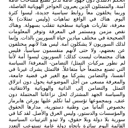
الحكم الأسدي دون جهود عامة تذكر لصنع مساحات عامة
آمنة. والمتمثلون الذين يعبرون الحواجز الهوياتية الفاصلة،
وربما يخلقون معاً روابط سياسية جديدة، ليسوا كثرة
اليوم. هناك في الواقع تماهيات (وليس تمثلات) بلا
معرفة، تقاربات هوياتية سطحية تتقلب بسهولة. وهناك
نقص مزمن ومستمر في المعرفة وتوفر المعلومات
الصحيحة في مختلف ميادين حياة السوريين بالذات. وإنما
لذلك السوريون لا يشكلون أمة. ليس هذا لأنهم مختلفون
عن بعضهم، ولا حتى لأنهم منقسمون سياسياً، فليس
هناك مجتمعات ليست كذلك؛ السوريون ليسوا أمة لأننا
لم نطور مركبات التمثل/ التضامن- المعرفة/ السياسة
التي تصنع مجتمعاً حياً متفاعلاً. فالتمثل يشرك غيرنا في
أنفسنا، والتضامن يشركنا مع الغير في قضية جامعة،
والمعرفة مسعى من أجل الموضوعية يحول دون انزلاق
التمثل والتضامن إلى الذاتية والهوياتية والانتقائية،
والسياسة الجهد المشترك لحل نزاعاتنا المحتملة دون
عنف. وبمجموعها تؤسس لما تكلم عليها يورغن هابرماز
بخصوص ألمانيا من وطنية دستورية، مدارها الحقوق
والمؤسسات والدستور، وليس العرق والأصل. لقد كنا في
سورية بلا دولة وبلا حقوق، ولا تبدو الترتيبات السياسية
القائمة اليوم سائرة باتجاه دولة عامة تستوعب التعدد