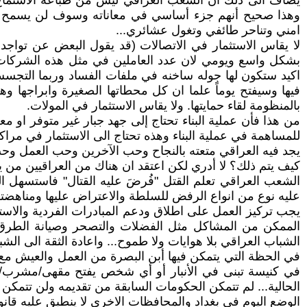
يضاف الى ذلك ان الشعب العراقي ليس من طباعه الاستماع ل
وهذا صحيح أنهم جزء أساسي في معاناته وسوف لن يسمح لي
امني وتناحر طائفي وتغول عشائري...
لا يقاس الاستثمار في الاتصالات (قد يقول البعض عن تواجد 
بشكل واسع ويومي لان عدد العاملين في مثل هذه الشركات م
اكيد ستكون لها جوله ساخنه في ملفات الفساد وربما التجسس 
فيها وسيفتح يوماً علما ان كل محطاتها الصغيرة وابراجها وه
بالمنظومة لقاء حمايتها. ولا يقاس الاستثمار في المولات.
من هذا فأن عملية البناء تحتاج إلى جهد جبار غير متوفر او
للمساهمة في عملية البناء وهذه تحتاج الى الاستثمار في مراك
يجد فيه العراقي متعته بالنجاح وحب الآخرين وحب العمل وح
كيف يتم ذلك؟ لا أدري لكن اعتقد ان هناك من العراقيين من ي
الشعب العراقي تعلم القتل "فُرضَ عليه القتال" فاستسهل الم
عليه نوع من انواع الرفض للسلطة والاعتراض عليها ومناهضتها
يجب تركيز العمل على اطلاق ودعم المبادرات الفردية والاستفاد
الممكن من المشاكل مثل الفضلات والتصحر وصيانة الطرق وإ
الشباب العراقي بلا هوايات ولا طموح... واعادة الثقة الى ال
في الحظة التي يتمكن فيها أبن البصرة من العمل والعيش مع
في كنيسة تبنى في الأنبار أو أي شخص يفتح مقهى/مشرب/مط
الحالية... لم تتمكن الحكومات السابقة من تقديمه ولن تتمكن ا
الوضع اليوم في بغداد والمحافظات الاخرى لا ينطبق عليه قانو