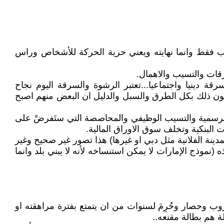
اب فقط وانما نهايته ويعني حرية الحركة للأشخاص وراس
رقات والتسيب والاهمال.
ة دينيا واجتماعيا...تعتبر الرشوة والسرقة اليوم نجاح
رسون ذلك بكل الطرق والسبل والدليل ان البعض منهم اصبح
ل الرسمية والتسيب الوظيفي والمحاصصة التي ستَفرضْ على
البنكية وتخلف سوق الاوراق المالية.
لمدينة الفلانية مثل دبي او غيرها) هذا تصور غير صحيح وغير
ذج الإمارات لا يمكن استنساخه لأنه لا يبني بلد وانما
وحصار وحُرِمَ لسنوات من ان يتمتع بفترة مراهقته او
ة هم بطالة مقنعه..