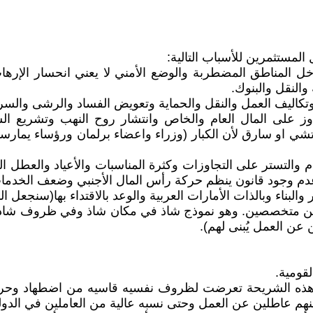
ل المناطق المضطربة والوضع الأمني لا يعني انحسار الإره
 والنقل والبنوك.
ية وتكاليف العمل والنقل والحماية وتعويض الفساد والرشى والس
وز على المال العام والخاص وانتشار روح النهب وتشريع السرق
مرتشي او سارق لأن الكبار (وزراء واعضاء برلمان ورؤساء يما
عام والتستر على التجاوزات وكثرة المناسبات والأعياد والعط
دم وجود قانون ينظم حركة رأس المال الأجنبي وضعف الخدمات 
والبناء وبالذات الأمارات العربية والوعد بالاقتداء بها(سنجعل ا
ن متخصصين. وهو نموذج شاذ في مكان شاذ وفي ظروف شاذه (نمو
ن عن العمل يُبنى لهم).
وهذه الشريحة تعرضت لظروف نفسيه قاسيه من اضطهاد وحروب 
 منهم عاطلين عن العمل وحتى نسبه عالية من العاملين في الدول