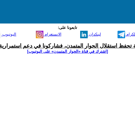
تابعونا على:
لكرام
لينكدإن
الانستغرام
اليوتيوب
ية تحفظ استقلال الحوار المتمدن، فشاركونا في دعم استمرارية 
[اشترك في قناة ‫«الحوار المتمدن» على اليوتيوب]