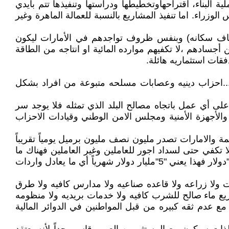
البناء، اقتراحهاوتخطيطها ودراستها وتنفيذها تتم بأيدي
وزراء. اما تنفيذ المشاريع بالنسبة للعمالة الماهرة وغير
قدام (150) مليون عامل وخبير أجنبي (خمسة اضعاف سكانه) وبنفس ظروف تواجدهم في الأمارات ليكون
الحرارة المنبعثة من أجسادهم ،لا تكفيهم موارده المائية او انتاجه من الطاقة
دفقات استثماريه هائلة.
نها...احزاب دينيه وعصابات مسلحه متبوعة من افراد بشكل
 على أي عمل باتجاه مصالح البلد الذي تمثله فلا يوجد سر
الأجهزة الأمنية ومجلس الامن الوطني وقيادات الاحزاب
يعيش في بلد غني هكذا يتصور البعض يُصّدِرْ 2 الى2.5 برميل نفط يومياً/اكثر من 30 مليون نسمة والامارات تصدر مليون نصف مليون برميل يومياً تقريباً
 تكفي حتى لسداد اجور للعاملين وغير العاملين فهناك ما
يقترب من عشرة ملايين موظف ومتقاعد وافراد القوات المسلحة والامن والحمايات وغيرهم لو كان معدل الراتب هو "500"دولار فهذا يعني "5"مليار دولار شهرياً أي ما يعادل واردات
ات ولا زراعه ولا قاعده صناعيه ولا مدارس كافيه ولا طرق
ريع ماء صالح للشرب كافيه ولا خدمات بريديه ولا منظومه
ع عدم ثقه كبيره من قبل المواطنين في الدوائر المالية