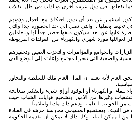
ذات سيكون مع المستثمرين العرب قاسي جداً لأنه يعتقد
ما يفعلون في دول عربيه أخرى وبالذات في ظل انفلات
يكون استثمار عن بعد أي بدون احتكاك مع العمال وذويهم
 تحيط بعملها... والتي تصل الى حد الخطورة جدا والتي
ة عليها عن بعد. سيكون ملفها خطير جداً لها وللعاملين
فر لعوائلها مورد شهري والكهرباء من المولدات المربوطة
والزيارات والجوامع والمؤامرات والتحزب الضيق وتحفيزهم
فسية والصحية التي تنخر المجتمع وإعادته إلى الوضع الذي
 العام لأنه تعلم ان المال العام مُلك للسلطة والتجاوز
سياسية.
 للماء أو الكهرباء أو الوقود أو إي شيء والتفكير بمعالجة
مستشفيات وغيرها من الامور وتشجيع هوايات الشباب حيث
من الجوانب العلمية ودعم ذلك ماديا واعلامياً.
ة في النجف ويستطيع المسيحي ممارسة حريته في العبادة
ن الممكن البناء. وكل ذلك لا يمكن ان تقدمه الحكومة