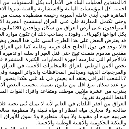
4.المنفذين لعمليات البناء في الأمارات بكل المستويات من
اجنبيه. كل المؤسسات المالية والاستشارية والفنية يديرها ال
الماهرة فهي أيدي عامله آسيوية رخيصة مضطهده ليست من أخ
المتواجد
بكل انواعها (كهرباء... وقود)... يصاحب ذلك ان تكون موارد العرا
قد يعترض البعض على هذا الطرح. اتمنى على هذا البعض وهو ال
5.لا توجد في دول الخليج حياة حزبيه ونقابيه كما في العر
مقدس مذموم منفلت تبيح حتى قتل الغير او سلبه او تدميره ا
6.الأجرام التي تمارسه أجهزة المخابرات الكثيرة المنتشرة 
يخص الامن الوطني للعراق فالمخابرات الأجنبية في العراق
والمرجعيات الدينية ومجالس المحافظات والدوائر المهمة وفي 
مع عدد سكان يبلغ اقل من مليون نسمة...يحسب البعض الاموال
النفط الشهرية تقريباً.
العراق من افقر البلدان في العالم لأنه لا يملك بُنى تحتيه
صالحه ولا مجاري مياه امطار او مياه ثقيلة ولا منظومة معال
ضريبيه جيده او مقبولة ولا بنوك متطورة ولا سوق للأوراق ا
والبنكية الحكومية والاهلية الوطنية والاجنبية.