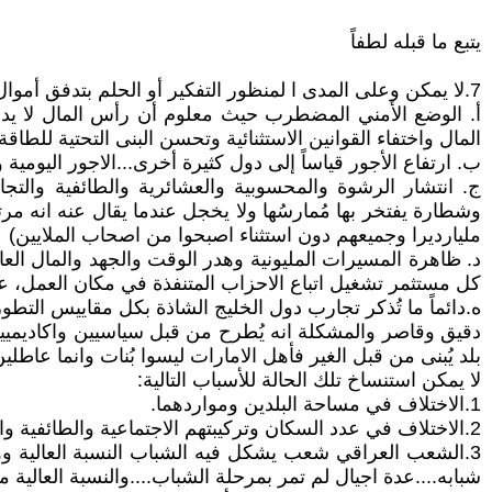
يتبع ما قبله لطفاً
7.لا يمكن وعلى المدى ا لمنظور التفكير أو الحلم بتدفق أموال المستثمرين للأسباب التالية:
أ. الوضع الأمني المضطرب حيث معلوم أن رأس المال لا يدخ
المال واختفاء القوانين الاستثنائية وتحسن البنى التحتية للطاقة
ب. ارتفاع الأجور قياساً إلى دول كثيرة أخرى...الاجور اليوم
ج. انتشار الرشوة والمحسوبية والعشائرية والطائفية والتجا
وشطارة يفتخر بها مُمارسُها ولا يخجل عندما يقال عنه انه 
مليارديرا وجميعهم دون استثناء اصبحوا من اصحاب الملايين)
د. ظاهرة المسيرات المليونية وهدر الوقت والجهد والمال ال
كل مستثمر تشغيل اتباع الاحزاب المتنفذة في مكان العمل، ع
ه.دائماً ما تُذكر تجارب دول الخليج الشاذة بكل مقاييس التطور 
دقيق وقاصر والمشكلة انه يُطرح من قبل سياسيين واكاديميي
بلد يُبنى من قبل الغير فأهل الامارات ليسوا بُنات وانما عاطلي
لا يمكن استنساخ تلك الحالة للأسباب التالية:
1.الاختلاف في مساحة البلدين ومواردهما.
2.الاختلاف في عدد السكان وتركيبتهم الاجتماعية والطائفية والقومية.
3.الشعب العراقي شعب يشكل فيه الشباب النسبة العالية 
شبابه....عدة اجيال لم تمر بمرحلة الشباب....والنسبة العالية