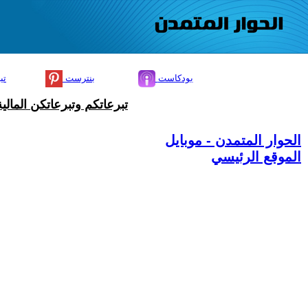
بودكاست
بنترست
تي
تبرعاتكم وتبرعاتكن المال
الحوار المتمدن - موبايل
الموقع الرئيسي