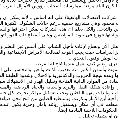
أوامر الأجنبي وسيعتبر كل مستثمر سارق لخيرات بلاده وبال
كون البلد مرتعاً لممارسات أصحاب رؤوس الأموال العرب ك
شركات الاتصالات الهاتفية) على انه اساس... لأنه يمكن ان 
حدود وهي مشاريع خدميه...رغم حالات الشكوك الكثيرة التي
والتدخل والكل يعلم ان هذه الشركات يمكن اختراقها والسيطر
وائياتها تتوزع في بيوت المواطنين وعلى أسطح تلك الدور لتو
 معطل الأن وتحتاج لإعادة تأهيل الشباب على أسس غير اللطم 
ز الدراسات حيث يجب التوجه لمعالجة الأمراض الاجتماعية والن
ب الوطن وقبول التحدي...
دري ويعلم كيف يعمل عندما تُتاح له الفرصة.
وت وأمتهن الكثير منه تعذيب الذات والغير والتجاسر على الحق
 وهذه نتيجة الحروب والدكتاتورية والاحتلال وشذوذ الطبقة ال
ة من الموارد الذاتية المتاحة وتقليل الهدر في الاستهلاك سواء
عادة هيكلة النقل والبريد والجباية والحياة الرياضية وال
شباب وبالذات منهم الباحثين ويجب تشكيل مراكز بحوث لكل جانب 
 أخيه أبن الأنبار وتكريت ويستطيع الصابئ من فتح محل صياغ
عم في أي مكان ويستقبل زبائنه بأمان وحرية يكون عندها م
لحكومات اللاحقة القادمة ايضاً.
ن او يشمله تحليل...