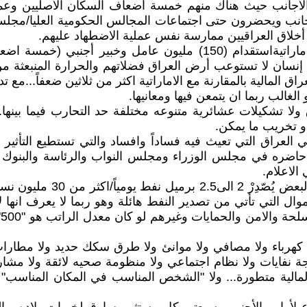
 الأجانب حيث هناك منهم خمسة أضعاف السكان الأصليين وعملية 
اجانب ويحضرون حتى اجتماعات المجالس الحكومية العليا/مجلس ال
لاق العراقيين ممارسة نفس عملية الاضطهاد عليهم.
وحتى تكتمل المقارنة فأن على العراق ليستنسخ التجربة الاماراتيةاست
ون على أرض العراق من سكان ووافدين 180مليون إنسان لا تستوعب أرض العراق فضلاتهم و
ق المالية بالمقارنة مع الاماراتية اكثر من ثلاثين ضعفاً...مع ت
غالب ربما ان يتمعن فيها ومعانيها.
اق ولا تشكيلات عشائرية متنوعه مختلفة حد التحارب فيما بي
و تخريب ما يمكن.
في العراق التي تعيث فيه فساداً وافساد والتي تستطيع التأثير
 حاضره في مجلس الوزراء ومجلس النواب والرئاسة والبنوك و
الاعلام.
7.الشعب العراقي يعتقد أنه 
 التي تأتي من تصدير النفط هائلة وهو ربما لا يعرف انها لا
 فلا كهرباء ولا مصافي ولا موانئ ولا طرق سكك حديد ولا مطار
جة نفايات ولا نظام اجتماعي ولا منظومة صحيه لائقة ولا مشا
لمالية متطورة... ولا "الشخص المناسب في المكان المناسب" م