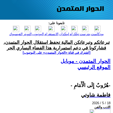
تابعونا على:
بودكاست
بنترست
تيلكرام
لينكدإن
الانستغرام
اليوتيوب
التويتر
الفيسبوك
تبرعاتكم وتبرعاتكن المالية تحفظ استقلال الحوار المتمدن،
فشاركونا في دعم استمرارية هذا الفضاء اليساري الحر
[اشترك في قناة ‫«الحوار المتمدن» على اليوتيوب]
الحوار المتمدن - موبايل
الموقع الرئيسي
- هُرُوبٌ إِلَى الْأَمَامِ-
فاطمة شاوتي
2026 / 5 / 18
الادب والفن