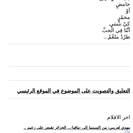
حامضٍ
أوْ
مخمّرٍ
كيْ ننْسَى
أنَّنَا فِي الْحبِّ
طرْدٌ ملغّمٌ...
التعليق والتصويت على الموضوع في الموقع الرئيسي
اخر الافلام
.. مهدي لعريبي: من السينما إلى -مافيا-... الجزائر تقبض على زعيم