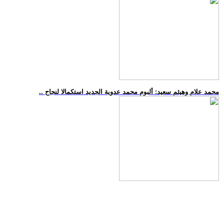
.. محمد علام وهيثم سعيد: ألبوم محمد عدوية الجديد استكمالا لنجاح