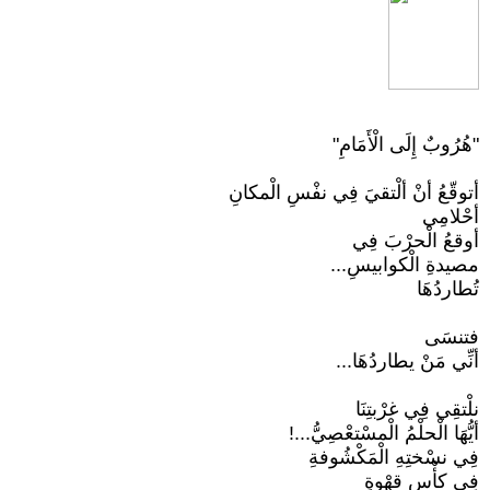
"هُرُوبٌ إِلَى الْأَمَامِ"
أتوقّعُ أنْ ألْتقيَ فِي نفْسِ الْمكانِ
أحْلامِي
أوقعُ الْحرْبَ فِي
مصيدةِ الْكوابيسِ...
تُطاردُهَا
فتنسَى
أنِّي مَنْ يطاردُهَا...
نلْتقِي فِي غرْبتِنَا
أيُّهَا الْحلْمُ الْمسْتعْصِيُّ...!
فِي نسْختِهِ الْمَكْشُوفةِ
فِي كأْسِ قهْوةٍ