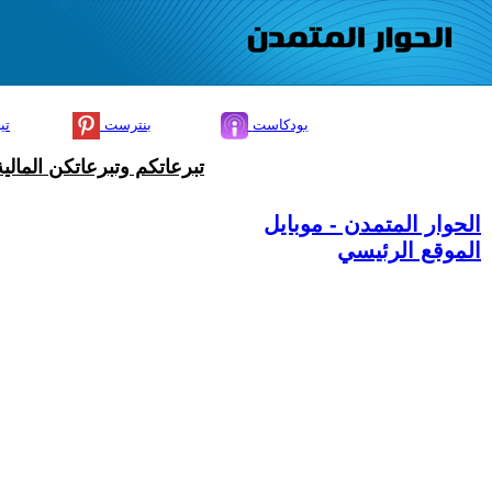
بودكاست
بنترست
تي
تبرعاتكم وتبرعاتكن المال
الحوار المتمدن - موبايل
الموقع الرئيسي