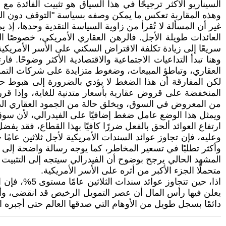
السيناريو الأكثر ترجيحًا في هذا السياق هو تثبيت الفائدة 
وهذه المقاربة تعكس ما يمكن وصفه بسياسة "التوقف دون التح
غير أن المسألة لا تُقرأ من زاوية السياسة النقدية وحدها، إذ
العائدات طويلة الأجل. فالرهن العقاري الأمريكي، خصوصًا التمو
سريعًا إلى زيادة تكلفة الاقتراض السكني على الأسر الأمريكية
وهنا تبدأ التداعيات الاجتماعية والاقتصادية الأكثر وضوحًا.
العقاري، وتباطؤ المبيعات، وضغوط متزايدة على شركات التموي
لكن المفارقة أن هذا الضغط لا يؤدي بالضرورة إلى هبوط حا
المنخفضة على قروض عقارية بأسعار متدنية للغاية، وإذا قررو
من المعروض في السوق، ويخلق حالة من الجمود العقاري ا
ويمثل هذا الوضع عامل ضغط إضافيًا على الفيدرالي، لأن سوق ال
ارتفاع العوائد ألحق بالفعل ضررًا كافيًا بهذا القطاع، فقد يفض
وأكثر تطلبًا في تسعير المخاطر، كما يوجه رسالة واضحة إلى ال
المشهد الحالي يرجح بوضوح أن الفيدرالي سيتجه إلى التثبيت ا
متحملًا الجزء الأكبر من أثره على الأسر الأمريكية.
اذا، حين تتج
يعلن فيها رأس المال أن عصر التمويل الرخيص قد انقضى، وأن 
دائمًا بسجل طويل من الأوهام التي صدقها العالم حتى أجبره ال