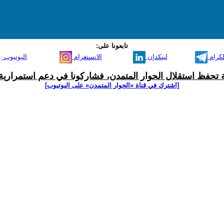
تابعونا على:
لكرام
لينكدإن
الانستغرام
اليوتيوب
ية تحفظ استقلال الحوار المتمدن، فشاركونا في دعم استمرارية 
[اشترك في قناة ‫«الحوار المتمدن» على اليوتيوب]