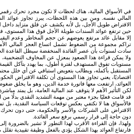
في الأسواق المالية، هناك لحظات لا تكون مجرد تحرك رقمي ع
الاقتراض طويل الأجل، بل لأنه يكشف عن قلق متزايد داخل ال
حين ترتفع عوائد السندات طويلة الأجل فوق هذا المستوى، فإن
إلا مقابل عائد مرتفع يعوضهم عن حجم المخاطر وعدم اليقين
تراكم مجموعة من الضغوط تشمل اتساع العجز المالي الأمري
سادت لسنوات بأن عصر الفائدة المنخفضة سيظل القاعدة الحاك
ولا يمكن قراءة هذا الصعود بمعزل عن المخاوف التضخمية، إذ 
مستويات تفوق المستهدف لفترة أطول، بما يهدد بتآكل القيمة ا
المستقبل بأكمله، ويطالب بتعويض استباقي عن أي خلل محتم
اقتصاديًا، يعني تجاوز هذا المستوى أن تكلفة الاقتراض الحك
العوائد، ارتفعت معها فاتورة خدمة الدين، وهو ما يخلق ضغوطً
قد قامت فعليًا بجزء معتبر من مهمة التشديد النقدي بدلًا من ا
فالأسواق هنا لا تكتفي بعكس توقعات السياسة النقدية، بل تما
الاقتراض على الشركات والأسر والحكومة، حتى دون تحرك مباش
دون حاجة إلى قرار رسمي برفع سعر الفائدة.
ولهذا، فإن القراءة الأقرب لهذا التطور لا تشير بالضرورة إ
فارتفاع العوائد بهذا الشكل يؤدي بالفعل وظيفة تقييدية تق