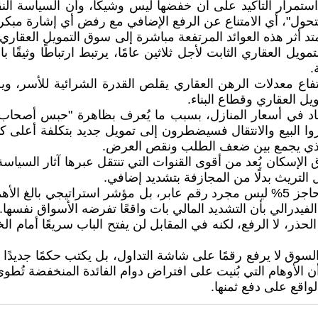
مع استمرار التأكيد على أن خفضها ليس وشيكًا، وأن السياسة ا
ول"، أي الامتناع عن الرفع الإضافي مع رفض أي إشارة مبكرة 
 يمتد أثر هذه العوائد المرتفعة مباشرة إلى سوق التمويل العق
يل العقاري الثابت لأجل ثلاثين عامًا، يرتبط ارتباطًا وثيقًا ب
.
 فارتفاع معدلات الرهن العقاري يقلص القدرة الشرائية للأسر، 
ل العقاري وقطاع البناء.
د في أسعار المنازل، بسبب ما يُعرف بظاهرة "حبس أصحاب الم
ا البيع والانتقال فسيضطرون إلى تمويل جديد بتكلفة أعلى كثي
لذي يجمع بين ضعف الطلب ونقص العرض.
إسكان يُعد من أقوى القنوات التي تنتقل عبرها آثار السياسة ا
ل التريث بدلًا من المجازفة بتشديد إضافي.
وعليه، فإن تجاوز عوائد السندات الأمريكية لأجل ثلاثين عامًا حاجز 5% ليس مجرد رقم ع
فيدرالي بأن التشديد المالي بات واقعًا تفرضه الأسواق نفسها.
لحذر، لا الرفع، لكنه في المقابل لن يفتح الباب سريعًا أمام 
اوز عوائد سندات الثلاثين عامًا مستوى 5%، فإن السوق لا يرفع رقمًا على شاشة التداول،
الأوهام التي بُنيت على افتراض دوام الفائدة المنخفضة تُطو
واقع على دفع ثمنها.