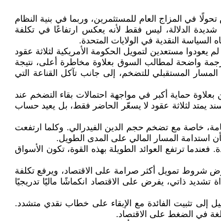
ًا في المزاج العام للمستثمرين، وربما في بنية النظام
رز تجاوز عوائد السندات الأمريكية لأجل ثلاثين عامًا مستوى 5% بوصفه إشارة شديدة الدلالة، ليس فقط لأنه يعكس ارتفاعًا في تكلفة
السياسة النقدية في الولايات المتحدة.
 يعودوا مستعدين لتمويل الحكومة الأمريكية لثلاثة عقود
ترجمة واضحة لمطالب السوق بعلاوة مخاطرة أعلى، نتيجة
لمسار المستقبلي للتضخم، إلى جانب تآكل القناعة التي
 بعلاوة حماية أكبر في مواجهة احتمالات بقاء التضخم عند
ند يمتد لثلاثة عقود لا يسعّر الحاضر فقط، بل يعيد حساب
عامة، خاصة مع تضخم حجم الدين الفيدرالي. وكلما ارتفعت
أن استدامة المسار المالي على المدى الطويل.
ة إلى موقف Federal Reserve. وهنا تبرز معادلة دقيقة ومعقدة. فعندما ترتفع العوائد الطويلة بهذه القوة، تكون الأسواق
 يفرض شروط تمويل أكثر صرامة على الاقتصاد، ويرفع تكلفة
يد ذاتي، يفرض على الاقتصاد انكماشًا ماليًا تدريجيًا
ميل إلى تثبيت الفائدة مع الإبقاء على خطاب نقدي متشدد.
لغة في الضغط على الاقتصاد.