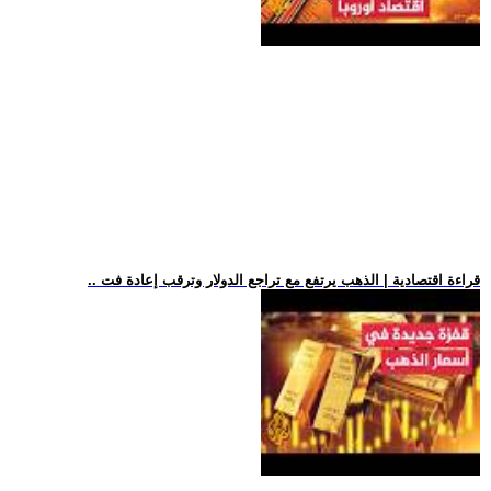
.. قراءة اقتصادية | الذهب يرتفع مع تراجع الدولار وترقب إعادة فت