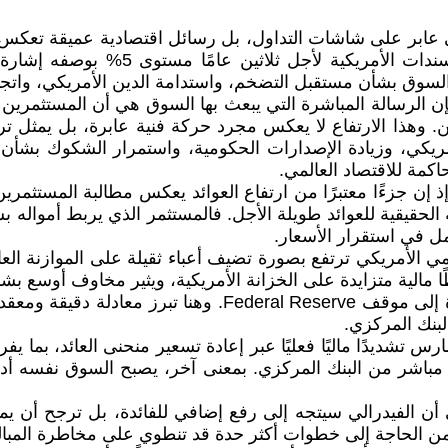
ابر على شاشات التداول، بل رسائل اقتصادية عميقة تعكس تحول
المالي نفسه. ومن بين هذه اللحظات، يب
سوق بشأن مستقبل التضخم، واستدامة الدين الأمريكي، واتجاه 
 الرسالة المباشرة التي يبعث بها السوق هي أن المستثمرين لم
. وهذا الارتفاع لا يعكس مجرد حركة فنية عابرة، بل يمثل 
كي، وزيادة الإصدارات الحكومية، واستمرار الشكوك بشأن ا
مة للاقتصاد العالمي.
إن جزءًا معتبرًا من ارتفاع العوائد يعكس مطالبة المستثمرين
لحقيقية للعوائد طويلة الأجل. فالمستثمر الذي يربط أمواله بس
ل في استقرار الأسعار.
ومي الأمريكي ترتفع بصورة تضيف أعباء ثقيلة على الموازنة ال
ا مالية متزايدة على الخزانة الأمريكية، ويثير مخاوف أوسع بش
لكن التأثير الأهم لا يتوقف عند المالية العامة، بل يمتد مباشر
لبنك المركزي.
رس تشديدًا ماليًا فعليًا عبر إعادة تسعير منحنى العائد، بما
ر من البنك المركزي. بمعنى آخر، يصبح السوق نفسه أداة تشد
لى أن الفيدرالي سيتجه إلى رفع إضافي للفائدة، بل ترجح أن ي
لل من الحاجة إلى خطوات أكثر حدة قد تنطوي على مخاطرة المبا