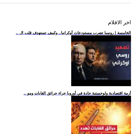
اخر الافلام
.. الخامسة | روسيا تضرب مستودعات أوكرانيا.. وكييف تستهدف قلب ال
.. أزمة اقتصادية ولوجستية حادة في أوروبا جراء حرائق الغابات ومو