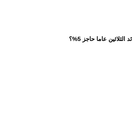
لثلاثين عاما حاجز 5%؟