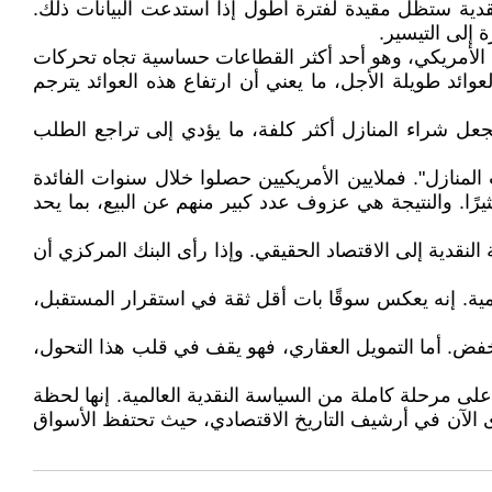
لنقدية ستظل مقيدة لفترة أطول إذا استدعت البيانات ذلك.
إلى التيسير.
اري الأمريكي، وهو أحد أكثر القطاعات حساسية تجاه تحركات
العوائد طويلة الأجل، ما يعني أن ارتفاع هذه العوائد يترجم
ويجعل شراء المنازل أكثر كلفة، ما يؤدي إلى تراجع الطلب
نازل". فملايين الأمريكيين حصلوا خلال سنوات الفائدة
رًا. والنتيجة هي عزوف عدد كبير منهم عن البيع، بما يحد
لنقدية إلى الاقتصاد الحقيقي. وإذا رأى البنك المركزي أن
ابر، بل مؤشر استراتيجي بالغ الأهمية. إنه يعكس سوقًا بات أقل ثقة في استقرار المستقبل،
الخفض. أما التمويل العقاري، فهو يقف في قلب هذا التحول،
 بل يكتب حكمًا جديدًا على مرحلة كاملة من السياسة النقدية العالمية. إنها لحظة
ى الآن في أرشيف التاريخ الاقتصادي، حيث تحتفظ الأسواق