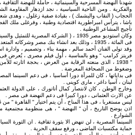
شهدنا النهضة المسرحية والسينمائية ، حاملة للنهضة الثقافية ،
باشا ، يترأس امبراطورية اقتصادية وطنية ، وفرغلى ملك القطن
تأجيج المشاعر الوطنية .
وكان استوديو مصر 1935 ، ( الشركة المص
فى المائة ، 1935 ، وذلك بعد انشاء بنك مصر وشركاته المتعددة ، منذ 1920 .
فريتز كرامب " وهو بالمناسبة ، أول فيلم مصرى ، يُعرض فى م
" 1938 ، الذى منعته الرقابة من العرض ، بحجة اثارته 
وضغوط من الصحافة المعرضة .
فى بداياتها ، كان للمرأة دورا أساسيا ، فى دعم السينما المص
لبنان ، آسيا داغر ، مارى كوينى .
عن الارث العثمانى ، دورا كبيرا فى دعم النهضة فى مصر .
ليس مستغربا ، فى هذا المناخ ، أن يتم اختيار " القاهرة " من 1915 – 1925 ، أجمل ، وأنظف ، وأرقى ، مدينة فى العالم .
اذن يوضح التاريخ ، أن " النهضة " ، هى منظومة مجتمعية متك
الشوارع .
حماية مكتسبات الماضى ، ورفع سقف الحرية .