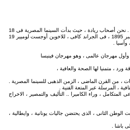
كمصريات ومصريين ، علينا أن نفخر ، بأن السينما المصرية ، هى أكبر صناعة سينمائية فى الشرق الأوسط، ، وقارة افريقيا . نحن أصحاب ريادة ، حيث بدأت السينما المصرية فى 18
يناير 1896 ، فى الاسكندرية ، بعد عشرة أيام فقط ، من عرض أول فيلم سينمائى وتجارى ، وصامت فى باريس ، 28 ديسمبر 1895 ، فى الجراند كافى ، للاخوين أوجست لوميير 19
 وأول مهرجان عالمى ، وهو مهرجان فينيسا
ينات ، من القرن الماضى ، الزمن الذهبى للسينما المصرية .
ية ، المرسلة عبر المتعة الفنية .
المتكامل ، وراء الكاميرا .. التأليف والتمصير ، الاخراج
ت الوطن الثانى ، الذى يحتضن جاليات يونانية ، وايطالية ،
ى باشا .