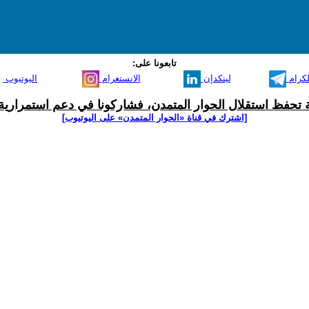
تابعونا على:
لكرام
لينكدإن
الانستغرام
اليوتيوب
ية تحفظ استقلال الحوار المتمدن، فشاركونا في دعم استمرارية 
[اشترك في قناة ‫«الحوار المتمدن» على اليوتيوب]