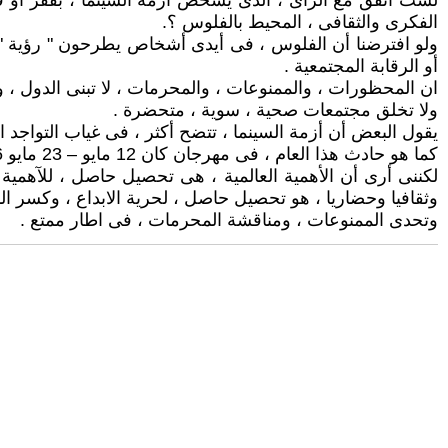
لست أتفق مع الرأى ، الذى يشخص أزمة السينما ، بفقر أو قلة
الفكرى والثقافى ، المحيط بالفلوس ؟.
ولو افترضنا أن الفلوس ، فى أيدى أشخاص يطرحون " رؤية " مستن
أو الرقابة المجتمعية .
ان المحظورات ، والممنوعات ، والمحرمات ، لا تبنى الدول ، ول
ولا تخلق مجتمعات صحية ، سوية ، متحضرة .
يقول البعض أن أزمة السينما ، تتضح أكثر ، فى غياب التواجد ال
كما هو حادث هذا العام ، فى مهرجان كان 12 مايو – 23 مايو 2026 .
لكننى أرى أن الأهمية العالمية ، هى تحصيل حاصل ، للآهمية الم
وثقافيا وحضاريا ، هو تحصيل حاصل ، لحرية الابداع ، وكسر ا
وتحدى الممنوعات ، ومناقشة المحرمات ، فى اطار ممتع .