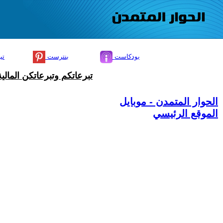
بودكاست
بنترست
تي
تبرعاتكم وتبرعاتكن المال
الحوار المتمدن - موبايل
الموقع الرئيسي