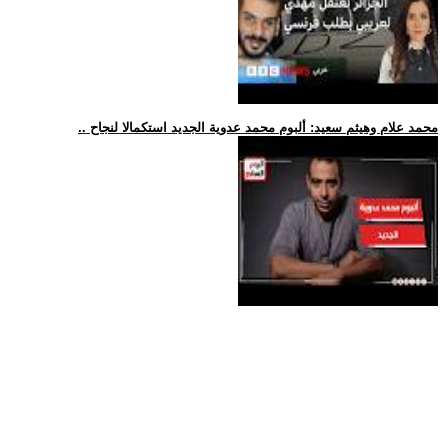
.. محمد علام وهيثم سعيد: ألبوم محمد عدوية الجديد استكمالا لنجاح