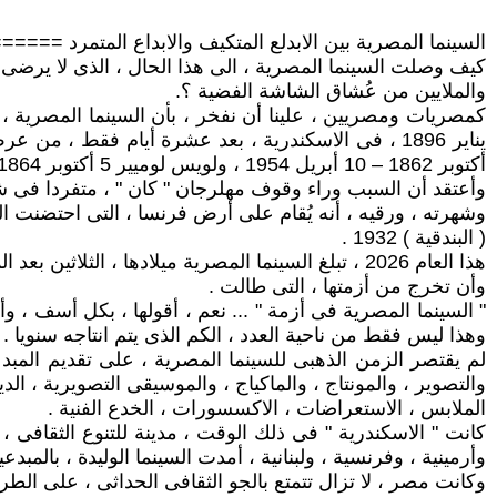
السينما المصرية بين الابدلع المتكيف والابداع المتم
كيف وصلت السينما المصرية ، الى هذا الحال ، الذى لا يرضى ص
والملايين من عُشاق الشاشة الفضية ؟.
أكتوبر 1862 – 10 أبريل 1954 ، ولويس لوميير 5 أكتوبر 1864 – 6 يونيو 1948 . وانتقلت بعد ذلك ، الى بقية أوروبا ، وأمريكا ، وآسيا .
وأعتقد أن السبب وراء وقوف مهلرجان " كان " ، متفردا فى شعب
وشهرته ، ورقيه ، أنه يُقام على أرض فرنسا ، التى احتضنت ا
( البندقية ) 1932 .
هذا العام 2026 ، تبلغ السينما المصرية ميلادها ، الثلاثين بعد المائة . حين تتلفت حولها ، لا تجد منْ يوقد لها الشموع ، يرسل باقة ورد ، متمنيا لها الصحة والعافية ،
وأن تخرج من أزمتها ، التى طالت .
" السينما المصرية فى أزمة " ... نعم ، أقولها ، بكل أسف ، وأ
وهذا ليس فقط من ناحية العدد ، الكم الذى يتم انتاجه سنويا . 
لم يقتصر الزمن الذهبى للسينما المصرية ، على تقديم المبدعات
والتصوير ، والمونتاج ، والماكياج ، والموسيقى التصويرية ، الدي
الملابس ، الاستعراضات ، الاكسسورات ، الخدع الفنية .
كانت " الاسكندرية " فى ذلك الوقت ، مدينة للتنوع الثقافى ، 
وأرمينية ، وفرنسية ، ولبنانية ، أمدت السينما الوليدة ، بالم
وكانت مصر ، لا تزال تتمتع بالجو الثقافى الحداثى ، على الطرا