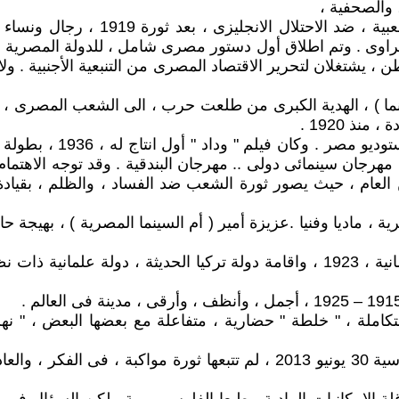
 والصحفية ،
والفكرية . ومن الناحية السياسية ، نج
 ، يشتغلان لتحرير الاقتصاد المصرى من التنبعية الأجنبية . و
رية للتمثيل والسينما ) ، الهدية الكبرى من طلعت حرب ، الى الشعب 
وقد تولى الفنان أحمد سال
هرجان سينمائى دولى .. مهرجان البندقية . وقد توجه الاهتمام
للأمن العام ، حيث يصور ثورة الشعب ضد الفساد ، والظلم ، بقي
رية ، ماديا وفنيا .عزيزة أمير ( أم السينما المصرية ) ، بهي
وخارج الوطن ، كان لانتصار كمال أتاتورك ، على الدولة العثمانية ، 1923 ، واقامة د
املة ، " خلطة " حضارية ، متفاعلة مع بعضها البعض ، " نهر 
السينما المصرية ، لن تنهض الا بثورة ثقافية . ان الثورة السياسية 30 يونيو 2013