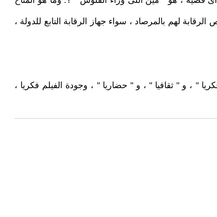
 قضية ، هو " مين اللى وراء الفلوس " ؟. وما هو المناخ
رقابة لهم بالمرصاد ، سواء جهاز الرقابة التابع للدولة ،
 " ، و " ثقافيا " ، و " حضاريا " ، وجودة الفيلم فكريا ،