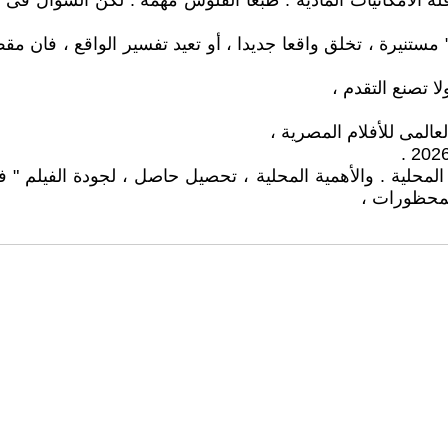
 الامكانيات المادية . طبعا الفلوس مهمة . لكن السؤال فى أى
يرة ، تخلق واقعا جديدا ، أو تعيد تفسير الواقع ، فان مقص ال
ا تصنع التقدم ،
عالمى للأفلام المصرية ،
حلية . والأهمية المحلية ، تحصيل حاصل ، لجودة الفيلم " فكريا
لمحظورات ،