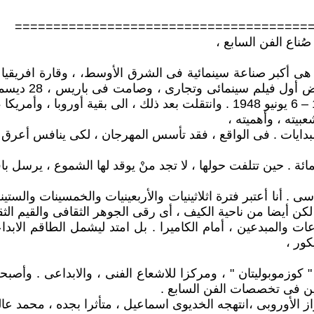
رد ============================================
ُناع الفن السابع ،
يته ، وأهميته ،
لبدايات . فى الواقع ، فقد تأسس المهرجان ، لكى ينافس أعرق
سى . أنا أعتبر فترة اثلاثينيات والأربعينيات والخمسينات والست
لكن أيضا من ناحية الكيف ، أى رقى الجوهر الثقافى والقيم الثقاف
 والمبدعين ، أمام الكاميرا . بل امتد ليشمل الطاقم الابداعى 
كور ،
" كوزموبوليتان " ، ومركزا للاشعاع الفنى ، والابداعى . وأصبح
بدعين فى تخصصات الفن السابع .
ز الأوروبى ،انتهجه الخديوى اسماعيل ، متأثرا بجده ، محمد عال