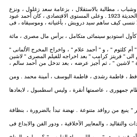
د ازدهار المقاومة الشعبية ، ضد الاحتلال الانجليزى ، بعد ثورة 1919 ، رجال ونساء وشباب ، مطالبة بالاستقلال ، بزعامة سعد زغلول ، ونزع
الحجاب ( النقاب واليشمك ) ، بقيادة صفية زغلول ، وهدى شعراوى . وتم اطلاق أول دستور مصرى شامل ، للدولة المصرية الحديثة 1923 . وعلى المستوى الاقتصادى ، كان أحمد عبود
لا ننسى كيف ساهم سيد درويش ، بأغنياته ، وموسيقاه ، فى
المصرى ، كأول استوديو سينمائى متكامل ، برأس مال مصرى ، مائة
م ، مهمة بناء ، وتصميم ، وادارة استوديو مصر . وكان فيلم " وداد " أول انتاج له ، 1936 ، بطولة " أم كلثوم " ، و " أحمد علام " ، واخراج المخرج الألمانى "
 الى " فريتز كرامب " بعد اخراجه للفيلم المصرى " لاشين
ادة " لاشين " ، ثم أجيز عرضه ، بعد تدخل من أحمد سالم ،
جة حافظ ، فاطمة رشدى ، فاطمة اليوسف ، أمينة محمد . ومن
ولة تركيا الحديثة ، دولة علمانية ذات نظام جمهورى ، عاصمتها أنقرة ، وليس اسطمبول ، لابعادها
" ينبع من روافد متنوعة . نهضة تبدأ بالضرورة ، بنظافة
 ، لم تتبعها ثورة مواكبة ، فى الفكر ، والعادات والتقاليد ، والمعايير الآخلاقية ، ودور الفن والابداع فى