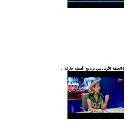
.. الحلقة الأولى من برنامج -أسئلة حارقة-!