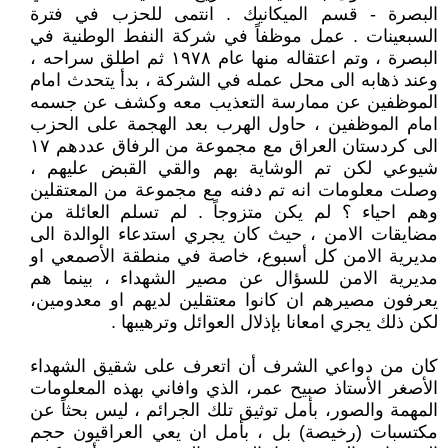
البصرة - قسم الميكانيك . انتمى للحزب في فترة
السبعينات . عمل موظفاً في شركة النفط الوطنية في
البصرة ، وتم اعتقاله منها عام ١٩٧٨ ثم اطلق سراحه ،
وعند ذهابه الى محل عمله في الشركة ، بدأ يتحدث امام
الموظفين عن ممارسة التعذيب معه وكشف عن جسمه
امام الموظفين ، حاول الهرب بعد الهجمة على الحزب
الى كردستان العراق مع مجموعة من الرفاق عددهم ١٧
شيوعي لكن تم الوشاية بهم والقي القبض عليهم ،
وصلت معلومات انه تم دفنه مع مجموعة من المعتقلين
وهم احياء ؟ لم يكن متزوجاً . لم تسلم العائلة من
مضايقات الامن ، حيث كان يجري استدعاء الوالدة الى
مديرية الامن كل أسبوع، خاصة في منطقة الأصمعي او
مديرية الامن للسؤال عن مصير الشهداء ، بينما هم
يعرفون مصيرهم ان كانوا معتقلين لديهم او معدومين،
لكن ذلك يجري امعانا بإذلال العوائل وترهيبها .
كان من دواعي الشرف أن اتعرف على شقيق الشهداء
الأصغر الأستاذ صبيح عمر، الذي وافاني بهذه المعلومات
المهمة والصور، بأمل توثيق تلك الجرائم ، ليس بحثاً عن
مكتسبات (رخيصة) بل ، بأمل ان يعي العراقيون حجم