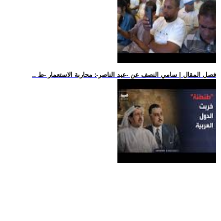
.. فصل المقال | سامي النصف عن -عبد الناصر-: محاربة الاستعمار -ط