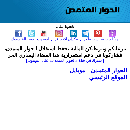
تابعونا على:
بودكاست
بنترست
تيلكرام
لينكدإن
الانستغرام
اليوتيوب
التويتر
الفيسبوك
تبرعاتكم وتبرعاتكن المالية تحفظ استقلال الحوار المتمدن،
فشاركونا في دعم استمرارية هذا الفضاء اليساري الحر
[اشترك في قناة ‫«الحوار المتمدن» على اليوتيوب]
الحوار المتمدن - موبايل
الموقع الرئيسي