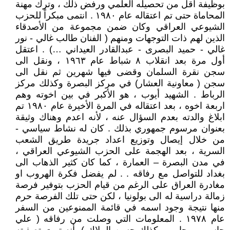
بوظيفة اقل من تحصيله العلمي ورفض ذلك ، وترك مهنة
المحاماة حتى تم اعتقاله عام ١٩٨٠ . انتمى مبكراً للحزب
الشيوعي العراقي وكان ضمن مجموعة من الأصدقاء
الذين لهم ذات التوجهات ومنهم ( الفنان طالب غالي - نور
غالي - حميد البصرى - عبدالقادر العيداني …) . اعتقل
أول مرة بعد انقلاب ٨ شباط عام ١٩٦٣ ، ونقل الى
سجن نقرة السلمان وقضى فيها شهرين ثم نقل الى
سجن ( معاونية العشار) في مركز البصرة وكذلك مركز
الرباط . الشهيد أيوب ، هو الأكبر في بين اخوته وهم
اربعة اخوه ، بعد اعتقاله في المرة الأخيرة عام ١٩٨٠ تم
ابلاغ والدته بعدم السؤال عنه ، لأنه اعدم وهناك وثيقة
بعنوان مرسوم جمهوري بذلك . كان له نشاط سياسي -
من خلال إيصال وتوزيع اعداد جريدة طريق الشعب
السرية ، بعد الهجمة على الحزب الشيوعي العراقي ،
في مدن البصرة – العمارة ، كما كان كثير الذهاب الى
بغداد للتواصل مع رفاقه . . لم يفضل فكرة الهروب او
مغادرة العراق على الرغم من قيام الحزب بتوفير فرصة
زمالة دراسية له الى بولونيا ، لكن حتى تلك الفرصة حرم
منها نتيجة وجود اسمه في قائمة الممنوعين من السفر
عام ١٩٧٨ . المعلومات التي وصلت من رفاقه ( علي