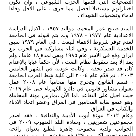
التضحيات التي قدمها الحزب الشيوعي ، وأن تكون
اختياراتهم مستقبلا افضل مما جرى ، على الأقل وفاءا
لدماء وتضحيات الشهداء .
السيد صبيح عمر المحمد، مواليد ١٩٥٧ ، اكمل الدراسة
الاعدادية عام ١٩٧٧ - ١٩٧٨ ولم يتم قبوله في الجامعة
لعدم توفر شروط الانتماء للبعث . في العام ١٩٧٩ سيق
للخدمة العسكرية ، وفي اثناء مشاركته في الحرب مع
ايران وقع في الاسر عام ١٩٨٥ وبقي لمدة ١٨ عاما ، ولم
يعد إلا بعد سقوط نظام البعث ، لأن حكماً غيابا بالإعدام
كان قد صدر بحقه . وكانت عودته في الشهر الخامس
٢٠٠٣ ، ثم قدّم عام ٢٠٠٤ الى كلية شط العرب الجامعة
، قسم القانون وتخرج منها محامياً عام ٢٠٠٨ عمل
بعنوان مشاور قانوني في دائرة الكهرباء حتى عام ٢٠١٩
حيث احيل على التقاعد .اما الآن ،يمارس مهنة المحاماة
وهو عضو نقابة المحامين في العراق وعضو اتحاد الادباء
والكتاب في العراق
وعام ٢٠١٢ نبوءة أيوب الأدبية والثقافية ، فقد اصدر
مجموعتين شعريتين ، وسادة البلد المنهوب ٢٠٠٩ في
الجوانب ولديه مجموعة جاهزة للطبع بعنوان رائحة
الوجوه تحوى اكثر من ١٢٩ قصيدة شعرية . من مؤسسي