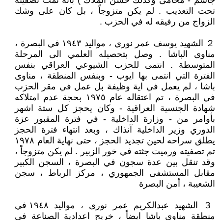
جاسم - محامى وكذلك حسن الملاك ) بأنه تمت تصفيته
تحت التعذيب . لم يكن متزوجاً ، بل كان على وشك
الزواج من رفيقه له في الحزب .
２ الشهيد يوسف عمر نوري ، مواليد ١٩٤٣ في البصرة ،
مناوى الباشا . وصل بتحصيله العلمي الى المرحلة
المتوسطة . انتمى للحزب الشيوعي العراقي بنفس
الفترة التي انتمى بها ايوب - وبنفس المنطقة ، مناوى
باشا ، لم يعمل في اية وظيفة بل عمل في مقر الحزب
في البصرة ، تم اعتقاله عام ١٩٧٥ بحجة عدم امتلاكه
شهادة الجنسية العراقية - وكان يحجز كل ستة اشهر
بأوامر من - وزارة الداخلية - في فترة المقبور عزة
الدوري وزير الداخلية آنذاك ، وبعد انتهاء فترة الحجز
يطلق سراحه لحين تجديد الحجز ، حتى نهاية العام ١٩٧٨
تم تصفيته ورميت جثته في خور الزبير . لم يكن متزوجاً ،
وقد تنقل بين عدة سجون في البصرة ، السجن الكبير
مقابل المستشفى الجمهوري ، مركز الرباط ، سجن
الشعيبة ، أمن البصرة
３ الشهيد عبدالكريم عمر نورى ، مواليد ١٩٤٨ في
منطقة مناوى باشا ايضاً ، خريج اعدادية الصناعة في