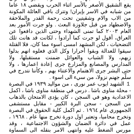
يقع الشقيق الأصغر بالأسر اثناء الحرب ويقضي ١٨ عاما
من شبابه في الاسر بإيران! وتترك باقي العائلة المكونة
من الاب والام وشقيتين تحت رحمة القدر والملاحقة
والاضطهاد من قبل جلاوزة البعث . ولو جرت الأمور بعد
العام ٢٠٠٣ كما تمنى الشهداء وحتى الذين دافعوا عن
العراق، أقول لو جرت كما أرادوا ، لكانت قد هانت تلك
التضحيات ، لكن المشهد امسى اسوء مما كان، فلا القتلة
سيقوا للعدالة وبقوا أحرارا وكل الذي فعلوه انهم بدلوا
زيهم، ولا الشباب والعوائل ضمنت مستقبلها، ولا
المدارس والمصانع والمزارع جرى إعادة اعمارها ، ولا
حتى البشر جرى الاهتمام والاعتناء بهم ، وكأننا نتدرج في
سلّم جهنم نزولا، من سيء الى اسوء .
１ الشهيد ايوب عمر نورى ، من مواليد ١٩٣٩ في البصرة
- محلة مناوى باشا . درس في منطقة مناوى باشا ، اكمل
الاعدادية وهو في السجن ، كان يؤدى الامتحان بالذهاب
من السجن - سجن البرة الكبير - مقابل مستشفى
الجمهوري عام ١٩٦٤ . ثم اكمل كلية الحقوق في البصرة
وتخرج محاميا، وتعتبر اول دورة تخرج منها عام . ١٩٦٨ ،
عمل في دائرة الضمان والشؤون الاجتماعية ، وقد
مورس الضغط عليه وانتهى الامر بنقله الى السماوة