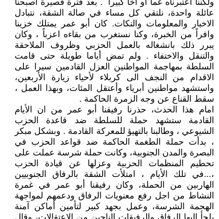
ولكننا اعتبرناه عماً او اخاً كبيرا ً . بعد فترة قصيرة اصبحنا
عائلة واحدة، نلتقي كل مساء في صالة الشقة، نتبادل
الاخبار والمعلومات والنكات. كان أبو عمر يمتلك خزينا
وافراً من الخبرة، وكنا نستغرب من بقاءه اعزباً ، وكان
يبرر ذلك بانشغاله بالعمل الحزبي وظروف الملاحقة
والتنقل والاختفاء . ولم تمض أياما طويلة حتى قامت
السلطة بمهاجمة المواطنين العزل القادمين سيرا على
الاقدام من النجف الى كربلاء لأحياء زيارة الأربعين،
واستشهد مواطنين أبرياء وأعتقل المئات، وبهذا العمل ،
سقط القناع عن وجه الزمرة الحاكمة .
امام هذا الحدث، حذرنا رفيقنا أبو عمر من ان الأيام
القادمة ستشهد حملة للسلطة ضد قاعدة الحزب
الشيوعي ، وطالبنا بالتهيؤ للمعركة القادمة . وبشكل مبكر
، بدأت حملة الطغمة الحاكمة ضد قواعد الحزب في
البصرة والمدن الجنوبية، وكانت حملة شرسة عملت على
تحطيم المنظمات الحزبية وعزلها عن قيادة الحزب
،...في تلك الأيام ، امتلأت الشقة بالرفاق الجنوبيين
الهاربين من الحملة، وكان رفيقنا أبو عمر في غمرة
النشاط من اجل رفع معنويات الرفاق ودعمهم لمواجهة
الهجمة الشرسة، وعمل بجهد كبير لتأمين أماكن آمنة
يلجأ اليها الرفاق والرفيقات الناجين من الاعتقالات، وقال