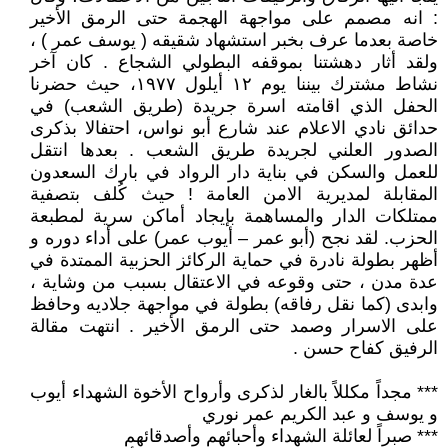
: انه مصمم على مواجهة الهجمة حتى الرمق الأخير
خاصة بعدما عرف بخبر استشهاد شقيقه ( يوسف عمر ) ،
ولقد أثار دهشتنا بموقفه البطولي الشجاع . كان آخر
نشاط مشترك بيننا يوم ١٢ أيلول ١٩٧٧، حيث حضرنا
الحفل الذي اقامته اسرة جريدة (طريق الشعب) في
حدائق نادي الاعلام عند شارع أبو نواس، احتفالا بذكرى
الصدور العلني لجريدة طريق الشعب . بعدها انتقل
للعمل والسكن في بناية دار الرواد في بارك السعدون
المقابلة لمديرية الامن العامة ! حيث كُلف بتصفية
ممتلكات الدار والمساهمة بإيجاد أماكن سرية لمطبعة
الحزب. لقد نجح (أبو عمر – أيوب عمر) على أداء دوره و
أظهر بطولة نادرة في حماية الركائز الحزبية الممتدة في
عدة مدن ، حتى وقوعه في الاعتقال بسبب من وشاية ،
وابدى (كما نقل رفاقه) بطولة في مواجهة جلاديه وحافظ
على الاسرار وصمد حتى الرمق الأخير . انتهت مقالة
الرفيق كفاح حسن .
*** مجداً مكللاً بالغار لذكرى وأرواح الأخوة الشهداء أيوب
و يوسف و عبد الكريم عمر نوري
*** صبراً لعائلة الشهداء وأحبائهم وأصدقائهم