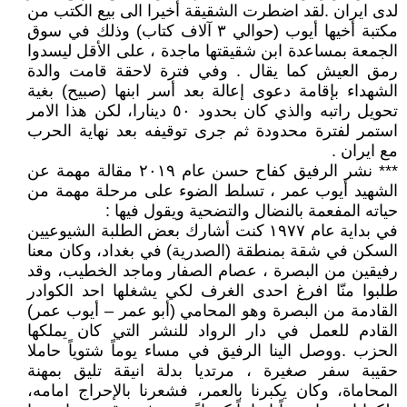
لدى ايران .لقد اضطرت الشقيقة أخيرا الى بيع الكتب من
مكتبة أخيها أيوب (حوالي ٣ آلاف كتاب) وذلك في سوق
الجمعة بمساعدة ابن شقيقتها ماجدة ، على الأقل ليسدوا
رمق العيش كما يقال . وفي فترة لاحقة قامت والدة
الشهداء بإقامة دعوى إعالة بعد أسر ابنها (صبيح) بغية
تحويل راتبه والذي كان بحدود ٥٠ دينارا، لكن هذا الامر
استمر لفترة محدودة ثم جرى توقيفه بعد نهاية الحرب
مع ايران .
*** نشر الرفيق كفاح حسن عام ٢٠١٩ مقالة مهمة عن
الشهيد أيوب عمر ، تسلط الضوء على مرحلة مهمة من
حياته المفعمة بالنضال والتضحية ويقول فيها :
في بداية عام ١٩٧٧ كنت أشارك بعض الطلبة الشيوعيين
السكن في شقة بمنطقة (الصدرية) في بغداد، وكان معنا
رفيقين من البصرة ، عصام الصفار وماجد الخطيب، وقد
طلبوا منّا افرغ احدى الغرف لكي يشغلها احد الكوادر
القادمة من البصرة وهو المحامي (أبو عمر – أيوب عمر)
القادم للعمل في دار الرواد للنشر التي كان يملكها
الحزب .ووصل الينا الرفيق في مساء يوماً شتوياً حاملا
حقيبة سفر صغيرة ، مرتديا بدلة انيقة تليق بمهنة
المحاماة، وكان يكبرنا بالعمر، فشعرنا بالإحراج امامه،