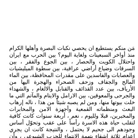
مَن منكم يستطيع ان يحصي نكبات البصرة وأهلها الكرام
منذ أواخر السبعينات ولغاية اليوم؟ بين الحرب مع ايران
واحتلال الكويت والحصار ، بين الجوع والفقر ، بين
السرقات وضياع أراضي عراقية، بين سطوة الميليشيات
والعصابات والفاسدين على مقدرات المحافظة، بين الماء
المالح والجفاف وزحف الصحراء والهجرة اليها من
الأرياف، بين عدد القذائف والقنابل والالغام ، والشهداء
والجرحى والمعوقين، بين الارامل والايتام والمآتم التي ما
خلت بيوتها منها، ومن لم يصبه شيئاً من هذا ، ناله إرهاب
البعث ومنظماته القمعية وأجهزة الامن والمخابرات
والمخبرين، قبلا ولليوم ، نعم ، أربعة سنوات كانت كافية
لتقلب حياة هذه الاسرة رأساً على عقب وتحوّل أساس
وجودهم الى جحيم لا يحتمل ، والنتيجة كانت ان يجري
اعدام ثلاثة اشقاء بتهمة الانتماء للحزب الشيوعي ، وأن