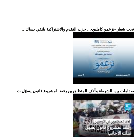
.. تحت شعار -نزعمو كاملين-... حزب التقدم والاشتراكية يلتقي بساك
.. صدامات بين الشرطة وآلاف المتظاهرين رفضا لمشروع قانون يسهّل ت