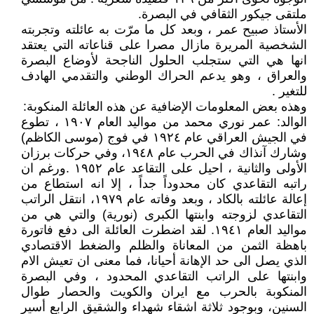
ملتقى جيكور الثقافي في البصرة.
الأستاذ صبيح عمر ، وبعد كل ما مرّت به عائلته وتجربته
الشخصية المريرة مازال مصرا على قناعاته التي يعتقد
انها هي التي ستجلب الحلول الناجحة لأوضاع البصرة
والعراق ، وهو يدعم الحراك الوطني والتقدمي الهادف
للتغير .
وهذه بعض المعلومات الإضافية عن هذه العائلة المنكوبة:
الوالد: عمر نوري محمد من مواليد العام ١٩٠٧ ، تطوع
في الجيش العراقي عام ١٩٢٤ في فوج (موسى الكاظم)
وشارك آنذاك في الحرب عام ١٩٤٨، وفي حركات برزان
الأولى والثانية ، احيل على التقاعد عام ١٩٥٢ .ورغم ان
راتبه التقاعدي كان محدوداً جداً ، إلا انه استطاع من
إعالة عائلته بالكاد ، وبعد وفاته عام ١٩٧٩، انتقل الراتب
التقاعدي لزوجته وابنتها الكبرى (نورية) والتي هي من
مواليد العام ١٩٤١. لقد اضطرت العائلة الى دفع فاتورة
باهظة الثمن من المعاناة والظلم والضغط الاقتصادي
الذي يصل الى حد الإهانة أحيانا، فما معنى ان تعيش الام
وابنتها على الراتب التقاعدي المحدود ، وفي البصرة
المنكوبة بالحرب مع ايران والكويت والحصار طوال
السنين، وبوجود ثلاثة اشقاء شهداء والشقيق الرابع أسير