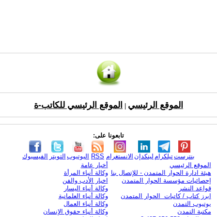
الموقع الرئيسي
الموقع الرئيسي للكاتب-ة
|
تابعونا على:
بنترست
تيلكرام
لينكدإن
الانستغرام
RSS
اليوتيوب
التويتر
الفيسبوك
الموقع الرئيسي
أخبار عامة
هيئة ادارة الحوار المتمدن - للإتصال بنا
وكالة أنباء المرأة
إحصائيات مؤسسة الحوار المتمدن
اخبار الأدب والفن
قواعد النشر
وكالة أنباء اليسار
ابرز كتاب / كاتبات الحوار المتمدن
وكالة أنباء العلمانية
يوتيوب التمدن
وكالة أنباء العمال
مكتبة التمدن
وكالة أنباء حقوق الإنسان