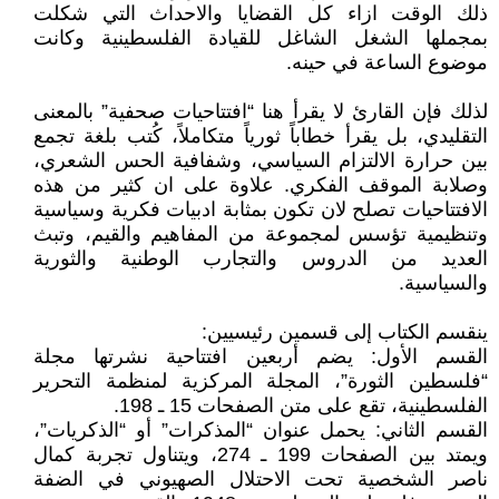
ذلك الوقت ازاء كل القضايا والاحداث التي شكلت
بمجملها الشغل الشاغل للقيادة الفلسطينية وكانت
موضوع الساعة في حينه.
لذلك فإن القارئ لا يقرأ هنا “افتتاحيات صحفية” بالمعنى
التقليدي، بل يقرأ خطاباً ثورياً متكاملاً، كُتب بلغة تجمع
بين حرارة الالتزام السياسي، وشفافية الحس الشعري،
وصلابة الموقف الفكري. علاوة على ان كثير من هذه
الافتتاحيات تصلح لان تكون بمثابة ادبيات فكرية وسياسية
وتنظيمية تؤسس لمجموعة من المفاهيم والقيم، وتبث
العديد من الدروس والتجارب الوطنية والثورية
والسياسية.
ينقسم الكتاب إلى قسمين رئيسيين:
القسم الأول: يضم أربعين افتتاحية نشرتها مجلة
“فلسطين الثورة”، المجلة المركزية لمنظمة التحرير
الفلسطينية، تقع على متن الصفحات 15 ـ 198.
القسم الثاني: يحمل عنوان “المذكرات” أو “الذكريات”،
ويمتد بين الصفحات 199 ـ 274، ويتناول تجربة كمال
ناصر الشخصية تحت الاحتلال الصهيوني في الضفة