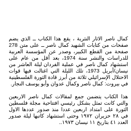
كمال ناصر الاثار النثرية ، يقع هذا الكتاب ــ الذي يضم
صفحات من كتابات الشهيد كمال ناصر ــ على متن 278
صفحة من القطع الكبير، وصدر عن المؤسسة العربية
للدراسات والنشر سنة 1974، بعد أقل من عام على
استشهاد كمال ناصر في عملية الفردان ليلة العاشر من
نيسان/أبريل 1973، تلك الليلة التي اغتالت فيها قوات
الاحتلال الإسرائيلي ثلاثة من أبرز قادة الثورة الفلسطينية
في بيروت: كمال ناصر وكمال عدوان وأبو يوسف النجار.
هذا الكتاب يتضمن جمع لمقالات كمال ناصر الاربعين
والتي كانت تمثل بشكل رئيسي افتتاحية مجلة فلسطين
الثورة على امتداد اربعين عددا منذ صدور عددها الاول
في ٢٨ حزيران ١٩٧٢ وحتى استشهاد كاتبها ليلة صدور
العدد ٤١ بتاريخ ١١ نيسان ١٩٧٣..