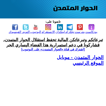
تابعونا على:
بودكاست
بنترست
تيلكرام
لينكدإن
الانستغرام
اليوتيوب
التويتر
الفيسبوك
تبرعاتكم وتبرعاتكن المالية تحفظ استقلال الحوار المتمدن،
فشاركونا في دعم استمرارية هذا الفضاء اليساري الحر
[اشترك في قناة ‫«الحوار المتمدن» على اليوتيوب]
الحوار المتمدن - موبايل
الموقع الرئيسي