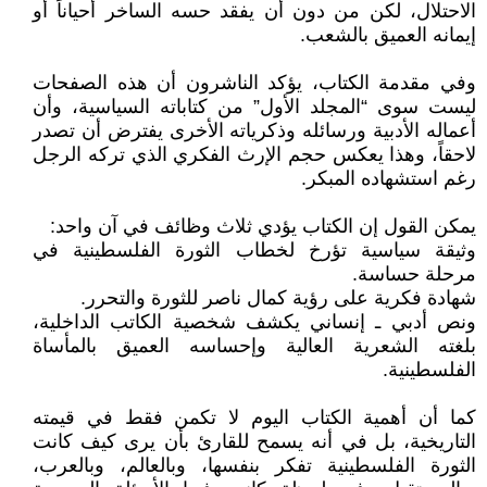
الاحتلال، لكن من دون أن يفقد حسه الساخر أحياناً أو
إيمانه العميق بالشعب.
وفي مقدمة الكتاب، يؤكد الناشرون أن هذه الصفحات
ليست سوى “المجلد الأول” من كتاباته السياسية، وأن
أعماله الأدبية ورسائله وذكرياته الأخرى يفترض أن تصدر
لاحقاً، وهذا يعكس حجم الإرث الفكري الذي تركه الرجل
رغم استشهاده المبكر.
يمكن القول إن الكتاب يؤدي ثلاث وظائف في آن واحد:
وثيقة سياسية تؤرخ لخطاب الثورة الفلسطينية في
مرحلة حساسة.
شهادة فكرية على رؤية كمال ناصر للثورة والتحرر.
ونص أدبي ـ إنساني يكشف شخصية الكاتب الداخلية،
بلغته الشعرية العالية وإحساسه العميق بالمأساة
الفلسطينية.
كما أن أهمية الكتاب اليوم لا تكمن فقط في قيمته
التاريخية، بل في أنه يسمح للقارئ بأن يرى كيف كانت
الثورة الفلسطينية تفكر بنفسها، وبالعالم، وبالعرب،