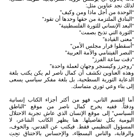
لذلك نجد عناوين مثل:
“الوحدة من أجل ماذا ومن وكيف”
“البنادق الملتزمة من حقها وحدها أن تقود”
“البعد الإنساني للثورة الفلسطينية”
“الثورة التي تذبح بصمت”
“معنى القيادة”
“أسقطوا قرار مجلس الأمن”
“النصر الفيتنامي والأمة العربية”
“دقت ساعة الفرز”
“روجرز وكيسنجر وجهان لعملة واحدة”
وهذه العناوين تكشف أن كمال ناصر لم يكن يكتب بلغة
الدعاية الثورية السطحية، بل بلغة مفكر سياسي يسعى
إلى بناء وعي ثوري متماسك.
أما القسم الثاني، فهو من أكثر أجزاء الكتاب إنسانية
ودفئاً. ففيه يخرج كمال ناصر من موقع “الناطق
السياسي” إلى موقع الإنسان الذي عاش تجربة الاحتلال
اليومية بكل تفاصيلها. هنا يظهر الكاتب الشاعر، لا
المسؤول التنظيمي فقط. فيكتب عن القدس، والخوف،
والرقابة، والناس البسطاء، والإحساس بالاختناق تحت