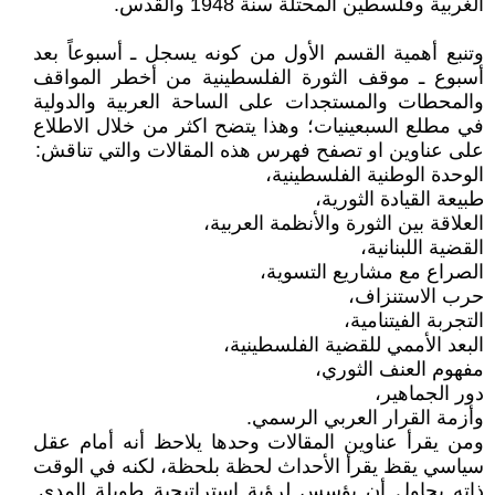
الغربية وفلسطين المحتلة سنة 1948 والقدس.
وتنبع أهمية القسم الأول من كونه يسجل ـ أسبوعاً بعد
أسبوع ـ موقف الثورة الفلسطينية من أخطر المواقف
والمحطات والمستجدات على الساحة العربية والدولية
في مطلع السبعينيات؛ وهذا يتضح اكثر من خلال الاطلاع
على عناوين او تصفح فهرس هذه المقالات والتي تناقش:
الوحدة الوطنية الفلسطينية،
طبيعة القيادة الثورية،
العلاقة بين الثورة والأنظمة العربية،
القضية اللبنانية،
الصراع مع مشاريع التسوية،
حرب الاستنزاف،
التجربة الفيتنامية،
البعد الأممي للقضية الفلسطينية،
مفهوم العنف الثوري،
دور الجماهير،
وأزمة القرار العربي الرسمي.
ومن يقرأ عناوين المقالات وحدها يلاحظ أنه أمام عقل
سياسي يقظ يقرأ الأحداث لحظة بلحظة، لكنه في الوقت
ذاته يحاول أن يؤسس لرؤية استراتيجية طويلة المدى.