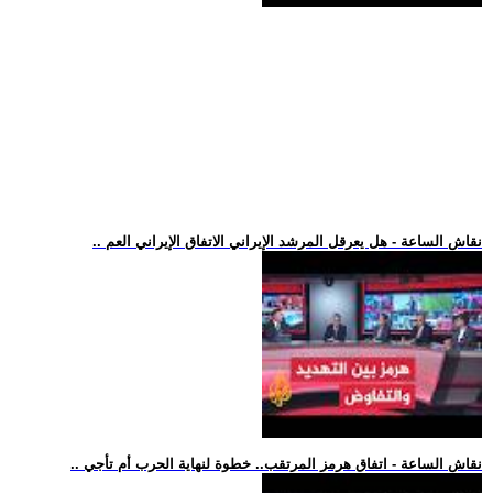
.. نقاش الساعة - هل يعرقل المرشد الإيراني الاتفاق الإيراني العم
.. نقاش الساعة - اتفاق هرمز المرتقب.. خطوة لنهاية الحرب أم تأجي