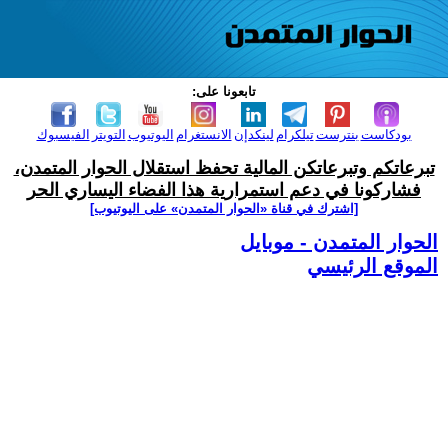
تابعونا على:
بودكاست
بنترست
تيلكرام
لينكدإن
الانستغرام
اليوتيوب
التويتر
الفيسبوك
تبرعاتكم وتبرعاتكن المالية تحفظ استقلال الحوار المتمدن،
فشاركونا في دعم استمرارية هذا الفضاء اليساري الحر
[اشترك في قناة ‫«الحوار المتمدن» على اليوتيوب]
الحوار المتمدن - موبايل
الموقع الرئيسي