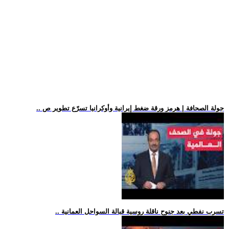
.. جولة الصحافة | هرمز ورقة ضغط إيرانية وأوكرانيا تسرّع تطوير ص
.. تسرب نفطي بعد جنوح ناقلة روسية قبالة السواحل العمانية