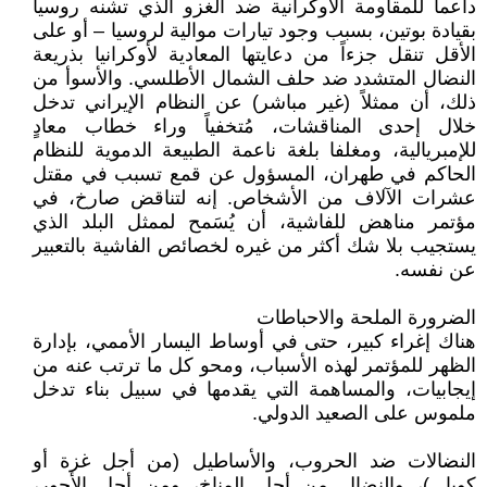
داعماً للمقاومة الأوكرانية ضد الغزو الذي تشنه روسيا
بقيادة بوتين، بسبب وجود تيارات موالية لروسيا – أو على
الأقل تنقل جزءاً من دعايتها المعادية لأوكرانيا بذريعة
النضال المتشدد ضد حلف الشمال الأطلسي. والأسوأ من
ذلك، أن ممثلاً (غير مباشر) عن النظام الإيراني تدخل
خلال إحدى المناقشات، مُتخفياً وراء خطاب معادٍ
للإمبريالية، ومغلفا بلغة ناعمة الطبيعة الدموية للنظام
الحاكم في طهران، المسؤول عن قمع تسبب في مقتل
عشرات الآلاف من الأشخاص. إنه لتناقض صارخ، في
مؤتمر مناهض للفاشية، أن يُسَمح لممثل البلد الذي
يستجيب بلا شك أكثر من غيره لخصائص الفاشية بالتعبير
عن نفسه.
الضرورة الملحة والاحباطات
هناك إغراء كبير، حتى في أوساط اليسار الأممي، بإدارة
الظهر للمؤتمر لهذه الأسباب، ومحو كل ما ترتب عنه من
إيجابيات، والمساهمة التي يقدمها في سبيل بناء تدخل
ملموس على الصعيد الدولي.
النضالات ضد الحروب، والأساطيل (من أجل غزة أو
كوبا...)، والنضال من أجل المناخ، ومن أجل الأجور،