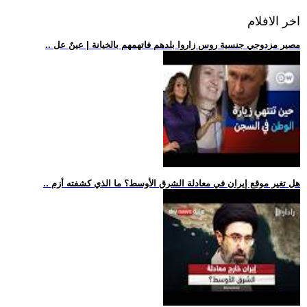
اخر الافلام
.. مصير مزدوجي جنسية روس زاروا بلدهم فاتهمهم بالخيانة | عينٌ عل
.. هل تغير موقع إيران في معادلة الشرق الأوسط؟ ما الذي كشفته أزم