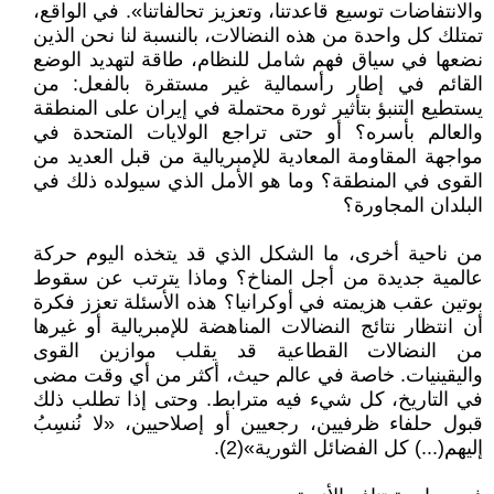
والانتفاضات توسيع قاعدتنا، وتعزيز تحالفاتنا». في الواقع،
تمتلك كل واحدة من هذه النضالات، بالنسبة لنا نحن الذين
نضعها في سياق فهم شامل للنظام، طاقة لتهديد الوضع
القائم في إطار رأسمالية غير مستقرة بالفعل: من
يستطيع التنبؤ بتأثير ثورة محتملة في إيران على المنطقة
والعالم بأسره؟ أو حتى تراجع الولايات المتحدة في
مواجهة المقاومة المعادية للإمبريالية من قبل العديد من
القوى في المنطقة؟ وما هو الأمل الذي سيولده ذلك في
البلدان المجاورة؟
من ناحية أخرى، ما الشكل الذي قد يتخذه اليوم حركة
عالمية جديدة من أجل المناخ؟ وماذا يترتب عن سقوط
بوتين عقب هزيمته في أوكرانيا؟ هذه الأسئلة تعزز فكرة
أن انتظار نتائج النضالات المناهضة للإمبريالية أو غيرها
من النضالات القطاعية قد يقلب موازين القوى
واليقينيات. خاصة في عالم حيث، أكثر من أي وقت مضى
في التاريخ، كل شيء فيه مترابط. وحتى إذا تطلب ذلك
قبول حلفاء ظرفيين، رجعيين أو إصلاحيين، «لا نُنسِبُ
إليهم(...) كل الفضائل الثورية»(2).