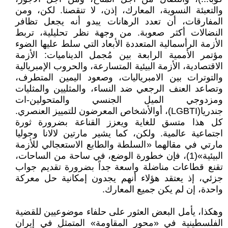
والتعبئة النسوية، المعارك، إذن، لا تنقصنا. لكن، ومن
المفارقات، أن تعدد الرهانات يبدو أنه يجعل تظافر
النضالات أكثر صعوبة. من وجهة نظر تحليلية، تربط
الأزمة الرأسمالية المتعددة الأبعاد التي سلط عليها الضوء
مؤتمر الأممية الرابعة بين مُجمل الديناميات: الأزمة
الاقتصادية، الأزمة البيئية المتسارعة، والحروب الإمبريالية
والتوترات بين الامبرياليات، وصعود اليمين المتطرف،
وتصاعد العنف الرجعي ضد النساء، والمثليين والمثليات
ومزدوجي الميل الجنسي والمتحولين-ات
جندريا(LGBTI)، أوالأشخاص المعرضون للتمييز العنصري.
كل هذا متسق للغاية ويعزز القناعة بضرورة ثورة
اجتماعية عالمية. ولكن، كما يشير مارتين لالانا وجوليا
مارتي في مقالهما «السلطة والطابع الاستعجالي للأزمة
البيئية»(1)، فإن خطورة الوضع، في ساحة من الساحات،
تقنع قطاعات مناضلة واسعة جداً بضرورة تقديم جواب
جزئي، إذ يعتقد هؤلاء أنهم يجدون إمكانية حل معركة
واحدة، إن لم يكن جميع المعارك.
وهكذا، يأمل البعض العثور على حلفاء موضوعيين للقضية
الفلسطينية في «محور المقاومة» المتمثل في إيران