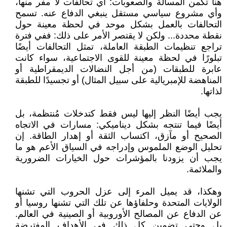
هنا تكمن المسألة والصعوبات: أي تحالفات لا مفر منها،
وأي مشروع سياسي مستقل ينبغي الدفاع عنه. تسمح
التحالفات بالعمل بشكل موحد في لحظة معينة حول
نقطة محددة... ولكن لا يقتصر الأمر على ذلك: ففي فترة
تراجع تنظيمات الطبقة العاملة، تمثل التحالفات أيضًا
تبلورًا في لحظة معينة للقوى الاجتماعية، سواء كانت
عابرة للطبقات (من أجل النضالات الديمقراطية أو
المناهضة للإمبريالية على سبيل المثال) أو تجسيدًا للطبقة
لذاتها.
يجب أيضًا النظر إليها ليس فقط كتدخلات مُنتظمة، بل
أيضًا فيما تنتجه بشكل ديناميكي: مسارات في الاتجاه
الصحيح أو مآزق، اكتساب الثقة أو إهدار الطاقة. إن
تحليل الوضع الملموس وإدراجه في السياق الأعم هو ما
يجب أن يزودنا بالمؤشرات حول الخيارات الضرورية
والملائمة.
وهكذا، قد يميل المرء إلى عزل الحروب التي تشنها
الولايات المتحدة وحلفاؤها عن تلك التي تشنها روسيا أو
عن الدفاع عن المصالح الأوروبية أو الصينية في العالم.
بل وحتى تضمين كل ذلك في الأهداف المفترضة