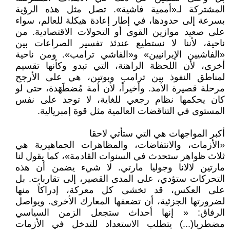
المشتركة لـ«أممية فاشية». تصل مثل هذه الرؤية
بسرعة إلى حدودها، في إطار إعادة هيكلة للعالم، سواء
على صعيد موازين القوى أو التحولات الاقتصادية. من
ناحية، لأننا لا نستطيع عندئذ تفسير الصراعات بين
«الفاشيين الإيرانيين» و«الفاشي ترامب». ومن ناحية
أخرى، لأن اللحظة الراهنة، التي تبدو وكأنها تقسيم
لمناطق النفوذ بين ترامب وبوتين، هي على الأرجح
مرحلة قصيرة الأمد. وأخيراً، لأن أمة مُضطَهَدة، حتى لو
كان يحكمها نظام رجعي للغاية، لا توجد على نفس
المستوى في التناقضات العالمية مثل قوة إمبريالية.
أكبر المواجهات هي التي ستأتي لاحقا
«الأزمات، والانتفاضات، والمظاهرات الجماهيرية هي
ثلاث ظواهر ستحدث في السنوات القادمة»، كما يقول لنا
مارتين لالانا وجوليا مارتي. لا شيء يضمن أن هذه
التحركات ستؤدي، على المدى القصير، إلى تقاربات. بل
على العكس، قد تخشى كل معركة، إدراكاً منها
لضرورتها الجزئية، أن تضعفها المعارك الأخرى. ويواصل
الرفاق: « إنها أحداث ستجعل الزمن السياسي
مضطربا(...) يتطلب الاستعداد للتدخل في الأزمات