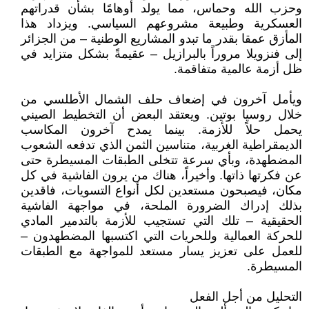
وحزب الله وحماس، مما يولد أوهامًا بشأن قدراتهم
العسكرية وطبيعة مشروعهم السياسي. ويزداد هذا
المأزق عمقا بقدر ما تبدو المشاريع الوطنية – من الجزائر
إلى فنزويلا مروراً بالبرازيل – عقيمةً بشكل متزايد في
ظل أزمة عالمية متفاقمة.
ويأمل آخرون في إضعاف حلف الشمال الأطلسي من
خلال روسيا بوتين. ويعتقد البعض أن التخطيط الصيني
يحمل حلاً للأزمة. بينما يمدح آخرون المكاسب
الديمقراطية الغربية، متناسين الثمن الذي تدفعه الشعوب
المضطهدة، وبأي سرعة تتخلى الطبقات المسيطرة حتى
عن فكرتها ذاتها. وأخيراً، هناك من يرون الفاشية في كل
مكان، فيصبحون مستعدين لكل أنواع التسويات، فاقدين
بذلك إدراك الضرورة الملحة، في مواجهة الفاشية
الحقيقية – تلك التي تستجيب للأزمة بالتدمير المادي
للحركة العمالية وللحريات التي اكتسبها المضطهدون –
للعمل على تعزيز يسار مستعد للمواجهة مع الطبقات
المسيطرة.
التحليل من أجل الفعل