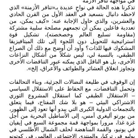
في مواجهة تنافر الأزمة
تذكرنا هذه الحالة في نواحٍ عديدة بـ«تنافر الأزمنة» الذي
لاحظه دانيال بنسعيد في العقد الأول من القرن الحادي
والعشرين، والذي حاول الإجابة عنه: «كيف يمكن، من
تعددية فاعلين يمكن أن تجمعهم مصلحة سلبية مشتركة
(مقاومة تسليع العالم وخصخصته)، تشكيل قوة
استراتيجية للتحويل دون اللجوء إلى تلك الميتافيزيقا
المشكوك فيها للذات؟ وأود أن أوضح مع ذلك أن الصراع
الطبقي، بالنسبة لي، ليس شكلاً من أشكال النزاعات
الأخرى، بل هو الناقل الذي يمكنه عبور التناقضات الأخرى
وتجاوز انغلاق العشائر والطوائف والأعراق، إلخ».
إن الوقوف في طليعة النضالات الجزئية، وبناء التحالفات
وتحمل التناقضات، مع الحفاظ على الاستقلال السياسي
– الاستقلال الطبقي كما استقلال المشروع الثوري
الاشتراكي البيئي – هو بلا شك المفتاح، فيما يتعلق
بالتجمعات الدولية الكبرى التي يبدو أنها تعود إلى الظهور،
من بورتو أليغري أمس، إلى الأساطيل البحرية من أجل
غزة غذا، مرورا بمواجهة قمة مجموعة السبع في إيفيان
في يونيو، والقمة المناهضة لحلف الشمال الأطلسي في
يوليو في تركيا، والمنتدى الاجتماعي العالمي في كوتونو