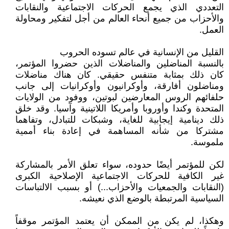
التعددي الذي يجمع الحركات الاجتماعية والنقابات
والأحزاب من جميع أنحاء العالم من أجل لتفكير ومحاولة
العمل.
القليل من الإنسانية في عالم تسوده الحروب
بالنسبة المناضلين والمناضلات الذين حضروا المؤتمر،
كان ذلك بمثابة متنفس حقيقي. كان هناك مناضلات
ومناضلون أفارقة، وأوكرانيون وأوكرانيات إلى جانب
حلفائهم الروس المعارضين لبوتين، ووفود من الولايات
المتحدة وكندا وأوروبا وأمريكا اللاتينية وآسيا. وقد خلق
ذلك دينامية إيجابية للغاية، وشبكات للتبادل، وتفاهما
مشتركا من شأنه المساهمة في إعادة بناء أممية
ملموسة.
لكن للمؤتمر أيضًا حدوده، سواء تعلق الأمر بالمشاركة
غير الكافية للحركات الاجتماعية الإصلاحية الكبرى
(النقابات والجمعيات والأحزاب...) أو بسبب الالتباسات
السياسية المرتبطة بالوضع الذي نعيشه.
وهكذا، لم يكن من الممكن أن يعتمد المؤتمر موقفاً