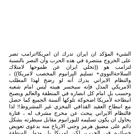
الشيء المؤكد ان ايران تدرك ان امريكا/ترامب تصر
على الخروج منتصرة في هذه الحرب وأن النصر بالنسبة
لترامب هو ((تخلي ايران عن طموحها لامتلاك
السلاحةالنووي+ تسليم اليرانيوم المخصب لامريكا)) ،
والنظام الايراني يدرك أنه لو رضخ لهذا المطلب
الامريكي المذل فإنه سيخسر هيبته ليس امام شعبه
وحسب بل امام كل انصاره في المنطقة والعالم ويصبح
انبطاحه لأمريكا اضحوكة تلوكها ألسنة الجميع كما حصل
مع انبطاح العقيد القذافي المخزي غير المشروط!! لذا
فالنظام الايراني يبحث عن مخرج مشرف له ، فتارة
يحاول ان يكون تسليمه لليورانيوم مقابل سيطرته بشكل
دائم على مضيق هرمز وجني الارباح منه بدعوى تعويض
خسائره في الحرب، لكن امريكا بل ودول المنطقة