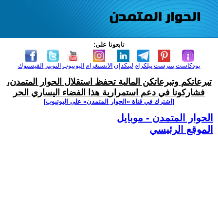
تابعونا على:
بودكاست
بنترست
تيلكرام
لينكدإن
الانستغرام
اليوتيوب
التويتر
الفيسبوك
تبرعاتكم وتبرعاتكن المالية تحفظ استقلال الحوار المتمدن،
فشاركونا في دعم استمرارية هذا الفضاء اليساري الحر
[اشترك في قناة ‫«الحوار المتمدن» على اليوتيوب]
الحوار المتمدن - موبايل
الموقع الرئيسي