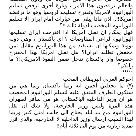
والعالم يرفضون هذا الامر ، وتارة أخرى ترفض تسليم
اليورانيوم لامريكا وتقترح تسليمه لروسيا وهو ما ترفضه
امريكا!!.. اذن ماذا يبقى من خيارات امام ايران الا تسليم
اليورانيوم المخصب لدولة ثالثة !!؟
فهل يمكن ان تقبل امريكا اذا اقترحت ايران تسليمها
اليورانيوم لراعي المفاوضات ؟ اي باكستان ، وهي دولة
نووية ويمكنها ان تستفيد من هذا اليورانيوم مقابل ثمن
مخفض تطلبه ايران!؟ هل تقبل امريكا بهذا المقترح
خصوصا وان باكستان تدخل ضمن النفوذ الامريكي!؟ ما
رايكم؟
*****
اخوكم العربي البريطاني المحب
(*) ما يجعلني أخمن انه ربما باكستان ربما هي من
ستكون الطرف المتفق عليه لتسلم اليورانيوم المخصب
هو ان وزير الداخلية الباكستاني هو من سافر لطهران
هذه المرة وليس وزير الخارجية، ولا شك ان نقل
اليورانيوم من بلد لبلد يحتاج الى جانب امني كبير وربما
لهذا السبب ارسال وزير الداخلية لا الخارجية، والذي قرر
تمديد زيارته من يوم الى ثلاثة أيام!!