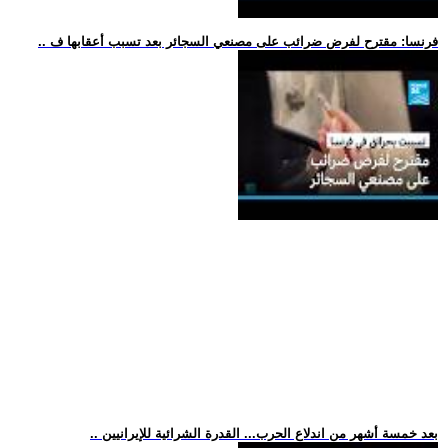
.. فرنسا: مقترح لفرض ضرائب على مصنعي السجائر بعد تسبب أعقابها ف
.. بعد خمسة أشهر من اندلاع الحرب... القدرة الشرائية للإيرانيين