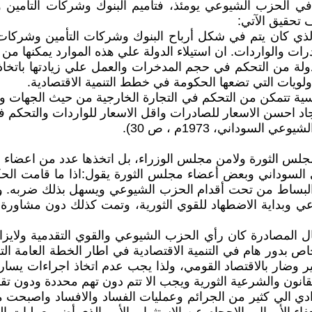
ي الحزب الشيوعي يومئذ، فتأميم البنوك وشركات التأمين و
د الذي كان يتم في شكل أرباح البنوك وشركات التأمين وشركا
والواردات. ان استيلاء الدولة علي هذه الموارد يمكنها من اس
ولة من التحكم في حجم المدخرات والعمل علي زيادتها باتخاذ
لويات التي تضعها الحكومة في خطط التنمية الاقتصادية.
ساسية تتمكن من التحكم في التجارة الخارجية من حيث الجهات و
د احسن الاسعار للصادرات واقل الاسعار للواردات والتحكم في ت
وداني، 1973م ، ص 30).
مجلس الثورة ولامن مجلس الوزراء، بل اتخذها عدد من اعضاء م
لسوداني وبعض أعضاء مجلس الثورة يقول:اذا ما قامت الحكو
ب البساط من تحت أقدام الحزب الشيوعي ويسهل بذلك ضربه.
 وبداية الاضطهاد للقوي الثورية، وتمت كذلك دون مشاورة 
ال المصادرة كان رأي الحزب الشيوعي والقوي التقدمية ولايز
خاص بدور هام في التنمية الاقتصادية في اطار الخطة العامة ا
طير وضار بالاقتصاد القومي، ولذا يجب عدم اتخاذ اجراءات يس
انون والشرعية الثورية ويجب الا تتم دون تهم محددة ودون تق
 الي كثير من الجرائم وعمليات الفساد والافساد واصبحت مجال