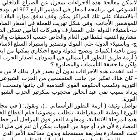
لايمكن معالجة هذه الاجراءات بمعزل عن الصراع الداخلي ف
الشيوعي في برنامجه المجاز في المؤتمر الرابع 1967م، بهدف تحقيق الآتي:
أ-بالاستيلاء علي تلك المراكز يمكن وقف تدفق موارد البلا
للموظفين الأجانب، وفي شكل تهريب للعملة في اسعار الصادرات 
ب-باستيلاء الدولة علي المصارف وشركات التأمين تتمكن الد
مشاريع التنمية للقطاعين العام والخاص حسب الاسبقيات والاو
ج- وباستيلاء الدولة علي البنوك وتصدير واستيراد السلع الأ
ومن ناحية الكميات ويصبح للدولة وضع احتكاري يمكنها من ايجا
( أزمة طريق التطور الرأسمالي في السودان، اصدار الحزب الشيوعي الس
ولكن ما حقيقة التأميمات والمصادرة ؟:
- لقد اتخذت هذه الاجراءات بدون أن يصدر قرار بذلك لا من 
- كان هناك تفكير من جانب المنقسمين من الحزب الشيوعي ا
الثورية وتكسب الحكومة القوي التقدمية الي جانبها وتسح
يزداد بسبب نفي عبد الخالق محجوب سكرتير الحزب الشيوعي
الثورة.
تواصل وثيقة ( أزمة التطور الرأسمالي ..)، وتقول: ( في مج
الثورة الوطنية الديمقراطية- تتطلب موضوعيا قيام القطاع ال
هذه المرحلة الانتقالية، ومحاولة القفز فوق المراحل أمر خ
المصادرة لأى فرد أو جهة من الجهات يمكن أن تتم في ظل الق
تمت المصادرة بطريقة مستعجلة وبدون محاكمة الأمر الذي ادي