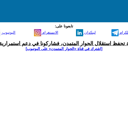
تابعونا على:
لكرام
لينكدإن
الانستغرام
اليوتيوب
ية تحفظ استقلال الحوار المتمدن، فشاركونا في دعم استمرارية 
[اشترك في قناة ‫«الحوار المتمدن» على اليوتيوب]