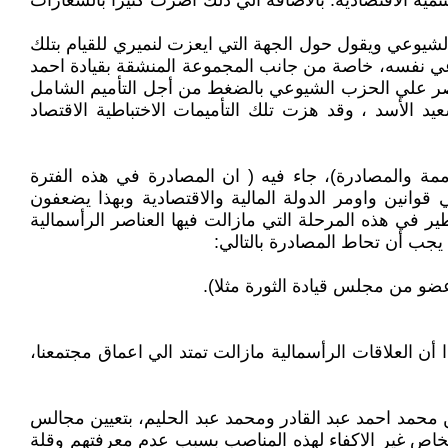
نمية الاقتصادية. بالاضافة الي ذلك اضرت كثيرا بالشعارات
الشيوعي ويقول حول الجهة التي ايعزت لنميري للقيام بتلك
وعي نفسه، خاصة من جانب المجموعة المنشقة بقيادة احمد
 نصر علي الحزب الشيوعي بالضغط من أجل التأميم الشامل
د الأسد ، وقد هزت تلك التأميمات الاختباطية الاقتصاد
بتاريخ يوليو 1970م، بعنوان ( حول المؤسسات المؤممة والمصادرة)، جاء فيه ( ان المصادرة في هذه الفترة
وانين واومر الدولة المالية والاقتصادية وبهذا يضعفون
ر في هذه المرحلة التي مازالت فيها العناصر الرأسمالية
 يجب أن تحاط المصادرة بالتالي:
ضو من مجلس قيادة الثورة مثلا).
أن العلاقات الرأسمالية مازالت تمتد الي اعماق مجتمعنا،
حمد احمد عبد القادر ومحمد عبد الحليم، بتعيين مجالس
خاص غير الاكفاء لهذه المناصب بسبب عدم معرفتهم وقلة