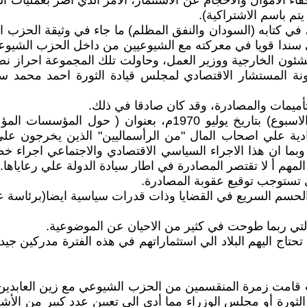
 الأموال والاحجام عن الاستثمار، الأمر الذي أضر بعمليات الت
تم باسم الاشتراكية).
، في كتابه (السودان والنفق المظلم) ما جاء في وثيقة الحزب 
يري سندا قويا في معركته مع الشيوعيين من داخل الحزب الشي
ة للشئون الخارجية ووزير العمل، وحاولت تلك المجموعة احراز
ونة المستشار الاقتصادي لمجلس قيادة الثورة احمد محمد سعي
تأميمات والمصادرة، وقد كان صادقا في ذلك.
أما عبد الخالق محجوب فقد كتب مقالا في صحيفة( أخبار الاسبوع) 
دية علي اصحاب المال "من الرأسماليين" الذين يخرجون علي ق
بما ان هذا الاجراء السياسي الاقتصادي والاجتماعي اجراء خطي
لمهم أ لا تقتصر المصادرة في اطار سيادة الدولة علي رعاياها.
تستوجب توقيع عقوبة المصادرة.
 الحسم السريع في القضايا وذات قدرات سياسية ايضا(برئاسة ع
ة التي ربما طوحت في كثير من الاحيان عن الموضوعية.
ج اليهم البلاد الي استثماراتهم في هذه الفترة مدركين جيدا 
 قامت زمرة المنقسمين من الحزب الشيوعي مع زين العابدين م
ورة أو مجلس الوزراء مما أدى الي تعيين عدد كبير من الأش