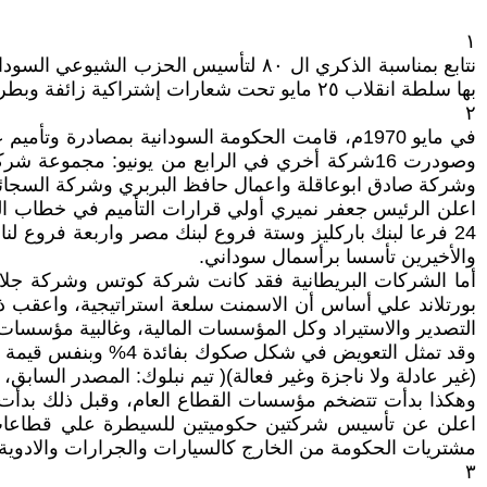
١
بها سلطة انقلاب ٢٥ مايو تحت شعارات إشتراكية زائفة وبطريقة خاطئة، كان لها آثارها الضارة علي الإقتصاد السوداني ، ونعيد نشر هذه الدراسة عن حقيقة التأميمات والمصادرة؟.
٢
وصودرت 16شركة أخري في الرابع من يونيو: مج
وشركة صادق ابوعاقلة واعمال حافظ البربري وشركة السجائر ال
اعلن الرئيس جعفر نميري أولي قرارات التأميم في خطاب ال
24 فرعا لبنك باركليز وستة فروع لبنك مصر واربعة فروع لناش
والأخيرين تأسسا برأسمال سوداني.
أما الشركات البريطانية فقد كانت شركة كوتس وشركة جلاتي
التصدير والاستيراد وكل المؤسسات المالية، وغالبية مؤسسات
(غير عادلة ولا ناجزة وغير فعالة)( تيم نبلوك: المصدر السابق، ص 1
اعلن عن تأسيس شركتين حكوميتين للسيطرة علي قطاعات مفتا
مشتريات الحكومة من الخارج كالسيارات والجرارات والادوية.
٣