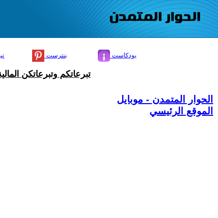
بودكاست
بنترست
تي
تبرعاتكم وتبرعاتكن المال
الحوار المتمدن - موبايل
الموقع الرئيسي