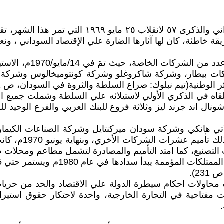
في مايو 1970م، قامت ا
موعة شركات بيطار، وشركة شاكروغلو وشركة كونتوميخالوس و
وطنية(تيم نبلوك: صراع السلطة والثروة في السودان، ص 231).
قاه في الذكري الأولي لاستيلائه علي السلطة وشملت جميع 
ونال اند جرند ليز وثلاثة فروع للبنك العربي والفرع الوحيد للبن
 هانكي وشركة سودان ميركنتايل وشركة الصناعات الكيماوية
بورتلاند علي أسا
 التصنيع، كما امتد التأميم والمصادرة لتشمل مطاعم ومحلات
23).
حية في التجارة الخارجية، واحدة لاحتكار حقوق استيراد ا