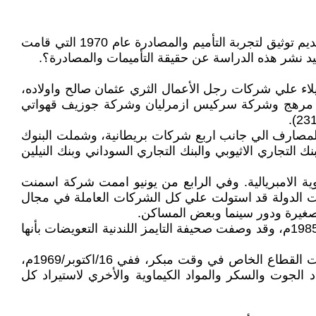
نتابع بمناسبة الذكري ال ٨٠ لتأسيس الحزب الشيوعي السوداني والذكرى ٥٧ لانقلاب ٢٥ مايو ١٩٦٩ التي تمر هذا الشهر، تقديم توثيق لتجربة التأميم والمصادرة عام 1970 التي قامت
لحكومة السودانية بمصادرة وتأميم عدد من الشركات الخاصة، حيث تمَ في 14/مايو/1970م، الاستيلاء علي شركات رجل الأعمال الثري عثمان صالح واولاده،
شركة مرهج وشركة سركيس ازمرليان وشركة جوزيف قهواتي
المصارف الي جانب اربع شركات بريطانية، وشملت البنوك
ك التجاري الاثيوبي والبنك التجاري السوداني وبنك النيلين
 الامبريالية. وفي الرابع من يونيو اممت شركة اسمنت
س أن الاسمنت سلعة استراتيجية، واعقب ذلك تأميم عشرات الشركات الأخري، وبنهاية يونيو 1970م، كانت الدولة قد استولت علي كل الشركات العاملة في مجال
 صغيرة ودور سينما وبعض المساكن.
وقد تمثل التعويض في شكل صكوك بفائدة 4% وبنفس قيمة الممتلكات المؤممة يبدأ سدادها في عام 1980م ويستمر حتي 1985م، وقد وصفت صحيفة التايمز اللندنية التعويضات بأنها
وهكذا بدأت تتضخم مؤسسات القطاع العام، وقبل ذلك بدأت محاولات احكام سيطرة الدولة علي الاقتصاد والحد من حريات القطاع الخاص في وقت مبكر، ففي 16/اكتوبر/1969م،
لجوت والسكر والمواد الكيماوية والأخري لاستيراد كل