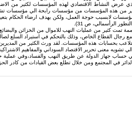
ر الذي عرض النشاط الاقتصادي لهذه المؤسسات لكثير من الاضر
لكثير من هذه المؤسسات من مؤسسات رابحة الي مؤسسات تشكل
مؤسسات لابسبب حوجة العمل، ولكن بهدف ارضاء الحكام بتعيين 
لتطور الرأسمالي، ص 31).
ممة تمت كثير من عمليات النهب للاموال من الخزائن والبضائع 
ع رجال القطاع الخاص، وذلك بالتحكم في استيراد السلع لصالح
لتلاعب بحسابات هذه المؤسسات. لقد ورث الكثير من المدير
 تشويه معنى تحرير الاقتصاد السوداني والمفاهيم الاشتراكية واض
 علي حساب جهاز الدولة عن طريق النهب والفساد،وفي عملية ح
لدائر في المجتمع ومن خلال تطلع بعض القيادات من كادر الح