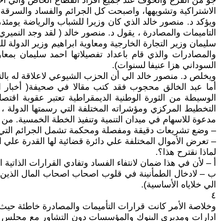
جو من الفزع والخوف عند جميع افراد القطاع الخاص والي اخفاء
الاشتراكية وتشويهها، واصبحت كل الجرائم والفساد والسرقة ي
ويؤكد د. منصور خالد الذي كان وزيرا للشباب والرياضة يومئذ
التاميمات والمصادرة ، يقول د. منصور خالد ( لقد وجد النم
سليمان وزير التجارة الخارجية ومعاوية ابراهيم وزير الدول
والمصادرات والذي قام باعداد تفصيلاتها احمد سليمان بمعا
السوداني هزا عنيفا لسنوات).
ويخلص د. منصور خالد الي أن الحزب الشيوعي لاعلاقة له بال
الوسيطة من الثورة الوطنية الديمقراطية تعتبر عقوبة اقتصا
التخطيط المركزي ومؤشراته المختلفة التي رسمتها الدولة ، و
مدعوة للاسهام في ميدان التنمية وتنفيذ الخطة الخمسية. من ا
– وضع تشريعات دقيقة ومفصلة ومحكمة تشمل الجرائم التي 
– تعرض الأموال المختلفة علي دائرة قضائية لها القدرة علي
لماذا نقترح هذا؟.
أ – لأن في هذا ضمان لانتفاء الفساد وتفادي القرارات الذاتي
ب – لادخال الطمأنينة في قلوب اصحاب اصحاب المال الذين تحتا
الي خلاياه الأساسية).
٤
وخلاصة الأمر كانت قرارات التأميمات والمصادرة خاطئة حيث
ادارات ومديري البنوك والمؤسسات دون التشاور مع مجلس الث