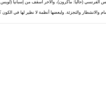
الفرنسي (حاليا: ماكرون)، والآخر أسقف من إسبانيا (لويس س
م والانشطار والتجزئة. ولبعضها أنظمة لا نظير لها في الكون كل