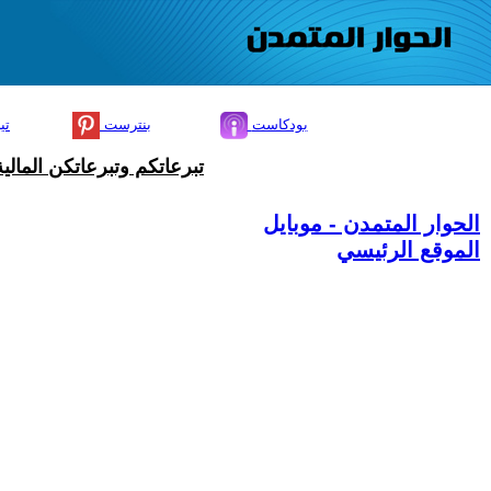
بودكاست
بنترست
تي
تبرعاتكم وتبرعاتكن المال
الحوار المتمدن - موبايل
الموقع الرئيسي