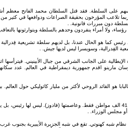
سهم على السلطة. فقد قتل السلطان محمد الفاتح معظم أش
بما تلاعب المؤرخون بحقيقة الصراعات ودوافعها في كثير من ال
السلطة دون مبررات قانونية. .
رؤساء، ولا أمراء ينفردون وحدهم بالسلطة ويتوارثونها بالتعاقب،
رئيس كما هو الحال عندنا، بل لديهم سلطة تشريعية فِدرالية 
ة الفِدرالية، وسويسرا ليس لديها جيش. .
التي تقع في شبه الجزيرة الإيطالية على الجانب الشرقي من جبال الأبينيني. فيت
وربما سمعتم بدولة (ليختنشتاين Liechtenstein) التي يسكنها 41 الف مواطن فقط. وعاصمتها 
و مجلس الوزراء. .