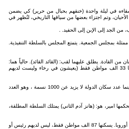
قاءه في ليلة واحدة (خنقهم بحبال من حرير) كي يضمن
أحيان، وتم اجتزاء بعضها من سياقها التاريخي، لتُظهر في
 من الجد إلى الإبن إلى الحفيد. .
ممثلة بمجلس الجمعية. يتمتع المجلس بالسلطة التنفيذية.
رأسها اثنان من القادة. يطلق عليهما لقب: (القائد القائد). حالياً هما:
(دينيس برونزيتي - و إيتالو ريغي) يتغيران كل ستة أشهر، وسان مارينو اقدم جمهورية ديمقراطية في العالم. عدد سكانها 33 الف مواطن فقط (يعيشون في رخاء وليست لديهم
ولدينا أيضا دولة الفاتيكان، التي لا يحكمها ملك ولا سلطان، فالبابا هو القائد الروحي لأكثر من مليار كاثوليكي حول العالم. بينما عدد سكان الدولة لا يزيد عن 1000 نسمة ، وهو العدد
(فادوز). ليس لها رئيس، بل يحكمها امير، هو: (هانز آدم الثاني) يمتلك السلطة المطلقة،
اما الأغرب من هذا كله، فهي دولة (أندورا Andorra)، التي لها نظام شبه كهنوتي. تقع في شبه الجزيرة الأيبيرية بجنوب غرب أوروبا. يسكنها 87 الف مواطن فقط، ليس لديهم رئيس أو