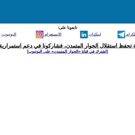
تابعونا على:
لكرام
لينكدإن
الانستغرام
اليوتيوب
ية تحفظ استقلال الحوار المتمدن، فشاركونا في دعم استمرارية 
[اشترك في قناة ‫«الحوار المتمدن» على اليوتيوب]