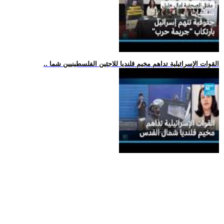
.. القوات الإسرائيلية تداهم مخيم قلنديا للاجئين الفلسطينيين شما