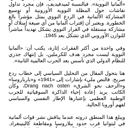
«ألمانيا النووية». فبالنسبة لميدفيديف، فإن مجرد تداول
نقاشات حول المظلة النووية الأوروبية أو توسيع
المشاركة الألمانية في الردع النووي يمثل مؤشراً بالغ
الخطورة. ويعتبر أن إقتراب ألمانيا من أي صيغة إمتلاك أو
مشاركة مستقلة في القرار النووي يشكل تهديداً مباشراً
للتوازن الأوروبي الذي تشكل بعد 1945.
وفي واحدة من أكثر الفقرات إثارة، يكتب أن: «ألمانيا
النووية ليست مجرد هدف للكرملين، بل إنتهاك جذري
للنظام الدولي الذي تأسس بعد الحرب العالمية الثانية».
هنا يتحول المقال من التحليل السياسي إلى خطاب ردع
صريح. فالنص مليء بإشارات إلى «1941» و«بارباروسا»
و«الزحف نحو الشرق» Drang nach osten، وكأن
الكاتب يريد إعادة إحياء الذاكرة السوفياتية للحرب
الوطنية العظمى بإعتبارها الإطار النفسي والسياسي
لفهم أوروبا الحالية.
ويبلغ هذا المنطق ذروته عندما يناقش نشر قوات ألمانية
في ليتوانيا قرب حدود بيلاروسيا ومقاطعة كالينينغراد.