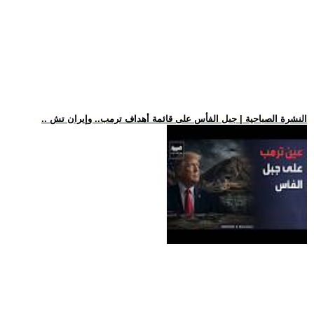
.. النشرة الصباحية | جبل الفأس على قائمة أهداف ترمب.. وإيران تش