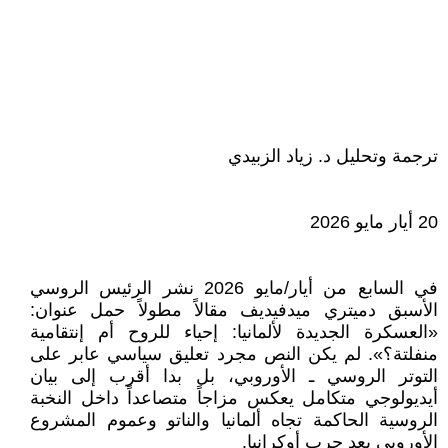
ترجمة وتحليل د. زياد الزبيدي
20 أيار مايو 2026
في السابع من أيار/مايو 2026 نشر الرئيس الروسي
الأسبق دميتري ميدفيديف مقالاً مطولاً حمل عنوان:
«العسكرة الجديدة لألمانيا: إحياء للروح أم إنتقامية
منفلتة؟». لم يكن النص مجرد تعليق سياسي عابر على
التوتر الروسي ـ الأوروبي، بل بدا أقرب إلى بيان
أيديولوجي متكامل يعكس مزاجاً متصاعداً داخل النخبة
الروسية الحاكمة تجاه ألمانيا والناتو وعموم المشروع
الأوروبي بعد حرب أوكرانيا.