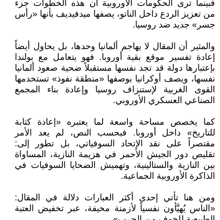
فبينما ترى الحكومات الأوروبية أن هذه الخطوات جزء
من تعزيز الردع داخل الناتو، يصفها ميدفيديف بأنها «رأس
جسر» جديد ضد روسيا.
والمثير أن المقال لا يهاجم ألمانيا وحدها، بل يحاول أيضاً
إعادة تفسير موقع بقية أوروبا. فهو يتعامل مع بولندا
بإعتبارها دولة قد تجد نفسها مستقبلاً ضحية صعود ألمانيا
نفسها، ويصف أوكرانيا بوصفها «منطقة نفوذ» تستخدمها
القوى الغربية لإستنزاف روسيا وإعادة بناء المجمع
الصناعي العسكري الأوروبي.
كما يخصص مساحة واسعة لما يعتبره «إعادة كتابة
للتاريخ» داخل أوروبا. فبحسب النص، لم يعد الأمر
مقتصراً على نقد الإتحاد السوفياتي، بل تطور إلى:
تقليص دور الجيش الأحمر في هزيمة النازية، المساواة
بين النازية والستالينية، وتهميش الضحايا السوفيات في
الذاكرة الأوروبية الجماعية.
ومن هنا تأتي إحدى أكثر العبارات دلالة في المقال:
«الناس يُهيَّأون نفسياً لأزمنة مخيفة، عبر تخفيض العتبة
الطبيعية للخوف من الحرب».