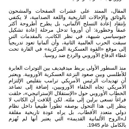
المقال، الممتد على عشرات الصفحات والمشحون
بالوثائق والإحالات التاريخية واللغة الصدامية، لا يكتفي
بإنتقاد إعادة التسلح الألماني، بل يطرح أطروحة أكثر
عمقاً وخطورة: أن أوروبا تدخل مرحلة إعادة تشكيل
جيوسياسي شبيهة، في نظر الكاتب، بالمقدمات التي
سبقت الحرب العالمية الثانية، وأن ألمانيا تعود تدريجياً
إلى موقع «القوة العسكرية المركزية» في القارة تحت
غطاء الدفاع الأوروبي والردع ضد روسيا.
منذ السطور الأولى يربط ميدفيديف بين التوترات العابرة
للأطلسي وبين صعود النزعة العسكرية الأوروبية. ويعتبر
أن تهديدات الرئيس الأمريكي ترامب بتقليص الإلتزام
الأمريكي تجاه الحلفاء الأوروبيين، إضافة إلى تصاعد
الخطاب الأوروبي حول «الإستقلال الإستراتيجي»، خلقت
فراغاً تسعى برلين إلى ملئه. لكن اللافت أن الكاتب لا
ينظر إلى هذا التحول بوصفه تطوراً طبيعياً داخل نظام
دولي متعدد الأقطاب، بل يراه عودة تاريخية مقلقة
لـ«الروح الألمانية القديمة» التي يعتبر أنها لم تُهزم
بالكامل عام 1945.