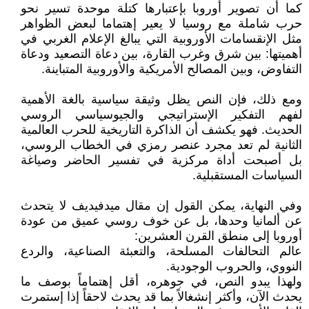
كما أن تصوير أوروبا بإعتبارها كتلة موحدة تسير نحو
حرب شاملة مع روسيا لا يعير إهتماما لبعض الظواهر
مثل الإنقسامات الأوروبية التي يبالغ الإعلام الغربي في
أهميتها: بين شرق وغرب القارة، بين دعاة التصعيد ودعاة
التفاوض، وبين المصالح الأمريكية والأوروبية المتباينة.
ومع ذلك، فإن النص يظل وثيقة سياسية بالغة الأهمية
لفهم التفكير الإستراتيجي والجيوسياسي الروسي
الحديث. فهو يكشف أن الذاكرة التاريخية للحرب العالمية
الثانية لم تعد مجرد عنصر رمزي في الخطاب الروسي،
بل أصبحت أداة مركزية في تفسير الحاضر وصياغة
السياسات المستقبلية.
وفي النهاية، يمكن القول إن مقال ميدفيديف لا يتحدث
عن ألمانيا وحدها، بل عن خوف روسي عميق من عودة
أوروبا إلى منطق القرن العشرين:
عالم التحالفات المسلحة، والتعبئة الصناعية، والردع
النووي، والحروب الوجودية.
ولهذا يبدو النص، في جوهره، أقل إهتماماً بوصف ما
يحدث الآن، وأكثر إنشغالاً بما قد يحدث لاحقاً إذا إستمرت