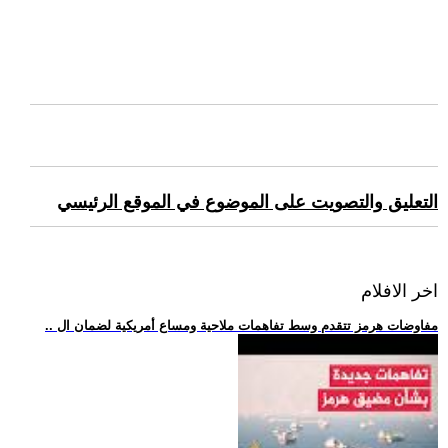
التعليق والتصويت على الموضوع في الموقع الرئيسي
اخر الافلام
.. مفاوضات هرمز تتقدم وسط تفاهمات ملاحية ومساع أمريكية لضمان ال