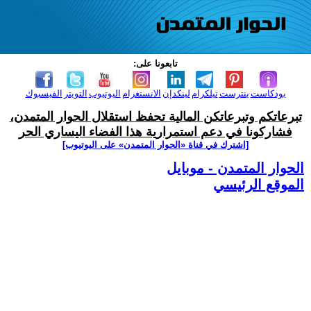
تابعونا على:
بودكاست
بنترست
تيلكرام
لينكدإن
الانستغرام
اليوتيوب
التويتر
الفيسبوك
تبرعاتكم وتبرعاتكن المالية تحفظ استقلال الحوار المتمدن،
فشاركونا في دعم استمرارية هذا الفضاء اليساري الحر
[اشترك في قناة ‫«الحوار المتمدن» على اليوتيوب]
الحوار المتمدن - موبايل
الموقع الرئيسي