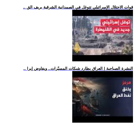
.. قوات الاحتلال الإسرائيلي تتوغل في الصمدانية الشرقية بريف الق
.. النشرة الصباحية | العراق يطارد شبكات المسيّرات.. ويفاوض إيرا