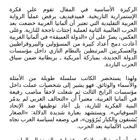
الركيزة الأساسية في المقال تقوم على فكرة
الإستمرارية التاريخية. فميدفيديف يرفض عملياً الرواية
الغربية التقليدية التي تعتبر أن ألمانيا الغربية خضعت بعد
الحرب العالمية الثانية لعملية إجتثاث ناجحة للنازية. وعلى
العكس، يصرّ على أن «الدولة العميقة» في ألمانيا الغربية
أعادت دمج أعداد كبيرة من المسؤولين والبيروقراطيين
والعسكريين المرتبطين بالنظام النازي داخل مؤسسات
الدولة الجديدة، بمباركة أمريكية ـ بريطانية ضمن سياق
الحرب الباردة.
ولهذا يستحضر الكاتب سلسلة طويلة من الأمثلة
والأسماء والوثائق. فهو يشير إلى شخصيات عملت داخل
مؤسسات الرايخ الثالث ثم شغلت لاحقاً مناصب رفيعة
في ألمانيا الغربية، معتبراً أن «التحالف الغربي لم يدمّر
البنية الفكرية للنازية، بل أعاد توظيفها ضد الإتحاد
السوفياتي». ويستشهد بعبارة شديدة الدلالة: «الصغار
يُشنقون والكبار يُبرّؤون»، في وصفه لسياسة الغرب تجاه
النخب الألمانية بعد الحرب.