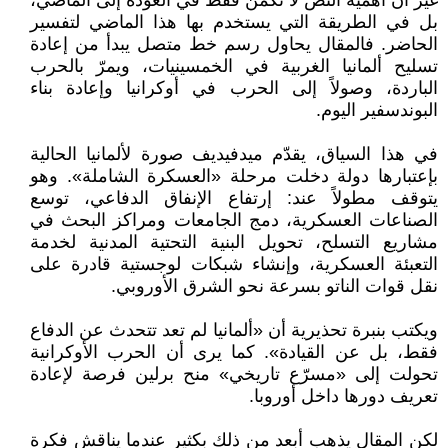
غير أن أهمية النص لا تكمن فقط في العودة إلى الماضي،
بل في الطريقة التي يستخدم بها هذا الماضي لتفسير
الحاضر. فالمقال يحاول رسم خط متصل يبدأ من إعادة
تسليح ألمانيا الغربية في الخمسينيات، ويمرّ بالحرب
الباردة، وصولاً إلى الحرب في أوكرانيا وإعادة بناء
البوندسفير اليوم.
في هذا السياق، يقدّم ميدفيديف صورة لألمانيا الحالية
بإعتبارها دولة دخلت مرحلة «العسكرة الشاملة». وهو
يتوقف مطولاً عند: إرتفاع الإنفاق الدفاعي، توسع
الصناعات العسكرية، دمج الجامعات ومراكز البحث في
مشاريع التسلح، تحويل البنية التحتية المدنية لخدمة
التعبئة العسكرية، وإنشاء شبكات لوجستية قادرة على
نقل قوات الناتو بسرعة نحو الشرق الأوروبي.
ويكتب بنبرة تحذيرية أن «ألمانيا لم تعد تتحدث عن الدفاع
فقط، بل عن القيادة». كما يرى أن الحرب الأوكرانية
تحولت إلى «مسرّع تاريخي» منح برلين فرصة لإعادة
تعريف دورها داخل أوروبا.
لكن المقال يذهب أبعد من ذلك بكثير عندما يناقش فكرة