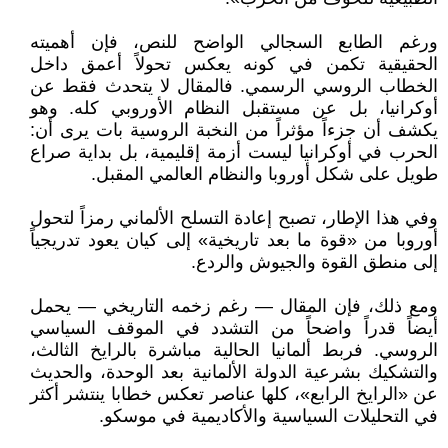
ورغم الطابع السجالي الواضح للنص، فإن أهميته
الحقيقية تكمن في كونه يعكس تحولاً أعمق داخل
الخطاب الروسي الرسمي. فالمقال لا يتحدث فقط عن
أوكرانيا، بل عن مستقبل النظام الأوروبي كله. وهو
يكشف أن جزءاً مؤثراً من النخبة الروسية بات يرى أن:
الحرب في أوكرانيا ليست أزمة إقليمية، بل بداية صراع
طويل على شكل أوروبا والنظام العالمي المقبل.
وفي هذا الإطار، تصبح إعادة التسلح الألماني رمزاً لتحول
أوروبا من «قوة ما بعد تاريخية» إلى كيان يعود تدريجياً
إلى منطق القوة والجيوش والردع.
ومع ذلك، فإن المقال — رغم زخمه التاريخي — يحمل
أيضاً قدراً واضحاً من التشدد في الموقف السياسي
الروسي. فربط ألمانيا الحالية مباشرة بالرايخ الثالث،
والتشكيك بشرعية الدولة الألمانية بعد الوحدة، والحديث
عن «الرايخ الرابع»، كلها عناصر تعكس خطابا ينتشر أكثر
في التحليلات السياسية والأكاديمية في موسكو.