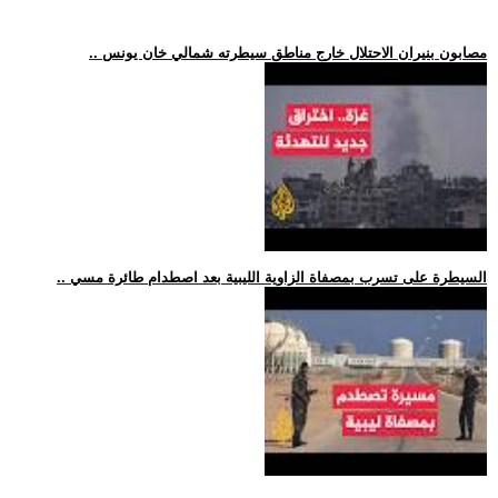
.. مصابون بنيران الاحتلال خارج مناطق سيطرته شمالي خان يونس
.. السيطرة على تسرب بمصفاة الزاوية الليبية بعد اصطدام طائرة مسي