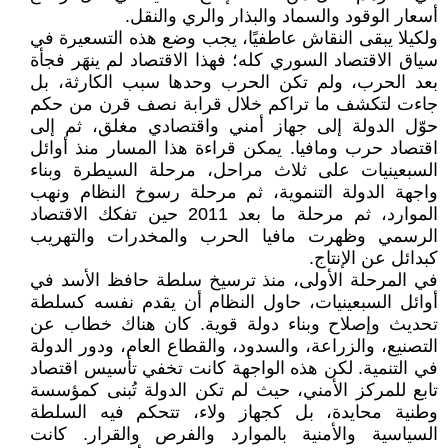
أسعار الوقود والسماد والبذار والري والنقل.
ولكيلا يبقى النقاش عاطفيًا، يجب وضع هذه التسعيرة في
سياق الاقتصاد السوري كله؛ فهذا الاقتصاد لم ينهَر فجأة
بعد الحرب، ولم تكن الحرب وحدها سبب الكارثة، بل
جاءت لتكشف ما تراكم خلال قرابة نصف قرن من حكم
حوّل الدولة إلى جهاز أمني واقتصادي مغلق، ثم إلى
اقتصاد حرب ومافيا. يمكن قراءة هذا المسار منذ أوائل
السبعينيات على ثلاث مراحل، مرحلة السيطرة وبناء
واجهة الدولة التنموية، ثم مرحلة رسوخ النظام ونهب
الموارد، ثم مرحلة ما بعد 2011 حين تفكك الاقتصاد
الرسمي وظهرت مافيا الحرب والمخدرات والتهريب
كبدائل عن الإنتاج.
في المرحلة الأولى، منذ ترسيخ سلطة حافظ الأسد في
أوائل السبعينيات، حاول النظام أن يقدم نفسه كسلطة
تحديث وإصلاح وبناء دولة قوية. كان هناك خطاب عن
التصنيع، والزراعة، والسدود، والقطاع العام، ودور الدولة
في التنمية. لكن هذه الواجهة كانت تخفي تأسيس اقتصاد
تابع للمركز الأمني، حيث لم تكن الدولة تُبنى كمؤسسة
وطنية محايدة، بل كجهاز ولاء، تتحكم فيه السلطة
السياسية والأمنية بالموارد والفرص والقرار. كانت