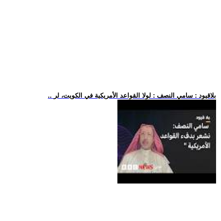
.. بلاقيود : سامي النصف : لولا القواعد الأمريكية في الكويت، لر