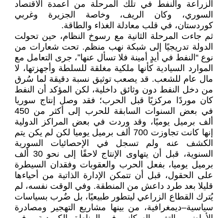
الزراعة والنفط في تلك المرحلة من أعمدة الاقتصاد
السوري، وكان الريف، وخاصة الجزيرة وغربي
كوردستان، في قلب معادلة الغذاء والطاقة.
ثم جاءت المرحلة الثانية مع رسوخ النظام، حين تحولت
الدولة تدريجيًا إلى شبكة نهب منظم. تحت شعارات من
نوع “النفط في أيدٍ أمينة فلا تسأل عنها”، جرى التعامل مع
الموارد السيادية كأنها ملكية مغلقة للسلطة وأجهزتها، لا
مال عام للشعب. قد يصعب توثيق نسبة دقيقة لما سُرق
من دخل النفط دون وثائق داخلية، لكن المؤكد أن النفط
كان موردًا مركزيًا قبل الحرب؛ فقد وصل إنتاج سوريا
في بعض السنوات السابقة للحرب إلى أكثر من 450
ألف برميل يوميًا، وقد وردت في بعض المراكز الدولية
إنها كانت تجاوزت 700 ألف برميل يوميا لكن لم يكن يتم
الكشف عنه ولم تسجل في الإحصائيات السورية
السنوية، قبل أن يتهاوى الإنتاج لاحقًا إلى نحو 30 ألف
برميل يوميا، بفعل الحرب والعقوبات وفقدان السيطرة
على الحقول، قبل أن تتمكن الإدارة الذاتية من أحياءها
قليلا بعد طرد داعش من المنطقة. وفي الوقت نفسه، لم
يُترك القطاع الزراعي ليتطور طبيعيًا، بل ضُرب بسياسات
سياسية–ديمغرافية، من بينها مشاريع التهجير ومصادرة