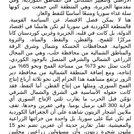
الأراضي والتغيير السكاني في المناطق الكوردية، وفي
مقدمتها الجزيرة، وهي المنطقة التي جمعت بين كونها
سلة غذاء سوريا ومنبعًا أساسيًا للنفط والغاز.
هنا لا يمكن فصل الاقتصاد عن السياسة القومية.
فالمنطقة الكوردية في سوريا لم تكن هامشًا في اقتصاد
الدولة، بل كانت في قلبه، الجزيرة وغربي كوردستان كانا
مركزًا للقمح، والقطن، والنفط، والمياه، والثروة
الحيوانية. فمحافظات الحسكة وشمال وشرق الرقة
والمناطق الشمالية من محافظة حلب، وهي من المجال
الزراعي الشمالي والشرقي المتصل بالوجود الكوردي،
كانت تمثل نحو 73% من مساحة القمح ونحو 65% من
إنتاجه، ومع إضافة المنطقة الشمالية من محافظة دير
الزور ترتفع مساهمة هذا الحزام إلى نحو ثلاثة أرباع إنتاج
القمح السوري. ومثلها من إنتاج القطن. أما النفط، فقد
كانت حقوله الأساسية في الشرق والشمال الشرقي
تؤمّن قبل الحرب ما يقارب ثلثي الإنتاج السوري أي
قرابة 300 الف برميل يوميا. وفي عفرين وحدها، تقف
ملايين أشجار الزيتون شاهدة على أن الجغرافيا الكوردية
لم تكن عبئًا على سوريا، بل واحدة من خزائنها الزراعية
والمعيشية. تقدّر تقارير حديثة أن عفرين تضم نحو 15
مليون شجرة زيتون، وأن مسؤولين زراعيين محليين