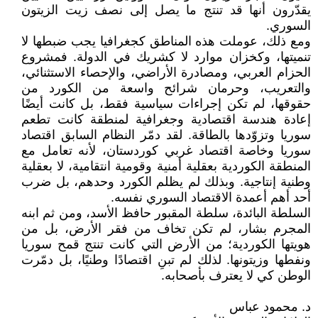
يقدّرون أنها قد تنتج ما يصل إلى نصف زيت الزيتون
السوري.
ومع ذلك، عوملت هذه المناطق كجغرافيا يجب ضبطها لا
تنميتها، وكخزان موارد لا كشريك في الدولة. فمشروع
الحزام العربي، ومصادرة الأراضي، والإحصاء الاستثنائي،
والتعريب، وحرمان شرائح واسعة من الكورد من
حقوقها، لم تكن إجراءات سياسية فقط، بل كانت أيضًا
إعادة هندسة اقتصادية وجغرافية لمنطقة كانت تطعم
سوريا وتزوّدها بالطاقة. لقد دمّر النظام السابق اقتصاد
سوريا وخاصة اقتصاد غربي كوردستان، لأنه تعامل مع
المنطقة الكوردية بعقلية أمنية وقومية انتقامية، لا بعقلية
وطنية إنتاجية. وبذلك لم يظلم الكورد وحدهم، بل ضرب
أحد أهم أعمدة الاقتصاد السوري نفسه.
السلطة البائدة، سلطة المقبور حافظ الأسد، ومن ثم ابنه
المجرم بشار، لم تكن تخاف من فقر الأرض، بل من
هويتها الكوردية؛ من الأرض التي كانت تنتج قمح سوريا
ونفطها وزيتونها. لذلك لم تبنِ اقتصادًا وطنيًا، بل دمّرت
الوطن كي لا يعترف بأصحابه.
د. محمود عباس