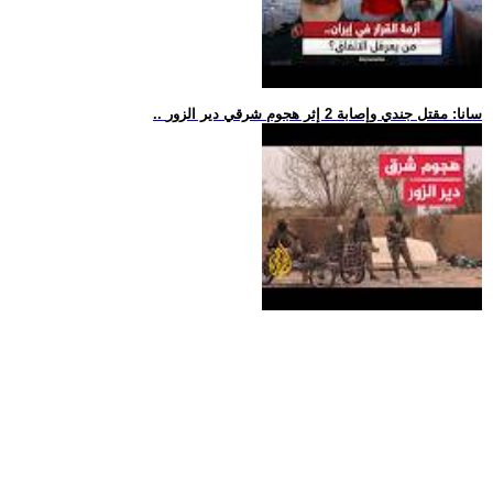
.. سانا: مقتل جندي وإصابة 2 إثر هجوم شرقي دير الزور