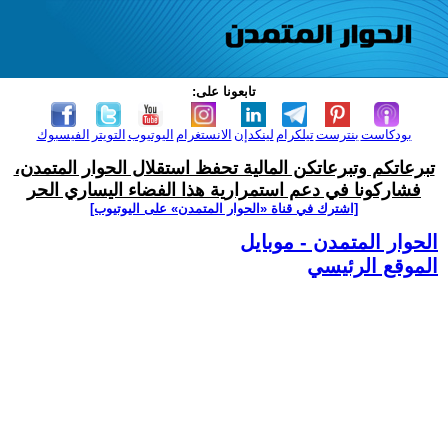
تابعونا على:
بودكاست
بنترست
تيلكرام
لينكدإن
الانستغرام
اليوتيوب
التويتر
الفيسبوك
تبرعاتكم وتبرعاتكن المالية تحفظ استقلال الحوار المتمدن،
فشاركونا في دعم استمرارية هذا الفضاء اليساري الحر
[اشترك في قناة ‫«الحوار المتمدن» على اليوتيوب]
الحوار المتمدن - موبايل
الموقع الرئيسي