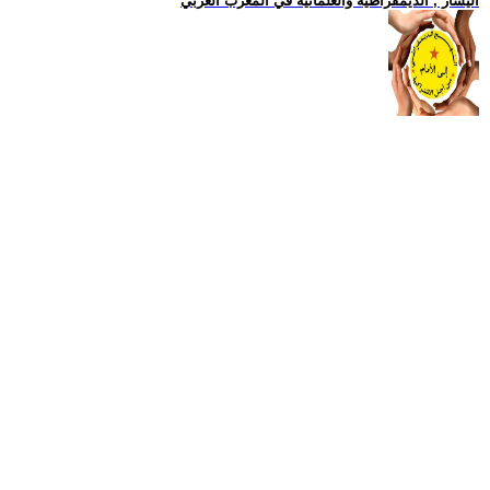
اليسار , الديمقراطية والعلمانية في المغرب العربي