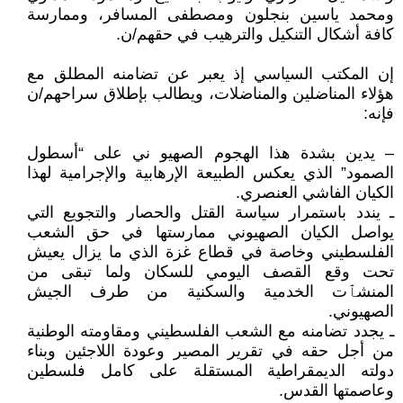
ومحمد ياسين بنجلون ومصطفى المسافر، وممارسة
كافة أشكال التنكيل والترهيب في حقهم/ن.
إن المكتب السياسي إذ يعبر عن تضامنه المطلق مع
هؤلاء المناضلين والمناضلات، ويطالب بإطلاق سراحهم/ن
فإنه:
– يدين بشدة هذا الهجوم الصهيو ني على “أسطول
الصمود” الذي يعكس الطبيعة الإرهابية والإجرامية لهذا
الكيان الفاشي العنصري.
ـ يندد باستمرار سياسة القتل والحصار والتجويع التي
يواصل الكيان الصهيوني ممارستها في حق الشعب
الفلسطيني وخاصة في قطاع غزة الذي ما يزال يعيش
تحت وقع القصف اليومي للسكان ولما تبقى من
المنشٱت الخدمية والسكنية من طرف الجيش
الصهيوني.
ـ يجدد تضامنه مع الشعب الفلسطيني ومقاومته الوطنية
من أجل حقه في تقرير المصير وعودة اللاجئين وبناء
دولته الديمقراطية المستقلة على كامل فلسطين
وعاصمتها القدس.