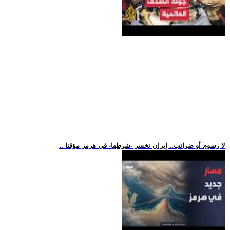
.. لا رسوم أو ضرائب.. إيران تخسر -شرطها- في هرمز مؤقتا