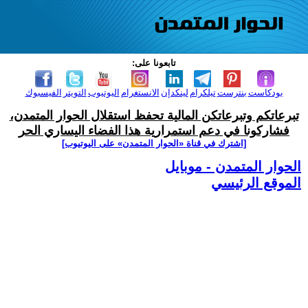
تابعونا على:
بودكاست
بنترست
تيلكرام
لينكدإن
الانستغرام
اليوتيوب
التويتر
الفيسبوك
تبرعاتكم وتبرعاتكن المالية تحفظ استقلال الحوار المتمدن،
فشاركونا في دعم استمرارية هذا الفضاء اليساري الحر
[اشترك في قناة ‫«الحوار المتمدن» على اليوتيوب]
الحوار المتمدن - موبايل
الموقع الرئيسي