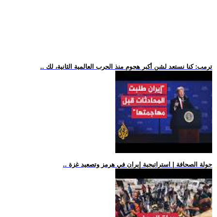
.. ترمب: كنا نستعد لشن أكبر هجوم منذ الحرب العالمية الثانية، لك
.. جولة الصحافة | استراتيجية إيران في هرمز وتصعيد غزة