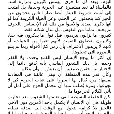
اليوم، وبعد كل ما جرى، يهمس كثيرون بمرارة أشد.
فالمأساة لم تعد مقتصرة على الحرية وحدها، بل امتدت
إلى أبسط شروط العيش أيضا. صار الناس يتحدثون عن
الخبز كما يتحدثون عن الحلم، وعن الحياة الكريمة كما لو
أنها ذكرى بعيدة. والأسوأ من ذلك أن الإحساس بالخوف
لم يختفِ تماما من النفوس، بل تبدل شكله فقط.
كثيرون ما يزالون يترددون قبل قول ما يفكرون فيه حقا،
وكثيرون يفضلون الصمت لأنهم تعبوا من الخيبات، أو
لأنهم لا يريدون الاعتراف بأن زمن كمّ الأفواه ربما لم ينتهِ
بالصورة التي تخيلوها.
إن أكثر ما يوجع الإنسان ليس القمع وحده، ولا الفقر
وحده، بل ذلك الشعور القاسي بأنه يُدفع دائما إلى
الاختيار بين حقين طبيعيين: أن يعيش… وأن يتكلم.
وكأن قدر هذه المنطقة أن تبقى عالقة في المعادلة
نفسها؛ مرة يُقال لها اصبروا على غياب الحرية كي لا
تجوعوا، ومرة يُطلب منها أن تتحمل الجوع على أمل أن
يأتي الكلام الحر يوما ما.
لكن الحقيقة البسيطة التي تعلمتها الشعوب بعد تجارب
طويلة هي أن الإنسان لا يكتمل بأحد الأمرين دون الآخر.
فالخبز بلا كرامة يتحول مع الوقت إلى صدقة ثقيلة،
والحرية بلا حد أدنى من العدالة المعيشية تصبح امتيازا لا