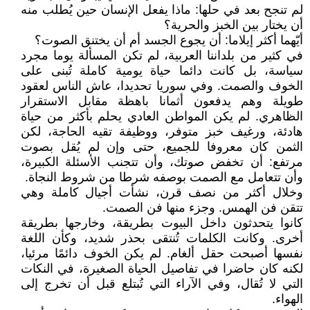
لم تنجح بعد في حلها: ماذا يفعل الإنسان حين يُطلب منه
أن يختار بين الخبز والحرية؟
أيّهما أكثر إيلاما: أن يجوع الجسد أم أن يختنق الصوت؟
في كثير من بلداننا العربية، لم تكن المسألة يوما مجرد
سياسة، بل كانت دائما حياة يومية كاملة تُبنى على
الخوف والصمت. وفي سوريا تحديدا، عاش الناس لعقود
طويلة وهم يدفعون أثمانا باهظة مقابل الاستقرار
الظاهري. لم يكن المواطن العادي يحلم بأكثر من حياة
هادئة، ورغيف خبز متوفر، ووظيفة تقيه الحاجة، لكن
الثمن كان معروفا للجميع، حتى وإن لم يُقل بصوت
مرتفع: أن تخفض صوتك، وأن تتجنب الأسئلة الكبيرة،
وأن تتعامل مع الصمت بوصفه شرطا من شروط النجاة.
وخلال أكثر من نصف قرن، نشأت أجيال كاملة وهي
تتقن فن الهمس. وجزء منها فن الصمت.
كانوا يتحدثون داخل البيوت بطريقة، وخارجها بطريقة
أخرى. وكانت الكلمات تُنتقى بحذر شديد، وكأن اللغة
نفسها أصبحت حقل ألغام. لم يكن الخوف دائمًا مرئيا،
لكنه كان حاضرا في تفاصيل الحياة الصغيرة، في النكات
التي لا تُقال، وفي الآراء التي تُبتلع قبل أن تخرج إلى
الهواء.