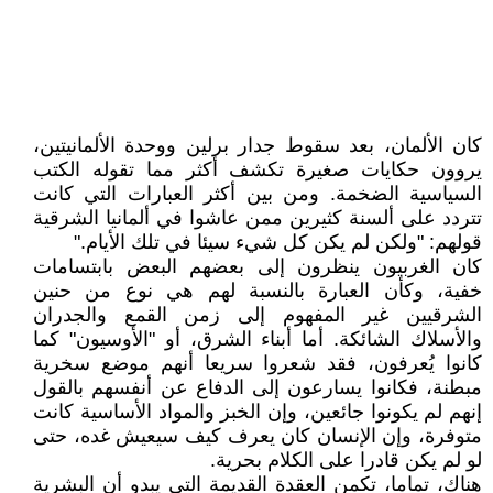
كان الألمان، بعد سقوط جدار برلين ووحدة الألمانيتين،
يروون حكايات صغيرة تكشف أكثر مما تقوله الكتب
السياسية الضخمة. ومن بين أكثر العبارات التي كانت
تتردد على ألسنة كثيرين ممن عاشوا في ألمانيا الشرقية
قولهم: "ولكن لم يكن كل شيء سيئا في تلك الأيام."
كان الغربيون ينظرون إلى بعضهم البعض بابتسامات
خفية، وكأن العبارة بالنسبة لهم هي نوع من حنين
الشرقيين غير المفهوم إلى زمن القمع والجدران
والأسلاك الشائكة. أما أبناء الشرق، أو "الأوسيون" كما
كانوا يُعرفون، فقد شعروا سريعا أنهم موضع سخرية
مبطنة، فكانوا يسارعون إلى الدفاع عن أنفسهم بالقول
إنهم لم يكونوا جائعين، وإن الخبز والمواد الأساسية كانت
متوفرة، وإن الإنسان كان يعرف كيف سيعيش غده، حتى
لو لم يكن قادرا على الكلام بحرية.
هناك، تماما، تكمن العقدة القديمة التي يبدو أن البشرية