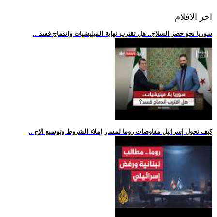
اخر الافلام
.. سوريا نحو حصر السلاح.. هل تقترب نهاية الميليشيات واندماج قسد
.. كيف تحول إسرائيل مفاوضات روما لمسار إملاء الشروط وتوسيع الاح