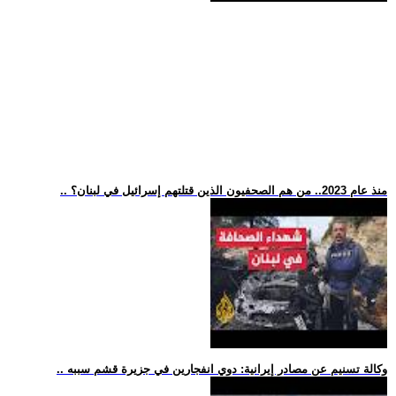
.. منذ عام 2023.. من هم الصحفيون الذين قتلتهم إسرائيل في لبنان؟
.. وكالة تسنيم عن مصادر إيرانية: دوي انفجارين في جزيرة قشم سببه