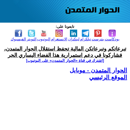
تابعونا على:
بودكاست
بنترست
تيلكرام
لينكدإن
الانستغرام
اليوتيوب
التويتر
الفيسبوك
تبرعاتكم وتبرعاتكن المالية تحفظ استقلال الحوار المتمدن،
فشاركونا في دعم استمرارية هذا الفضاء اليساري الحر
[اشترك في قناة ‫«الحوار المتمدن» على اليوتيوب]
الحوار المتمدن - موبايل
الموقع الرئيسي