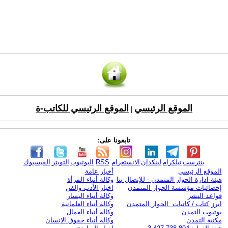
الموقع الرئيسي
الموقع الرئيسي للكاتب-ة
|
تابعونا على:
بنترست
تيلكرام
لينكدإن
الانستغرام
RSS
اليوتيوب
التويتر
الفيسبوك
الموقع الرئيسي
أخبار عامة
هيئة ادارة الحوار المتمدن - للإتصال بنا
وكالة أنباء المرأة
إحصائيات مؤسسة الحوار المتمدن
اخبار الأدب والفن
قواعد النشر
وكالة أنباء اليسار
ابرز كتاب / كاتبات الحوار المتمدن
وكالة أنباء العلمانية
يوتيوب التمدن
وكالة أنباء العمال
مكتبة التمدن
وكالة أنباء حقوق الإنسان