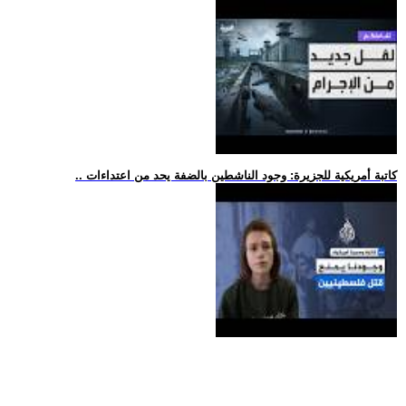
.. كاتبة أمريكية للجزيرة: وجود الناشطين بالضفة يحد من اعتداءات