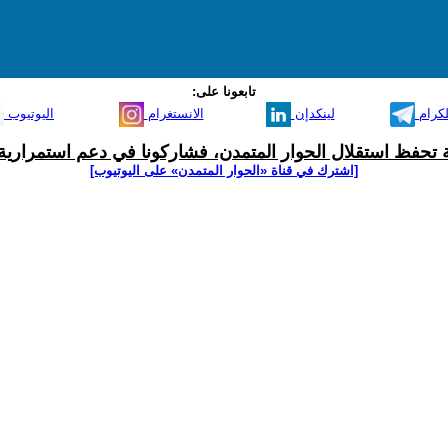
تابعونا على:
لكرام
لينكدإن
الانستغرام
اليوتيوب
ية تحفظ استقلال الحوار المتمدن، فشاركونا في دعم استمرارية 
[اشترك في قناة ‫«الحوار المتمدن» على اليوتيوب]