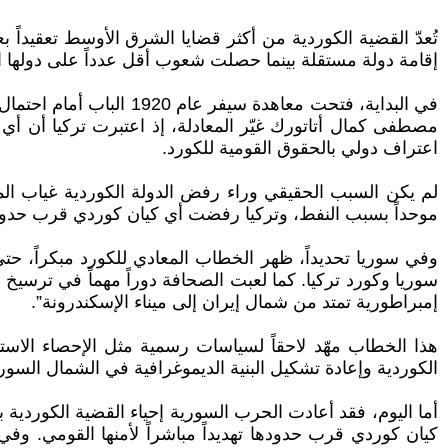
تُعدّ القضية الكوردية من أكثر قضايا الشرق الأوسط تعقيداً بعد
إقامة دولة مستقلة بينما حصلت شعوب أقل عدداً على دولها ال
في البداية، فتحت معاهد
اعتراف دولي بالحقوق القومية للكورد.
لم يكن السبب الحقيقي وراء رفض الدولة الكوردية غياب ال
موحداً بسبب النفط، وتركيا رفضت أي كيان كوردي قرب حدودها
وفي سوريا تحديداً، ظهر الخطاب المعادي للكورد مبكراً، ح
سوريا وكورد تركيا. كما لعبت الصحافة دوراً مهماً في ترسيخ ص
إمبراطورية تمتد من شمال إيران إلى ميناء الإسكندرونة”.
الكوردية وإعادة تشكيل البنية الديموغرافية في الشمال السور
أما اليوم، فقد أعادت الحرب السورية إحياء القضية الكوردي
كيان كوردي قرب حدودها تهديداً مباشراً لأمنها القومي. و