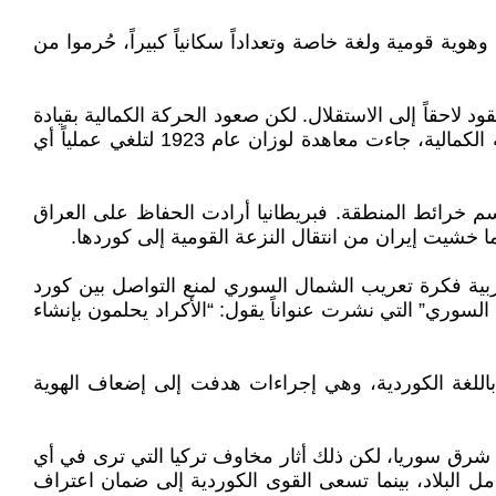
وهوية قومية ولغة خاصة وتعداداً سكانياً كبيراً، حُرموا من
كم ذاتي قد يقود لاحقاً إلى الاستقلال. لكن صعود الحركة الكمالية بقيادة
مصطفى كمال أتاتورك غيّر المعادلة، إذ اعتبرت تركيا أن أي دولة كوردية ستؤدي إلى تفكيك الأناضول. وبعد انتصار الحركة الكمالية، جاءت معاهدة لوزان عام 1923 لتلغي عملياً أي
م خرائط المنطقة. فبريطانيا أرادت الحفاظ على العراق
خشيت إيران من انتقال النزعة القومية إلى كوردها.
بية فكرة تعريب الشمال السوري لمنع التواصل بين كورد
السوري” التي نشرت عنواناً يقول: “الأكراد يحلمون بإنشاء
ي في الحسكة عام 1962، والحزام العربي، ومنع التعليم باللغة الكوردية، وهي إجراءات هدفت إلى إضعاف الهوية
ل شرق سوريا، لكن ذلك أثار مخاوف تركيا التي ترى في أي
ل البلاد، بينما تسعى القوى الكوردية إلى ضمان اعتراف