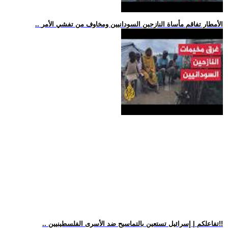
.. الأمطار تفاقم مأساة النازحين السودانيين ومخاوف من تفشي الأمر
.. تفاعلكم | إسرائيل تستعين بالتماسيح ضد الأسرى الفلسطينيين!!