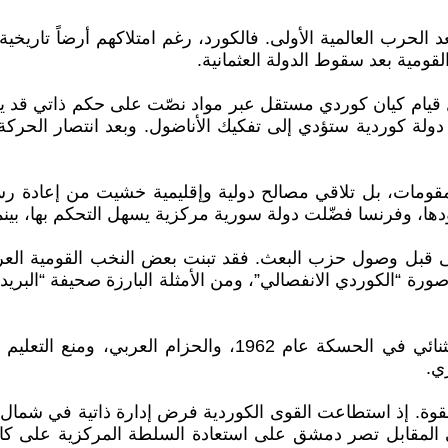
 الحرب العالمية الأولى. فالكورد، رغم امتلاكهم أرضاً تاريخية 
قومية بعد سقوط الدولة العثمانية.
ة سيفر عام 1920 الباب أمام احتمال قيام كيان كوردي مستقل عبر مواد نصّت على ح
مقومات، بل تلاقي مصالح دولية وإقليمية خشيت من إعادة رس
، وفرنسا فضّلت دولة سورية مركزية يسهل التحكم بها، بينما 
تى قبل وصول حزب البعث. فقد تبنت بعض النخب القومية العر
ورة “الكوردي الانفصالي”، ومن الأمثلة البارزة صحيفة “البريد 
هذا الخطاب مهّد لاحقاً لسياسات رسمية مثل الإحصاء الاستثنائ
ي.
ة بقوة. إذ استطاعت القوى الكوردية فرض إدارة ذاتية في شما
في المقابل تصر دمشق على استعادة السلطة المركزية على كام