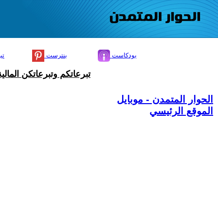
بودكاست
بنترست
تي
تبرعاتكم وتبرعاتكن المال
الحوار المتمدن - موبايل
الموقع الرئيسي