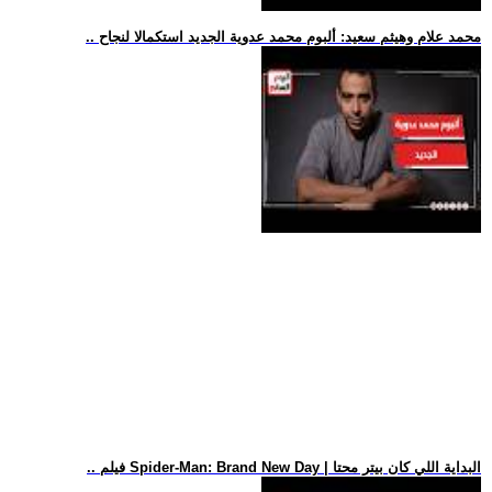
.. محمد علام وهيثم سعيد: ألبوم محمد عدوية الجديد استكمالا لنجاح
.. فيلم Spider-Man: Brand New Day | البداية اللي كان بيتر محتا