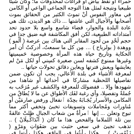
حمراء أو نقط بياض أو فراغات لمحذوفات ما؛ وكان شيئا
طبيعيا ونتيجة لمثل هذا التوجه الجماعي الواعي أو الكامن
في مغاور النفوس أنْ تموتَ الكثير من الحقائق بموت
أصحابها والأجيال التي عاشتها ... ذاك هو الديدن، تلك هي
عادة البلدة والجوار، فضاء شاسع واسع بلا حدود تحد
آمتداداته الطبيعية، لكن أفق المكاشفة فيه ضيق جدا في
حجم لَحْدٍ من لُحود المقابر التي هناك بين عرصة ( ألْمو )
ووهدة ( بولرباح ) … مِن كل ما سمعتُ، أدركتُ أن أمر
الحكاية وتاريخ حياة هذه المرأة وخصوصية حَميميتها
وغيرها ممنوع كشفه لسن صغيرة كسِني أو لكل مَنْ لم
يعايشها ويعش فترتها ويعاين دقائق تحولات حياتها ..
لمعرفة الأشياء في بلدة الأعالي، يجب أن تكون ضمن
تفاصيلها اللحظية مشاركا في أحداثها أو شاهدا من
شهودها وإلا .. ففضولك للمعرفة والكشف غير مُرَحّب به
جُملةً وتفصيلا، وأي رغبة لفَك الأطواق عن ما لا يُطاقُ من
المكامن والأسرار يُجَـابَهُ بحِدّة ٱنفعال ورفض صارمَيْن أو
مُناورات ومُجاملات وتسويفات تخبئ وتخفي أكثر مما
تبوح وتعلن ... إنها ٱمرأةٌ من شعاب الجبال ظلتْ عالقةً
بين تلة اللملاما والفحص هذا ما كان ( آنْدَاكِّـيلَانْ ) ..
تذهب تجيئ في سعي حثيث بين صَفَوَاتِ ومَرْوِ (
نَـتْمُورتْ ) .. هكذا رأيتُها في الواقع، هكذا رأيتها في