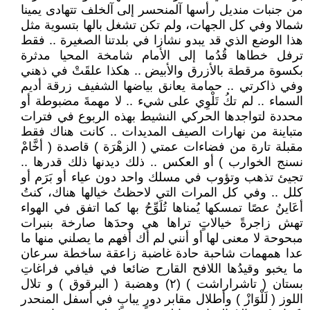
من جنبات منديل رأسها آلمنحسر إلى آلخلف تتهادى يمينا
شمالا وفي كل الجهات، ولم تكن تشغل بالها بتسوية مثل
هذا الوضع الذي قد يبدو نشازا في بلدتنا الصغيرة .. فقط
ترفل خطاها قُدُما إلى الأمام شامخة المحيا مدثرة
بكسوة مرقطة بالأزرق والأبيض .. هكذا علقَتْ في ذهني
وفي ذاكرتي .. حمامة يعانق بياضها الشفيف زرقة أديم
السماء .. لم تكُ تَلْوِي على شيء .. لا مهمةَ مضبوطة أو
محددة لتواجدها الحركي النشيط بهذه الربوع في فترات
متباينة من نهارات الصيف المديدات .. كانت هناك فقط
مقبلة تارة من فضاءات عمتي ( الزهْرَة ) قاصدة ( أخَّامْ
نسنج الخوارب ) أو العكس .. ذلك ديدنها ذلك قدرها ..
تجيئ تذهب وتؤوب في مسلك واحد دون عياء أو بَرَم أو
كلل .. وفي كل المرات التي لاحظتُ خيالها هناك، كنتُ
أعَاينُ عصًا تمسكها يُمناها تُلَوِّحُ بها كما اتفق في الهواء
تهش زاجرةً خيالاتٍ تراها هي وحدَها صارخة بنبرات
مبحوحة لا معنى لها أو أنني لم أك أفهم ما يصلني منها ما
عدا همهمات شاحبة حادة غاضبة زاعقة ساخطة سرعان
ما يخبو وقيدُها اللافح القارح ضائعا في فيافي فراغاتِ
بستان ( تاشراراشت ) (٢) وهضبة ( البرقوق ) و تلال
اللوز ( لَلْوَازْ ) وأطلال مقابر دورٍ يبابٍ في أسفل المنحدر