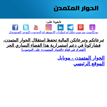
تابعونا على:
بودكاست
بنترست
تيلكرام
لينكدإن
الانستغرام
اليوتيوب
التويتر
الفيسبوك
تبرعاتكم وتبرعاتكن المالية تحفظ استقلال الحوار المتمدن،
فشاركونا في دعم استمرارية هذا الفضاء اليساري الحر
[اشترك في قناة ‫«الحوار المتمدن» على اليوتيوب]
الحوار المتمدن - موبايل
الموقع الرئيسي