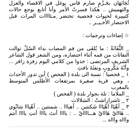
تُجَابَهَان بحَـزْمٍ صارم قاس يوغل في الاقصاء والعزل
والتهميش .. هكذا فسرتُ الأمر وأنا أتابع بوجع حالات
كثيييرة لحيوات فحصية تحتضر ِمـئاااات المرات قبل
الاحتضار الأخـيــر ..
☆ إضاءات وترجمات :
_ النُّفَاثَةُ : ما يُلقَى من فم المصاب بداء السّلّ توالت
النفاثات من فمه أثناء احتضاره، ومن الشعر قول الشاعر
الشريف المرتضى : خذوا من كلامي اليوم زفرة زافر ...
وأنّةَ مَكْروبٍ ونفثَةَ نافثِ
١ _ فحصيا : نسبة الى بلدة ( الفحص ) أين تدور الأحداث
، وهي قرية صغيرة بمرتفعات الأطلس المتوسط
بالمغرب
_ الملاما : تلة بجوار بلدة ( الفحص )
٢ _ تاشراراشتْ : الشلالات
٣ _ آهْيَاا آهْيَااا شَكنتين .. آهيااا .. شمنتين .. آهْيااا شانْوي
.. هَااايْ هَااايْ هـــاااايْ .. : ياااا أنتَ ياااا أنتِ ياااا أنتم
واااه واااه ...