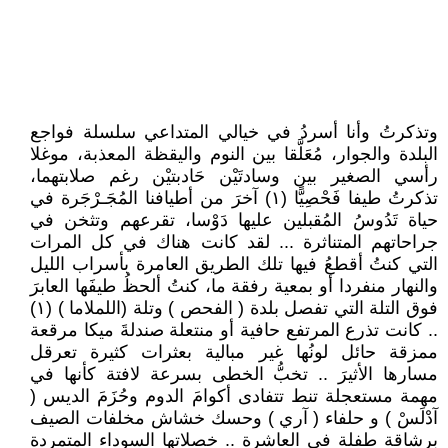
وتذكرتُ وأنا أسردُ في خيالي المتداعي سلسلة فواجع
البلدة والجوار، مُعَلَّقا بين النوم واليقظة المعذبة، موغلا
رأسي الصغير بين وسادتَيْن حَادبتيْن رغم صلابتهما،
تذكرتُ طيفا فَحْصِيًّا (١) آخرَ من أطيافنا المُجَـرْجَرة في
حياة تَدُوسُ المُقبلين عليها دَوْسا، تقرعهم وتثخن في
جراحاتهم المتناثرة ... لقد كانت هناك في كل المرات
التي كنتُ أقطعُ فيها تلك الطريق العامرة بأسراب الليل
والنهار منفردا أو بمعية رفقة ما، كنتُ ألحظُ طيفَها العابرَ
فوق التلة التي تفصل بلدة ( الفحص ) وتلة (اللملاما ) (١)
.. كانت تذرع المرتفع حافية أو منتعلة صندلةَ ميكا مرقعة
ممزقة حائل لونُها غير مبالية بعثرات كثيرة تعرقل
مسارها الأثيرَ .. تخبُّ الخطى بسرعة لافتة كأنها في
مهمة مستعجلة تنط تتفادى أكوامَ الدوم وحُزَمَ الديس (
آدْلَسْ ) و حلفاء ( آري ) وحسك خشاش مخلفات الصيف
برشاقة طفلة في العاشرة .. خصلاتها السوداء المتمردة