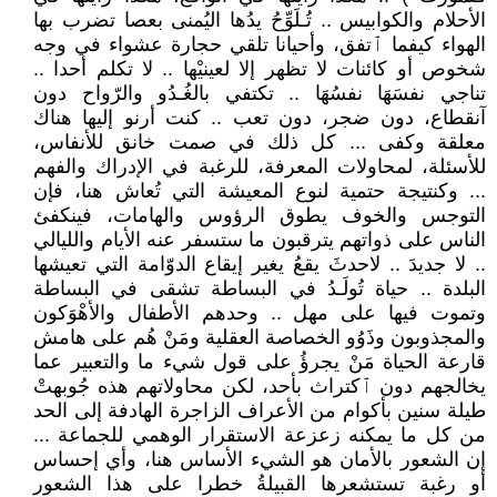
الأحلام والكوابيس .. تُـلَوِّحُ يدُها اليُمنى بعصا تضرب بها
الهواء كيفما ٱتفق، وأحيانا تلقي حجارة عشواء في وجه
شخوص أو كائنات لا تظهر إلا لعينيْها .. لا تكلم أحدا ..
تناجي نفسَهَا نفسُهَا .. تكتفي بالغُـدُو والرّواح دون
آنقطاع، دون ضجر، دون تعب .. كنت أرنو إليها هناك
معلقة وكفى ... كل ذلك في صمت خانق للأنفاس،
للأسئلة، لمحاولات المعرفة، للرغبة في الإدراك والفهم
... وكنتيجة حتمية لنوع المعيشة التي تُعاش هنا، فإن
التوجس والخوف يطوق الرؤوس والهامات، فينكفئ
الناس على ذواتهم يترقبون ما ستسفر عنه الأيام والليالي
.. لا جديدَ .. لاحدثَ يقعُ يغير إيقاع الدوّامة التي تعيشها
البلدة .. حياة تُولَـدُ في البساطة تشقى في البساطة
وتموت فيها على مهل .. وحدهم الأطفال والأهْوَكون
والمجذوبون وذَوُو الخصاصة العقلية ومَنْ هُم على هامش
قارعة الحياة مَنْ يجرؤُ على قول شيء ما والتعبير عما
يخالجهم دون ٱكتراث بأحد، لكن محاولاتهم هذه جُوبهتْ
طيلة سنين بأكوام من الأعراف الزاجرة الهادفة إلى الحد
من كل ما يمكنه زعزعة الاستقرار الوهمي للجماعة ...
إن الشعور بالأمان هو الشيء الأساس هنا، وأي إحساس
أو رغبة تستشعرها القبيلةُ خطرا على هذا الشعور