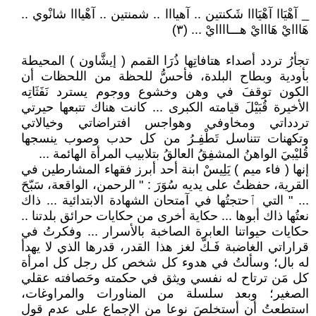
_ آهْيَاا آهْيَااا شَكنتين .. آهيااا .. شمنتين .. آهْيااا شانْوي ..
هَااايْ هَااايْ هـــاااايْ ... (٣)
تجأرُ تردد أصداء هتافاتِها ذُرَا القمم ( إيشَّاون ) المحيطة
بأودية وبطاح البلدة، فأحسُّ للحظة من اللحظات أن
الكون توقفَ في وهن وخشوع ووجوم يسترد نَفَثَاتِه
الأخيرة قُبَيْلَ قيامته الكبرى ... كانت هناك تتبعها حيرتي
تردداتي ومخاوفي وهواجس افتراضاتي وخيالاتي
وتكهنات تتناسل تَطْفِـرُ من كل حدب وصوب ينسجها
قُليْبيَ الواهنُ المشفِقُ العالقُ بتلابيب المرأة الهائمة ...
إنها ( فاء ميم ) يَلِيسْ ابنة أحد أبرز فقهاء المشارطين في
القرية، حفظتُ على يديه سُوَرَ : " الرحمن، الواقعة، سَبّحَ
... " التي ٱحتجتُها في آمتحان الشهادة الابتدائية ... ذاك
نعتُها ذاك أبوها ... حكاية أخرى من حكايات حرائق بلدتنا ..
حكايات حيواتنا العابرة الصاخبة بالأسرار ... وفكرتُ في
قراراتي الغاضبة فَـكّ لغز هذا القدر، قدرها الذي لا يهدأ
له بال؛ وسألتُ في هدوء كل شخص كل رجل كل امرأة
كل مَن ترتاح له نفسي ويثق في حكمته وحَصافته عقلي
الصغير؛ وبعد سلسلة من المناورات والمراوغات،
استطعتُ أن أستخلصَ نوعا من الإجماع على عدم قول