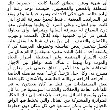
أي شيء ودفن الحقائق كيفما كانت _ خصوصا تلك
المتعلقة بالفحص والفحصيين، فليست توجد رغبة أو
إرادة خالصة في حكي الأحداث وسرد خبايا ما وقع ويقع
في السراديب المعتمة .. فقط يُسمحُ بمعرفة النتائج التي
كانت تبدو للعيان، وعلى المرء أنْ يعاينها ويتعايش معها
دون السماح له بمعرفة أسبابها ومثيراتها، وأي محاولة
للنبش في تُراب حَميمية البلاد يُقَابَلُ بالصمت والتهرب
والكتمان والتعنيف .. إن مَنْ يعرف شيئا هنا يقفل عليه
كَسـِرٍّ شخصي يدفن تفاصيله وخطوطه العريضة كي لا
يكشفه أحد .. قَلْبُ البلدة مقبرة عميقة برُكاااام هائل من
جُثت الأسرار المحنطة وغير المحنطة، أسرار الحياة
والموت وما بينهما .. هناك شبه تواطؤ بين الأجيال
المتعاقبة على هذا الأمر بٱتفاق ضمني غير معلن أو
مصرح به، وكل جيل يَرْحَـلُ يُرَحِّـلُ معه تفاصيلَه الخاصةَ
.. أفراحه أقراحه نزواااته الطائشة والأشجان كلها؛فقط
بعض المستملحات من قبيل ما كان يتحدثون به في
اللقاءات العامة والحفلات واللامّات الموسمية هي ما كان
يمكن ويُسمح للسائل معرفته، بالإضافة إلى تلك الحكايا
المتواترة والمشتركة بين القبائل والتي يختلط فيها الواقع
بالخيال، والتي يمكن سماعها في كل مكان دون خطوط