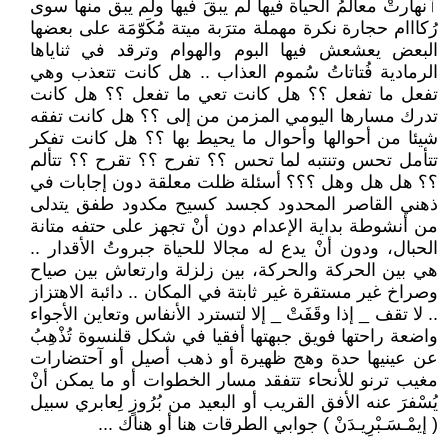
ٱنهارتْ معالمُ الحياة فيها لم يبقَ فيها ولم يبق منها سوى
رُكااام حجارة نكرة مهملة مترَبة ميتة مُكَوّمَة على بعضها
البعض يعشعش فيها البوم والهوام وترقد في ثناياها
الرمادية فُتاتاتُ سُموم العذاب .. هل كانت تتعذب وهي
تفعل ما تفعل ؟؟ هل كانت تعي ما تفعل ؟؟ هل كانت
تدرك مسارها اليومي المزمن من إلى ؟؟ هل كانت تفقه
شيئا من أحوالها وأحوال ما يحيط بها ؟؟ هل كانت تفكر
تتأمل تحس وتنتبه لما تحس ؟؟ تفرح ؟؟ تقرح ؟؟ تتألم
؟؟ هل هل وهل ؟؟؟ أسئلة ظلت معلقة دون إجابات في
ذهني القاصر المحدود كجسد كسيح مكدود طفق يتدلى
من أنشوطة بداية الإعدام دون أنْ تجهز على حتفه متانة
الحبال، ودون أنْ يدع له مجالا للحياة جبروتُ الأقدار ..
هي بين الحركة والحركة، بين زلزلة وارتعاش بين صياح
وصراخ غير مستقرة غير ثابتة في المكان .. دائبة الاهتزاز
.. لا تقف _ إذا وقَفَتْ _ إلا لتسترد الأنفاس وتعاين الأجواء
واضعة راحتها فويق جبهتها أفقيا في شكل قلنسوة تُذْهِبُ
عن عينيها حدة وهج ظهيرة أو ذهب أصيل أو آحتضارات
مغيب ترنو للأنحاء تتفقد مسار الخطوات أو ما يمكن أنْ
يُسْفرَ عنه الأفق القريب أو البعيد من بُرُوزٍ لِعابري سبيل
( إيمْـسَـبْرِيـدَنْ ) جوابي الطرقات هنا أو هناك ...