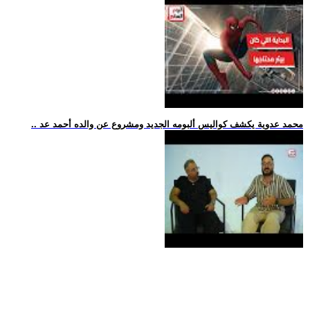
.. محمد عدوية يكشف كواليس ألبومه الجديد ومشروع عن والده أحمد عد