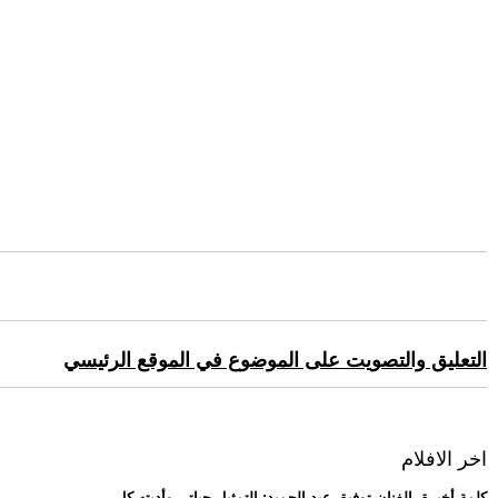
التعليق والتصويت على الموضوع في الموقع الرئيسي
اخر الافلام
.. كلمة أخيرة -الفنان توفيق عبد الحميد: التمثيل حياتي وأديته كل