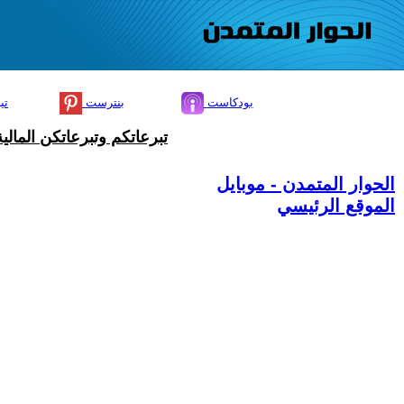
بودكاست
بنترست
تي
تبرعاتكم وتبرعاتكن المال
الحوار المتمدن - موبايل
الموقع الرئيسي