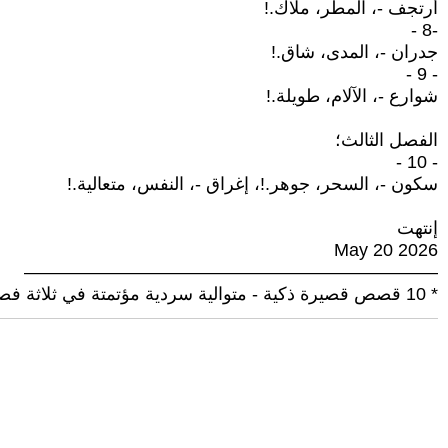
أرتجف -، المطر، ملاك.!
-8 -
جدران -، المدى، شاق.!
- 9 -
شوارع -، الآلام، طويلة.!
الفصل الثالث؛
- 10 -
سكون -، السحر، جوهر.!، إغراق -، النفس، متعالية.!
إنتهت
May 20 2026
———————————————————————
* 10 قصص قصيرة ذكية - متوالية سردية مؤتمتة في ثلاثة فصول.