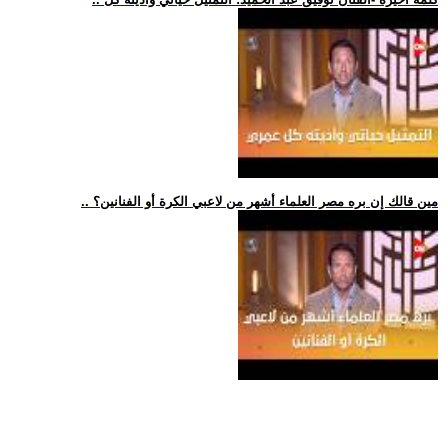
.. مين قالك إن بره مصر العلماء أشهر من لاعبي الكرة أو الفنانين؟