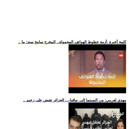
.. كلمة أخيرة -أزمة خطوط الهواتف المحمولة.. المخرج سامح سند: ما
.. مهدي لعريبي: من السينما إلى -مافيا-... الجزائر تقبض على زعيم