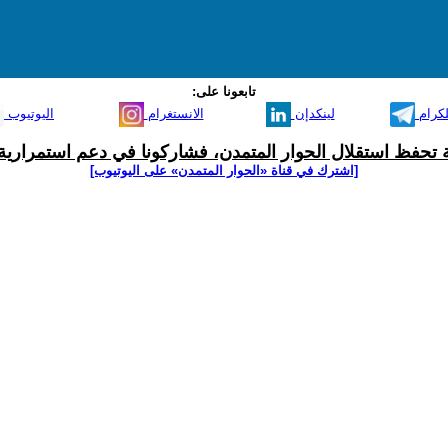
تابعونا على:
لكرام
لينكدإن
الانستغرام
اليوتيوب
ية تحفظ استقلال الحوار المتمدن، فشاركونا في دعم استمرارية 
[اشترك في قناة ‫«الحوار المتمدن» على اليوتيوب]