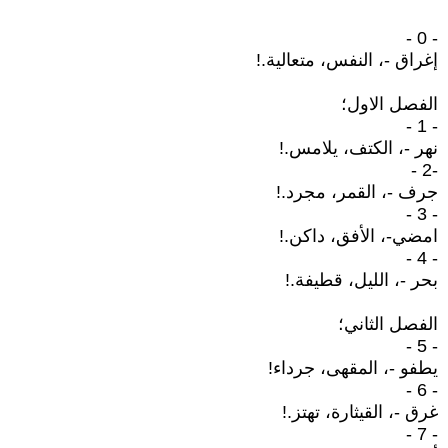
- 0 -
إغراق -، النفس، متعالية.!
الفصل الاول؛
- 1 -
نهر -، الكتف، يلامس.!
-2 -
جرف -، القمر، مجرد.!
- 3 -
امضي-، الأفق، داكن.!
- 4 -
بحر -، الليل، قطيفة.!
الفصل الثاني؛
- 5 -
يطفو -، المقهى، جرداء!
- 6 -
غرق -، القيثارة، تهتز.!
- 7 -