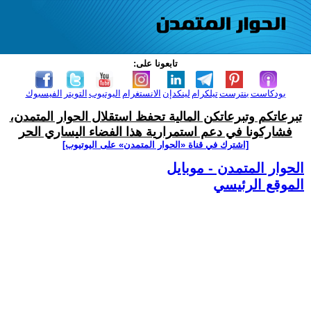
تابعونا على:
بودكاست
بنترست
تيلكرام
لينكدإن
الانستغرام
اليوتيوب
التويتر
الفيسبوك
تبرعاتكم وتبرعاتكن المالية تحفظ استقلال الحوار المتمدن،
فشاركونا في دعم استمرارية هذا الفضاء اليساري الحر
[اشترك في قناة ‫«الحوار المتمدن» على اليوتيوب]
الحوار المتمدن - موبايل
الموقع الرئيسي