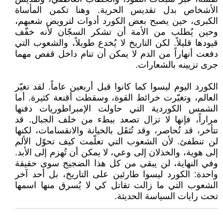
الأشخاص بدل تقديس الحرية. وهنا تكمن المأساة
الكبرى، حين يصبح بعض الكورد أدوات لترويض شعبهم،
وحين يُطلب من الأمة أن تشكر السجّان لأنه خفّف
قيودها قليلاً. لكن التاريخ لا يُخدع طويلاً، والشعوب التي
دفعت أنهاراً من الدم لا يمكن أن تنام داخل قفص مهما
جرى تزيينه بالشعارات.
الكورد اليوم ليسوا كما كانوا قبل أربعين عاماً. لقد تغيّر
العالم، وتغيّرت خرائط القوة، وسقطت أقنعة كثيرة. أما
الشمس الكوردية التي حاولت الإمبراطوريات دفنها
مراراً، فإنها لا تزال تصعد ببطء من خلف الجبال. قد
تتأخر، قد تُحاصر، وقد تُثقَل بالخيانة والانقسامات، لكنها
لن تنطفئ. لأن الشعوب التي تعلّمت كيف تحوّل الألم
إلى هوية، والخذلان إلى وعي، لا يمكن أن تُهزم إلى الأبد.
وفي النهاية، لن يبقى من كل هذا الضجيج سوى حقيقة
واحدة: الكورد ليسوا طارئين على التاريخ، بل أحد آخر
الشعوب التي ما زالت تقاتل كي لا يُسرق منها اسمها
تحت رايات السياسة الحديثة.