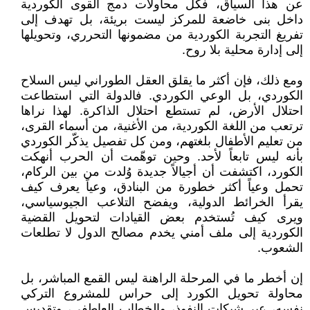
عن هذا السياق، فكل محاولات دمج القوى الكوردية
داخل بنى خاضعة للمركز ليست بريئة، بل تهدف إلى
تفريغ التجربة الكوردية من مضمونها التحرري، وتحويلها
إلى إدارة محلية بلا روح.
ومع ذلك، فإن أكثر ما يقلق العقل الطوراني ليس السلاح
الكوردي، بل الوعي الكوردي. فالدولة التي استطاعت
احتلال الأرض، لم تستطع احتلال الذاكرة. لهذا نراها
ترتعب من اللغة الكوردية، من الأغنية، من أسماء القرى،
من تعليم الأطفال بلغتهم، ومن كل تفصيل يذكّر الكوردي
بأنه ليس تابعاً لأحد. وحين توهّمت أن الحرب أنهكت
الكورد، اكتشفت أن أجيالاً جديدة وُلدت من بين الركام،
تحمل وعياً أكثر خطورة من البنادق، وعياً يعرف كيف
يقرأ الخرائط الدولية، ويفضح التلاعب الجيوسياسي،
ويرى كيف تُستخدم بعض القيادات لتحويل القضية
الكوردية إلى ملف أمني يخدم مصالح الدول لا تطلعات
الشعوب.
إن أخطر ما في المرحلة الراهنة ليس القمع المباشر، بل
محاولة تحويل الكورد إلى حراس للمشروع التركي
نفسه، عبر شبكات النفوذ، والخطاب العاطفي، وتقديس