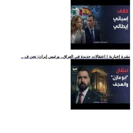
.. نشرة إخبارية | اعتقالات جديدة في العراق.. ورئيس إيران: نحن ف