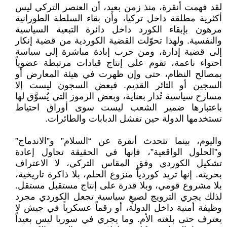
لقد فهمت أنقرة، منذ زمن بعيد، أن العنصر التركي ليس
أكثرية مطلقة داخل تركيا، وأن بقاء السلطة الطورانية
مرهون بإبقاء الكورد داخل دائرة التبعية السياسية
والنفسية. ولهذا تحوّلت القضية الكوردية من قضية إنكار
إلى قضية إدارة، ومن حرب إبادة مباشرة إلى سياسة
احتواء ناعمة، تقوم على إنتاج قيادات مرتبطة عضوياً
بمصالح النظام، حتى وإن ظهرت في هيئة المعارض أو
السجين أو الثائر القديم. فبعض السجون ليست إلا
مسارح سياسية تُدار بعناية، وبعض الرموز التي يُسوَّق لها
باعتبارها ضمير الشعب ليست سوى أوراق احتياط
تستخدمها الدولة حين تفشل الدبابات والطائرات.
واليوم، بينما تتحدث أنقرة عن “السلام” و”الاندماج”
و”الحلول الواقعية”، فإنها في الحقيقة تحاول إعادة
تشكيل الكوردي وفق المقاس التركي، لا الاعتراف
بحريته. إنها تريد كوردياً منزوع الحلم، بلا ذاكرة تاريخية،
بلا مشروع قومي، وبلا قدرة على إنتاج مستقبل مستقل.
لذلك يجري الترويج لصيغٍ سياسية تجعل الكوردي مجرد
وظيفة أمنية داخل الدولة، أو رقماً عسكرياً في جيش لا
يعترف حتى بلغته الأم. وما يجري في سوريا ليس بعيداً