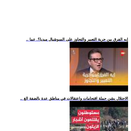
.. إيه الفرق بين حرية التعبير والتجاوز على السوشيال ميديا؟. عما
.. الاحتلال يشن حملة اقتحامات واعتقالات في مناطق عدة بالضفة الغ