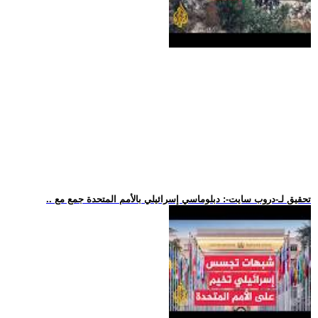
.. تحقيق لـ-دروب سايت-: دبلوماسي إسرائيلي بالأمم المتحدة جمع مع