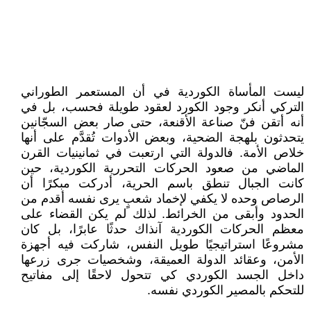
ليست المأساة الكوردية في أن المستعمر الطوراني
التركي أنكر وجود الكورد لعقود طويلة فحسب، بل في
أنه أتقن فنّ صناعة الأقنعة، حتى صار بعض السجّانين
يتحدثون بلهجة الضحية، وبعض الأدوات تُقدَّم على أنها
خلاص الأمة. فالدولة التي ارتعبت في ثمانينيات القرن
الماضي من صعود الحركات التحررية الكوردية، حين
كانت الجبال تنطق باسم الحرية، أدركت مبكرًا أن
الرصاص وحده لا يكفي لإخماد شعبٍ يرى نفسه أقدم من
الحدود وأبقى من الخرائط. لذلك لم يكن القضاء على
معظم الحركات الكوردية آنذاك حدثًا عابرًا، بل كان
مشروعًا استراتيجيًا طويل النفس، شاركت فيه أجهزة
الأمن، وعقائد الدولة العميقة، وشخصيات جرى زرعها
داخل الجسد الكوردي كي تتحول لاحقًا إلى مفاتيح
للتحكم بالمصير الكوردي نفسه.