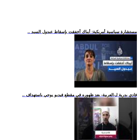
.. مستشارة سياسية أمريكية: أيباك أخفقت بإسقاط عبدول السيد
.. فادي بدرية لـ-العربية- بعد ظهوره في مقطع فيديو يوحي باستهداف