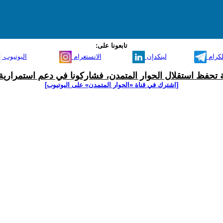
تابعونا على:
لكرام
لينكدإن
الانستغرام
اليوتيوب
ية تحفظ استقلال الحوار المتمدن، فشاركونا في دعم استمرارية 
[اشترك في قناة ‫«الحوار المتمدن» على اليوتيوب]