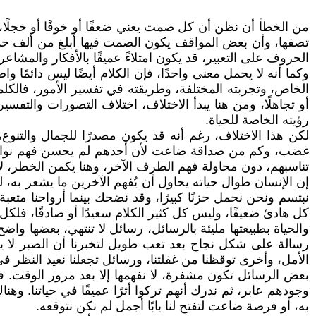
من الخطأ أن نظن أن كل صمت يعني ضعفًا أو خوفًا أو خجلًا
تصفها، وأن بعض المواقف يكون الصمت فيها أبلغ من ألف حديث، أح
الحروف على التعبير، قد يكون امتلاءً عميقًا بالأفكار والمشاع
وكما أنه لا يحمل معنى واحدًا، فإن الكلام أيضًا ليس دائمًا وا
الخاص، وتجربته المختلفة، وطريقته في تفسير الأمور، فالكلم
أو تجاهلًا، ومن هنا يبدأ الاختلاف، اختلاف التصورات وال
رؤيته الخاصة للحياة.
لكن هذا الاختلاف، رغم أنه قد يكون مصدرًا للجمال والتنو
غضب، وكم من صداقة ضاعت لأن أحدهم لم يحسن فهم نوايا ا
تناسبهم، دون محاولة فهم الطرف الآخر، وهنا يكمن الخطر، لأ
إن الإنسان طوال حياته يحاول أن يُفهم الآخرين ما يشعر به، 
نبتسم ونحن نحمل حزنًا كبيرًا، وقد نضحك بينما أرواحنا متعب
كل هادئ ضعيفًا، وليس كل كثير الكلام سعيدًا أو صادقًا، فلكل
والحياة بطبيعتها مليئة بالرسائل، رسائل لا تنتهي، بعضها واض
رسالة على شكل نجاح بعد تعب طويل لتخبرنا أن الصبر لا يضيع
الأمل، وأخرى توقظنا من غفلتنا، ورسائل تجعلنا نعيد النظر ف
بعض الرسائل تكون مشفرة، لا نفهمها إلا بعد مرور الوقت. فقد
وجودهم عابر، ثم ندرك أنهم تركوا أثرًا عميقًا في حياتنا.
به، أو فرصة ضاعت لتفتح لنا بابًا أجمل لم نكن نتوقعه.