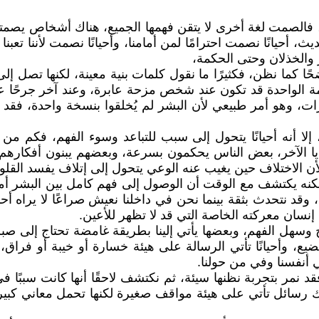
، فالصمت لغة أخرى لا يتقن فهمها الجميع، هناك أشخاص يصمت
يانًا نصمت احترامًا لمن أمامنا، وأحيانًا نصمت لأننا تعبنا من
ر والخذلان وحتى الحكمة،
ضحًا كما نظن، فكثيرًا ما نقول كلمات بنية معينة، لكنها تصل إل
ة الواحدة قد تكون عند شخص مزحة عابرة، وعند آخر جرحًا عمي
تفسيرات، وهو أمر طبيعي لأن البشر لم يُخلقوا بنسخة واحدة
ع، إلا أنه أحيانًا يتحول إلى سبب للتباعد وسوء الفهم، فك
لآخر، بعض الناس يحكمون بسرعة، وبعضهم يبنون أفكارهم ع
ن الاختلاف حين يغيب عنه الوعي يتحول إلى إتلاف يفسد القلو
لكنه يكتشف مع الوقت أن الوصول إلى فهم كامل بين البشر أمر ص
ة، وقد نتحدث بثقة بينما نحن في داخلنا نعيش صراعًا لا يراه
 إنسان معركته الخاصة التي قد لا تظهر للأعين.
ح وسهل الفهم، وبعضها يأتي إلينا بطريقة غامضة تحتاج إلى صبر 
، وأحيانًا تأتي الرسالة على هيئة خسارة أو خيبة أو فراق، ل
ي أنفسنا وفي من حولنا.
 نمر بتجربة نظنها سيئة، ثم نكتشف لاحقًا أنها كانت سببًا في
 وهناك رسائل تأتي على هيئة مواقف صغيرة لكنها تحمل معاني 