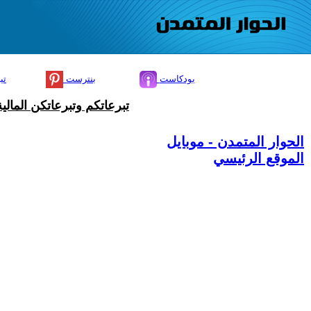
بودكاست
بنترست
تي
تبرعاتكم وتبرعاتكن المال
الحوار المتمدن - موبايل
الموقع الرئيسي