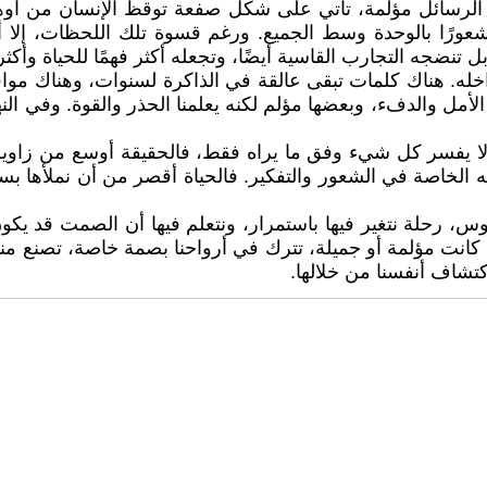
 الرسائل مؤلمة، تأتي على شكل صفعة توقظ الإنسان من أوهام
رًا بالوحدة وسط الجميع. ورغم قسوة تلك اللحظات، إلا أنها
تنضجه التجارب القاسية أيضًا، وتجعله أكثر فهمًا للحياة وأكثر
داخله. هناك كلمات تبقى عالقة في الذاكرة لسنوات، وهناك مو
مل والدفء، وبعضها مؤلم لكنه يعلمنا الحذر والقوة. وفي النهاي
لا يفسر كل شيء وفق ما يراه فقط، فالحقيقة أوسع من زاوية و
لخاصة في الشعور والتفكير. فالحياة أقصر من أن نملأها ب
روس، رحلة نتغير فيها باستمرار، ونتعلم فيها أن الصمت قد يكو
كانت مؤلمة أو جميلة، تترك في أرواحنا بصمة خاصة، تصنع منا أ
كتشاف أنفسنا من خلالها.