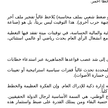
طاً أحمر.
 ضغط شعبي بملف محاسبة) يُلاحظ غالباً تفجير ملف آخر
بهة حرب أخرى). هذا التوقيت ليس بريئاً، بل هو (صناعة
ية والمالية الحساسة، في توقيتات ميتة تفقد فيها التغطية
 مع انشغال الرأي العام بحدث رياضي أو عالمي استثنائي،
القوى إلى شد عصب قواعدها الجماهيرية عبر استدعاء خطابات
حددة تحدث غالباً قفزات سياسية استراتيجية أو تعيينات
ن خسارة الأصوات).
إدارة ذكية للإدراك العام. وإن الفكرة العظيمة والخطط
ياً.
 الوطني، هي السمة الأساسية لرجال الدولة الحقيقيين.
حتمية البقاء ومن يمتلك القدرة على ضبط واستثمار هذه