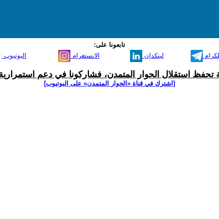
تابعونا على:
لكرام
لينكدإن
الانستغرام
اليوتيوب
ية تحفظ استقلال الحوار المتمدن، فشاركونا في دعم استمرارية 
[اشترك في قناة ‫«الحوار المتمدن» على اليوتيوب]