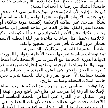
السياسية المحددة، ينضج التوقيت لولادة نظام سياسي جديد، أ
خامساً: التكتيك في (صناعة الأحداث البديلة):
في عالم إدارة الأزمات يُستخدم التوقيت السياسي كأداة هجوم
وفق هندسة الأزمات الموازية: عندما تواجه سلطة سياسية أو
بشكل مفاجئ عبر الماكنة الإعلامية (كقضية هوية شائكة، أو
الحدث البديل) لنقل النقاش العام من ساحة الخطر إلى ساحة 
وحسب تكتيك دفن الأخبار الاستراتيجي: تلجأ الحكومات الذكية 
الإعلامية زخمها، مثل ساعات متأخرة من ليلة العطلة الأسبو
لضمان مرور الحدث بأقل قدر من الضجيج والنقد.
سادساً: الحتمية القانونية والميكانيكية الدستورية:
ثمة توقيتات سياسية تفرضها طبيعة الأنظمة وقوانينها الدورية، 
1.نهاية الدورة الانتخابية: مع الاقتراب من الاستحقاقات ال
الهوية والمظلوميات التاريخية، أو تقديم إنجازات سريعة ومف
2.مرحلة العجز والتعثر: هي الفترة الممتدة بين خسارة ال
هيكلية حساسة، لأن صانع القرار في تلك اللحظة يتحرك بحري
خاتمة: امتلاك اللحظة وصناعة التاريخ:
إن التوقيت السياسي ليس مجرد رصد لحركة عقارب الساعة، بل
الإصلاحية البارعة إذا طُرحت في مناخ غير ناضج وبدون تهيئة 
وفي المقابل، فإن القدرة على اقتناص اللحظة المناسبة للو
فالأحداث تحدث في لحظات محددة لأن تلك اللحظات هي النقطة
اللحظة وتوجيهها، يمتلك القدرة على صياغة مستقبل الأمة بأس