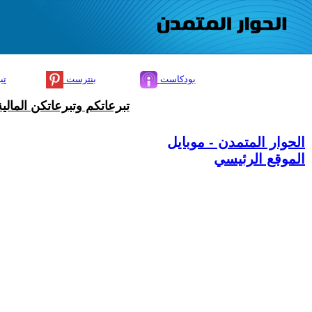
بودكاست
بنترست
تي
تبرعاتكم وتبرعاتكن المال
الحوار المتمدن - موبايل
الموقع الرئيسي