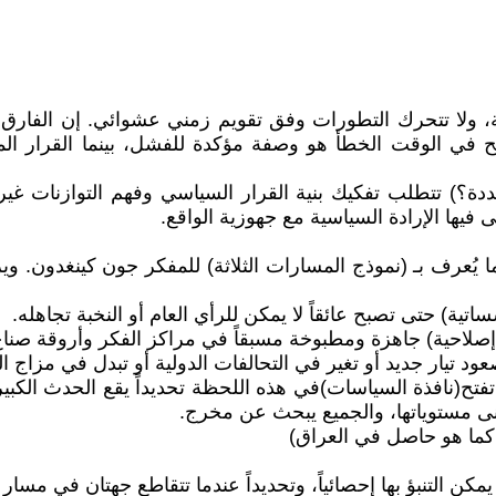
، ولا تتحرك التطورات وفق تقويم زمني عشوائي. إن الفارق ب
 في الوقت الخطأ هو وصفة مؤكدة للفشل، بينما القرار المت
؟) تتطلب تفكيك بنية القرار السياسي وفهم التوازنات غير ا
يها الإرادة السياسية مع جهوزية الواقع.
يُعرف بـ (نموذج المسارات الثلاثة) للمفكر جون كينغدون. وير
ية) حتى تصبح عائقاً لا يمكن للرأي العام أو النخبة تجاهله.
لاحية) جاهزة ومطبوخة مسبقاً في مراكز الفكر وأروقة صناع 
تيار جديد أو تغير في التحالفات الدولية أو تبدل في مزاج ال
تح(نافذة السياسات)في هذه اللحظة تحديداً يقع الحدث الكبير (
نى مستوياتها، والجميع يبحث عن مخرج.
ة كما هو حاصل في العراق)
التنبؤ بها إحصائياً، وتحديداً عندما تتقاطع جهتان في مسار بن