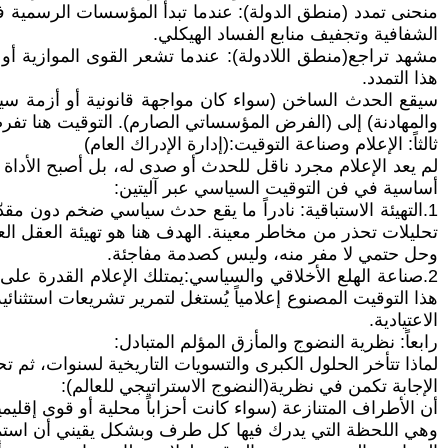
منحنى تمدد (منطق الدولة): عندما تبدأ المؤسسات الرسمية في
الشفافية وتجفيف منابع الفساد الهيكلي.
مشهد تراجع(منطق اللادولة): عندما تشعر القوى الموازية أو 
هذا التمدد.
سيقع الحدث الساخن (سواء كان مواجهة قانونية أو أزمة سياسي
والمهادنة) إلى (الفرض المؤسساتي الصارم). التوقيت هنا تفرضه 
ثالثاً: الإعلام وصناعة التوقيت:(إدارة الإدراك العام)
لم يعد الإعلام مجرد ناقل للحدث أو صدى له، بل أصبح الأداة 
أساسية في فن التوقيت السياسي عبر آليتين:
1.التهيئة الاستباقية: نادراً ما يقع حدث سياسي ضخم دون م
تحليلات تحذر من مخاطر معينة. الهدف هنا هو تهيئة العقل ال
وحل حتمي لا مفر منه، وليس كصدمة مفاجئة.
2.صناعة الهلع الأخلاقي والسياسي:يمتلك الإعلام القدرة ع
هذا التوقيت المصنوع إعلامياً يُستغل لتمرير تشريعات استثنائ
الاعتيادية.
رابعاً: نظرية النضوج والمأزق المؤلم المتبادل:
لماذا تتأخر الحلول الكبرى والتسويات التاريخية لسنوات، ثم 
الإجابة تكمن في نظرية(النضوج الاستراتيجي للعالم):
أن الأطراف المتنازعة (سواء كانت أحزاباً محلية أو قوى إقليمي
وهي اللحظة التي يدرك فيها كل طرف وبشكل يقيني أن استمرار