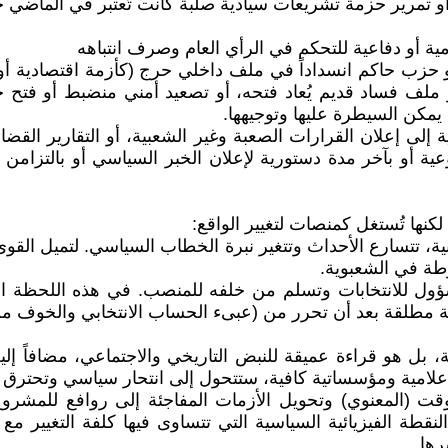
و تمرير حزمة تشريعات سيادية صلبة كانت تُعتبر في الماضي خ
ية أو دفاعية للتحكم في الرأي العام وصرف انتباهه
 حزب حاكم انسداداً في ملف داخلي حرج (كأزمة اقتصادية أو
 ملف فساد قديم يُعاد فتحه، أو تصعيد أمني منضبط أو فتح ج
يمكن السيطرة عليها وتوجيهها.
إلى إعلان القرارات الصعبة وغير الشعبية، أو التقارير القضائ
عية أو بآخر مدة دستورية لإعلان الخبر السياسي أو بالتزامن
لكنها تُستغل كمنصات لتغيير الواقع:
انتخابية، تتسارع الأحداث وتتغير نبرة الخطاب السياسي. لتميل 
رطة في الشعبوية.
مسؤول للانتخابات وتسلم من خلفه للمنصب. في هذه اللحظة الم
ة مطلقة بعد أن تحرر من (عبىء الحساب الانتخابي والخوف م
 هو قراءة عميقة للنبض التاريخي والاجتماعي، مضافاً إليه 
إعلامية ومؤسساتية كافية، ستتحول إلى انتحار سياسي وتحترق كل
قت (المعنوي) وتحويل الأزمات المفاجئة إلى روافع للمشروع
 الفيزيائية السياسية التي تتساوى فيها كلفة التغيير مع 
رها.