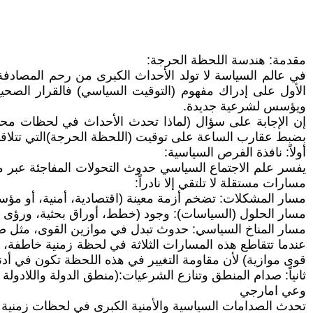
مقدمة: هندسة اللحظة الحرجة:
في عالم السياسة لا تولد الأحداث الكبرى من رحم المصادفة
الأول على إدراك مفهوم (التوقيت السياسي) فالقرار الصحيح
ويؤسس لشرعية جديدة.
إن الإجابة على سؤال (لماذا تحدث الأحداث في لحظات محددة
بضبط عقارب الساعة على توقيت (اللحظة الحرجة)التي تتلاقى ف
أولاً: نافذة الفرص السياسية:
يفسر علم الاجتماع السياسي حدوث التحولات المفاجئة عبر ما 
مسارات مستقلة لا تلتقي إلا نادراً:
مسار المشكلات: تضخم أزمة معينة (اقتصادية، أمنية، أو مؤسسات
مسار الحلول (السياسات): وجود (خطط، أوراق بحثية، ورؤى إص
مسار المناخ السياسي: حدوث تبدل في موازين القوى، مثل صعود 
عندما تتقاطع هذه المسارات الثلاثة في لحظة زمنية خاطفة، تف
قوى موازية) لأن مقاومة التغيير في هذه اللحظة تكون في أد
ثانياً: صدام المنطق وتنازع الشرعيات:(منطق الدولة واللادول
وعي امارجي
تحدث الصدامات السياسية والأمنية الكبرى في لحظات زمنية يمكن 