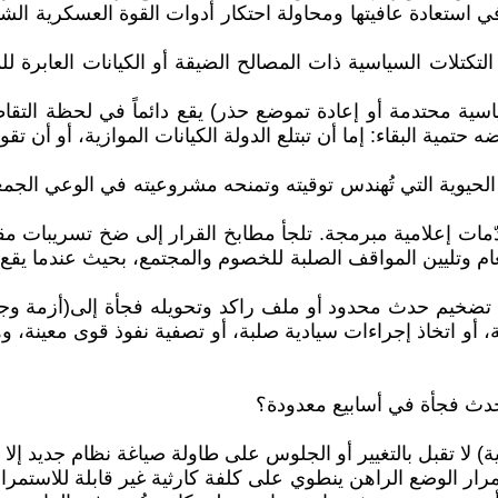
 استعادة عافيتها ومحاولة احتكار أدوات القوة العسكرية الش
التكتلات السياسية ذات المصالح الضيقة أو الكيانات العابرة 
ة محتدمة أو إعادة تموضع حذر) يقع دائماً في لحظة التقاطع، 
حتمية البقاء: إما أن تبتلع الدولة الكيانات الموازية، أو أن 
الحيوية التي تُهندس توقيته وتمنحه مشروعيته في الوعي الجمع
قدّمات إعلامية مبرمجة. تلجأ مطابخ القرار إلى ضخ تسريبات م
عام وتليين المواقف الصلبة للخصوم والمجتمع، بحيث عندما يقع
لى تضخيم حدث محدود أو ملف راكد وتحويله فجأة إلى(أزمة وجود
ية، أو اتخاذ إجراءات سيادية صلبة، أو تصفية نفوذ قوى معينة، 
تحدث فجأة في أسابيع معدودة؟
ة) لا تقبل بالتغيير أو الجلوس على طاولة صياغة نظام جديد إلا 
 الوضع الراهن ينطوي على كلفة كارثية غير قابلة للاستمرار،