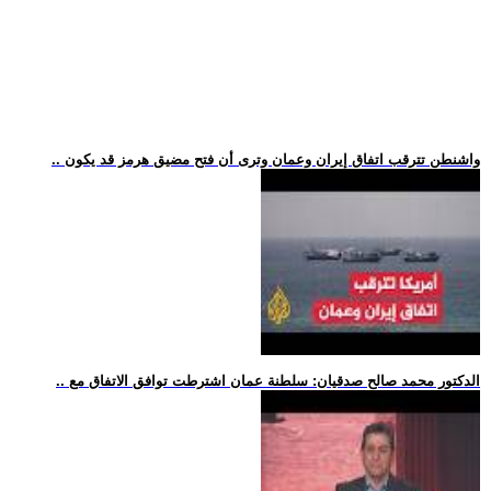
.. واشنطن تترقب اتفاق إيران وعمان وترى أن فتح مضيق هرمز قد يكون
.. الدكتور محمد صالح صدقيان: سلطنة عمان اشترطت توافق الاتفاق مع