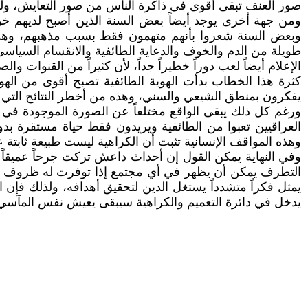
صور العنف تبقى أقوى في ذاكرة الناس من صور التعايش، وله
ومن جهة أخرى يوجد أيضاً بعض السنة الذين أصبح لديهم 
وبعض السنة شعروا بأنهم متهمون فقط بسبب مذهبهم، وهذا 
طويلة من الدم والخوف والدعاية الطائفية والانقسام السيا
الإعلام أيضاً لعب دوراً خطيراً جداً، لأن كثيراً من القنوات و
كثرة هذا الخطاب بدأت الهوية الطائفية تصبح أقوى من الهوية
يفكرون بمنطق الشيعي والسني، وهذه من أخطر النتائج التي
ورغم كل ذلك يبقى الواقع مختلفاً عن الصورة الموجودة في 
العراقيين تعبوا من الطائفية ويريدون فقط حياة مستقرة 
وهذه المواقف الإنسانية تثبت أن الكراهية ليست طبيعة ثابتة
وفي النهاية يمكن القول إن أحداث داعش تركت جرحاً عميقاً 
التطرف يمكن أن يظهر في أي مجتمع إذا توفرت له ظروف الف
يمثل فكراً متشدداً يستغل الدين لتحقيق أهدافه، ولذلك فإن ا
يدخل في دائرة التعميم والكراهية سيبقى يعيش نفس المآسي