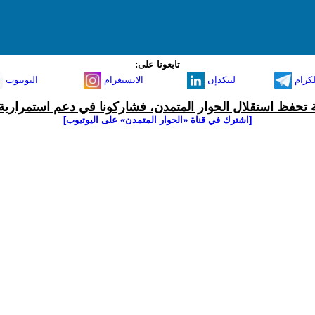
تابعونا على:
لكرام
لينكدإن
الانستغرام
اليوتيوب
ية تحفظ استقلال الحوار المتمدن، فشاركونا في دعم استمرارية 
[اشترك في قناة ‫«الحوار المتمدن» على اليوتيوب]