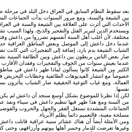
بعد سقوط النظام السابق في العراق دخل البلد في مرحلة صعب
بين الشيعة والسنة، ومع مرور السنوات بدأت الجماعات المت
الأحداث التي أثرت على العلاقة بين الشيعة والسنة في الع
ويستخدم الدين لتبرير القتل والتفجير والذبح، ولهذا السبب 
مختلفة، لأن أغلب أهل السنة أنفسهم تضرروا من داعش وقتل م
عندما دخل داعش إلى الموصل وبعض المناطق العراقية حدثت
الشباب الشيعة بدم بارد، إضافة إلى التفجيرات التي كانت 
صار بعض الناس يربطون بين داعش وبين الطائفة السنية بشك
عندما يعيش سنوات من الخوف والتفجيرات وفقدان الأقارب يبدأ
الكثير من الشيعة كانوا يسألون لماذا ظهر داعش في مناطق
خصوصاً مع انتشار الفيديوهات الطائفية وخطابات التحريض في م
العمالة، ومع غياب التوعية الحقيقية صار الشباب يتأثرون 
نفسها.
لكن إذا نظرنا للموضوع بشكل أوسع سنجد أن داعش لم يكن م
من السنة ومع هذا ظهر فيها تنظيم داعش في سيناء ونفذ عمل
الجماعات المتشددة تستغل الفقر والجهل والحروب والفوضى ح
مسلحة معينة، فالتعميم دائماً يظلم الأبرياء.
ومن الأمثلة أيضاً أن هناك عشائر سنية عراقية قاتلت دا
وغيرها تعرضت للدمار وخسر أهلها بيوتهم وأرزاقهم، وحتى ك