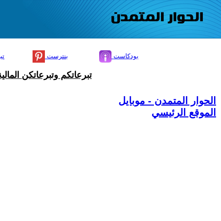
بودكاست
بنترست
تي
تبرعاتكم وتبرعاتكن المال
الحوار المتمدن - موبايل
الموقع الرئيسي