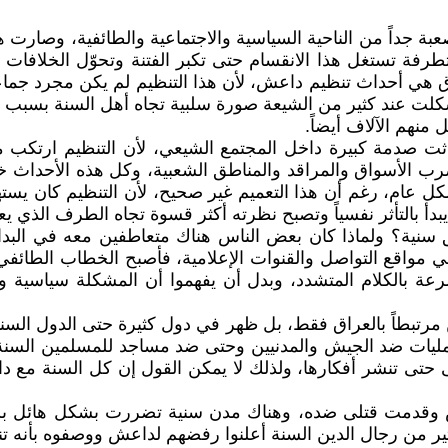
ة جداً من الناحية السياسية والاجتماعية والطائفية، وصارت 
طرفة تستغل هذا الانقسام حتى تكبر الفتنة وتحوّل الخلافات
راق هي أحداث تنظيم داعش، لأن هذا التنظيم لم يكن مجرد ج
تشكلت عند كثير من الشيعة صورة سلبية تجاه أهل السنة بسبب 
نهم الآلاف أيضاً.
 صدمة كبيرة داخل المجتمع الشيعي، لأن التنظيم ارتكب مج
تضرب الأسواق والمراقد والمناطق الشعبية، وكل هذه الأحداث
ل عام، رغم أن هذا التعميم غير صحيح، لأن التنظيم كان يس
 بالتأثر نفسياً وتصبح نظرته أكثر قسوة تجاه الطرف الذي يعت
 سنية؟ ولماذا كان بعض الناس هناك متعاطفين معه في البدا
واقع التواصل والقنوات الإعلامية، فأصبح الخطاب الطائفي يومي
بسرعة بالكلام المتشدد، وبدل أن يفهموا أن المشكلة سياسية
رتبطاً بالعراق فقط، بل ظهر في دول كثيرة حتى الدول السن
يات ضد الجيش والمدنيين وحتى ضد مساجد للمسلمين السنة أنف
تى تنشر أفكارها، ولذلك لا يمكن القول إن كل السنة مع دا
عش وقدمت قتلى ضده، وهناك مدن سنية تضررت بشكل هائل بس
ثير من رجال الدين السنة أعلنوا رفضهم لداعش ووصفوه بأنه 