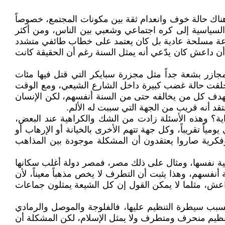
هناك حالة خوف وانعدام ثقة بين مكونات المجتمع، خصوصاً
 السياسية إلى كره اجتماعي وشعبي بين الناس، ومن أكثر
ماعة مسلحة عادية بل كان يعتمد على خطاب طائفي متشدد
أن داعش كان يدّعي أنه يمثل السنة رغم أن الحقيقة كانت
ازر بشعة جداً مثل مجزرة سبايكر التي قتل فيها مئات
 خلقت حالة غضب كبيرة داخل الشارع الشيعي، ومع الوقت
تهدف كل من يخالفه حتى من السنة أنفسهم، لكن الإنسان
قد أنه قريب من الجهة التي سببت له الألم.
ية؟ وهذه الأسئلة زادت من الشك والكراهية عند البعض،
اً تقريباً، وكل جهة تتهم الأخرى بالخيانة أو الإرهاب أو
 وفكرية صاروا يعتقدون أن المشكلة موجودة بين المذاهب
ية نفسها، ومثال على ذلك مصر، فمصر دولة أغلب سكانها
سهم، وهذا يثبت أن التطرف لا يخص مذهباً معيناً، لأن
عش، مثلما لا يمكن القول إن كل الشيعة يمثلون جماعات
بب سيطرة التنظيم عليها، فالفلوجة والموصل والرمادي
تنظيم منحرف ومتطرف ولا يمثل الإسلام، لكن المشكلة أن