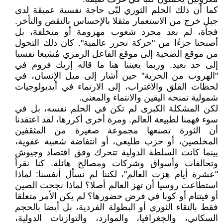
كما أن ذلك الحلم الثوري لبّى حاجة نفسية عميقة لدى
جيل خرج من الاستعمار مثقلا بالإحساس بالنقص والتأخر.
فجأة، لم نعد مجرد شعوب مهزومة أو متخلفة، بل
أصبحنا جزءًا من "حركة تحرر عالمية". كان ذلك التحول
من موقع الضحية إلى موقع الفاعل الرمزي مُشبعا نفسيا
إلى حد بعيد. وربما يعيننا هنا ما قاله إريك فروم في
"الهروب من الحرية" حين أشار إلى ميل الإنسان، في
لحظات القلق والاغتراب، إلى الارتماء في أيديولوجيات
شمولية تمنحه اليقين والانتماء والمعنى.
لكن المشكلة الكبرى لم تكن في الحلم نفسه، بل في
سوء فهمنا لطبيعة العالم. ومرة أخرى أكررها، لقد اعتقدنا
أن الثورة تصنعها مجموعة صغيرة من المثقفين
المخلصين، أو حزب طليعي، أو انتفاضة شعبية عفوية،
بينما كانت السلطة الدولية تتحرك وفق اقتصاد وجيوش
وتحالفات وأسواق وشركات ومصالح هائلة. كنا نقرأ
"عشرة أيام هزت العالم"، لكننا لم نسأل أنفسنا: لماذا
استطاعت روسيا أن تهز العالم أصلا؟ لماذا نجحت الصين
أو فيتنام أو كوبا في فرض حضورها؟ لم يكن الأمر متعلقا
فقط بالنقاء الثوري أو البطولة الفردية، بل أيضا بالحجم
السكاني، والجغرافيا، والموارد، والتوازنات الدولية،