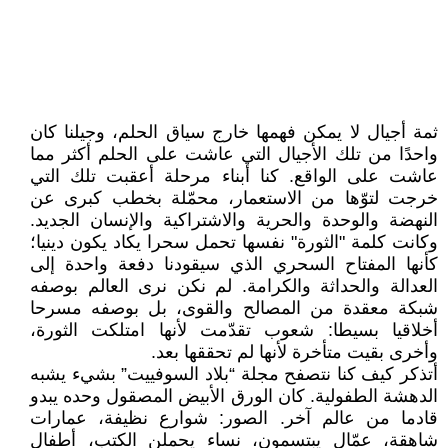
ثمة أجيال لا يمكن فهمها خارج سياق الحلم، وجيلنا كان
واحدًا من تلك الأجيال التي عاشت على الحلم أكثر مما
عاشت على الواقع. كنا أبناء مرحلة أعقبت تلك التي
خرجت لتوّها من الاستعمار، محمّلة بخطب كبرى عن
النهضة والوحدة والحرية والاشتراكية والإنسان الجديد.
وكانت كلمة "الثورة" نفسها تحمل سحرا يكاد يكون دينيا؛
كأنها المفتاح السحري الذي سيقودنا دفعة واحدة إلى
العدالة والحداثة والكرامة. لم نكن نرى العالم بوصفه
شبكة معقدة من المصالح والقوى، بل بوصفه مسرحا
أخلاقيا بسيطا: شعوب تقدّمت لأنها امتلكت الثورة،
وأخرى بقيت متأخرة لأنها لم تحققها بعد.
أتذكر كيف كنا نتصفح مجلة “بلاد السوفييت” بشيء يشبه
الدهشة الطفولية. كان الورق الأبيض المصقول وحده يبدو
قادما من عالم آخر. الصور: شوارع نظيفة، عمارات
شاهقة، عمّال يبتسمون، نساء يحملن الكتب، أطفال