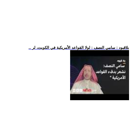
.. بلاقيود : سامي النصف : لولا القواعد الأمريكية في الكويت، لر