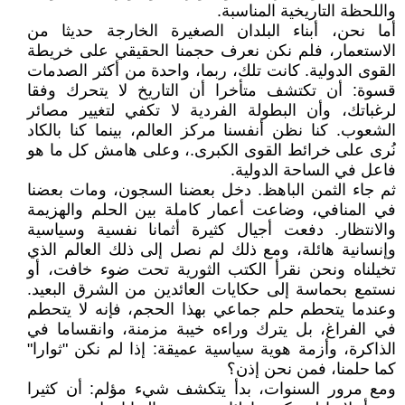
واللحظة التاريخية المناسبة.
أما نحن، أبناء البلدان الصغيرة الخارجة حديثا من
الاستعمار، فلم نكن نعرف حجمنا الحقيقي على خريطة
القوى الدولية. كانت تلك، ربما، واحدة من أكثر الصدمات
قسوة: أن تكتشف متأخرا أن التاريخ لا يتحرك وفقا
لرغباتك، وأن البطولة الفردية لا تكفي لتغيير مصائر
الشعوب. كنا نظن أنفسنا مركز العالم، بينما كنا بالكاد
نُرى على خرائط القوى الكبرى.، وعلى هامش كل ما هو
فاعل في الساحة الدولية.
ثم جاء الثمن الباهظ. دخل بعضنا السجون، ومات بعضنا
في المنافي، وضاعت أعمار كاملة بين الحلم والهزيمة
والانتظار. دفعت أجيال كثيرة أثمانا نفسية وسياسية
وإنسانية هائلة، ومع ذلك لم نصل إلى ذلك العالم الذي
تخيلناه ونحن نقرأ الكتب الثورية تحت ضوء خافت، أو
نستمع بحماسة إلى حكايات العائدين من الشرق البعيد.
وعندما يتحطم حلم جماعي بهذا الحجم، فإنه لا يتحطم
في الفراغ، بل يترك وراءه خيبة مزمنة، وانقساما في
الذاكرة، وأزمة هوية سياسية عميقة: إذا لم نكن "ثوارا"
كما حلمنا، فمن نحن إذن؟
ومع مرور السنوات، بدأ يتكشف شيء مؤلم: أن كثيرا