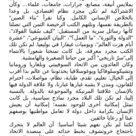
بملابس أنيقة، مصانع، جرارات، جامعات، علماء… وكأن
الاشتراكية لم تكن مجرد نظام اقتصادي، بل وعدا
بالخلاص الإنساني الكامل. وكنا نقرأ "بناء الصين"
بالطريقة نفسها، ونلتهم الكتب الرخيصة الثمن التي تصلنا
كأنها رسائل سرية من المستقبل: "كيف سُقينا الفولاذ"،
"الدولة والثورة"، "ما العمل؟"، "البيان الشيوعي"، "عشرة
أيام هزت العالم"، ويوميات غيفارا في بوليفيا. لم تكن تلك
الكتب مجرد معرفة، بل كانت تمنحنا شعورا بالانتماء
إلى"سرّ تاريخي" أكبر من حياتنا الصغيرة والهامشية.
وكان العائدون من الاتحاد السوفييتي وبلغاريا ورومانيا
وتشيكوسلوفاكيا ويوغوسلافيا يحدثوننا عن عالم بدا أقرب
إلى الخيال: تعليم، تقدم، طبابة، نظام، مواصلات، احترام
للقانون، ومدن لا يشبه غبارها غبارنا، ولا علاقة الدولة فيها
بالإنسان علاقتنا المرتبكة والموجوعة بالدولة. بالنسبة
إلينا، لم تكن تلك البلاد مجرد نماذج سياسية، بل كانت
تمثل إمكانية أخرى للوجود نفسه؛ إمكانية أن يعيش
الإنسان بكرامة داخل دولة لا تعامل مواطنيها بوصفهم
عبئا أو رعايا خائفين.
لكننا لم نكن نفهم شيئا أساسيا: أن العالم لا يتحرك
باحتجاج خروتشوف بخبط حذائه على منضدة الاتحاد