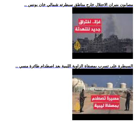
.. مصابون بنيران الاحتلال خارج مناطق سيطرته شمالي خان يونس
.. السيطرة على تسرب بمصفاة الزاوية الليبية بعد اصطدام طائرة مسي