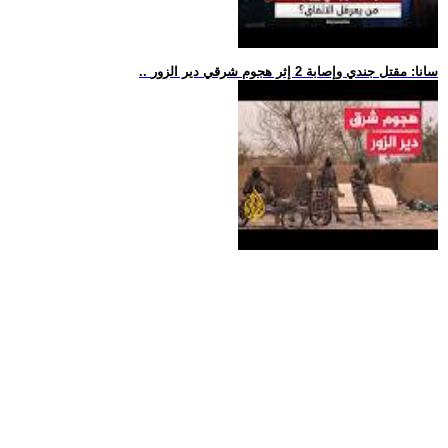
.. سانا: مقتل جندي وإصابة 2 إثر هجوم شرقي دير الزور