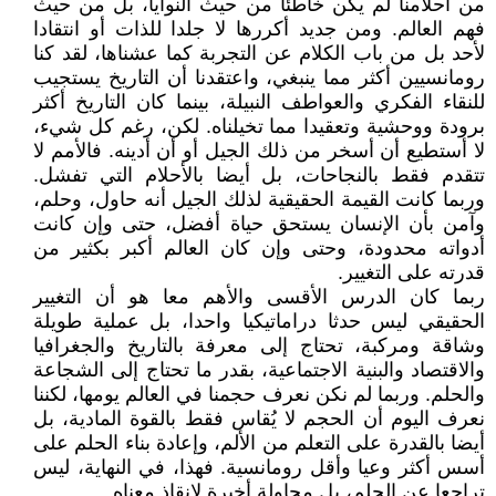
من أحلامنا لم يكن خاطئا من حيث النوايا، بل من حيث
فهم العالم. ومن جديد أكررها لا جلدا للذات أو انتقادا
لأحد بل من باب الكلام عن التجربة كما عشناها، لقد كنا
رومانسيين أكثر مما ينبغي، واعتقدنا أن التاريخ يستجيب
للنقاء الفكري والعواطف النبيلة، بينما كان التاريخ أكثر
برودة ووحشية وتعقيدا مما تخيلناه. لكن، رغم كل شيء،
لا أستطيع أن أسخر من ذلك الجيل أو أن أدينه. فالأمم لا
تتقدم فقط بالنجاحات، بل أيضا بالأحلام التي تفشل.
وربما كانت القيمة الحقيقية لذلك الجيل أنه حاول، وحلم،
وآمن بأن الإنسان يستحق حياة أفضل، حتى وإن كانت
أدواته محدودة، وحتى وإن كان العالم أكبر بكثير من
قدرته على التغيير.
ربما كان الدرس الأقسى والأهم معا هو أن التغيير
الحقيقي ليس حدثا دراماتيكيا واحدا، بل عملية طويلة
وشاقة ومركبة، تحتاج إلى معرفة بالتاريخ والجغرافيا
والاقتصاد والبنية الاجتماعية، بقدر ما تحتاج إلى الشجاعة
والحلم. وربما لم نكن نعرف حجمنا في العالم يومها، لكننا
نعرف اليوم أن الحجم لا يُقاس فقط بالقوة المادية، بل
أيضا بالقدرة على التعلم من الألم، وإعادة بناء الحلم على
أسس أكثر وعيا وأقل رومانسية. فهذا، في النهاية، ليس
تراجعا عن الحلم، بل محاولة أخيرة لإنقاذ معناه.