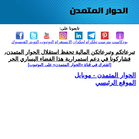
تابعونا على:
بودكاست
بنترست
تيلكرام
لينكدإن
الانستغرام
اليوتيوب
التويتر
الفيسبوك
تبرعاتكم وتبرعاتكن المالية تحفظ استقلال الحوار المتمدن،
فشاركونا في دعم استمرارية هذا الفضاء اليساري الحر
[اشترك في قناة ‫«الحوار المتمدن» على اليوتيوب]
الحوار المتمدن - موبايل
الموقع الرئيسي