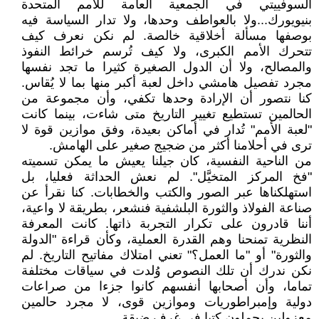
السوفييتي في الجمعية العامة للأمم المتحدة
بنيويورك...ولا بالعواطف وحدها، ولا تدار السياسة فيه
بوصفها مسألة أخلاقية خالصة. لم نكن نعرف كيف
تتحرك الأمم الكبرى، ولا كيف تُرسم خرائط النفوذ
والمصالح، ولا أن الدول الصغيرة كثيرا ما تجد نفسها
مجرد تفصيل هامشي داخل لعبة أكبر منها بما لا يُقاس.
كنا نتصور أن الإرادة وحدها تكفي، وأن مجموعة من
الحالمين تستطيع تغيير التاريخ متى شاءت، بينما كانت
"لعبة الأمم" تُدار في أماكن بعيدة، وفق موازين قوة لا
ترى في أحلامنا أكثر من ضجيج صغير على الهامش.
من الناحية النفسية، كان جيلنا يعيش ما يمكن تسميته
"فخ المركز المتخيَّل". لم نعش الحداثة فعليا، بل
استهلكناها عبر الصور والكتب والخطابات. كنا نقرأ عن
صناعة الفولاذ والثورة البلشفية فنشعر، بطريقة لا واعية،
أننا قادرون على تكرار التجربة ذاتها. كانت المعرفة
النظرية تمنحنا وهم القدرة العملية، وكأن قراءة "الدولة
والثورة" أو "ما العمل؟" تعني امتلاك مفاتيح التاريخ. لم
نكن ندرك أن تلك النصوص وُلدت في سياقات مختلفة
تماما، وأن أصحابها أنفسهم كانوا جزءا من صراعات
دولية وإمبراطوريات وموازين قوى، لا مجرد حالمين
معزولين يحملون كتبا في غرف ضيقة.