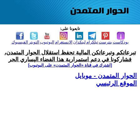
تابعونا على:
بودكاست
بنترست
تيلكرام
لينكدإن
الانستغرام
اليوتيوب
التويتر
الفيسبوك
تبرعاتكم وتبرعاتكن المالية تحفظ استقلال الحوار المتمدن،
فشاركونا في دعم استمرارية هذا الفضاء اليساري الحر
[اشترك في قناة ‫«الحوار المتمدن» على اليوتيوب]
الحوار المتمدن - موبايل
الموقع الرئيسي