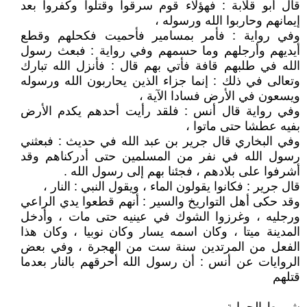
قال أبو قلابة : فهؤلاء قوم سرقوا وقتلوا وكفروا بعد
إيمانهم وحاربوا الله ورسوله ،
وفي رواية : فأمر بمسامير فأحميت فكحلهم وقطع
أيديهم وأرجلهم وما حسمهم وفي رواية : فبعث رسول
الله في طلبهم قافة فأتي بهم قال : فأنزل الله تبارك
وتعالى في ذلك : إنما جزاء الذين يحاربون الله ورسوله
ويسعون في الأرض فسادا الآية ،
وفي رواية قال أنس : فلقد رأيت أحدهم يكدم الأرض
بفيه عطشا حتى ماتوا ،
وفي البخاري قال جرير بن عبد الله في حديث : فبعثني
رسول الله في نفر من المسلمين حتى أدركناهم وقد
أشرفوا على بلادهم ، فجئنا بهم إلى رسول الله .
قال جرير : فكانوا يقولون الماء ، ويقول النبي : النار ،
وقد حكى أهل التواريخ والسير : أنهم قطعوا يدي الراعي
ورجليه ، وغرزوا الشوك في عينيه حتى مات ، وأدخل
المدينة ميتا ، وكان اسمه يسار وكان نوبيا ، وكان هذا
الفعل من المرتدين سنة ست من الهجرة ، وفي بعض
الروايات عن أنس : أن رسول الله أحرقهم بالنار بعدما
قتلهم