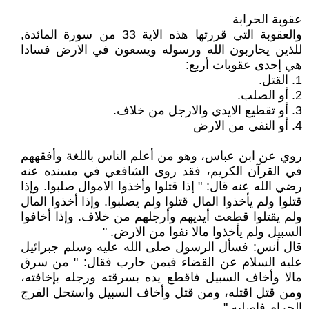
عقوبة الحرابة
والعقوبة التي قررتها هذه الاية 33 من سورة المائدة,
للذين يحاربون الله ورسوله ويسعون في الارض فسادا
هي إحدى عقوبات أربع:
1. القتل.
2. أو الصلب.
3. أو تقطيع الايدي والارجل من خلاف.
4. أو النفي من الارض
روي عن ابن عباس، وهو من أعلم الناس باللغة وأفقههم
في القرآن الكريم، فقد روى الشافعي في مسنده عنه
رضي الله عنه قال: " إذا قتلوا وأخذوا الاموال صلبوا. وإذا
قتلوا ولم يأخذوا المال قتلوا ولم يصلبوا. وإذا أخذوا المال
ولم يقتلوا قطعت أيديهم وأرجلهم من خلاف. وإذا أخافوا
السبيل ولم يأخذوا مالا نفوا من الارض. "
قال أنس: فسأل الرسول صلى الله عليه وسلم جبرائيل
عليه السلام عن القضاء فيمن حارب فقال: " من سرق
مالا وأخاف السبيل فاقطع يده بسرقته ورجله بإخافته،
ومن قتل اقتله، ومن قتل وأخاف السبيل واستحل الفرج
الحرام فاصلبه ".