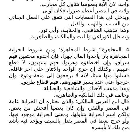
واحد، لان الاية بعمومها تتناول كل محارب.
ولانه في المصر أعظم ضررا، فكان أولى.
ويدخل في هذا العصابات التي تتفق على العمل الجنائي
من السلب، والنهب، والقتل.
وهذا مذهب الشافعي، والحنابلة، وأبي ثور.
وبه قال الاوزاعي والليث والمالكية، والظاهرية.
4. المجاهرة.: شرط المجاهرة: ومن شروط الحرابة
المجاهرة بأن يأخذوا المال جهرا، فإن أخذوه مختفين فهم
سراق، وإن اختطفوه وهربوا، فهم منتهبون، لا قطع
عليهم , وكذلك إن خرج الواحد والاثنان على آخر قافلة،
فسلبوا منها شيئا، لانه لا يرجعون إلى منعة وقوة، وإن
خرجوا على عدد يسير فقهروهم، فهم قطاع طريق.
وهذا مذهب الاحناف والشافعية والحنابلة.
وخالف في ذلك المالكية والظاهرية.
قال ابن العربي المالكي: والذي نختاره أن الحرابة عامة
في المصر والقفر، وإن كان بعضها أفحش من بعض،
ولكن اسم الحرابة يتناولها، ومعنى الحرابة موجود فيها،
ولو خرج بعضا في المصر يقتل بالسيف ويؤخذ فيه بأشد
من ذلك لا بأيسره