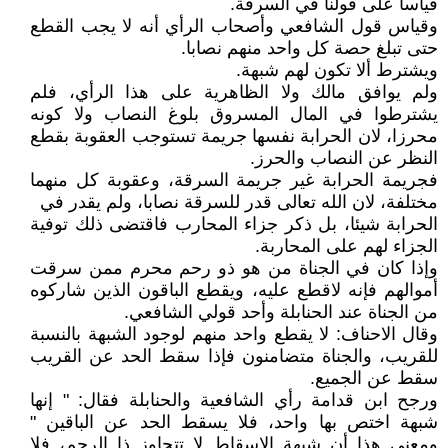
قياسا على قولنا في السرقة.
وقياس قول الشافعي وأصحاب الرأي أنه لا يجب القطع
حتى تبلغ حصة كل واحد منهم نصابا.
ويشترط ألا تكون لهم شبهة.
ولم يوافق مالك ولا الظاهرية على هذا الرأي، فلم
يشترطوا في المال المسروق بلوغ النصاب ولا كونه
محرزا، لان الحرابة نفسها جريمة تستوجب العقوبة بقطع
النظر عن النصاب والحرز.
فجريمة الحرابة غير جريمة السرقة، وعقوبة كل منهما
مختلفة، لان الله تعالى قدر للسرقة نصابا، ولم يقدر في
الحرابة شيئا، بل ذكر جزاء المحارب فاقتضى ذلك توفية
الجزاء لهم على المحاربة.
وإذا كان في الجناة من هو ذو رحم محرم ممن سرقت
أموالهم فإنه لاقطع عليه، ويقطع الباقون الذين شاركوه
من الجناة عند الحنابلة وأحد قولي الشافعي.
وقال الاحناف: لا يقطع واحد منهم لوجود الشبهة بالنسبة
للقريب، والجناة متضامنون فإذا سقط الحد عن القريب
سقط عن الجميع.
ورجح ابن قدامة رأي الشافعية والحنابلة فقال: " إنها
شبهة اختص بها واحد، فلا يسقط الحد عن الباقين "
ومعنى هذا أن شبهة الاسقاط لا تتجاوز ذا الرحم، فلا