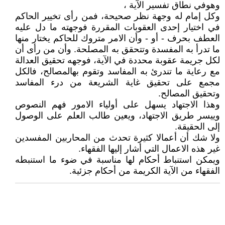
وهوفي نطاق تفسير الآية ،
وكل إمام له وجهة نظر صحيحة، فمن رأى تخيير الحاكم
في اختيار إحدى العقوبات المقررة فوجهته ما دل عليه
العطف بحرف - أو - وأن الامر متروك للحاكم يختار منها
ما تدرأ به المفسدة وتتحقق به المصلحة. وأن من رأى أن
لكل جريمة عقوبة محددة في الآية، فوجهه تحقيق العدالة
مع رعاية ما تندرئ به المفاسد وتقوم بهالمصالح، فالكل
مجمع على تحقيق غاية الشريعة من درء المفاسد
وتحقيق المصالح.
وهذا الاجتهاد يسهل على أولياء الامور فهم النصوص
وييسر طريق الاجتهاد، ويعين طالب العلم على الوصول
إلى الحقيقة.
ولا شك أن أعمالا كثيرة تحدث من المحاربين المفسدين
غير هذه الاعمال التي أشار إليها الفقهاء.
ويمكن استنباط أحكام لها مناسبة في ضوء ما استنبطه
الفقهاء من الآية الكريمة من أحكام جزئية.