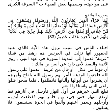
على مواجهته، ويسميها بعض الفقهاء ب " السرقة الكبرى
سورة المائدة
إِنَّمَا جَزَاءُ الَّذِينَ يُحَارِبُونَ اللَّهَ وَرَسُولَهُ وَيَسْعَوْنَ فِي
الْأَرْضِ فَسَادًا أَن يُقَتَّلُوا أَوْ يُصَلَّبُوا أَوْ تُقَطَّعَ أَيْدِيهِمْ وَأَرْجُلُهُم
مِّنْ خِلَافٍ أَوْ يُنفَوْا مِنَ الْأَرْضِ ۚ ذَٰلِكَ لَهُمْ خِزْيٌ فِي الدُّنْيَا ۖ
وَلَهُمْ فِي الْآخِرَةِ عَذَابٌ عَظِيمٌ (33)
اختلف الناس في سبب نزول هذه الآية فالذي عليه
الجمهور أنها نزلت في العرنيين هم رهط من قبيلة
"عرينة" قدموا إلى المدينة المنورة في عهد النبي , روى
الأئمة واللفظ لأبي داود عن أنس بن مالك :
أن قوما من عكل - أو قال من عرينة - قدموا على رسول
الله فاجتووا المدينة فأمر لهم رسول الله بلقاح وأمرهم
أن يشربوا من أبوالها وألبانها فانطلقوا ، فلما صحوا قتلوا
راعي النبي واستاقوا النعم
فبلغ النبي خبرهم من أول النهار فأرسل في آثارهم فما
ارتفع النهار حتى جيء بهم فأمر بهم فقطعت أيديهم
وأرجلهم وسمر أعينهم وألقوا في الحرة يستسقون فلا
يسقون .