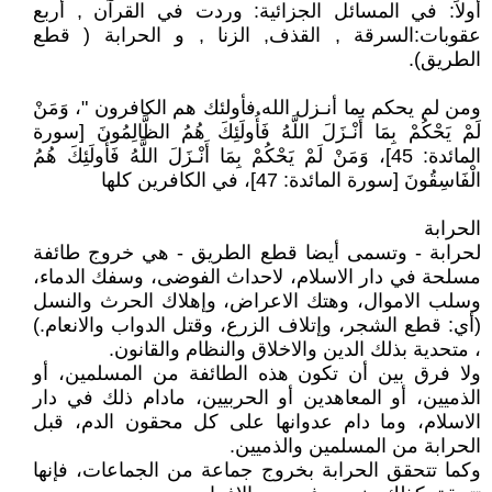
أولاً: في المسائل الجزائية: وردت في القرآن , أربع
عقوبات:السرقة , القذف, الزنا , و الحرابة ( قطع
الطريق).
ومن لم يحكم بما أنـزل الله فأولئك هم الكافرون "، وَمَنْ
لَمْ يَحْكُمْ بِمَا أَنْـزَلَ اللَّهُ فَأُولَئِكَ هُمُ الظَّالِمُونَ [سورة
المائدة: 45]، وَمَنْ لَمْ يَحْكُمْ بِمَا أَنْـزَلَ اللَّهُ فَأُولَئِكَ هُمُ
الْفَاسِقُونَ [سورة المائدة: 47]، في الكافرين كلها
الحرابة
لحرابة - وتسمى أيضا قطع الطريق - هي خروج طائفة
مسلحة في دار الاسلام، لاحداث الفوضى، وسفك الدماء،
وسلب الاموال، وهتك الاعراض، وإهلاك الحرث والنسل
(أي: قطع الشجر، وإتلاف الزرع، وقتل الدواب والانعام.)
، متحدية بذلك الدين والاخلاق والنظام والقانون.
ولا فرق بين أن تكون هذه الطائفة من المسلمين، أو
الذميين، أو المعاهدين أو الحربيين، مادام ذلك في دار
الاسلام، وما دام عدوانها على كل محقون الدم، قبل
الحرابة من المسلمين والذميين.
وكما تتحقق الحرابة بخروج جماعة من الجماعات، فإنها