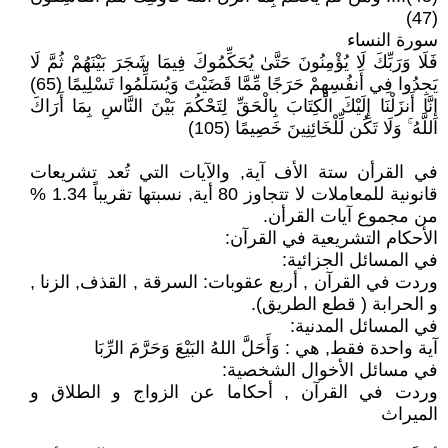
(47)
سورة النساء
فَلَا وَرَبِّكَ لَا يُؤْمِنُونَ حَتَّىٰ يُحَكِّمُوكَ فِيمَا شَجَرَ بَيْنَهُمْ ثُمَّ لَا
يَجِدُوا فِي أَنفُسِهِمْ حَرَجًا مِّمَّا قَضَيْتَ وَيُسَلِّمُوا تَسْلِيمًا (65)
إِنَّا أَنزَلْنَا إِلَيْكَ الْكِتَابَ بِالْحَقِّ لِتَحْكُمَ بَيْنَ النَّاسِ بِمَا أَرَاكَ
اللَّهُ ۚ وَلَا تَكُن لِّلْخَائِنِينَ خَصِيمًا (105)
في القرأن ستة الأف آية, والآيات التي تُعد تشريعات
قانونية للمعاملات لا تتجاوز 80 أية, نسبتها تقريباً 1.34 %
من مجموع آيات القرأن.
الأحكام التشريعية في القرآن:
في المسائل الجزائية:
وردت في القرآن , أربع عقوبات: السرقة , القذف, الزنا ,
و الحرابة ( قطع الطريق).
في المسائل المدنية:
آية واحدة فقط, هي : وَأَحَلَّ اللهُ البَيْعَ وَحَرَّمَ الرِّبَا
في مسائل الأخوال الشخصية:
وردت في القرآن , أحكاما عن الزواج و الطلاق و
الميراث