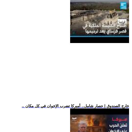
.. خارج الصندوق | حصار شامل.. أميركا تضرب الإخوان في كل مكان