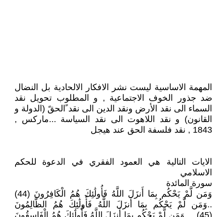
المهمة الاساسية ليست نشر الافكار الالحادية بل النضال
ضد جذور الخوف الاجتماعية , و المطلوب تحويل نقد
السماء الى نقد الأرض ونقد الدين الى نقد ًالحقً (الدولة و
القانون) و نقد اللاهوت الى نقد السياسة ...ماركس ,
1843 , نقد فلسفة الحق عند هيجل
الايات التالية هي العمود الفقري في الدعوة للحكم
الاسلامي
سورة المائدة
وَمَن لَّمْ يَحْكُم بِمَا أَنزَلَ اللَّهُ فَأُولَٰئِكَ هُمُ الْكَافِرُونَ (44)
..وَمَن لَّمْ يَحْكُم بِمَا أَنزَلَ اللَّهُ فَأُولَٰئِكَ هُمُ الظَّالِمُونَ
(45).... وَمَن لَّمْ يَحْكُم بِمَا أَنزَلَ اللَّهُ فَأُولَٰئِكَ هُمُ الْفَاسِقُونَ