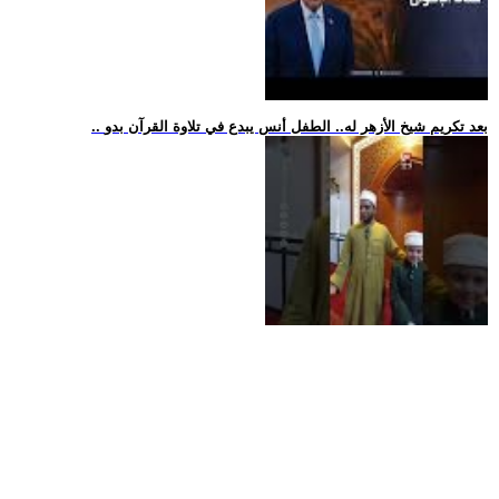
.. بعد تكريم شيخ الأزهر له.. الطفل أنس يبدع في تلاوة القرآن بدو