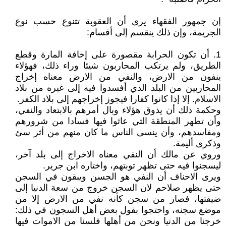
إن جمهور الفقهاء يرى أن العقوبة تتنوع حسب نوع
الجريمة، وإن ذلك ينقسم إلى أقسام:
1. أن تكون الحرابة مقصورة على إخافة المارة وقطع
الطريق، ولم يرتكب المحاربون شيئا وراء ذلك، فهؤلاء
ينفون من الارض، والنفي من الارض معناه إخراج
المحاربين من البلد الذي أفسدوا فيه إلى غيره من بلاد
الاسلام. إلا إذا كانوا كفارا فيجوز إخراجهم إلى بلاد الكفر.
وحكمة ذلك أن يذوق هؤلاء وبال أمرهم بالابتعاد والنفي،
وأن تطهر المنطقة التي عاثوا فيها فسادا من شرورهم
ومفاسدهم، وأن ينسى الناس ما كان منهم من أثر سئ
وذكرى أليمة.
وروي عن مالك أن النفي معناه الاخراج إلى بلد آخر،
ليسجنوا فيه حتى تظهر توبتهم، واختاره ابن جرير.
ويرى الاحناف أن النفي هو الجسن ويبقون في السجن
حتى يظهر صلاحم لان السجن خروج من سعة الدنيا إلى
ضيقتها، فصار من سجن كأنه نفي من الارض إلا من
موضع سجنه، واحتجوا بقول بعض أهل السجون في ذلك:
خرجنا من الدنيا ونحن من أهلها فلسنا من الاموات فيها