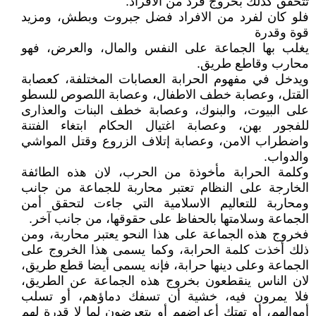
تتحقق كذلك بخروج فرد من الافراد.
فلو كان لفرد من الافراد فضل جبروت وبطش، ومزيد
قوة وقدرة
يغلب بها الجماعة على النفس والمال، والعرض، فهو
محارب وقاطع طريق.
ويدخل في مفهوم الحرابة العصابات المختلفة، كعصابة
القتل، وعصابة خطف الاطفال، وعصابة اللصوص للسطو
على البيوت، والبنوك، وعصابة خطف البنات والعذارى
للفجور بهن، وعصابة اغتيال الحكام ابتغاء الفتنة
واضطراب الامن، وعصابة إتلاف الزروع وقتل المواشي
والدواب.
وكلمة الحرابة مأخوذة من الحرب، لان هذه الطائفة
الخارجة على النظام تعتبر محاربة للجماعة من جانب
ومحاربة للتعاليم الاسلامية التي جاءت لتحقق أمن
الجماعة وسلامتها بالحفاظ على حقوقها، من جانب آخر.
فخروج هذه الجماعة على هذا النحو يعتبر محاربة، ومن
ذلك أخذت كلمة الحرابة، وكما يسمى هذا الخروج على
الجماعة وعلى دينها حرابة، فإنه يسمى أيضا قطع طريق،
لان الناس ينقطعون بخروج هذه الجماعة عن الطريق،
فلا يمرون فيه، خشية أن تسفك دماؤهم، أو تسلب
أموالهم، أو تهتك أعراضهم أو يتعرضون لما لا قدرة لهم