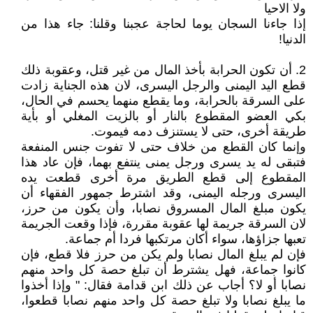
ولا الاحيا
إذا جاءنا السجان يوما لحاجة عجبنا وقلنا: جاء هذا من
الدنيا!
2. أن تكون الحرابة بأخذ المال من غير قتل، وعقوبة ذلك
قطع اليد اليمنى والرجل اليسرى، لان هذه الجناية زادت
على السرقة بالحرابة، وما يقطع منهما يحسم في الحال،
بكي العضو المقطوع بالنار أو بالزيت المغلي أو بأية
طريقة أخرى، حتى لا يستنزف دمه فيموت.
وإنما كان القطع من خلاف حتى لا تفوت جنس المنفعة
فتبقى له يد يسرى ورجل يمنى ينتفع بهما، فإن عاد هذا
المقطوع إلى قطع الطريق مرة أخرى قطعت يده
اليسرى ورجله اليمنى، وقد اشترط جمهور الفقهاء أن
يكون مبلغ المال المسروق نصابا، وأن يكون من حرز،
لان السرقة جريمة لها عقوبة مقررة، فإذا وقعت الجريمة
تعبها جزاؤها، سواء أكان مرتكبها فردا أم جماعة.
فإن لم يبلغ المال نصابا ولم يكن من حرز فلا قطع، فإن
كانوا جماعة، فهل يشترط أن تبلغ حصة كل واحد منهم
نصابا أو لا؟ أجاب عن ذلك ابن قدامة فقال: " وإذا أخذوا
ما يبلغ نصابا ولا تبلغ حصة كل واحد منهم نصابا قطعوا،